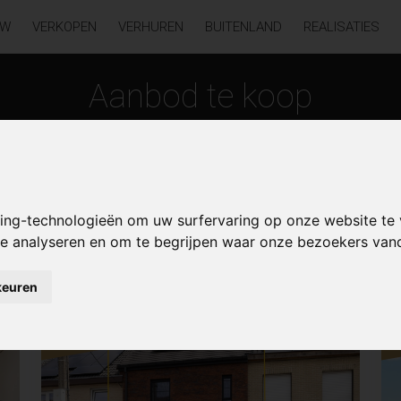
UW
VERKOPEN
VERHUREN
BUITENLAND
REALISATIES
Aanbod te koop
king-technologieën om uw surfervaring op onze website te
 te analyseren en om te begrijpen waar onze bezoekers va
waas
keuren
NIEUW