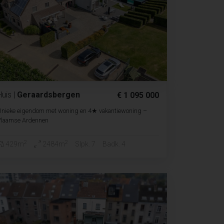
Huis
|
Geraardsbergen
€ 1 095 000
Unieke eigendom met woning en 4★ vakantiewoning –
Vlaamse Ardennen
2
2
429m
2484m
Slpk. 7
Badk. 4