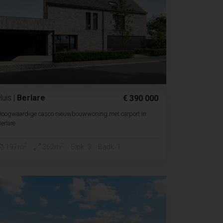
Huis
|
Berlare
€ 390 000
Hoogwaardige casco nieuwbouwwoning met carport in
erlare
2
2
197m
362m
Slpk. 3
Badk. 1