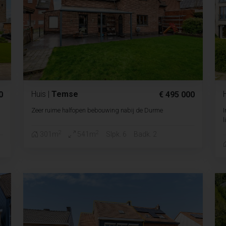
Huis
|
Temse
0
€ 495 000
Zeer ruime halfopen bebouwing nabij de Durme
I
l
2
2
301m
541m
Slpk. 6
Badk. 2