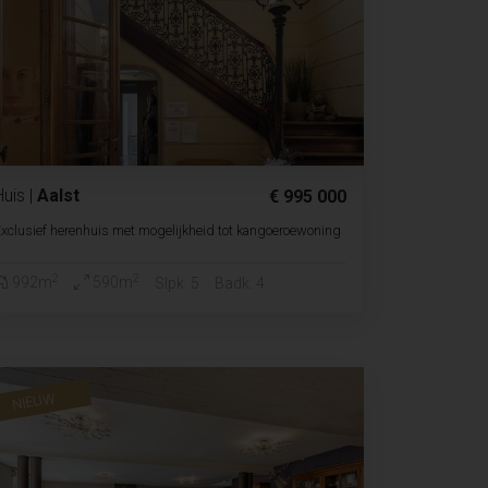
Huis
|
Aalst
€ 995 000
xclusief herenhuis met mogelijkheid tot kangoeroewoning
2
2
992m
590m
Slpk. 5
Badk. 4
NIEUW