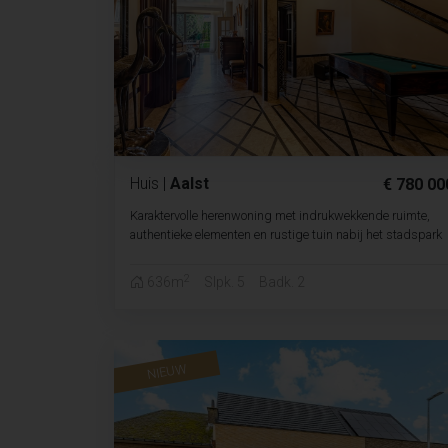
Huis
|
Aalst
€ 780 00
Karaktervolle herenwoning met indrukwekkende ruimte,
authentieke elementen en rustige tuin nabij het stadspark
2
636m
Slpk. 5
Badk. 2
NIEUW