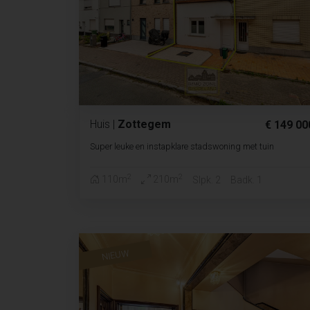
Huis
|
Zottegem
€ 149 00
Super leuke en instapklare stadswoning met tuin
2
2
110m
210m
Slpk. 2
Badk. 1
NIEUW