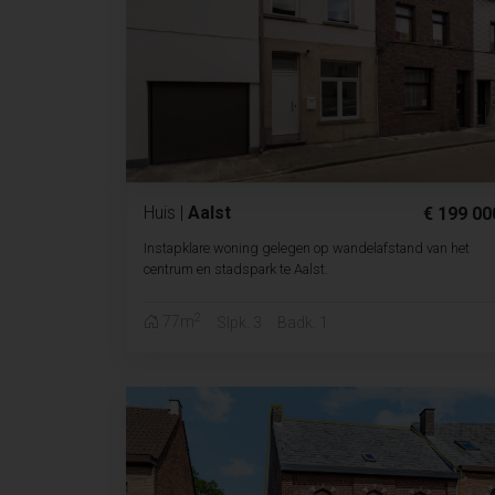
Huis
|
Aalst
€ 199 00
Instapklare woning gelegen op wandelafstand van het
centrum en stadspark te Aalst.
2
77m
Slpk. 3
Badk. 1