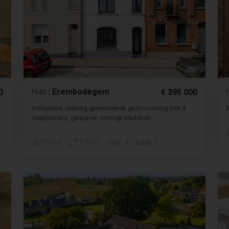
Huis
|
Erembodegem
0
€ 395 000
Instapklare, volledig gerenoveerde gezinswoning met 4
E
slaapkamers, garage en zonnige stadstuin
2
2
153m
176m
Slpk. 4
Badk. 1
NIEUW