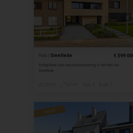
Huis
|
Smetlede
€ 599 00
Instapklare luxe nieuwbouwwoning in het hart van
Smetlede
2
2
230m
507m
Slpk. 4
Badk. 1
NIEUW