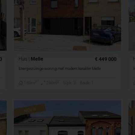
Huis
|
Melle
0
€ 449 000
Energiezuinige woning met modern karakter Melle
I
2
2
180m
290m
Slpk. 3
Badk. 1
NIEUW