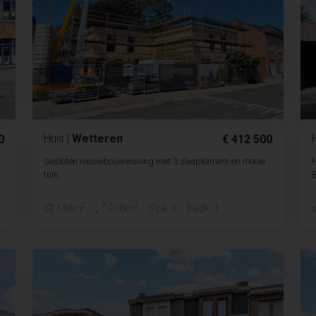
Huis
|
Wetteren
0
€ 412 500
Gesloten nieuwbouwwoning met 3 slaapkamers en mooie
tuin.
B
2
2
148m
218m
Slpk. 3
Badk. 1