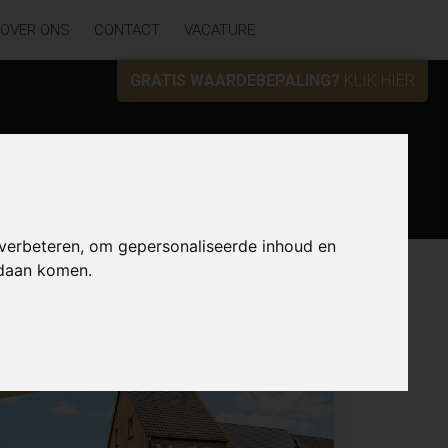
OVER ONS
CONTACT
VACATURE
GRATIS WAARDEBEPALING?
KLIK HIER
Zoek
 verbeteren, om gepersonaliseerde inhoud en
ndaan komen.
Lijst
Kaart
Sorteer
NIEUW