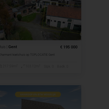
Huis
|
Gent
€ 195 000
Charmant koetshuis op TOPLOCATIE Gent
2
2
217.59m
103.12m
Slpk. 0
Badk. 0