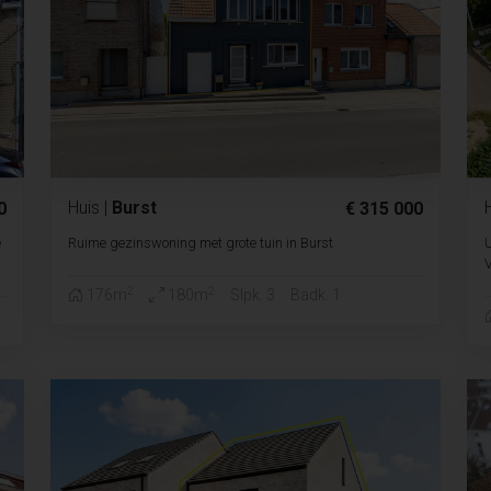
Huis
|
Burst
0
€ 315 000
e
Ruime gezinswoning met grote tuin in Burst
2
2
176m
180m
Slpk. 3
Badk. 1