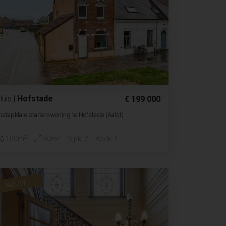
Huis
|
Hofstade
€ 199 000
nstapklare starterswoning te Hofstade (Aalst)
2
2
100m
90m
Slpk. 2
Badk. 1
NIEUW