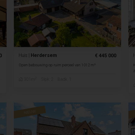
Huis
|
Herdersem
0
€ 445 000
Open bebouwing op ruim perceel van 1012 m²
K
z
2
301m
Slpk. 2
Badk. 1
NIEUW