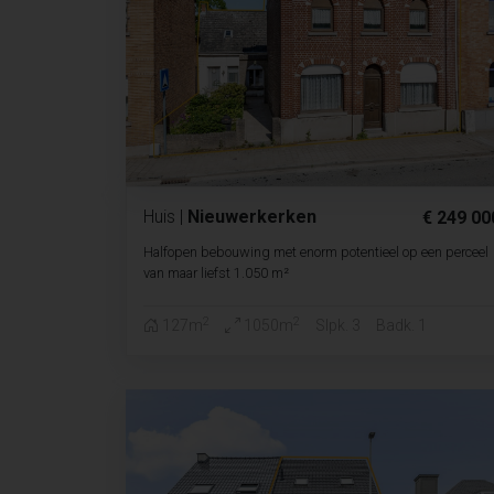
Huis
|
Nieuwerkerken
€ 249 00
Halfopen bebouwing met enorm potentieel op een perceel
van maar liefst 1.050 m²
2
2
127m
1050m
Slpk. 3
Badk. 1