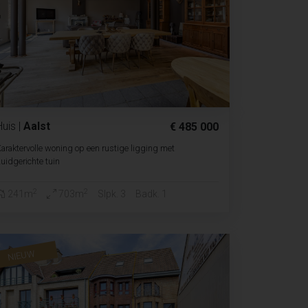
Huis
|
Aalst
€ 485 000
araktervolle woning op een rustige ligging met
uidgerichte tuin
2
2
241m
703m
Slpk. 3
Badk. 1
NIEUW