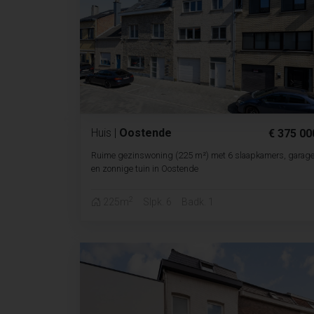
Huis
|
Oostende
€ 375 00
Ruime gezinswoning (225 m²) met 6 slaapkamers, garag
en zonnige tuin in Oostende
2
225m
Slpk. 6
Badk. 1