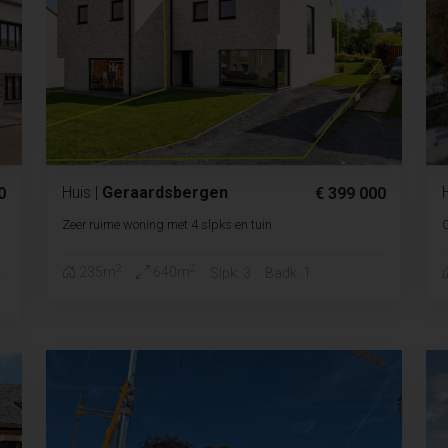
Huis
|
Geraardsbergen
0
€ 399 000
Zeer ruime woning met 4 slpks en tuin
2
2
235m
640m
Slpk. 3
Badk. 1