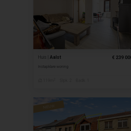
Huis
|
Aalst
€ 239 00
Instapklare woning
2
119m
Slpk. 2
Badk. 1
NIEUW