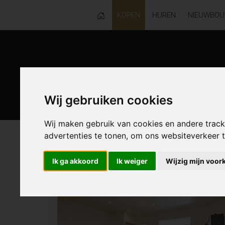
KOPEN
HUREN
NIEUWBO
Wij gebruiken cookies
Wij maken gebruik van cookies en andere trac
advertenties te tonen, om ons websiteverkeer
120 resultaten waarvan 0 in Sinaai-
Ik ga akkoord
Ik weiger
Wijzig mijn voor
Resultaten in de buurt
NIEUW