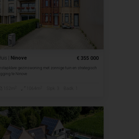
Huis
|
Ninove
€ 355 000
nstapklare gezinswoning met zonnige tuin en strategisch
igging te Ninove
2
2
152m
1064m
Slpk. 3
Badk. 1