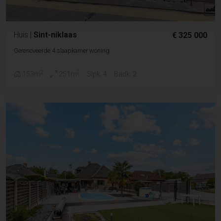
Huis
|
Sint-niklaas
€ 325 000
Gerenoveerde 4 slaapkamer woning
2
2
153m
251m
Slpk. 4
Badk. 2