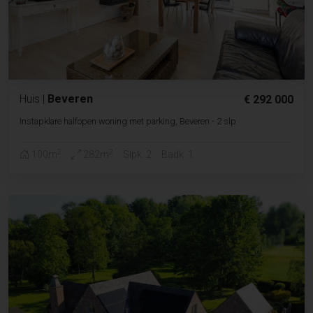
Huis
|
Beveren
€ 292 000
Instapklare halfopen woning met parking, Beveren - 2 slp
2
2
100m
282m
Slpk. 2
Badk. 1