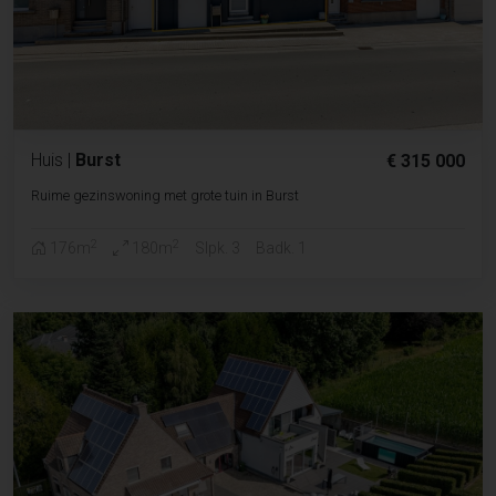
Huis
|
Burst
€ 315 000
Ruime gezinswoning met grote tuin in Burst
2
2
176m
180m
Slpk. 3
Badk. 1