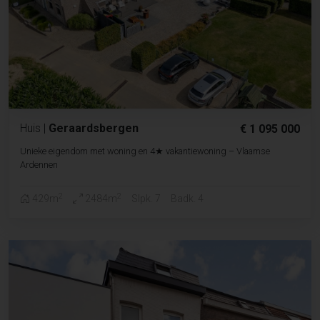
Huis
|
Geraardsbergen
€ 1 095 000
Unieke eigendom met woning en 4★ vakantiewoning – Vlaamse
Ardennen
2
2
429m
2484m
Slpk. 7
Badk. 4