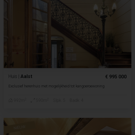
Huis
|
Aalst
€ 995 000
Exclusief herenhuis met mogelijkheid tot kangoeroewoning
2
2
992m
590m
Slpk. 5
Badk. 4
NIEUW