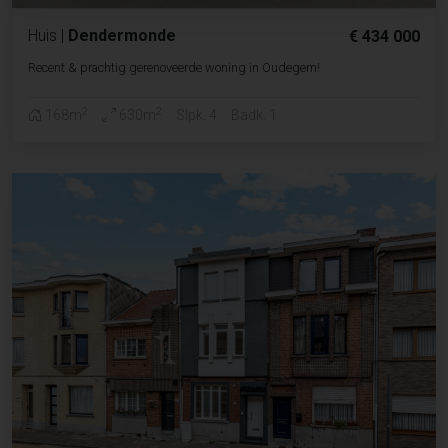
Huis
|
Dendermonde
€ 434 000
Recent & prachtig gerenoveerde woning in Oudegem!
2
2
168m
630m
Slpk. 4
Badk. 1