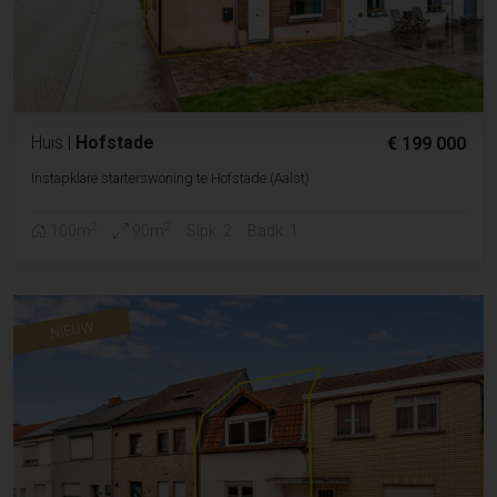
Huis
|
Hofstade
€ 199 000
Instapklare starterswoning te Hofstade (Aalst)
2
2
100m
90m
Slpk. 2
Badk. 1
NIEUW