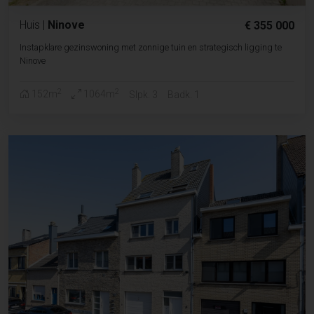
Huis
|
Ninove
€ 355 000
Instapklare gezinswoning met zonnige tuin en strategisch ligging te
Ninove
2
2
152m
1064m
Slpk. 3
Badk. 1