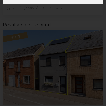
2
2
178m
296m
Slpk. 4
Badk. 2
Resultaten in de buurt
NIEUW