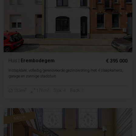
Huis
|
Erembodegem
€ 395 000
Instapklare, volledig gerenoveerde gezinswoning met 4 slaapkamers,
garage en zonnige stadstuin
2
2
153m
176m
Slpk. 4
Badk. 1
NIEUW