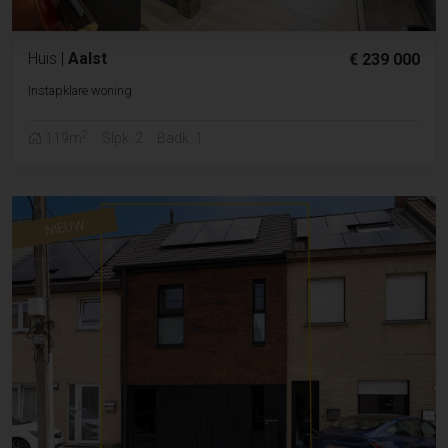
Huis
|
Aalst
€ 239 000
Instapklare woning
2
119m
Slpk. 2
Badk. 1
NIEUW