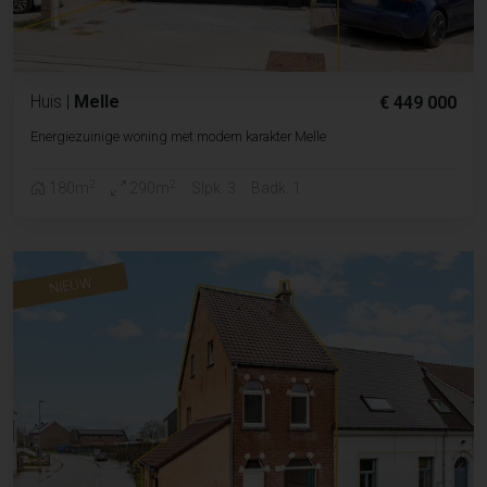
Huis
|
Melle
€ 449 000
Energiezuinige woning met modern karakter Melle
2
2
180m
290m
Slpk. 3
Badk. 1
NIEUW