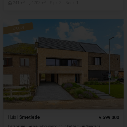
2
2
241m
703m
Slpk. 3
Badk. 1
NIEUW
Huis
|
Smetlede
€ 599 000
Instapklare luxe nieuwbouwwoning in het hart van Smetlede