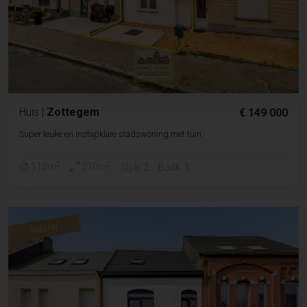
Huis
|
Zottegem
€ 149 000
Super leuke en instapklare stadswoning met tuin
2
2
110m
210m
Slpk. 2
Badk. 1
NIEUW