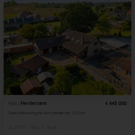
NIEUW
Huis
|
Herdersem
€ 445 000
Open bebouwing op ruim perceel van 1012 m²
2
301m
Slpk. 2
Badk. 1