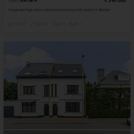
Huis
|
Berlare
€ 390 000
Hoogwaardige casco nieuwbouwwoning met carport in Berlare
2
2
197m
362m
Slpk. 3
Badk. 1