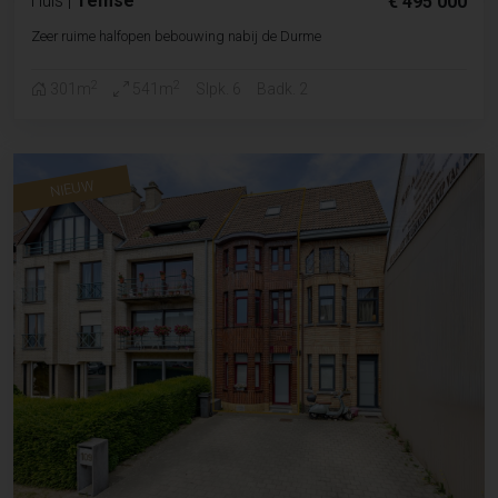
Huis
|
Temse
€ 495 000
Zeer ruime halfopen bebouwing nabij de Durme
2
2
301m
541m
Slpk. 6
Badk. 2
NIEUW