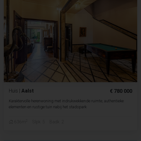
Huis
|
Aalst
€ 780 000
Karaktervolle herenwoning met indrukwekkende ruimte, authentieke
elementen en rustige tuin nabij het stadspark
2
636m
Slpk. 5
Badk. 2