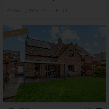
2
2
230m
507m
Slpk. 4
Badk. 1
NIEUW