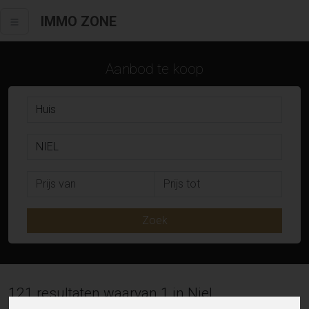
IMMO ZONE
Aanbod te koop
Zoek
121 resultaten waarvan 1 in Niel