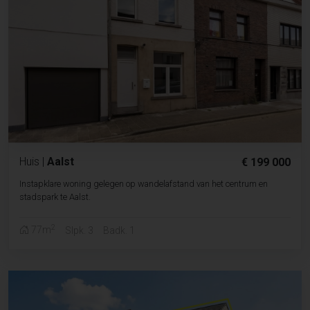
Huis
|
Aalst
€ 199 000
Instapklare woning gelegen op wandelafstand van het centrum en
stadspark te Aalst.
2
77m
Slpk. 3
Badk. 1