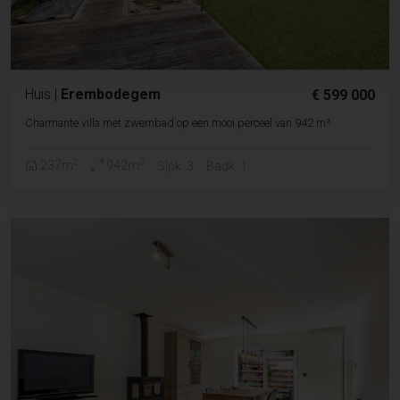
Huis
|
Erembodegem
€ 599 000
Charmante villa met zwembad op een mooi perceel van 942 m²
2
2
237m
942m
Slpk. 3
Badk. 1