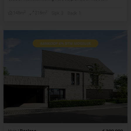
2
2
148m
218m
Slpk. 3
Badk. 1