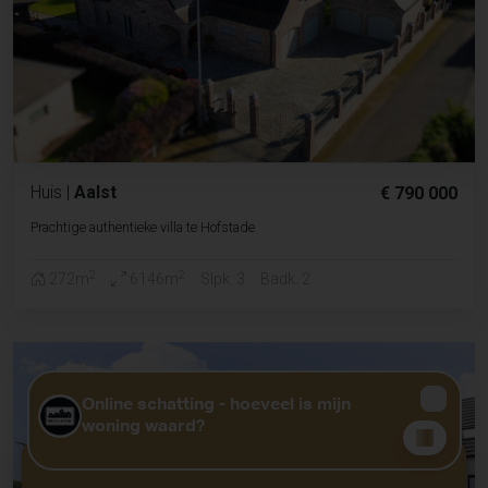
Huis
|
Aalst
€ 790 000
Prachtige authentieke villa te Hofstade
2
2
272m
6146m
Slpk. 3
Badk. 2
GRATIS WAARDEBEPALING?
KLIK HIER