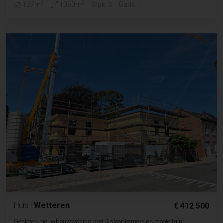
2
2
127m
1050m
Slpk. 3
Badk. 1
Huis
|
Wetteren
€ 412 500
Gesloten nieuwbouwwoning met 3 slaapkamers en mooie tuin.