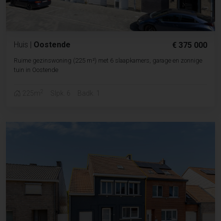
Huis
|
Oostende
€ 375 000
Ruime gezinswoning (225 m²) met 6 slaapkamers, garage en zonnige
tuin in Oostende
2
225m
Slpk. 6
Badk. 1