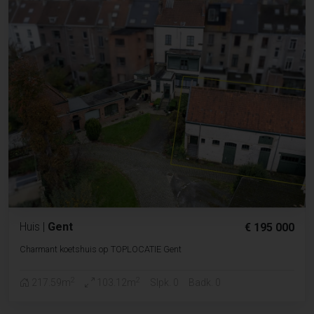
Huis
|
Gent
€ 195 000
Charmant koetshuis op TOPLOCATIE Gent
2
2
217.59m
103.12m
Slpk. 0
Badk. 0