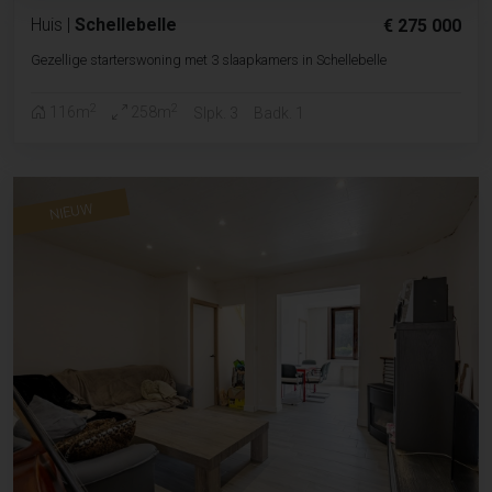
Huis
|
Schellebelle
€ 275 000
Gezellige starterswoning met 3 slaapkamers in Schellebelle
2
2
116m
258m
Slpk. 3
Badk. 1
NIEUW