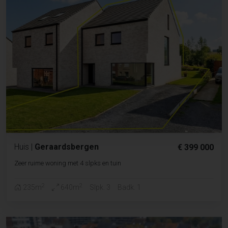
Huis
|
Geraardsbergen
€ 399 000
Zeer ruime woning met 4 slpks en tuin
2
2
235m
640m
Slpk. 3
Badk. 1