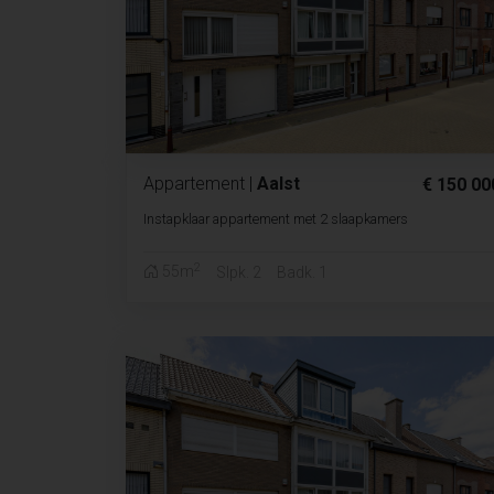
Appartement
|
Aalst
€ 150 00
Instapklaar appartement met 2 slaapkamers
2
55m
Slpk. 2
Badk. 1