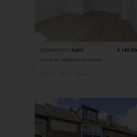
Appartement
|
Aalst
€ 149 00
Lichtrijk één slaapkamer appartement
2
55m
Slpk. 1
Badk. 1