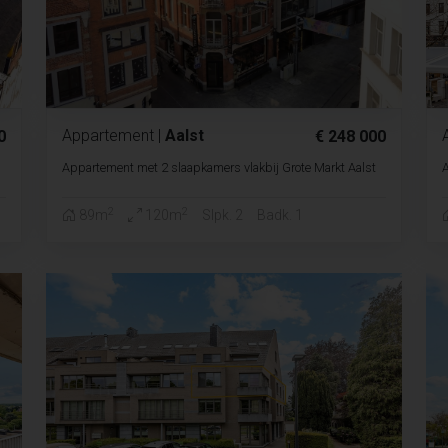
Appartement
|
Aalst
0
€ 248 000
Appartement met 2 slaapkamers vlakbij Grote Markt Aalst
A
2
2
89m
120m
Slpk. 2
Badk. 1