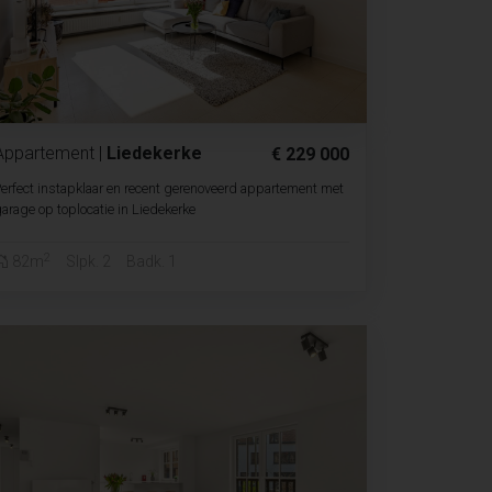
Appartement
|
Liedekerke
€ 229 000
erfect instapklaar en recent gerenoveerd appartement met
arage op toplocatie in Liedekerke
2
82m
Slpk. 2
Badk. 1