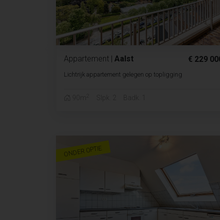
Appartement
|
Aalst
€ 229 00
Lichtrijk appartement gelegen op topligging
2
90m
Slpk. 2
Badk. 1
ONDER OPTIE