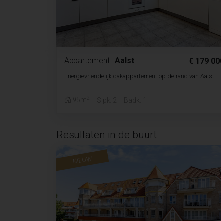
Appartement
|
Aalst
€ 179 00
Energievriendelijk dakappartement op de rand van Aalst
2
95m
Slpk. 2
Badk. 1
Resultaten in de buurt
NIEUW