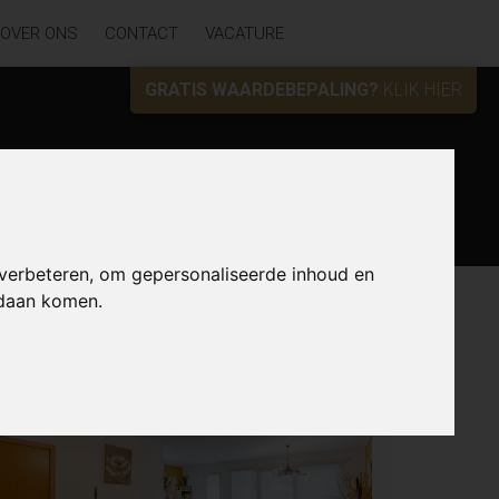
OVER ONS
CONTACT
VACATURE
GRATIS WAARDEBEPALING?
KLIK HIER
Zoek
 verbeteren, om gepersonaliseerde inhoud en
ndaan komen.
Lijst
Kaart
Sorteer
NIEUW