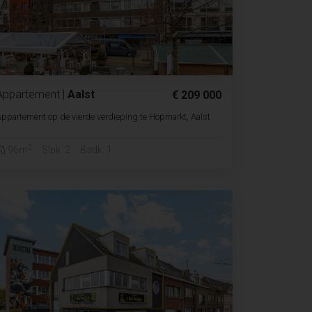
Appartement
|
Aalst
€ 209 000
ppartement op de vierde verdieping te Hopmarkt, Aalst
2
96m
Slpk. 2
Badk. 1