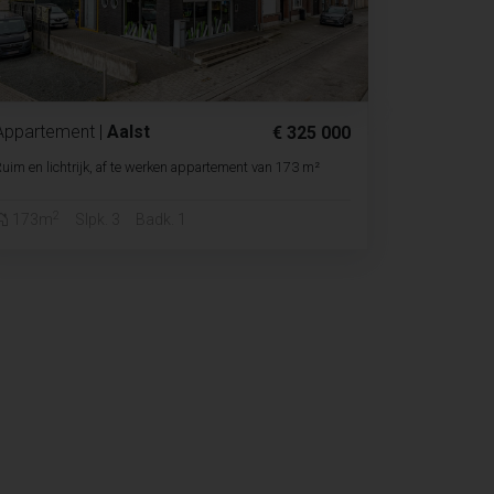
Appartement
|
Aalst
€ 325 000
uim en lichtrijk, af te werken appartement van 173 m²
2
173m
Slpk. 3
Badk. 1