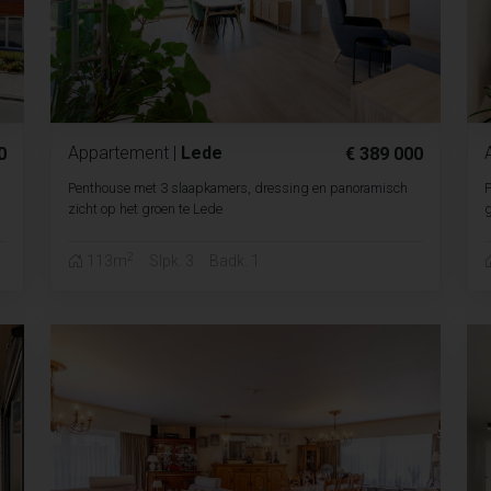
Appartement
|
Lede
0
€ 389 000
Penthouse met 3 slaapkamers, dressing en panoramisch
P
zicht op het groen te Lede
g
2
113m
Slpk. 3
Badk. 1