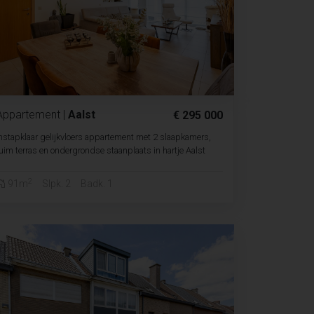
Appartement
|
Aalst
€ 295 000
nstapklaar gelijkvloers appartement met 2 slaapkamers,
uim terras en ondergrondse staanplaats in hartje Aalst
2
91m
Slpk. 2
Badk. 1