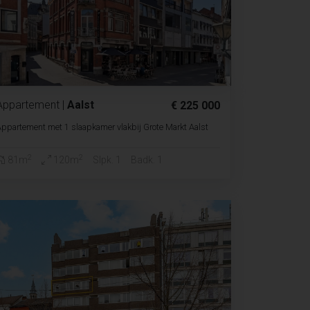
Appartement
|
Aalst
€ 225 000
ppartement met 1 slaapkamer vlakbij Grote Markt Aalst
2
2
81m
120m
Slpk. 1
Badk. 1