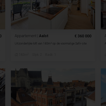
Appartement
|
Aalst
0
€ 360 000
Uitzonderlijke loft van 183m² op de voormalige Safir-site
A
2
183m
Slpk. 2
Badk. 1