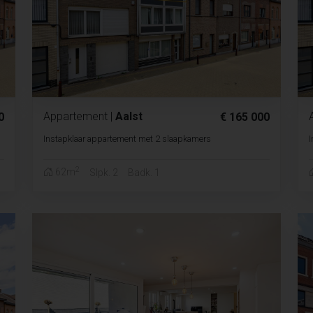
Appartement
|
Aalst
0
€ 165 000
Instapklaar appartement met 2 slaapkamers
I
2
62m
Slpk. 2
Badk. 1