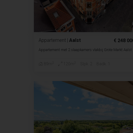
Appartement
|
Aalst
€ 248 00
Appartement met 2 slaapkamers vlakbij Grote Markt Aalst
2
2
89m
120m
Slpk. 2
Badk. 1