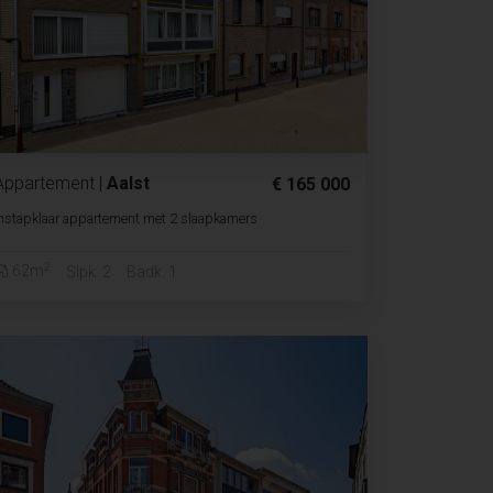
Appartement
|
Aalst
€ 165 000
nstapklaar appartement met 2 slaapkamers
2
62m
Slpk. 2
Badk. 1