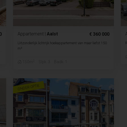
Appartement
|
Aalst
0
€ 360 000
Uitzonderlijk lichtrijk hoekappartement van maar liefst 150
R
m²
2
150m
Slpk. 3
Badk. 1
ONDER OPTIE