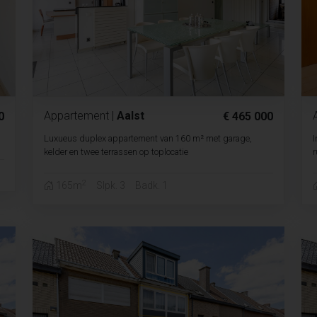
Appartement
|
Aalst
0
€ 465 000
Luxueus duplex appartement van 160 m² met garage,
I
kelder en twee terrassen op toplocatie
r
2
165m
Slpk. 3
Badk. 1