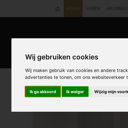
KOPEN
HUREN
NIEUWBO
Wij gebruiken cookies
Wij maken gebruik van cookies en andere trac
advertenties te tonen, om ons websiteverkeer
60 resultaten waarvan 17 in Aalst
Ik ga akkoord
Ik weiger
Wijzig mijn voor
NIEUW