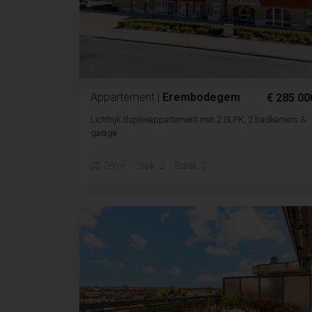
Appartement
|
Erembodegem
€ 285 00
Lichtrijk duplexappartement met 2 SLPK, 2 badkamers &
garage
2
78m
Slpk. 2
Badk. 2