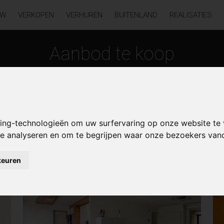
UW
VERKOPEN
VERHUREN
BUITENLAND
REALISATIES
Aanbod te koop
king-technologieën om uw surfervaring op onze website te
 te analyseren en om te begrijpen waar onze bezoekers va
keuren
NIEUW