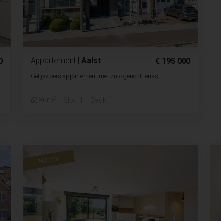
Appartement
|
Aalst
0
€ 195 000
Gelijkvloers appartement met zuidgericht terras
2
86m
Slpk. 1
Badk. 1
NIEUW