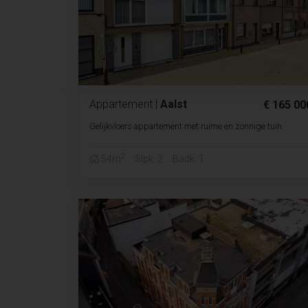
Appartement
|
Aalst
€ 165 00
Gelijkvloers appartement met ruime en zonnige tuin
2
54m
Slpk. 2
Badk. 1