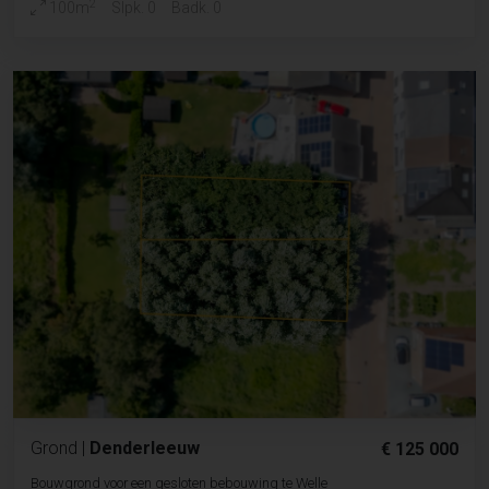
2
100m
Slpk. 0
Badk. 0
Grond
|
Denderleeuw
€ 125 000
Bouwgrond voor een gesloten bebouwing te Welle