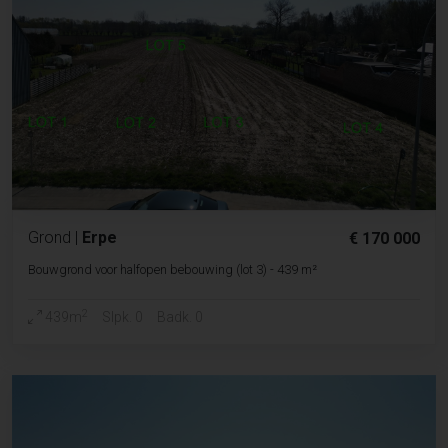
Grond
|
Erpe
€ 170 000
Bouwgrond voor halfopen bebouwing (lot 3) - 439 m²
2
439m
Slpk. 0
Badk. 0