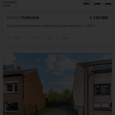
Grond
|
Vollezele
€ 190 000
Bouwgrond met plan en vergunning op een terrein van 1107m²
2
2
180m
1107m
Slpk. 3
Badk. 1