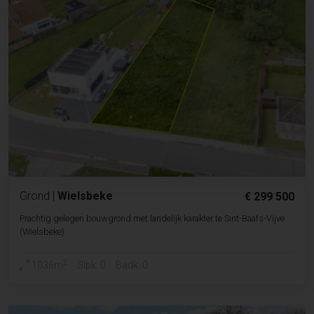
Grond
|
Wielsbeke
€ 299 500
Prachtig gelegen bouwgrond met landelijk karakter te Sint-Baafs-Vijve
(Wielsbeke)
2
1036m
Slpk. 0
Badk. 0