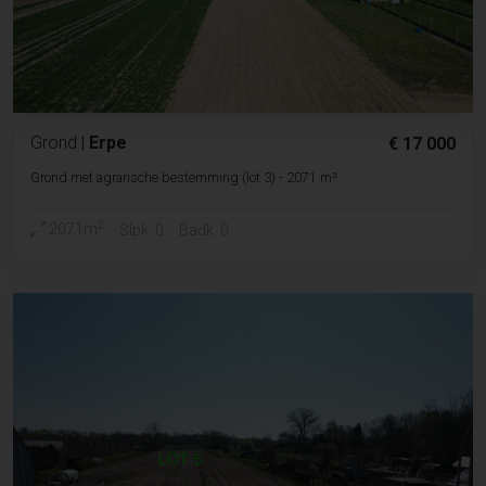
Grond
|
Erpe
€ 17 000
Grond met agrarische bestemming (lot 3) - 2071 m²
2
2071m
Slpk. 0
Badk. 0