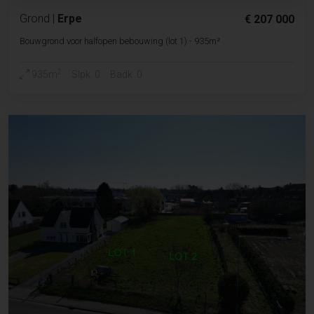
Grond
|
Erpe
€ 207 000
Bouwgrond voor halfopen bebouwing (lot 1) - 935m²
2
935m
Slpk. 0
Badk. 0