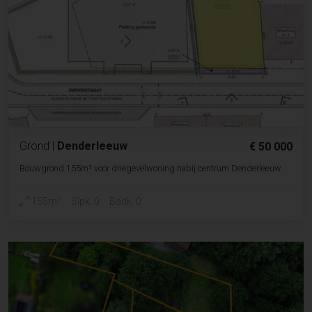
Grond
|
Denderleeuw
€ 50 000
Bouwgrond 155m² voor driegevelwoning nabij centrum Denderleeuw
2
155m
Slpk. 0
Badk. 0