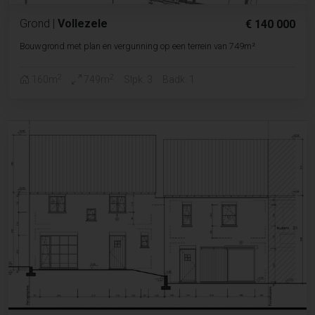
Grond
|
Vollezele
€ 140 000
Bouwgrond met plan en vergunning op een terrein van 749m²
2
2
160m
749m
Slpk. 3
Badk. 1