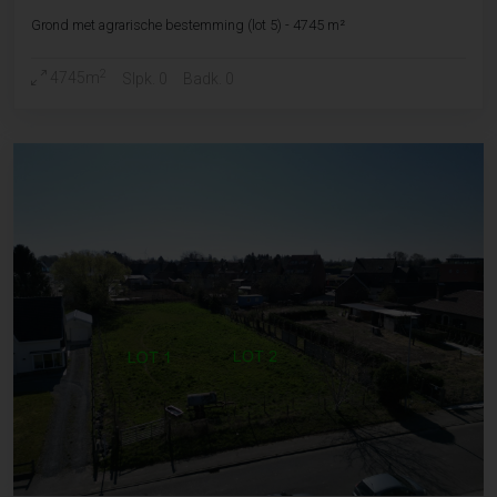
Grond met agrarische bestemming (lot 5) - 4745 m²
2
4745m
Slpk. 0
Badk. 0