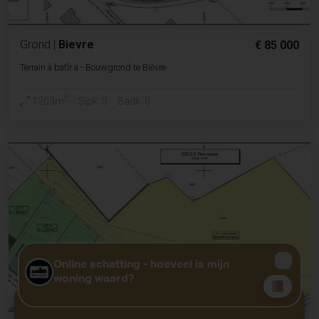
Grond
|
Bievre
€ 85 000
Terrain à batîr à - Bouwgrond te Bièvre
2
1203m
Slpk. 0
Badk. 0
GRATIS WAARDEBEPALING?
KLIK HIER