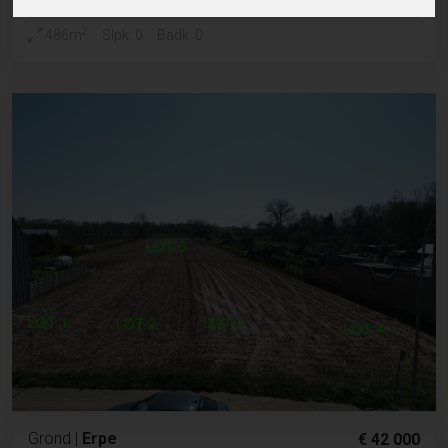
2
486m
Slpk. 0
Badk. 0
Grond
|
Erpe
€ 42 000