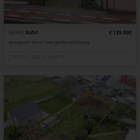
Grond
|
Aalst
€ 129 000
Bouwgrond - 401m² - voor gesloten bebouwing
2
401m
Slpk. 0
Badk. 0