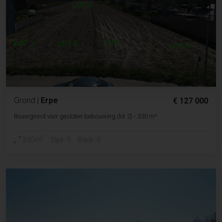
Grond
|
Erpe
€ 127 000
Bouwgrond voor gesloten bebouwing (lot 2) - 330 m²
2
330m
Slpk. 0
Badk. 0