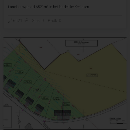
Landbouwgrond 6521m² in het landelijke Kerksken
2
6521m
Slpk. 0
Badk. 0