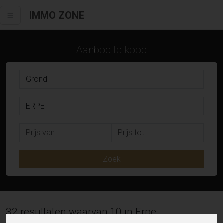
IMMO ZONE
Aanbod te koop
Zoek
32 resultaten waarvan 10 in Erpe