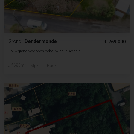
Grond
|
Dendermonde
€ 269 000
Bouwgrond voor open bebouwing in Appels!
2
685m
Slpk. 0
Badk. 0