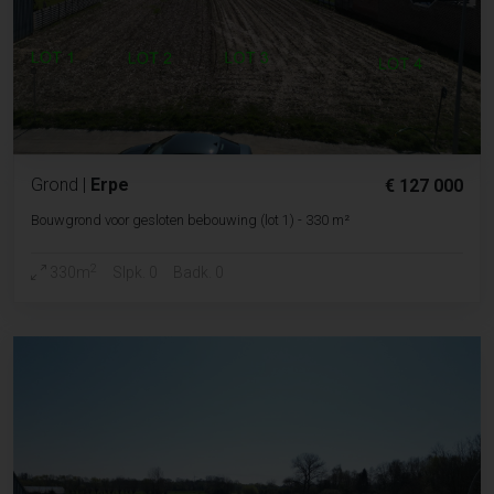
Grond
|
Erpe
€ 127 000
Bouwgrond voor gesloten bebouwing (lot 1) - 330 m²
2
330m
Slpk. 0
Badk. 0