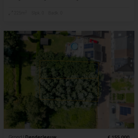
2
225m
Slpk. 0
Badk. 0
Grond
|
Denderleeuw
€ 155 000