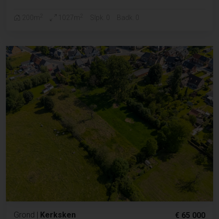
2
2
200m
1027m
Slpk. 0
Badk. 0
Grond
|
Kerksken
€ 65 000