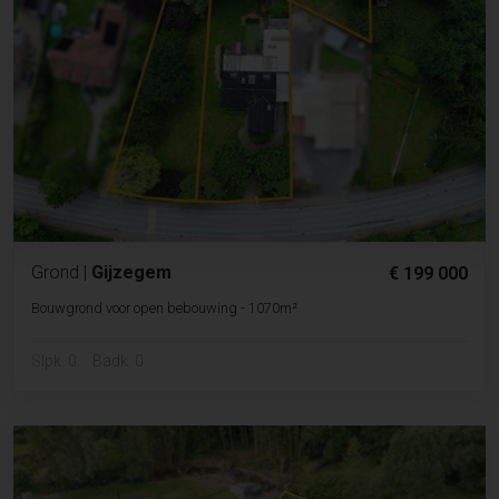
Grond
|
Gijzegem
€ 199 000
Bouwgrond voor open bebouwing - 1070m²
Slpk. 0
Badk. 0