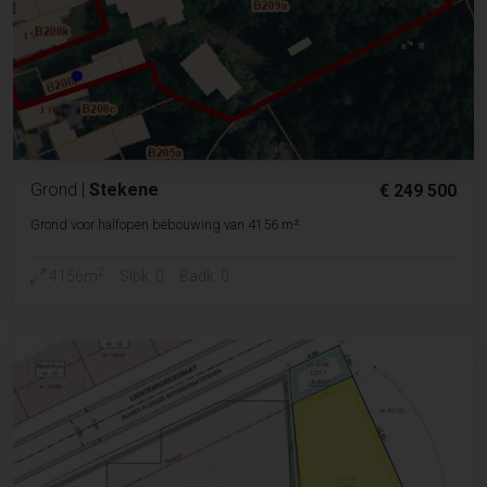
Grond
|
Stekene
€ 249 500
Grond voor halfopen bebouwing van 4156 m²
2
4156m
Slpk. 0
Badk. 0