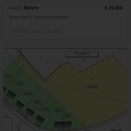
Grond
|
Bievre
€ 75 000
Terrain à batîr à - Bouwgrond te Bièvre
2
1083m
Slpk. 0
Badk. 0