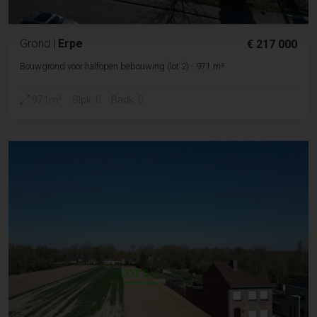
Grond
|
Erpe
€ 217 000
Bouwgrond voor halfopen bebouwing (lot 2) - 971 m²
2
971m
Slpk. 0
Badk. 0