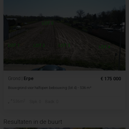
Grond
|
Erpe
€ 175 000
Bouwgrond voor halfopen bebouwing (lot 4) - 536 m²
2
536m
Slpk. 0
Badk. 0
Resultaten in de buurt