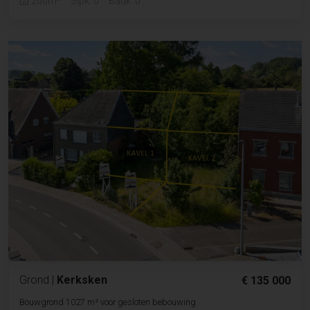
200m
Slpk. 0
Badk. 0
Grond
|
Kerksken
€ 135 000
Bouwgrond 1027 m² voor gesloten bebouwing