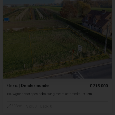
Grond
|
Dendermonde
€ 215 000
Bouwgrond voor open bebouwing met straatbreedte 19,85m
2
608m
Slpk. 0
Badk. 0