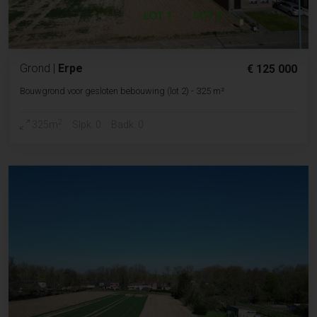
Grond
|
Erpe
€ 125 000
Bouwgrond voor gesloten bebouwing (lot 2) - 325 m²
2
325m
Slpk. 0
Badk. 0