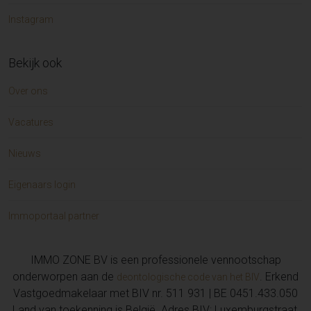
Instagram
Bekijk ook
Over ons
Vacatures
Nieuws
Eigenaars login
Immoportaal partner
IMMO ZONE BV is een professionele vennootschap
onderworpen aan de
. Erkend
deontologische code van het BIV
Vastgoedmakelaar met BIV nr. 511 931 | BE 0451.433.050
Land van toekenning is België. Adres BIV: Luxemburgstraat,