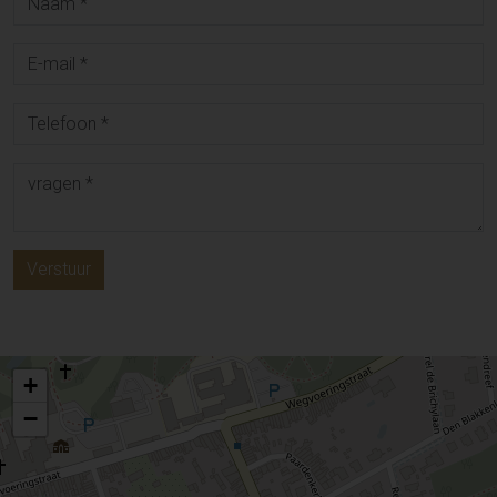
Verstuur
+
−