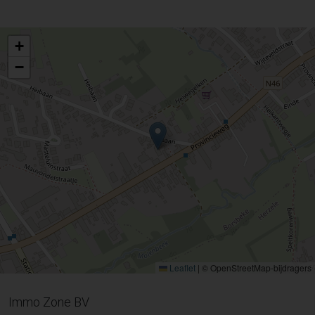
+
−
Leaflet
|
© OpenStreetMap-bijdragers
Immo Zone BV