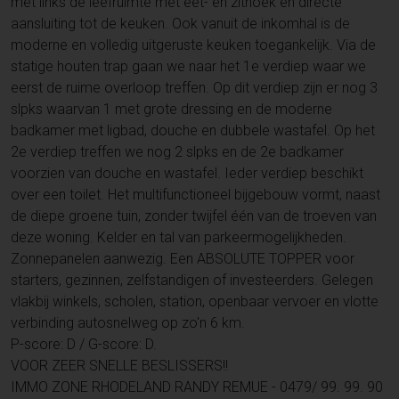
met links de leefruimte met eet- en zithoek en directe
aansluiting tot de keuken. Ook vanuit de inkomhal is de
moderne en volledig uitgeruste keuken toegankelijk. Via de
statige houten trap gaan we naar het 1e verdiep waar we
eerst de ruime overloop treffen. Op dit verdiep zijn er nog 3
slpks waarvan 1 met grote dressing en de moderne
badkamer met ligbad, douche en dubbele wastafel. Op het
2e verdiep treffen we nog 2 slpks en de 2e badkamer
voorzien van douche en wastafel. Ieder verdiep beschikt
over een toilet. Het multifunctioneel bijgebouw vormt, naast
de diepe groene tuin, zonder twijfel één van de troeven van
deze woning. Kelder en tal van parkeermogelijkheden.
Zonnepanelen aanwezig. Een ABSOLUTE TOPPER voor
starters, gezinnen, zelfstandigen of investeerders. Gelegen
vlakbij winkels, scholen, station, openbaar vervoer en vlotte
verbinding autosnelweg op zo'n 6 km.
P-score: D / G-score: D.
VOOR ZEER SNELLE BESLISSERS!!
IMMO ZONE RHODELAND RANDY REMUE - 0479/ 99. 99. 90