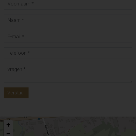
Verstuur
+
−