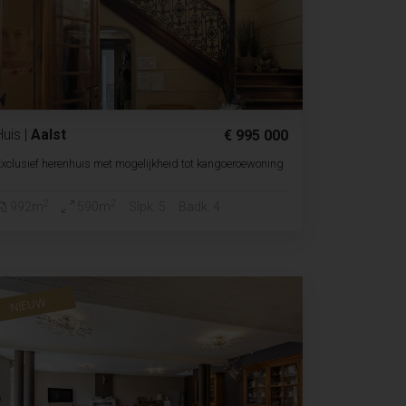
Huis
|
Aalst
€ 995 000
xclusief herenhuis met mogelijkheid tot kangoeroewoning
2
2
992m
590m
Slpk. 5
Badk. 4
NIEUW