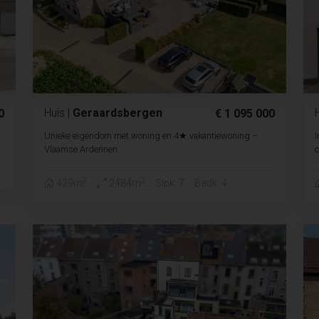
Huis
|
Geraardsbergen
0
€ 1 095 000
Unieke eigendom met woning en 4★ vakantiewoning –
I
Vlaamse Ardennen
c
2
2
429m
2484m
Slpk. 7
Badk. 4