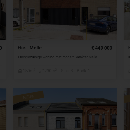
Huis
|
Melle
0
€ 449 000
Energiezuinige woning met modern karakter Melle
I
2
2
180m
290m
Slpk. 3
Badk. 1
NIEUW