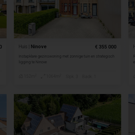
Huis
|
Ninove
0
€ 355 000
Instapklare gezinswoning met zonnige tuin en strategisch
ligging te Ninove
e
2
2
152m
1064m
Slpk. 3
Badk. 1