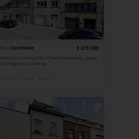
Huis
|
Oostende
€ 375 000
Ruime gezinswoning (225 m²) met 6 slaapkamers, garage
n zonnige tuin in Oostende
2
225m
Slpk. 6
Badk. 1