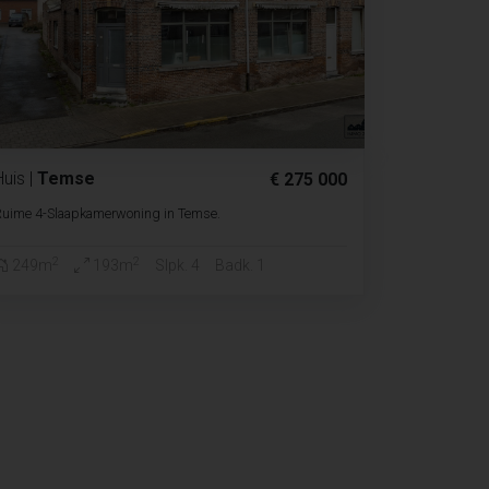
Huis
|
Temse
€ 275 000
Ruime 4-Slaapkamerwoning in Temse.
2
2
249m
193m
Slpk. 4
Badk. 1