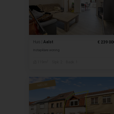
Huis
|
Aalst
€ 239 00
Instapklare woning
2
119m
Slpk. 2
Badk. 1
NIEUW