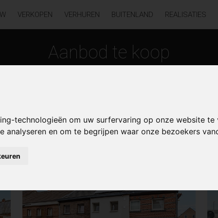
UW
VERKOPEN
VERHUREN
BUITENLAND
REALISATIES
Aanbod te koop
king-technologieën om uw surfervaring op onze website te
 te analyseren en om te begrijpen waar onze bezoekers va
keuren