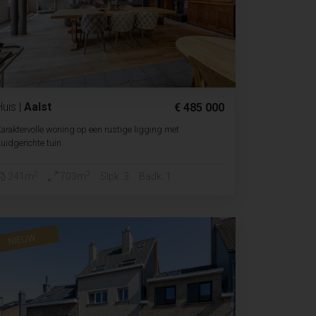
Huis
|
Aalst
€ 485 000
araktervolle woning op een rustige ligging met
uidgerichte tuin
2
2
241m
703m
Slpk. 3
Badk. 1
NIEUW