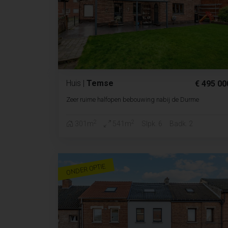
Huis
|
Temse
€ 495 00
Zeer ruime halfopen bebouwing nabij de Durme
2
2
301m
541m
Slpk. 6
Badk. 2
ONDER OPTIE