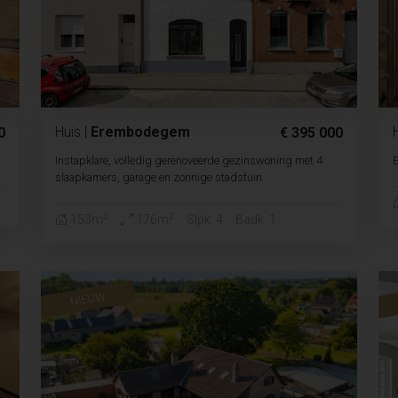
Huis
|
Erembodegem
0
€ 395 000
Instapklare, volledig gerenoveerde gezinswoning met 4
E
slaapkamers, garage en zonnige stadstuin
2
2
153m
176m
Slpk. 4
Badk. 1
NIEUW