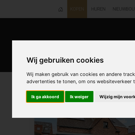
KOPEN
HUREN
NIEUWBO
Wij gebruiken cookies
Wij maken gebruik van cookies en andere trac
advertenties te tonen, om ons websiteverkeer
120 resultaten waarvan 4 in Temse
Ik ga akkoord
Ik weiger
Wijzig mijn voor
NIEUW