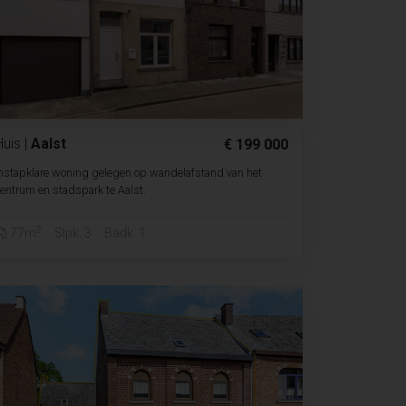
Huis
|
Aalst
€ 199 000
nstapklare woning gelegen op wandelafstand van het
entrum en stadspark te Aalst.
2
77m
Slpk. 3
Badk. 1