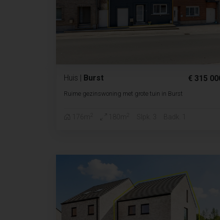
Huis
|
Burst
€ 315 00
Ruime gezinswoning met grote tuin in Burst
2
2
176m
180m
Slpk. 3
Badk. 1