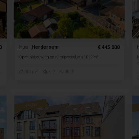
Huis
|
Herdersem
0
€ 445 000
Open bebouwing op ruim perceel van 1012 m²
K
z
2
301m
Slpk. 2
Badk. 1
NIEUW