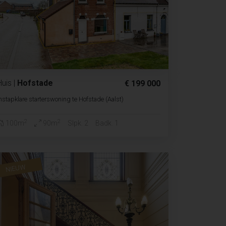
Huis
|
Hofstade
€ 199 000
nstapklare starterswoning te Hofstade (Aalst)
2
2
100m
90m
Slpk. 2
Badk. 1
NIEUW