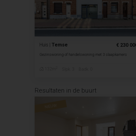
Huis
|
Temse
€ 230 00
Gezinswoning of handelswoning met 3 slaapkamers
2
132m
Slpk. 3
Badk. 0
Resultaten in de buurt
NIEUW