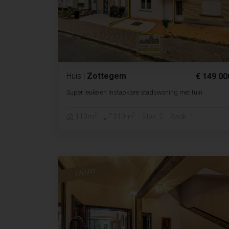
Huis
|
Zottegem
€ 149 00
Super leuke en instapklare stadswoning met tuin
2
2
110m
210m
Slpk. 2
Badk. 1
NIEUW