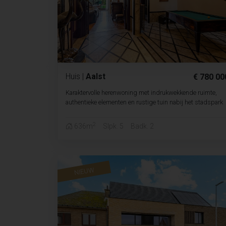
Huis
|
Aalst
€ 780 00
Karaktervolle herenwoning met indrukwekkende ruimte,
authentieke elementen en rustige tuin nabij het stadspark
2
636m
Slpk. 5
Badk. 2
NIEUW