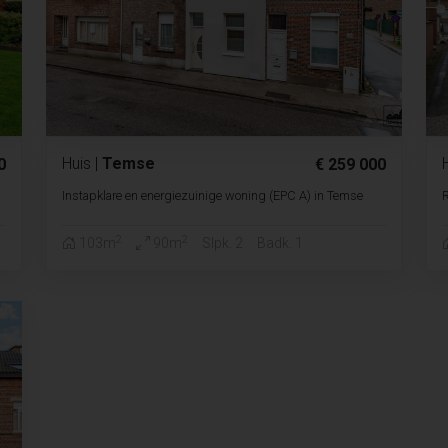
Huis
|
Temse
0
€ 259 000
Instapklare en energiezuinige woning (EPC A) in Temse
2
2
103m
90m
Slpk. 2
Badk. 1