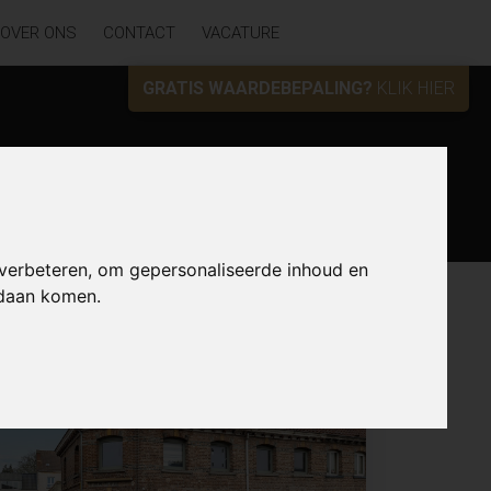
OVER ONS
CONTACT
VACATURE
GRATIS WAARDEBEPALING?
KLIK HIER
Zoek
 verbeteren, om gepersonaliseerde inhoud en
ndaan komen.
Lijst
Kaart
Sorteer