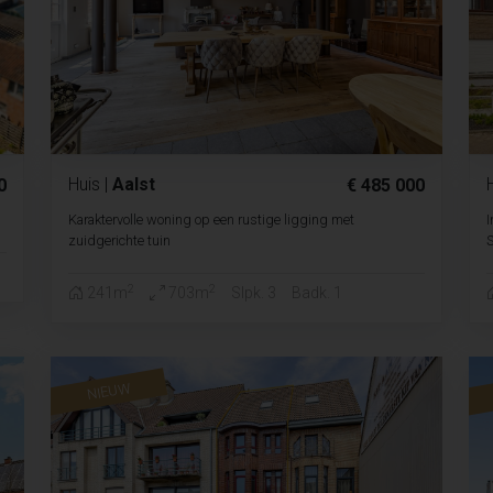
Huis
|
Aalst
0
€ 485 000
Karaktervolle woning op een rustige ligging met
I
zuidgerichte tuin
2
2
241m
703m
Slpk. 3
Badk. 1
NIEUW