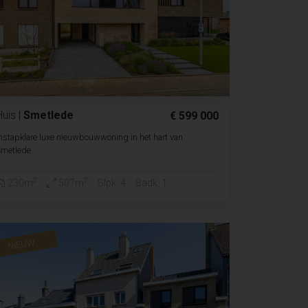
Huis
|
Smetlede
€ 599 000
nstapklare luxe nieuwbouwwoning in het hart van
Smetlede
2
2
230m
507m
Slpk. 4
Badk. 1
NIEUW