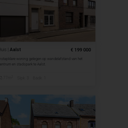
Huis
|
Aalst
€ 199 000
nstapklare woning gelegen op wandelafstand van het
entrum en stadspark te Aalst.
2
77m
Slpk. 3
Badk. 1