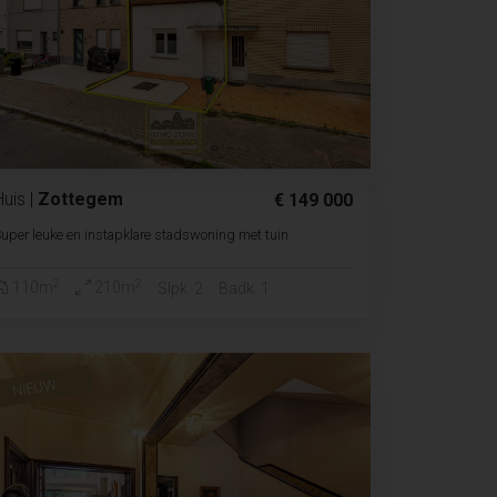
Huis
|
Zottegem
€ 149 000
uper leuke en instapklare stadswoning met tuin
2
2
110m
210m
Slpk. 2
Badk. 1
NIEUW