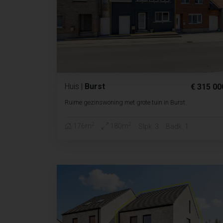
Huis
|
Burst
€ 315 00
Ruime gezinswoning met grote tuin in Burst
2
2
176m
180m
Slpk. 3
Badk. 1