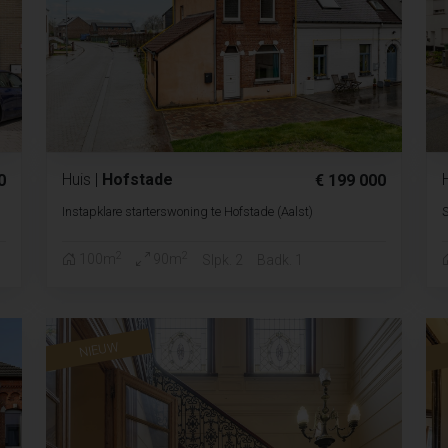
Huis
|
Hofstade
0
€ 199 000
Instapklare starterswoning te Hofstade (Aalst)
S
2
2
100m
90m
Slpk. 2
Badk. 1
NIEUW