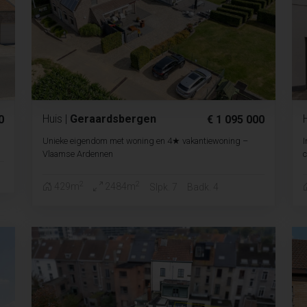
Huis
|
Geraardsbergen
0
€ 1 095 000
Unieke eigendom met woning en 4★ vakantiewoning –
I
Vlaamse Ardennen
c
2
2
429m
2484m
Slpk. 7
Badk. 4