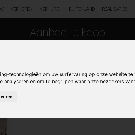
UW
VERKOPEN
VERHUREN
BUITENLAND
REALISATIES
Aanbod te koop
king-technologieën om uw surfervaring op onze website te
 te analyseren en om te begrijpen waar onze bezoekers va
keuren