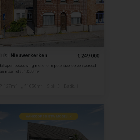
Huis
|
Nieuwerkerken
€ 249 000
alfopen bebouwing met enorm potentieel op een perceel
an maar liefst 1.050 m²
2
2
127m
1050m
Slpk. 3
Badk. 1