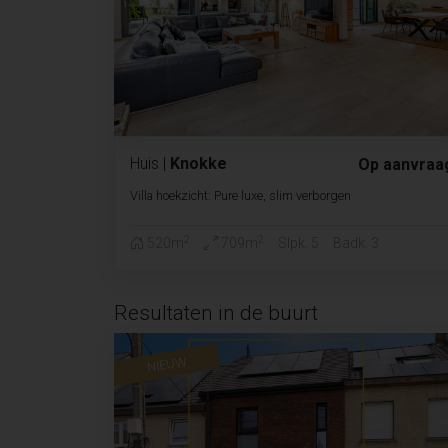
Huis
|
Knokke
Op aanvraa
Villa hoekzicht: Pure luxe, slim verborgen
2
2
520m
709m
Slpk. 5
Badk. 3
Resultaten in de buurt
NIEUW