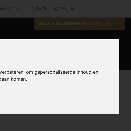
OVER ONS
CONTACT
VACATURE
GRATIS WAARDEBEPALING?
KLIK HIER
Zoek
 verbeteren, om gepersonaliseerde inhoud en
ndaan komen.
Lijst
Kaart
Sorteer