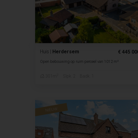
Huis
|
Herdersem
€ 445 00
Open bebouwing op ruim perceel van 1012 m²
2
301m
Slpk. 2
Badk. 1
NIEUW