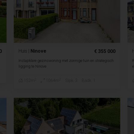
Huis
|
Ninove
0
€ 355 000
Instapklare gezinswoning met zonnige tuin en strategisch
ligging te Ninove
e
2
2
152m
1064m
Slpk. 3
Badk. 1