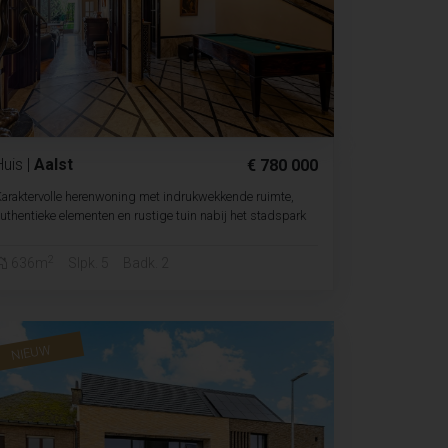
Huis
|
Aalst
€ 780 000
araktervolle herenwoning met indrukwekkende ruimte,
uthentieke elementen en rustige tuin nabij het stadspark
2
636m
Slpk. 5
Badk. 2
NIEUW