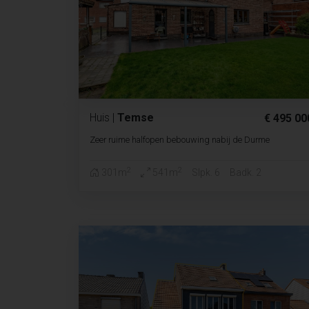
Huis
|
Temse
€ 495 00
Zeer ruime halfopen bebouwing nabij de Durme
2
2
301m
541m
Slpk. 6
Badk. 2