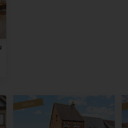
g
NIEUW