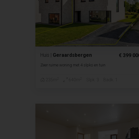
Huis
|
Geraardsbergen
€ 399 00
Zeer ruime woning met 4 slpks en tuin
2
2
235m
640m
Slpk. 3
Badk. 1