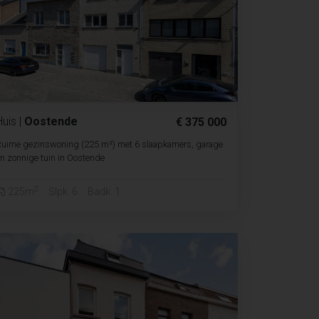
Huis
|
Oostende
€ 375 000
Ruime gezinswoning (225 m²) met 6 slaapkamers, garage
n zonnige tuin in Oostende
2
225m
Slpk. 6
Badk. 1