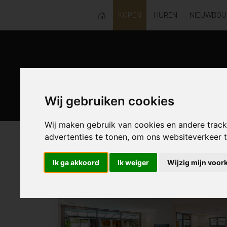
KOPEN
HUREN
NIEUWBO
Wij gebruiken cookies
Wij maken gebruik van cookies en andere trac
advertenties te tonen, om ons websiteverkeer
120 resultaten waarvan 1 in Knokke
Ik ga akkoord
Ik weiger
Wijzig mijn voor