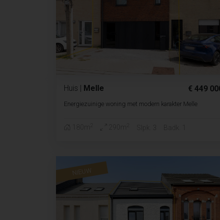
Huis
|
Melle
€ 449 00
Energiezuinige woning met modern karakter Melle
2
2
180m
290m
Slpk. 3
Badk. 1
NIEUW