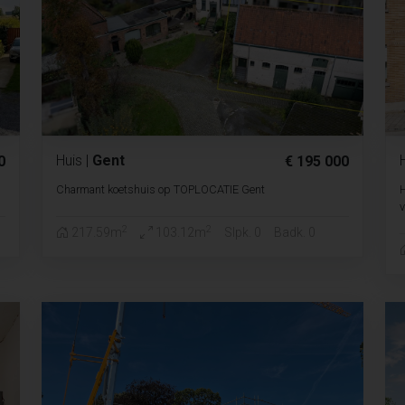
Huis
|
Gent
0
€ 195 000
Charmant koetshuis op TOPLOCATIE Gent
H
v
2
2
217.59m
103.12m
Slpk. 0
Badk. 0