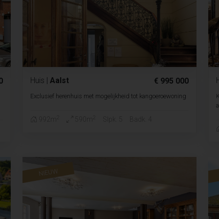
Huis
|
Aalst
0
€ 995 000
Exclusief herenhuis met mogelijkheid tot kangoeroewoning
K
a
2
2
992m
590m
Slpk. 5
Badk. 4
NIEUW