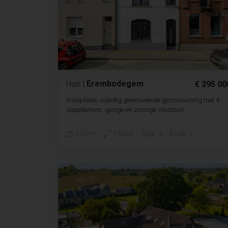
Huis
|
Erembodegem
€ 395 00
Instapklare, volledig gerenoveerde gezinswoning met 4
slaapkamers, garage en zonnige stadstuin
2
2
153m
176m
Slpk. 4
Badk. 1
NIEUW