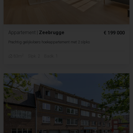
Appartement
|
Zeebrugge
€ 199 000
Prachtig gelijkvloers hoekappartement met 2 slpks
2
83m
Slpk. 2
Badk. 1