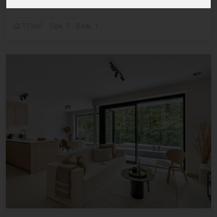
groen te Lede
2
113m
Slpk. 3
Badk. 1