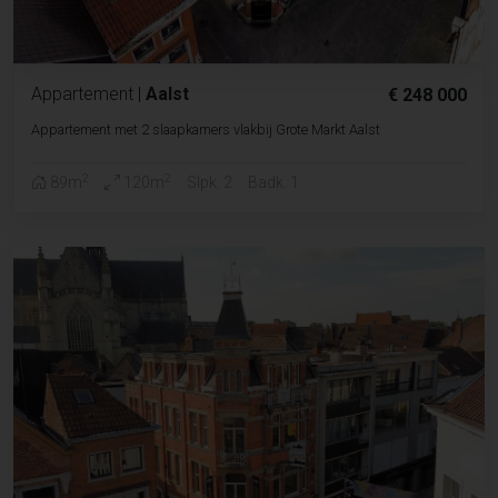
Appartement
|
Aalst
€ 248 000
Appartement met 2 slaapkamers vlakbij Grote Markt Aalst
2
2
89m
120m
Slpk. 2
Badk. 1