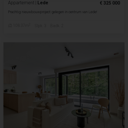
Appartement
|
Lede
€ 325 000
Prachtig nieuwbouwproject gelegen in centrum van Lede!
2
108.37m
Slpk. 3
Badk. 2