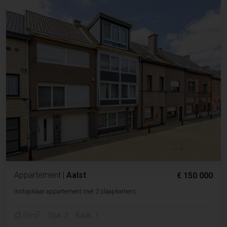
Appartement
|
Aalst
€ 150 000
Instapklaar appartement met 2 slaapkamers
2
55m
Slpk. 2
Badk. 1