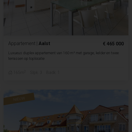
Appartement
|
Aalst
€ 465 000
Luxueus duplex appartement van 160 m² met garage, kelder en twee
terrassen op toplocatie
2
165m
Slpk. 3
Badk. 1
NIEUW