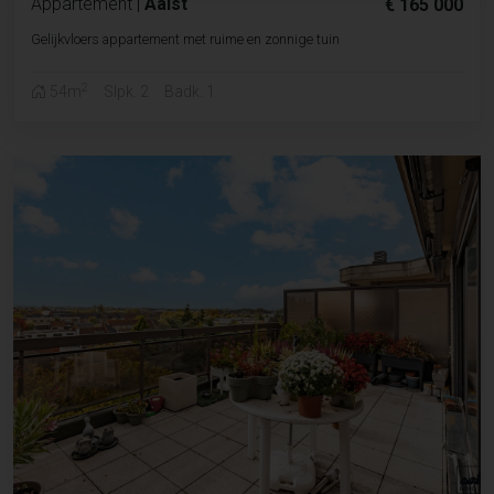
Appartement
|
Aalst
€ 165 000
Gelijkvloers appartement met ruime en zonnige tuin
2
54m
Slpk. 2
Badk. 1