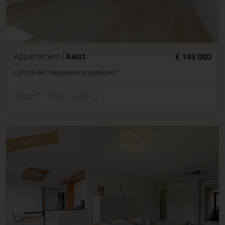
Appartement
|
Aalst
€ 149 000
Lichtrijk één slaapkamer appartement
2
55m
Slpk. 1
Badk. 1
NIEUW