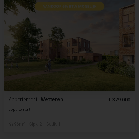
Appartement
|
Wetteren
€ 379 000
appartement
2
96m
Slpk. 2
Badk. 1