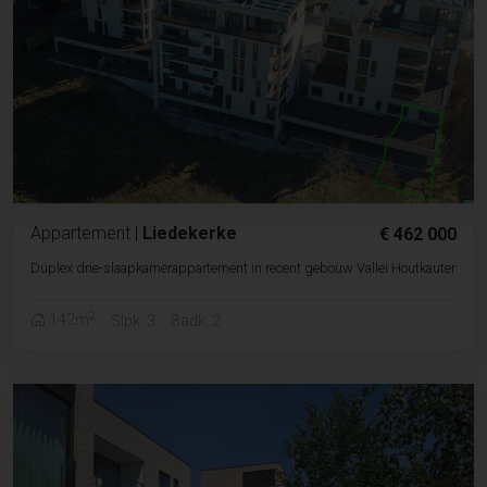
Appartement
|
Liedekerke
€ 462 000
Duplex drie-slaapkamerappartement in recent gebouw Vallei Houtkauter
2
142m
Slpk. 3
Badk. 2