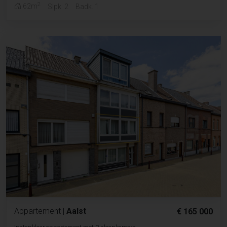
2
62m
Slpk. 2
Badk. 1
Appartement
|
Aalst
€ 165 000