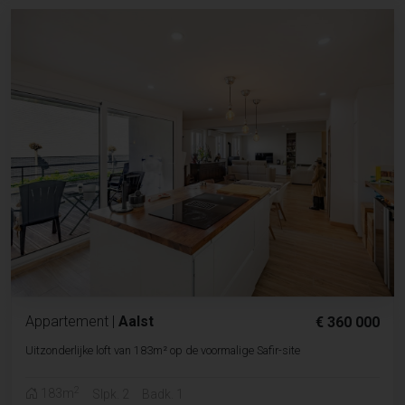
Appartement
|
Aalst
€ 360 000
Uitzonderlijke loft van 183m² op de voormalige Safir-site
2
183m
Slpk. 2
Badk. 1