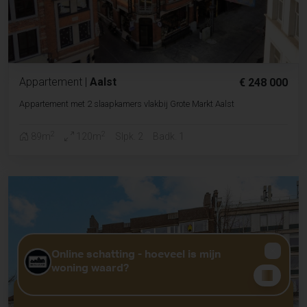
Appartement
|
Aalst
€ 248 000
Appartement met 2 slaapkamers vlakbij Grote Markt Aalst
2
2
89m
120m
Slpk. 2
Badk. 1
GRATIS WAARDEBEPALING?
KLIK HIER