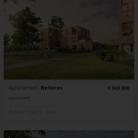
Appartement
|
Wetteren
€ 349 000
appartement
2
73m
Slpk. 1
Badk. 1