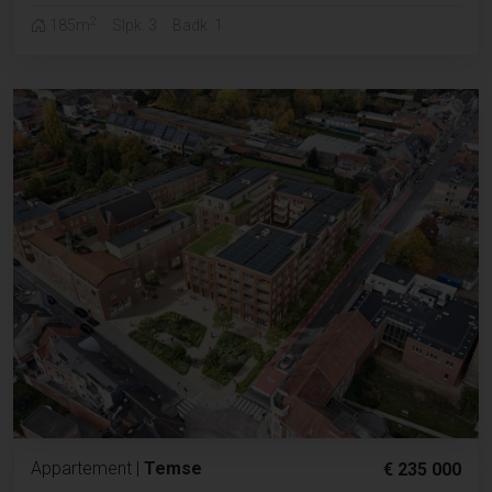
2
185m
Slpk. 3
Badk. 1
Appartement
|
Temse
€ 235 000