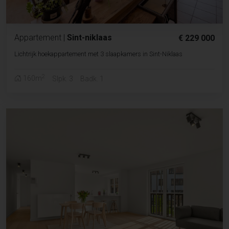
Appartement
|
Sint-niklaas
€ 229 000
Lichtrijk hoekappartement met 3 slaapkamers in Sint-Niklaas
2
160m
Slpk. 3
Badk. 1