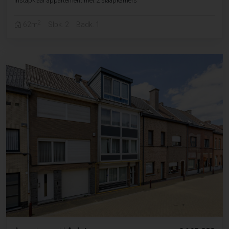
Instapklaar appartement met 2 slaapkamers
2
62m
Slpk. 2
Badk. 1