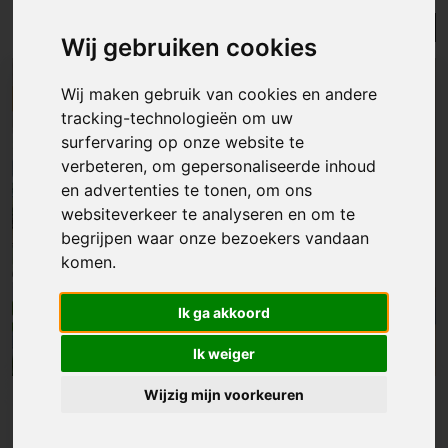
Lijst
Kaart
Sorteer
Wij gebruiken cookies
NIEUW
Wij maken gebruik van cookies en andere
tracking-technologieën om uw
surfervaring op onze website te
verbeteren, om gepersonaliseerde inhoud
en advertenties te tonen, om ons
websiteverkeer te analyseren en om te
begrijpen waar onze bezoekers vandaan
komen.
Ik ga akkoord
Ik weiger
Wijzig mijn voorkeuren
Appartement
|
Lede
€ 389 000
Penthouse met 3 slaapkamers, dressing en panoramisch zicht op het