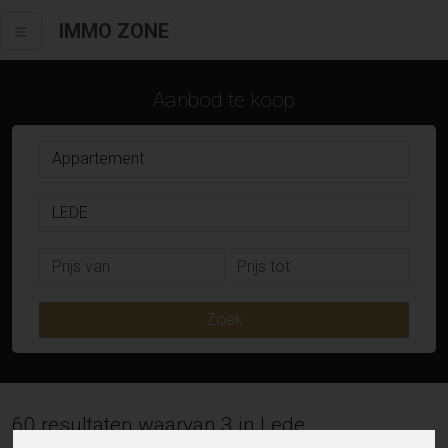
IMMO ZONE
Aanbod te koop
Zoek
60 resultaten waarvan 3 in Lede