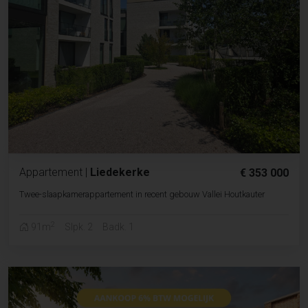
Appartement
|
Liedekerke
€ 353 000
Twee-slaapkamerappartement in recent gebouw Vallei Houtkauter
2
91m
Slpk. 2
Badk. 1