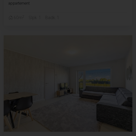
appartement
2
60m
Slpk. 1
Badk. 1