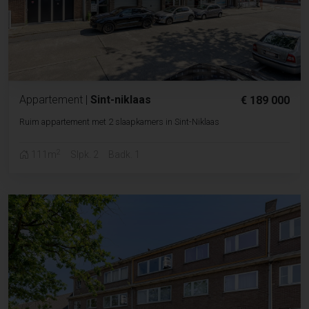
Appartement
|
Sint-niklaas
€ 189 000
Ruim appartement met 2 slaapkamers in Sint-Niklaas
2
111m
Slpk. 2
Badk. 1