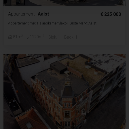
Appartement
|
Aalst
€ 225 000
Appartement met 1 slaapkamer vlakbij Grote Markt Aalst
2
2
81m
120m
Slpk. 1
Badk. 1