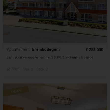
Appartement
|
Erembodegem
€ 285 000
Lichtrijk duplexappartement met 2 SLPK, 2 badkamers & garage
2
78m
Slpk. 2
Badk. 2
NIEUW