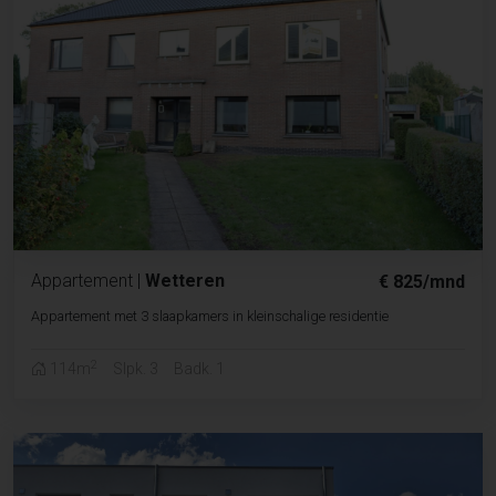
Appartement
|
Wetteren
€ 825/mnd
Appartement met 3 slaapkamers in kleinschalige residentie
2
114m
Slpk. 3
Badk. 1