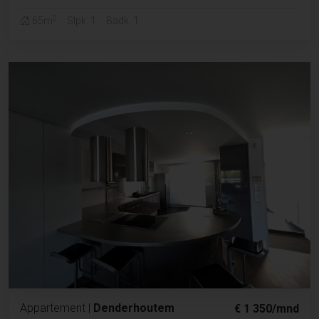
2
65m
Slpk. 1
Badk. 1
Appartement
|
Denderhoutem
€ 1 350/mnd