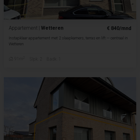
Appartement
|
Wetteren
€ 840/mnd
Instapklaar appartement met 2 slaapkamers, terras en lift — centraal in
Wetteren
2
91m
Slpk. 2
Badk. 1