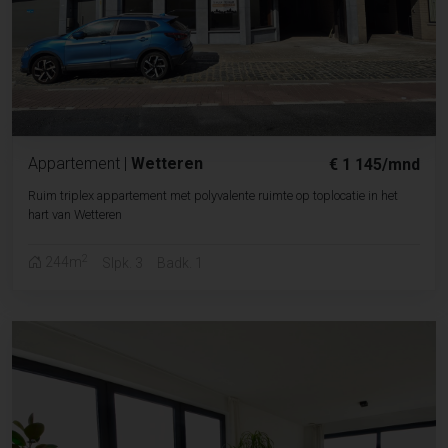
Appartement
|
Wetteren
€ 1 145/mnd
Ruim triplex appartement met polyvalente ruimte op toplocatie in het
hart van Wetteren
2
244m
Slpk. 3
Badk. 1