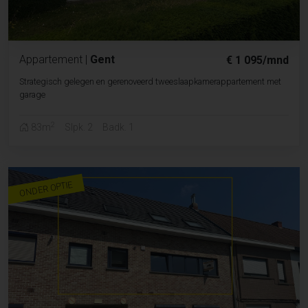
Appartement
|
Gent
€ 1 095/mnd
Strategisch gelegen en gerenoveerd tweeslaapkamerappartement met
garage
2
83m
Slpk. 2
Badk. 1
ONDER OPTIE