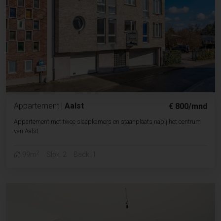
Appartement
|
Aalst
€ 800/mnd
Appartement met twee slaapkamers en staanplaats nabij het centrum
van Aalst
2
99m
Slpk. 2
Badk. 1