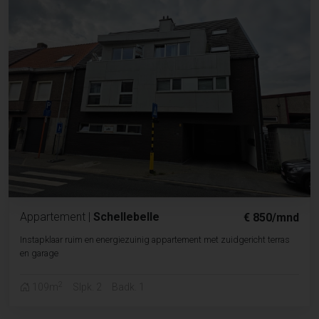
Appartement
|
Schellebelle
€ 850/mnd
Instapklaar ruim en energiezuinig appartement met zuidgericht terras
en garage
2
109m
Slpk. 2
Badk. 1