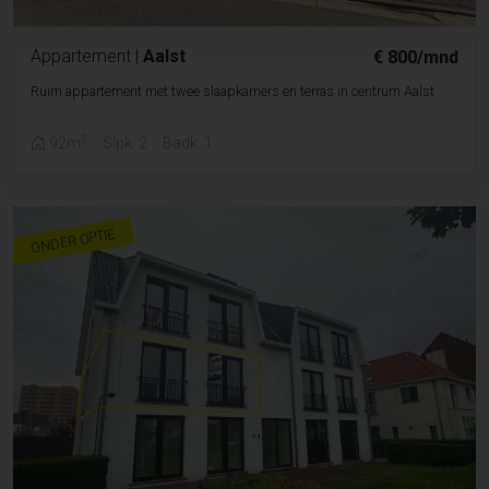
Appartement
|
Aalst
€ 800/mnd
Ruim appartement met twee slaapkamers en terras in centrum Aalst
2
92m
Slpk. 2
Badk. 1
ONDER OPTIE