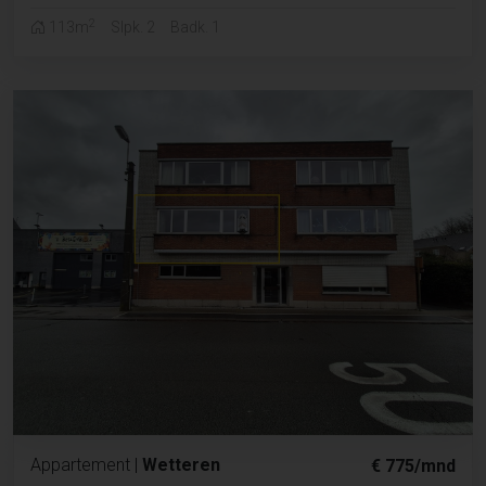
2
113m
Slpk. 2
Badk. 1
Appartement
|
Wetteren
€ 775/mnd