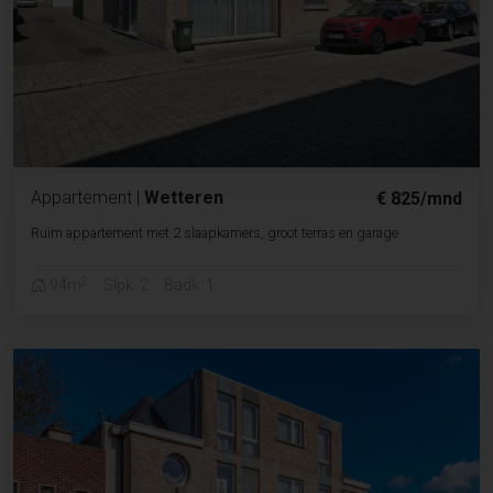
Appartement
|
Wetteren
€ 825/mnd
Ruim appartement met 2 slaapkamers, groot terras en garage
2
94m
Slpk. 2
Badk. 1