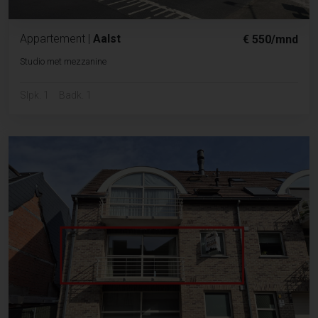
Appartement
|
Aalst
€ 550/mnd
Studio met mezzanine
Slpk. 1
Badk. 1