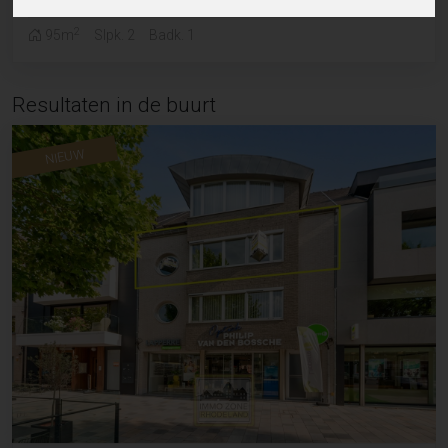
2
95m
Slpk. 2
Badk. 1
Resultaten in de buurt
NIEUW