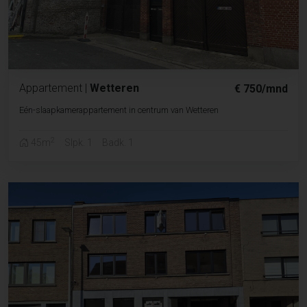
Appartement
|
Wetteren
€ 750/mnd
Eén-slaapkamerappartement in centrum van Wetteren
2
45m
Slpk. 1
Badk. 1