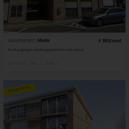
Appartement
|
Melle
€ 950/mnd
Rustig gelegen duplex appartement met carport
2
107m
Slpk. 2
Badk. 1
ONDER OPTIE