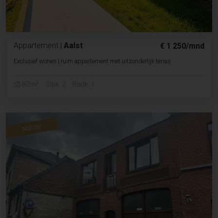
Appartement
|
Aalst
€ 1 250/mnd
Exclusief wonen | ruim appartement met uitzonderlijk terras
2
82m
Slpk. 2
Badk. 1
NIEUW