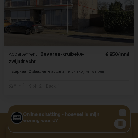
Appartement
|
Beveren-kruibeke-
€ 850/mnd
zwijndrecht
Instapklaar, 2-slaapkamerappartement vlakbij Antwerpen
2
83m
Slpk. 2
Badk. 1
Niet gevonden wat u zocht?
GRATIS WAARDEBEPALING?
KLIK HIER
Deel uw wensen en wij gaan voor u aan de slag.