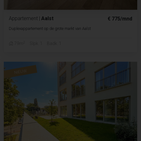
Appartement
|
Aalst
€ 775/mnd
Duplexappartement op de grote markt van Aalst
2
79m
Slpk. 1
Badk. 1
NIEUW