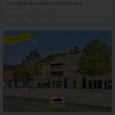
Interessant gelegen appartement met terras en garage.
2
107m
Slpk. 2
Badk. 1
ONDER OPTIE