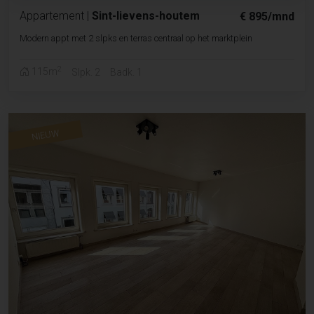
Appartement
|
Sint-lievens-houtem
€ 895/mnd
Modern appt met 2 slpks en terras centraal op het marktplein
2
115m
Slpk. 2
Badk. 1
NIEUW