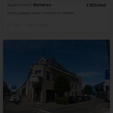
Appartement
|
Wetteren
€ 825/mnd
Gunstig gelegen duplex in centrum van Wetteren.
2
115m
Slpk. 3
Badk. 1