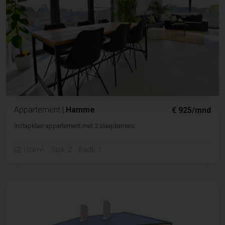
Appartement
|
Hamme
€ 925/mnd
Instapklaar appartement met 2 slaapkamers
2
103m
Slpk. 2
Badk. 1