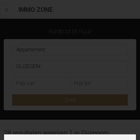
IMMO ZONE
Aanbod te huur
Zoek
28 resultaten waarvan 1 in Gijzegem