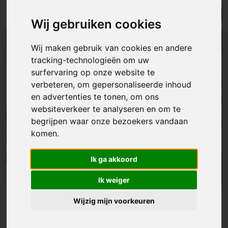
Lijst
Kaart
Sorteer
Wij gebruiken cookies
Wij maken gebruik van cookies en andere
tracking-technologieën om uw
surfervaring op onze website te
verbeteren, om gepersonaliseerde inhoud
en advertenties te tonen, om ons
websiteverkeer te analyseren en om te
begrijpen waar onze bezoekers vandaan
komen.
Ik ga akkoord
Ik weiger
Wijzig mijn voorkeuren
Appartement
|
Gijzegem
€ 1 200/mnd
Gemeubeld appartement met twee slaapkamers en tuin in Gijzegem