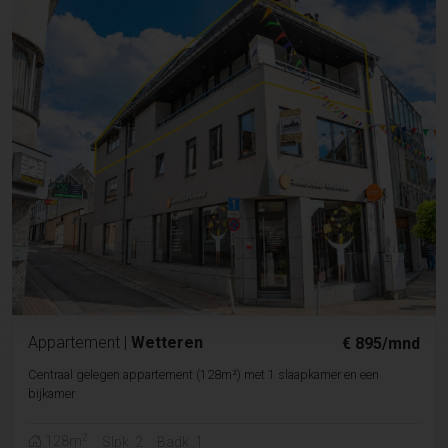
Appartement
|
Wetteren
€ 895/mnd
Centraal gelegen appartement (128m²) met 1 slaapkamer en een
bijkamer
2
128m
Slpk. 2
Badk. 1