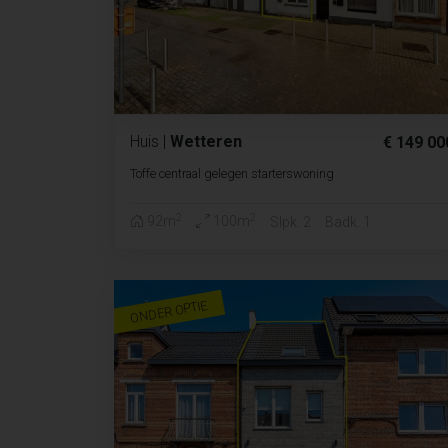
Huis
|
Wetteren
€ 149 00
Toffe centraal gelegen starterswoning
2
2
92m
100m
Slpk. 2
Badk. 1
ONDER OPTIE