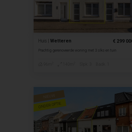
Huis
|
Wetteren
€ 299 00
Prachtig gerenoveerde woning met 3 slks en tuin
2
2
96m
140m
Slpk. 3
Badk. 1
NIEUW
ONDER OPTIE