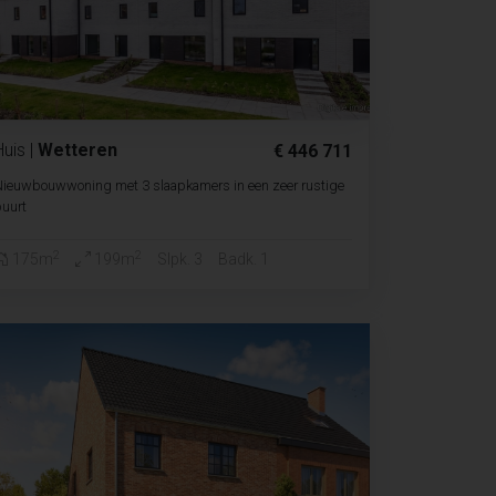
Huis
|
Wetteren
€ 446 711
ieuwbouwwoning met 3 slaapkamers in een zeer rustige
uurt
2
2
175m
199m
Slpk. 3
Badk. 1