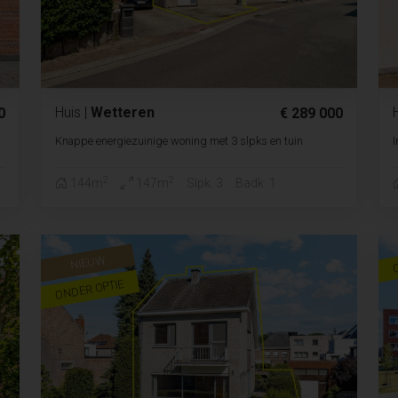
Huis
|
Wetteren
0
€ 289 000
Knappe energiezuinige woning met 3 slpks en tuin
I
2
2
144m
147m
Slpk. 3
Badk. 1
NIEUW
ONDER OPTIE