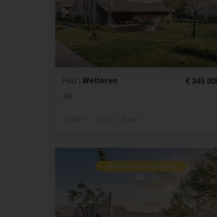
Huis
|
Wetteren
€ 345 00
Alle
2
98m
Slpk. 2
Badk. 1