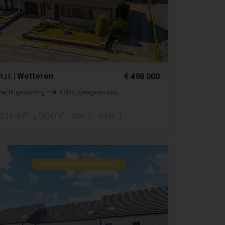
Huis
|
Wetteren
€ 498 000
rachtige woning met 3 slks, garage en tuin
2
2
167m
870m
Slpk. 3
Badk. 1