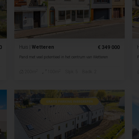
Huis
|
Wetteren
0
€ 349 000
Pand met veel potentieel in het centrum van Wetteren
P
2
2
200m
100m
Slpk. 5
Badk. 2