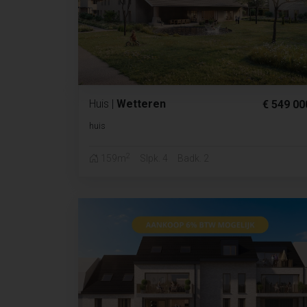
Huis
|
Wetteren
€ 549 00
huis
2
159m
Slpk. 4
Badk. 2