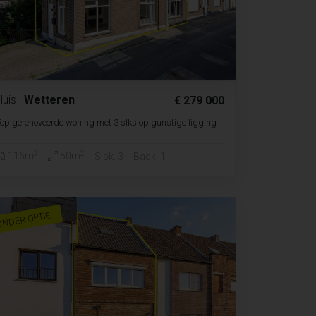
Huis
|
Wetteren
€ 279 000
op gerenoveerde woning met 3 slks op gunstige ligging
2
2
116m
50m
Slpk. 3
Badk. 1
ONDER OPTIE