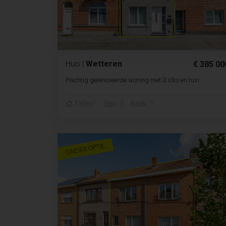
Huis
|
Wetteren
€ 385 00
Prachtig gerenoveerde woning met 3 slks en tuin
2
139m
Slpk. 3
Badk. 1
ONDER OPTIE