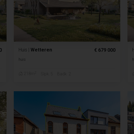
Huis
|
Wetteren
0
€ 679 000
huis
h
2
218m
Slpk. 5
Badk. 2