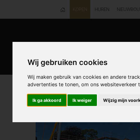
KOPEN
HUREN
NIEUWBO
Wij gebruiken cookies
Wij maken gebruik van cookies en andere trac
advertenties te tonen, om ons websiteverkeer
120 resultaten waarvan 28 in Wette
Ik ga akkoord
Ik weiger
Wijzig mijn voor