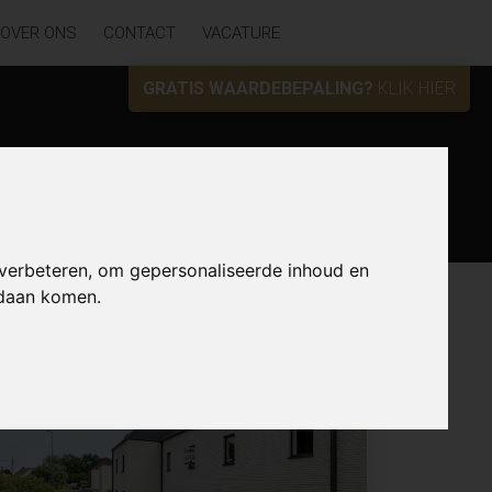
OVER ONS
CONTACT
VACATURE
GRATIS WAARDEBEPALING?
KLIK HIER
Zoek
 verbeteren, om gepersonaliseerde inhoud en
ndaan komen.
Lijst
Kaart
Sorteer