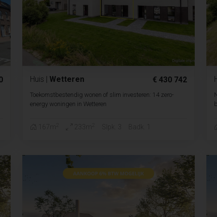
Huis
|
Wetteren
0
€ 430 742
Toekomstbestendig wonen of slim investeren: 14 zero-
N
energy woningen in Wetteren
b
2
2
167m
233m
Slpk. 3
Badk. 1