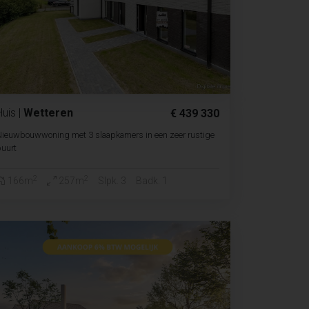
Huis
|
Wetteren
€ 439 330
ieuwbouwwoning met 3 slaapkamers in een zeer rustige
uurt
2
2
166m
257m
Slpk. 3
Badk. 1