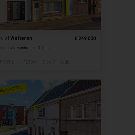
Huis
|
Wetteren
€ 249 000
nstapklare woning met 3 slks en tuin
2
2
135m
210m
Slpk. 3
Badk. 1
ONDER OPTIE