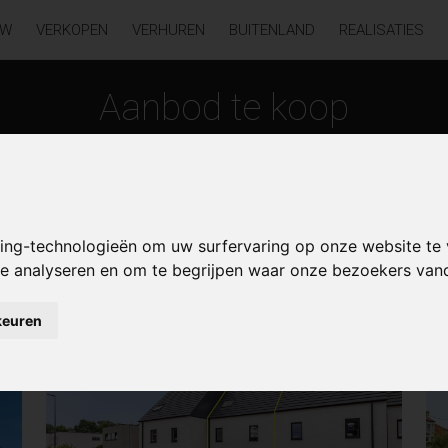
UW
VERKOPEN
VERHUREN
BUITENLAND
REALISATIES
Aanbod te koop
king-technologieën om uw surfervaring op onze website te
 te analyseren en om te begrijpen waar onze bezoekers va
ren
keuren