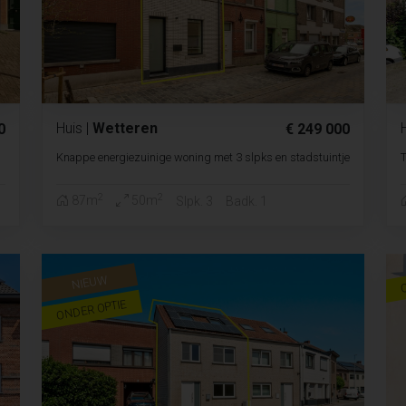
Huis
|
Wetteren
0
€ 249 000
Knappe energiezuinige woning met 3 slpks en stadstuintje
T
2
2
87m
50m
Slpk. 3
Badk. 1
NIEUW
ONDER OPTIE