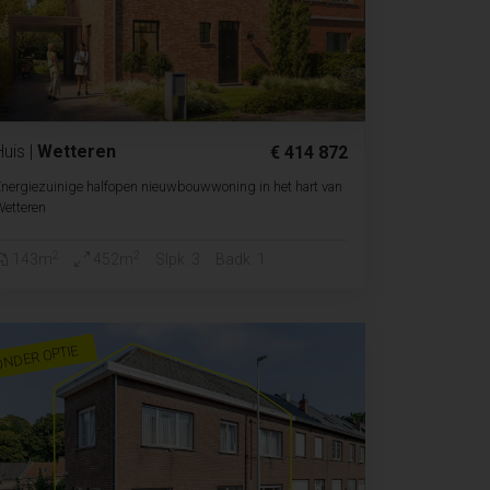
Huis
|
Wetteren
€ 414 872
nergiezuinige halfopen nieuwbouwwoning in het hart van
etteren
2
2
143m
452m
Slpk. 3
Badk. 1
ONDER OPTIE