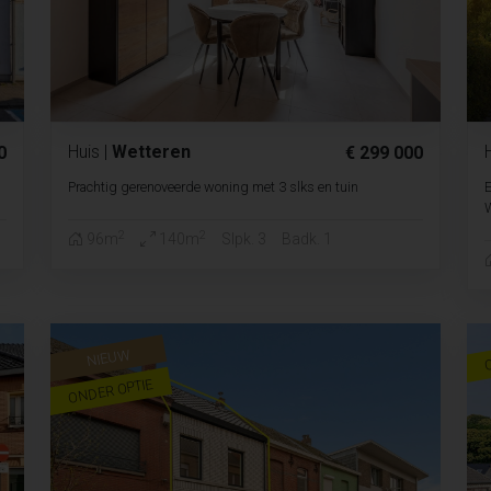
Huis
|
Wetteren
0
€ 299 000
Prachtig gerenoveerde woning met 3 slks en tuin
E
W
2
2
96m
140m
Slpk. 3
Badk. 1
NIEUW
ONDER OPTIE