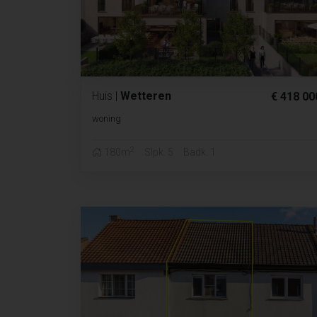
Huis
|
Wetteren
€ 418 00
woning
2
180m
Slpk. 5
Badk. 1