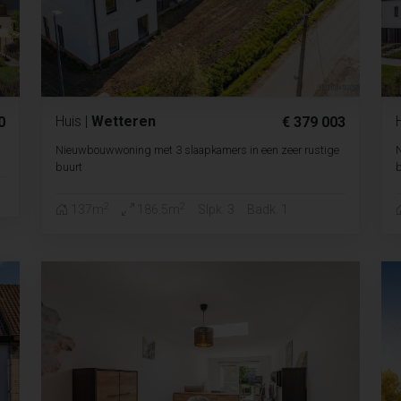
Huis
|
Wetteren
0
€ 379 003
Nieuwbouwwoning met 3 slaapkamers in een zeer rustige
N
buurt
b
2
2
137m
186.5m
Slpk. 3
Badk. 1