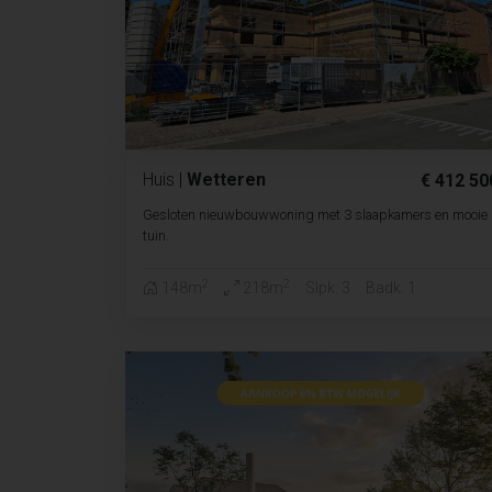
Huis
|
Wetteren
€ 412 50
Gesloten nieuwbouwwoning met 3 slaapkamers en mooie
tuin.
2
2
148m
218m
Slpk. 3
Badk. 1