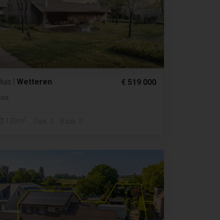
Huis
|
Wetteren
€ 519 000
uis
2
139m
Slpk. 3
Badk. 0