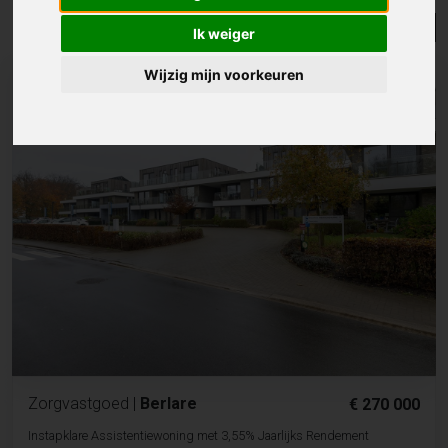
Lijst
Kaart
Sorteer
Ik weiger
Wijzig mijn voorkeuren
Zorgvastgoed
|
Berlare
€ 270 000
Instapklare Assistentiewoning met 3,55% Jaarlijks Rendement