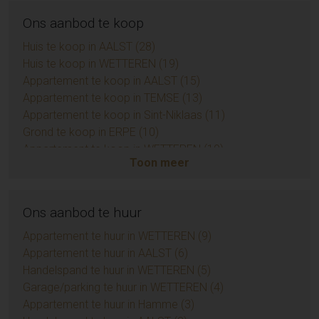
Ons aanbod te koop
Huis te koop in AALST (28)
Huis te koop in WETTEREN (19)
Appartement te koop in AALST (15)
Appartement te koop in TEMSE (13)
Appartement te koop in Sint-Niklaas (11)
Grond te koop in ERPE (10)
Appartement te koop in WETTEREN (10)
Toon meer
Appartement te koop in ZUIDKOTE (9)
Eengezinswoning te koop in BRAINE-LE-COMTE (9)
Handelspand te koop in AALST (7)
Ons aanbod te huur
Huis te koop in Sint-Niklaas (6)
Opbrengsteigendom te koop in AALST (6)
Appartement te huur in WETTEREN (9)
Appartement te koop in AMBLETEUSE (4)
Appartement te huur in AALST (6)
Grond te koop in BIEVRE (4)
Handelspand te huur in WETTEREN (5)
Appartement te koop in LIEDEKERKE (3)
Garage/parking te huur in WETTEREN (4)
Huis te koop in Zottegem (3)
Appartement te huur in Hamme (3)