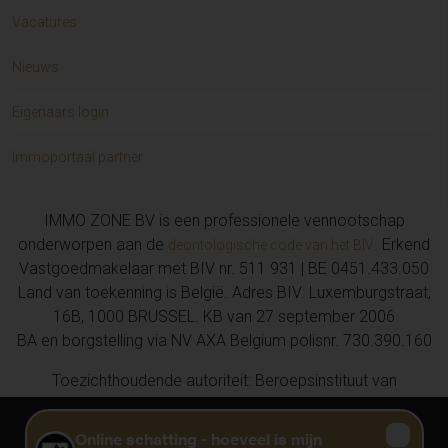
Huis te koop in HOFSTADE (2)
Vacatures
Huis te koop in GERAARDSBERGEN (2)
Grond te koop in Moerzeke (1)
Nieuws
Huis te koop in ZWALM (1)
Garage/parking te koop in DENDERLEEUW (1)
Eigenaars login
Huis te koop in KNOKKE (1)
Huis te koop in Beveren (1)
Immoportaal partner
Opbrengsteigendom te koop in EREMBODEGEM (1)
Huis te koop in HEUSDEN (1)
IMMO ZONE BV is een professionele vennootschap
Appartement te koop in ELX/ELCHE (1)
onderworpen aan de
. Erkend
deontologische code van het BIV
Huis te koop in Niel (1)
Vastgoedmakelaar met BIV nr. 511 931 | BE 0451.433.050
Appartement te koop in BEVEREN-KRUIBEKE-
Land van toekenning is België. Adres BIV: Luxemburgstraat,
ZWIJNDRECHT (1)
16B, 1000 BRUSSEL. KB van 27 september 2006
Appartement te koop in MERELBEKE-MELLE (1)
BA en borgstelling via NV AXA Belgium polisnr. 730.390.160
Appartement te koop in Zottegem (1)
Huis te koop in Oosterzele (1)
Toezichthoudende autoriteit: Beroepsinstituut van
Zorgvastgoed te koop in BERLARE (1)
Vastgoedmakelaars, Luxemburgstraat 16 B te 1000 Brussel,
Appartement te koop in ZEEBRUGGE (1)
02 505 38 50, info@biv.be
Privacy
Disclaimer
Cookie voorkeuren
Handelspand te koop in EREMBODEGEM (1)