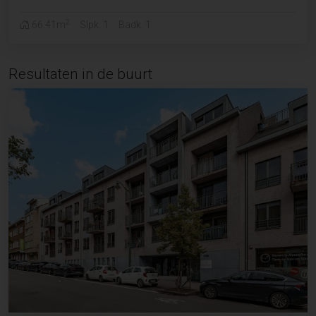
2
66.41m
Slpk. 1
Badk. 1
Resultaten in de buurt