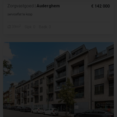
Zorgvastgoed
|
Auderghem
€ 142 000
serviceflat te koop
2
39m
Slpk. 0
Badk. 0