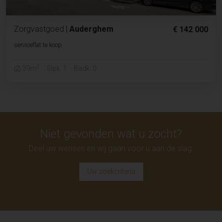
Zorgvastgoed
|
Auderghem
€ 142 000
serviceflat te koop
2
39m
Slpk. 1
Badk. 0
Niet gevonden wat u zocht?
Deel uw wensen en wij gaan voor u aan de slag.
Uw zoekcriteria