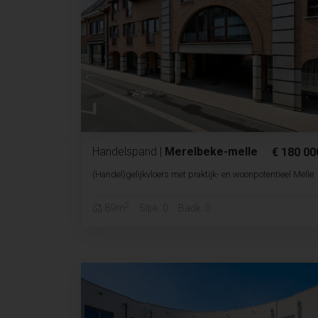
Handelspand
|
Merelbeke-melle
€ 180 00
(Handel)gelijkvloers met praktijk- en woonpotentieel Melle
2
89m
Slpk. 0
Badk. 0