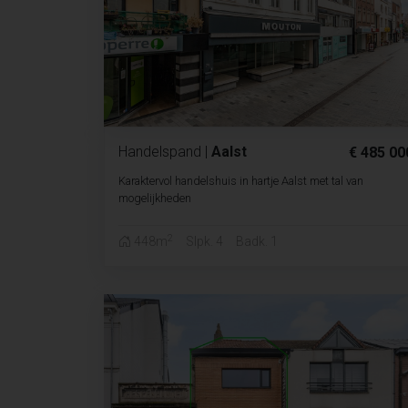
Handelspand
|
Aalst
€ 485 00
Karaktervol handelshuis in hartje Aalst met tal van
mogelijkheden
2
448m
Slpk. 4
Badk. 1