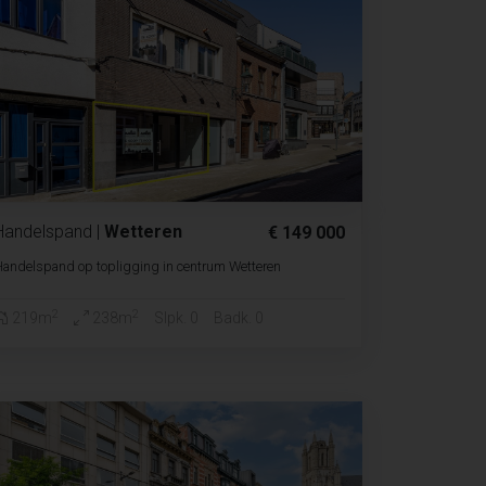
Handelspand
|
Wetteren
€ 149 000
andelspand op topligging in centrum Wetteren
2
2
219m
238m
Slpk. 0
Badk. 0