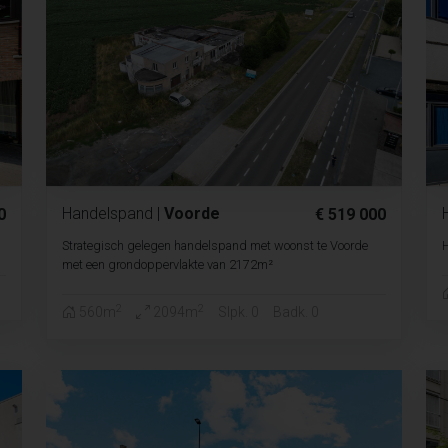
Handelspand
|
Voorde
0
€ 519 000
Strategisch gelegen handelspand met woonst te Voorde
H
met een grondoppervlakte van 2172m²
2
2
560m
2094m
Slpk. 0
Badk. 0