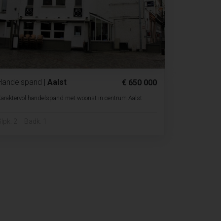
Handelspand
|
Aalst
€ 650 000
araktervol handelspand met woonst in centrum Aalst
lpk. 2
Badk. 1