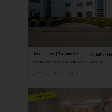
Handelspand
|
Zwijnaarde
Op aanvraa
Modern kantoorgebouw in industriepark Zwijnaarde
2
2358m
Slpk. 0
Badk. 0
ONDER OPTIE