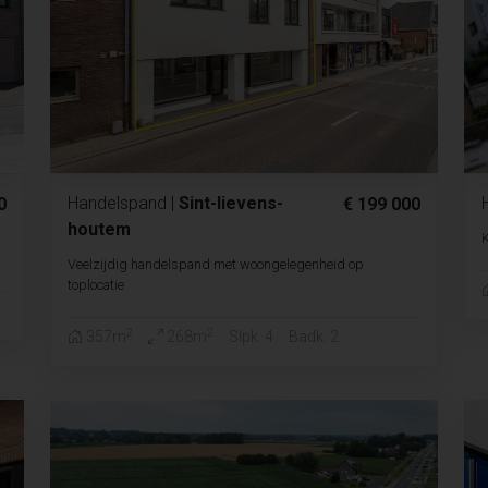
Handelspand
|
Sint-lievens-
0
€ 199 000
houtem
Veelzijdig handelspand met woongelegenheid op
toplocatie
2
2
357m
268m
Slpk. 4
Badk. 2