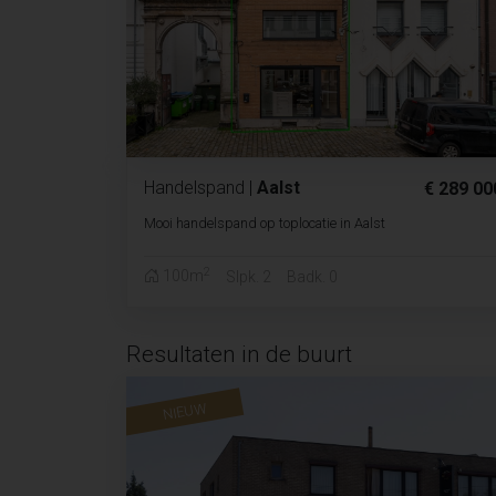
Handelspand
|
Aalst
€ 289 00
Mooi handelspand op toplocatie in Aalst
2
100m
Slpk. 2
Badk. 0
Resultaten in de buurt
NIEUW