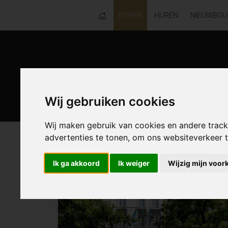
KOPEN
HUREN
NIEUWBO
Wij gebruiken cookies
Wij maken gebruik van cookies en andere trac
advertenties te tonen, om ons websiteverkeer
17 resultaten waarvan 7 in Aalst
Ik ga akkoord
Ik weiger
Wijzig mijn voor