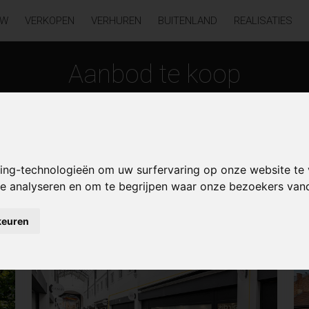
UW
VERKOPEN
VERHUREN
BUITENLAND
REALISATIES
Aanbod te koop
king-technologieën om uw surfervaring op onze website te
 te analyseren en om te begrijpen waar onze bezoekers va
keuren