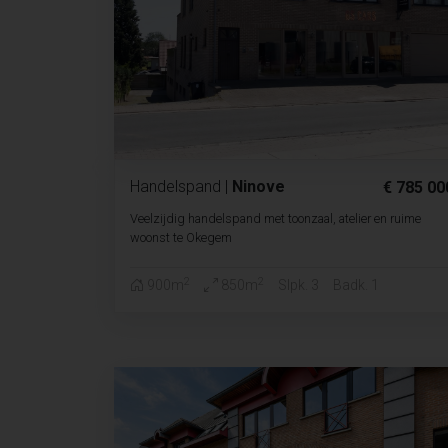
Handelspand
|
Ninove
€ 785 00
Veelzijdig handelspand met toonzaal, atelier en ruime
woonst te Okegem
2
2
900m
850m
Slpk. 3
Badk. 1