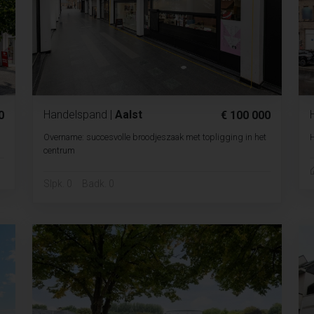
Handelspand
|
Aalst
0
€ 100 000
Overname: succesvolle broodjeszaak met topligging in het
H
centrum
Slpk. 0
Badk. 0