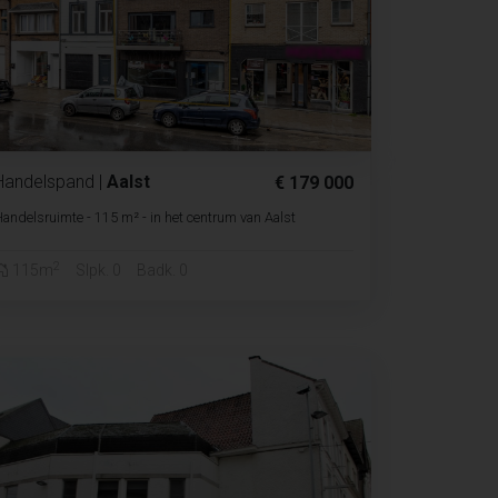
Handelspand
|
Aalst
€ 179 000
andelsruimte - 115 m² - in het centrum van Aalst
2
115m
Slpk. 0
Badk. 0