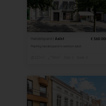
Handelspand
|
Aalst
€ 560 00
Prachtig handelspand in centrum Aalst
2
2
227m
90m
Slpk. 0
Badk. 0