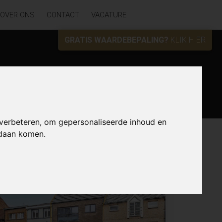
OVER ONS
CONTACT
VACATURE
GRATIS WAARDEBEPALING?
KLIK HIER
Zoek
 verbeteren, om gepersonaliseerde inhoud en
ndaan komen.
Lijst
Kaart
Sorteer