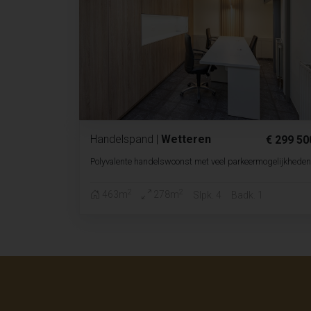
Handelspand
|
Wetteren
€ 299 50
Polyvalente handelswoonst met veel parkeermogelijkheden
2
2
463m
278m
Slpk. 4
Badk. 1