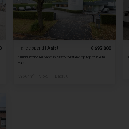
Handelspand
|
Aalst
0
€ 695 000
Multifunctioneel pand in casco toestand op toplocatie te
K
Aalst.
S
2
564m
Slpk. 1
Badk. 0