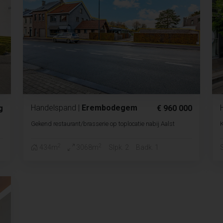
Handelspand
|
Erembodegem
g
€ 960 000
Gekend restaurant/brasserie op toplocatie nabij Aalst
K
2
2
S
434m
3068m
Slpk. 2
Badk. 1