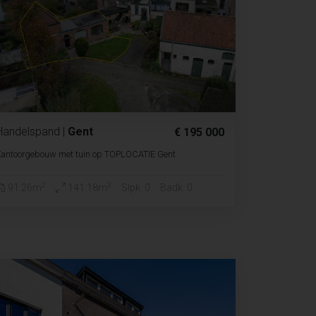
Handelspand
|
Gent
€ 195 000
Kantoorgebouw met tuin op TOPLOCATIE Gent
2
2
91.26m
141.18m
Slpk. 0
Badk. 0