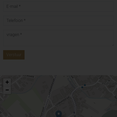
Verstuur
+
−