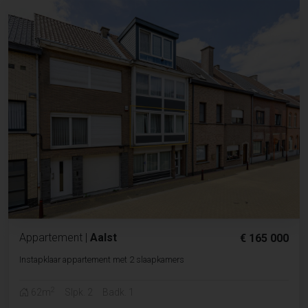
Appartement
|
Aalst
€ 165 000
Instapklaar appartement met 2 slaapkamers
2
62m
Slpk. 2
Badk. 1