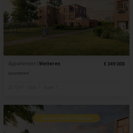
Appartement
|
Wetteren
€ 349 000
appartement
2
73m
Slpk. 1
Badk. 1