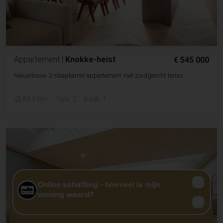
Appartement
|
Knokke-heist
€ 545 000
Nieuwbouw 2-slaapkamer appartement met zuidgericht terras
2
84.64m
Slpk. 2
Badk. 1
GRATIS WAARDEBEPALING?
KLIK HIER