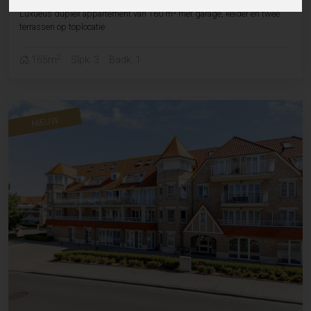
Luxueus duplex appartement van 160 m² met garage, kelder en twee
terrassen op toplocatie
2
165m
Slpk. 3
Badk. 1
NIEUW