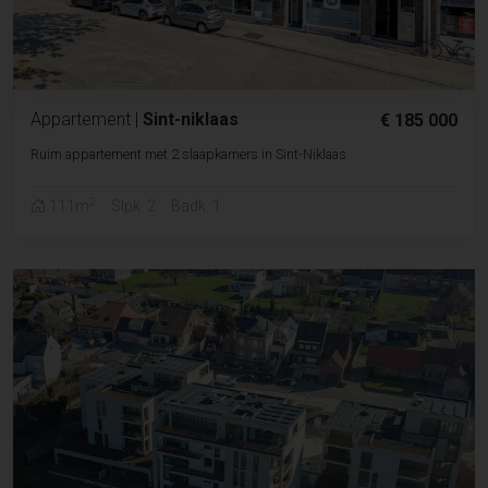
Appartement
|
Sint-niklaas
€ 185 000
Ruim appartement met 2 slaapkamers in Sint-Niklaas
2
111m
Slpk. 2
Badk. 1