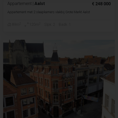
Appartement
|
Aalst
€ 248 000
Appartement met 2 slaapkamers vlakbij Grote Markt Aalst
2
2
89m
120m
Slpk. 2
Badk. 1