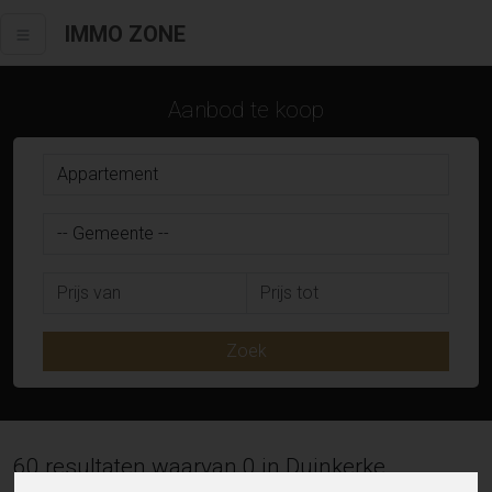
IMMO ZONE
Aanbod te koop
Zoek
60 resultaten waarvan 0 in Duinkerke