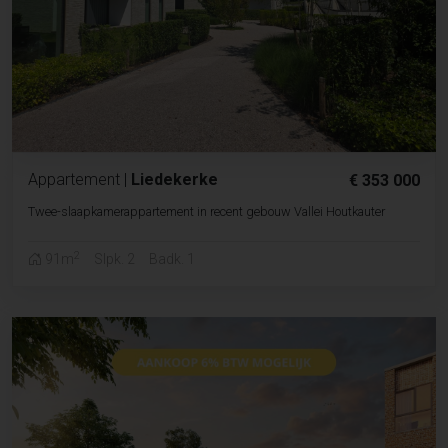
Appartement
|
Liedekerke
€ 353 000
Twee-slaapkamerappartement in recent gebouw Vallei Houtkauter
2
91m
Slpk. 2
Badk. 1