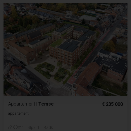
Appartement
|
Temse
€ 235 000
appartement
2
60m
Slpk. 1
Badk. 1