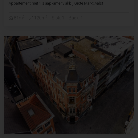
Appartement met 1 slaapkamer vlakbij Grote Markt Aalst
2
2
81m
120m
Slpk. 1
Badk. 1