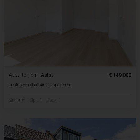
Appartement
|
Aalst
€ 149 000
Lichtrijk één slaapkamer appartement
2
55m
Slpk. 1
Badk. 1