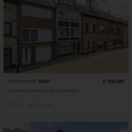
Appartement
|
Aalst
€ 150 000
Instapklaar appartement met 2 slaapkamers
2
55m
Slpk. 2
Badk. 1