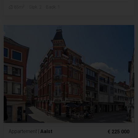
2
85m
Slpk. 2
Badk. 1
Appartement
|
Aalst
€ 225 000