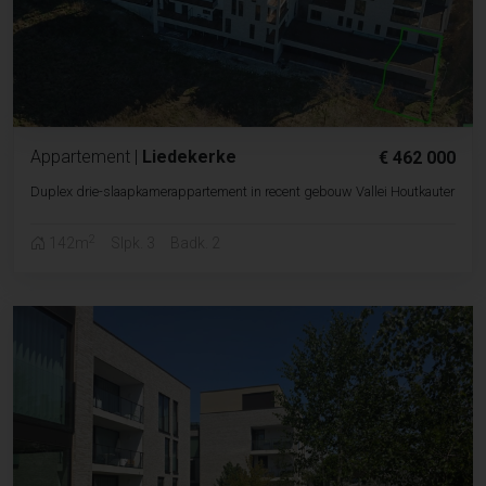
Appartement
|
Liedekerke
€ 462 000
Duplex drie-slaapkamerappartement in recent gebouw Vallei Houtkauter
2
142m
Slpk. 3
Badk. 2