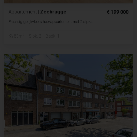
Appartement
|
Zeebrugge
€ 199 000
Prachtig gelijkvloers hoekappartement met 2 slpks
2
83m
Slpk. 2
Badk. 1