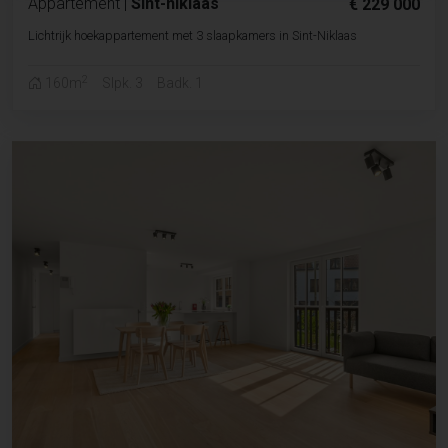
Appartement
|
Sint-niklaas
€ 229 000
Lichtrijk hoekappartement met 3 slaapkamers in Sint-Niklaas
2
160m
Slpk. 3
Badk. 1