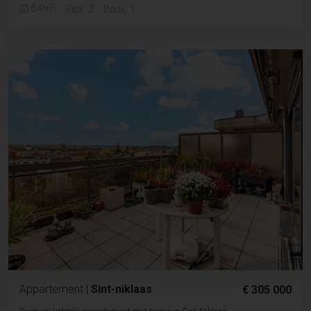
2
54m
Slpk. 2
Badk. 1
Appartement
|
Sint-niklaas
€ 305 000