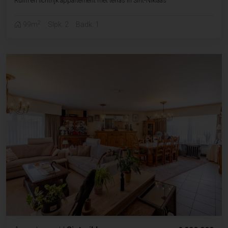
Ruim en lichtrijk appartement met terras in Sint-Niklaas
2
99m
Slpk. 2
Badk. 1