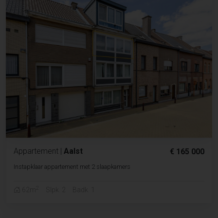
Appartement
|
Aalst
€ 165 000
Instapklaar appartement met 2 slaapkamers
2
62m
Slpk. 2
Badk. 1