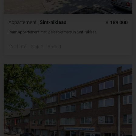
Appartement
|
Sint-niklaas
€ 189 000
Ruim appartement met 2 slaapkamers in Sint-Niklaas
2
111m
Slpk. 2
Badk. 1