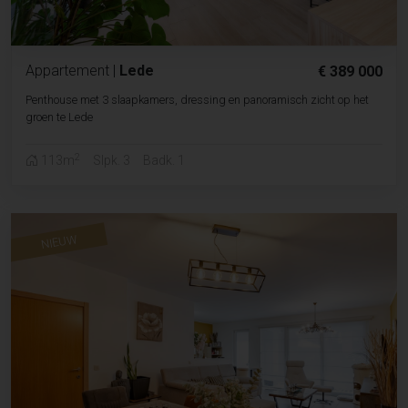
Appartement
|
Lede
€ 389 000
Penthouse met 3 slaapkamers, dressing en panoramisch zicht op het
groen te Lede
2
113m
Slpk. 3
Badk. 1
NIEUW