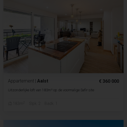
Appartement
|
Aalst
€ 360 000
Uitzonderlijke loft van 183m² op de voormalige Safir-site
2
183m
Slpk. 2
Badk. 1