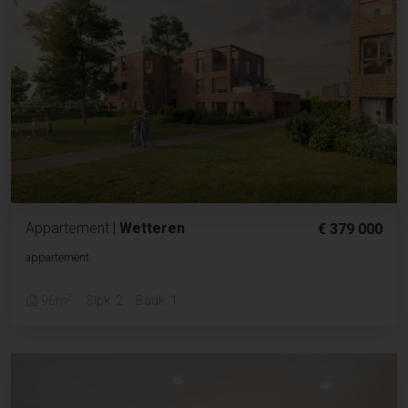
Appartement
|
Wetteren
€ 379 000
appartement
2
96m
Slpk. 2
Badk. 1