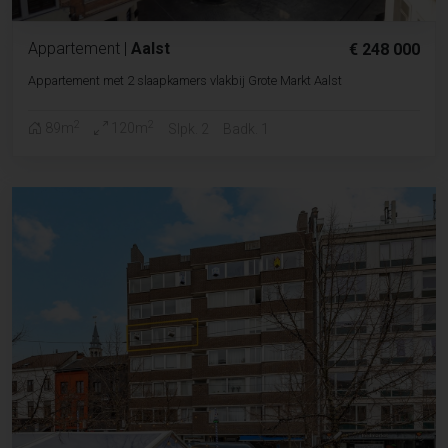
Appartement
|
Aalst
€ 248 000
Appartement met 2 slaapkamers vlakbij Grote Markt Aalst
2
2
89m
120m
Slpk. 2
Badk. 1