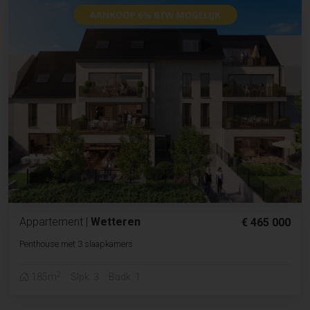
Appartement
|
Wetteren
€ 465 000
Penthouse met 3 slaapkamers
2
185m
Slpk. 3
Badk. 1