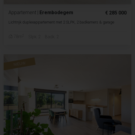
Appartement
|
Erembodegem
€ 285 000
Lichtrijk duplexappartement met 2 SLPK, 2 badkamers & garage
2
78m
Slpk. 2
Badk. 2
NIEUW