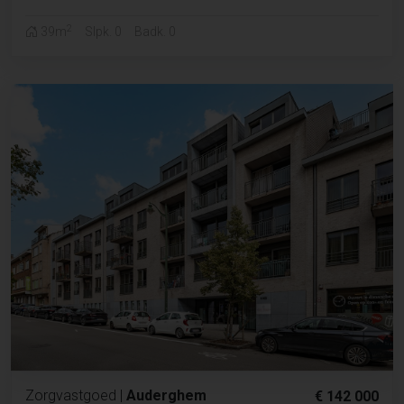
2
39m
Slpk. 0
Badk. 0
Zorgvastgoed
|
Auderghem
€ 142 000