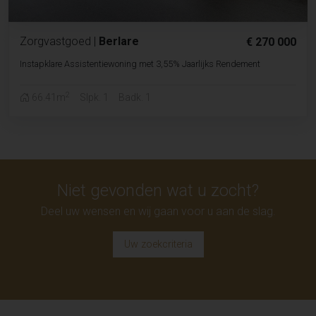
Zorgvastgoed
|
Berlare
€ 270 000
Instapklare Assistentiewoning met 3,55% Jaarlijks Rendement
2
66.41m
Slpk. 1
Badk. 1
Niet gevonden wat u zocht?
Deel uw wensen en wij gaan voor u aan de slag.
Uw zoekcriteria