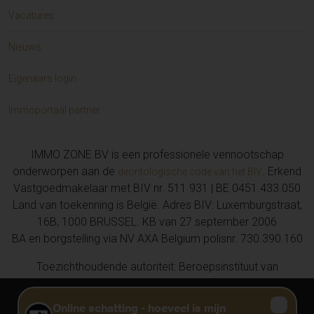
Handelspand te koop in Gent (2)
Vacatures
Appartement te koop in CUCQ (2)
Handelspand te koop in Merelbeke-Melle (1)
Nieuws
Appartement te koop in DESTELBERGEN (1)
Huis te koop in HELDERGEM (1)
Eigenaars login
Huis te koop in Gent (1)
Appartement te koop in DUINKERKE (1)
Immoportaal partner
Huis te koop in BERLARE (1)
Huis te koop in SMETLEDE (1)
IMMO ZONE BV is een professionele vennootschap
Appartement te koop in GANSHOREN (1)
onderworpen aan de
. Erkend
deontologische code van het BIV
Huis te koop in ROJALES ALICANTE (1)
Vastgoedmakelaar met BIV nr. 511 931 | BE 0451.433.050
Huis te koop in HERDERSEM (1)
Land van toekenning is België. Adres BIV: Luxemburgstraat,
Garage/parking te koop in BLANKENBERGE (1)
16B, 1000 BRUSSEL. KB van 27 september 2006
Huis te koop in HEUSDEN (1)
BA en borgstelling via NV AXA Belgium polisnr. 730.390.160
Appartement te koop in AL MINA AL SIYAHI (1)
Grond te koop in AALST (1)
Toezichthoudende autoriteit: Beroepsinstituut van
Huis te koop in Melle (1)
Vastgoedmakelaars, Luxemburgstraat 16 B te 1000 Brussel,
Huis te koop in Dendermonde (1)
02 505 38 50, info@biv.be
Privacy
Disclaimer
Cookie voorkeuren
Appartement te koop in KNOKKE-HEIST (1)