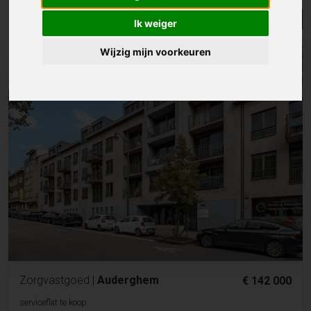
Lijst
Kaart
Sorteer
Ik weiger
Wijzig mijn voorkeuren
Zorgvastgoed
|
Auderghem
€ 142 000
serviceflat te koop