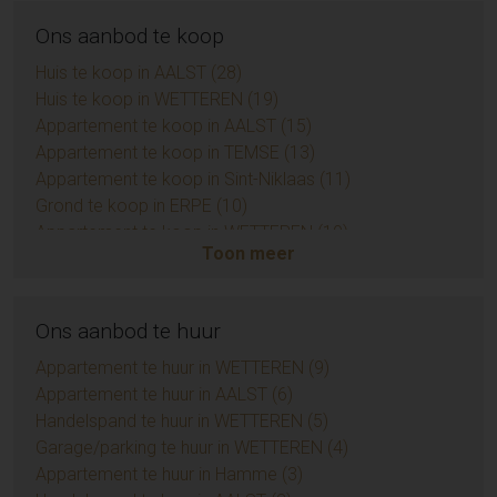
Ons aanbod te koop
Huis te koop in AALST (28)
Huis te koop in WETTEREN (19)
Appartement te koop in AALST (15)
Appartement te koop in TEMSE (13)
Appartement te koop in Sint-Niklaas (11)
Grond te koop in ERPE (10)
Appartement te koop in WETTEREN (10)
Toon meer
Appartement te koop in ZUIDKOTE (9)
Eengezinswoning te koop in BRAINE-LE-COMTE (9)
Handelspand te koop in AALST (7)
Ons aanbod te huur
Opbrengsteigendom te koop in AALST (6)
Huis te koop in Sint-Niklaas (6)
Appartement te huur in WETTEREN (9)
Appartement te koop in AMBLETEUSE (4)
Appartement te huur in AALST (6)
Grond te koop in BIEVRE (4)
Handelspand te huur in WETTEREN (5)
Appartement te koop in LEDE (3)
Garage/parking te huur in WETTEREN (4)
Huis te koop in Temse (3)
Appartement te huur in Hamme (3)