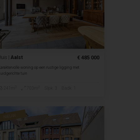
Huis
|
Aalst
€ 485 000
araktervolle woning op een rustige ligging met
uidgerichte tuin
2
2
241m
703m
Slpk. 3
Badk. 1
NIEUW