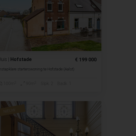
Huis
|
Hofstade
€ 199 000
nstapklare starterswoning te Hofstade (Aalst)
2
2
100m
90m
Slpk. 2
Badk. 1
NIEUW