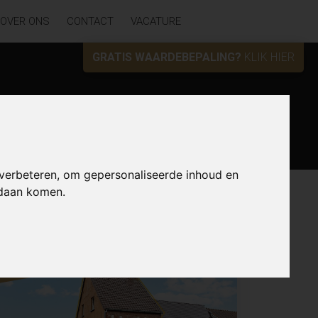
OVER ONS
CONTACT
VACATURE
GRATIS WAARDEBEPALING?
KLIK HIER
Zoek
 verbeteren, om gepersonaliseerde inhoud en
ndaan komen.
Lijst
Kaart
Sorteer
NIEUW