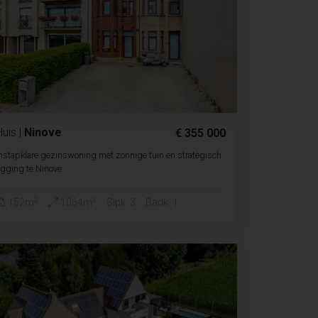
Huis
|
Ninove
€ 355 000
nstapklare gezinswoning met zonnige tuin en strategisch
igging te Ninove
2
2
152m
1064m
Slpk. 3
Badk. 1