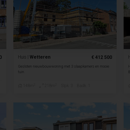
Huis
|
Wetteren
0
€ 412 500
Gesloten nieuwbouwwoning met 3 slaapkamers en mooie
tuin.
B
2
2
148m
218m
Slpk. 3
Badk. 1