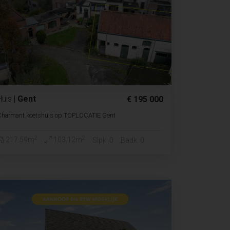
Huis
|
Gent
€ 195 000
Charmant koetshuis op TOPLOCATIE Gent
2
2
217.59m
103.12m
Slpk. 0
Badk. 0