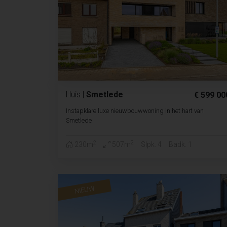
Huis
|
Smetlede
€ 599 00
Instapklare luxe nieuwbouwwoning in het hart van
Smetlede
2
2
230m
507m
Slpk. 4
Badk. 1
NIEUW