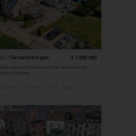
Huis
|
Geraardsbergen
€ 1 095 000
Unieke eigendom met woning en 4★ vakantiewoning –
Vlaamse Ardennen
2
2
429m
2484m
Slpk. 7
Badk. 4