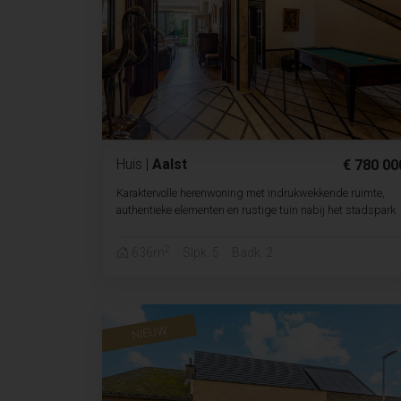
Huis
|
Aalst
€ 780 00
Karaktervolle herenwoning met indrukwekkende ruimte,
authentieke elementen en rustige tuin nabij het stadspark
2
636m
Slpk. 5
Badk. 2
NIEUW