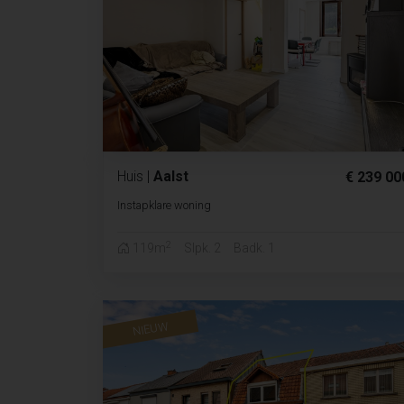
Huis
|
Aalst
€ 239 00
Instapklare woning
2
119m
Slpk. 2
Badk. 1
NIEUW