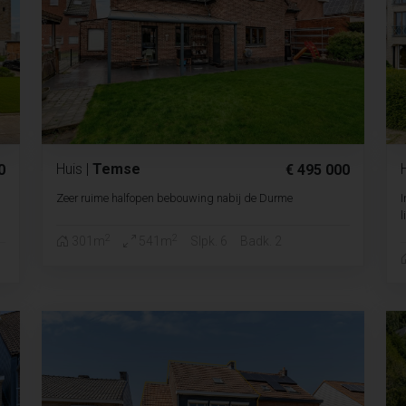
Huis
|
Temse
0
€ 495 000
Zeer ruime halfopen bebouwing nabij de Durme
I
l
2
2
301m
541m
Slpk. 6
Badk. 2