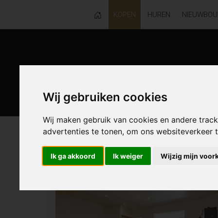
KOPEN
HUREN
NIEUWBO
Wij gebruiken cookies
Wij maken gebruik van cookies en andere trac
advertenties te tonen, om ons websiteverkeer
120 resultaten waarvan 0 in Los-al
Ik ga akkoord
Ik weiger
Wijzig mijn voor
Resultaten in de buurt
NIEUW