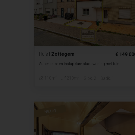
Huis
|
Zottegem
€ 149 00
Super leuke en instapklare stadswoning met tuin
2
2
110m
210m
Slpk. 2
Badk. 1
NIEUW