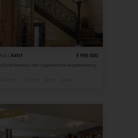
Huis
|
Aalst
€ 995 000
xclusief herenhuis met mogelijkheid tot kangoeroewoning
2
2
992m
590m
Slpk. 5
Badk. 4
NIEUW