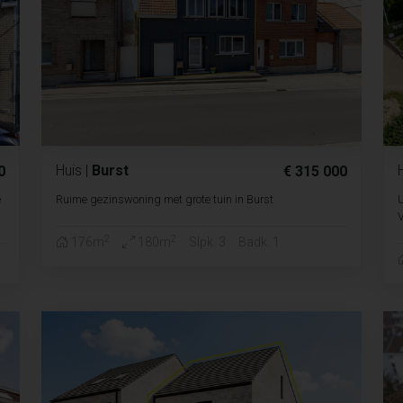
Huis
|
Burst
0
€ 315 000
e
Ruime gezinswoning met grote tuin in Burst
2
2
176m
180m
Slpk. 3
Badk. 1