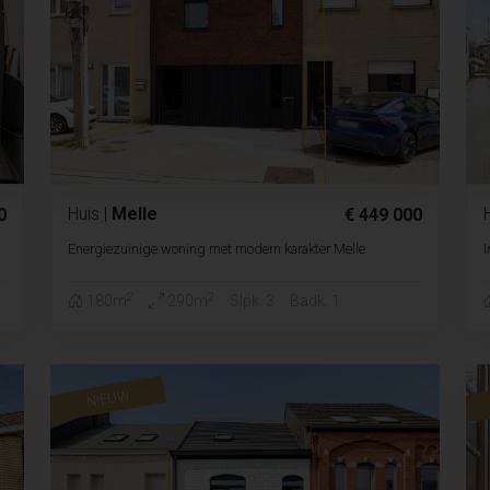
Huis
|
Melle
0
€ 449 000
Energiezuinige woning met modern karakter Melle
I
2
2
180m
290m
Slpk. 3
Badk. 1
NIEUW