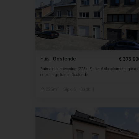
Huis
|
Oostende
€ 375 00
Ruime gezinswoning (225 m²) met 6 slaapkamers, garag
en zonnige tuin in Oostende
2
225m
Slpk. 6
Badk. 1