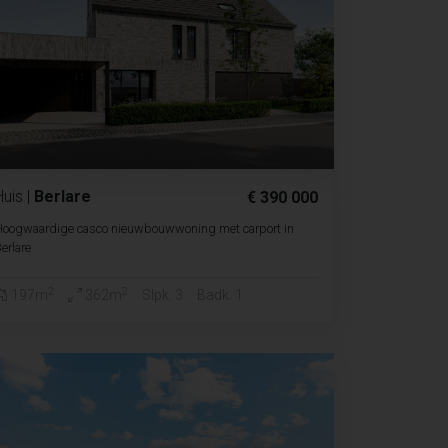
Huis
|
Berlare
€ 390 000
Hoogwaardige casco nieuwbouwwoning met carport in
erlare
2
2
197m
362m
Slpk. 3
Badk. 1