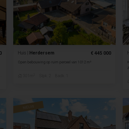
Huis
|
Herdersem
0
€ 445 000
Open bebouwing op ruim perceel van 1012 m²
K
z
2
301m
Slpk. 2
Badk. 1
NIEUW