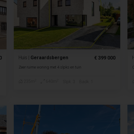
Huis
|
Geraardsbergen
0
€ 399 000
Zeer ruime woning met 4 slpks en tuin
2
2
235m
640m
Slpk. 3
Badk. 1