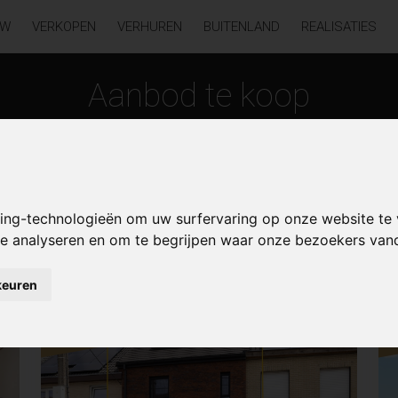
UW
VERKOPEN
VERHUREN
BUITENLAND
REALISATIES
Aanbod te koop
king-technologieën om uw surfervaring op onze website te
 te analyseren en om te begrijpen waar onze bezoekers va
cazares-murcia
keuren
NIEUW