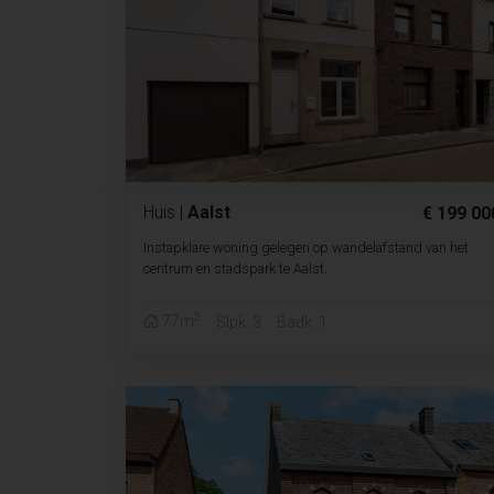
Huis
|
Aalst
€ 199 00
Instapklare woning gelegen op wandelafstand van het
centrum en stadspark te Aalst.
2
77m
Slpk. 3
Badk. 1