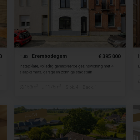
Huis
|
Erembodegem
0
€ 395 000
Instapklare, volledig gerenoveerde gezinswoning met 4
E
slaapkamers, garage en zonnige stadstuin
2
2
153m
176m
Slpk. 4
Badk. 1
NIEUW