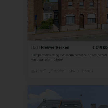
Huis
|
Nieuwerkerken
€ 249 00
Halfopen bebouwing met enorm potentieel op een perceel
van maar liefst 1.050 m²
2
2
127m
1050m
Slpk. 3
Badk. 1