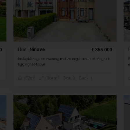
Huis
|
Ninove
0
€ 355 000
Instapklare gezinswoning met zonnige tuin en strategisch
ligging te Ninove
e
2
2
152m
1064m
Slpk. 3
Badk. 1