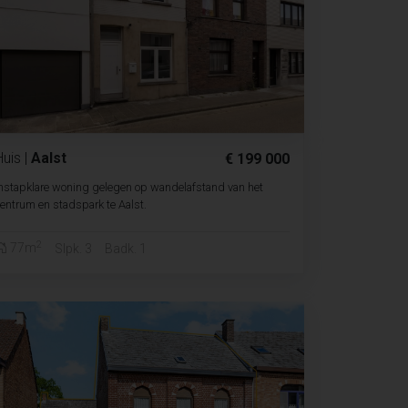
Huis
|
Aalst
€ 199 000
nstapklare woning gelegen op wandelafstand van het
entrum en stadspark te Aalst.
2
77m
Slpk. 3
Badk. 1