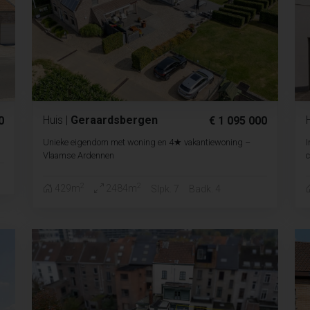
Huis
|
Geraardsbergen
0
€ 1 095 000
Unieke eigendom met woning en 4★ vakantiewoning –
I
Vlaamse Ardennen
c
2
2
429m
2484m
Slpk. 7
Badk. 4