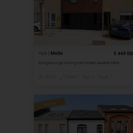
Huis
|
Melle
€ 449 00
Energiezuinige woning met modern karakter Melle
2
2
180m
290m
Slpk. 3
Badk. 1
NIEUW