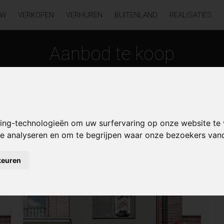
UW
VERKOPEN
VERHUREN
BUITENLAND
REALISATIES
Aanbod te koop
king-technologieën om uw surfervaring op onze website te
 te analyseren en om te begrijpen waar onze bezoekers va
cht
keuren