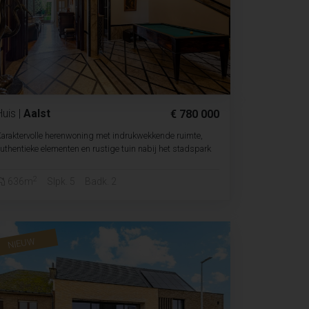
Huis
|
Aalst
€ 780 000
araktervolle herenwoning met indrukwekkende ruimte,
uthentieke elementen en rustige tuin nabij het stadspark
2
636m
Slpk. 5
Badk. 2
NIEUW