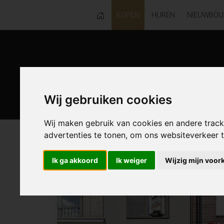
KOPEN
HUREN
NIEUWBO
Wij gebruiken cookies
Wij maken gebruik van cookies en andere trac
advertenties te tonen, om ons websiteverkeer
120 resultaten waarvan 2 in Kieldre
Ik ga akkoord
Ik weiger
Wijzig mijn voor