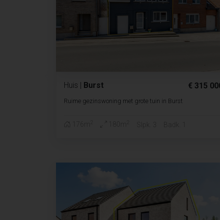
Huis
|
Burst
€ 315 00
Ruime gezinswoning met grote tuin in Burst
2
2
176m
180m
Slpk. 3
Badk. 1