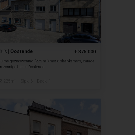
Huis
|
Oostende
€ 375 000
Ruime gezinswoning (225 m²) met 6 slaapkamers, garage
n zonnige tuin in Oostende
2
225m
Slpk. 6
Badk. 1