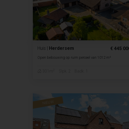
Huis
|
Herdersem
€ 445 00
Open bebouwing op ruim perceel van 1012 m²
2
301m
Slpk. 2
Badk. 1
NIEUW