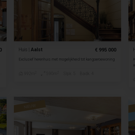
Huis
|
Aalst
0
€ 995 000
Exclusief herenhuis met mogelijkheid tot kangoeroewoning
K
a
2
2
992m
590m
Slpk. 5
Badk. 4
NIEUW