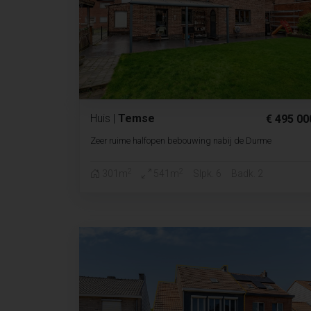
Huis
|
Temse
€ 495 00
Zeer ruime halfopen bebouwing nabij de Durme
2
2
301m
541m
Slpk. 6
Badk. 2