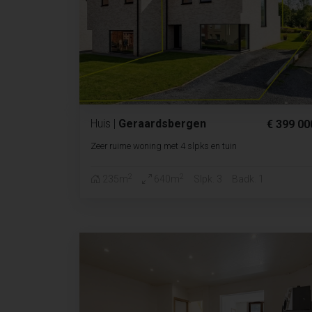
Huis
|
Geraardsbergen
€ 399 00
Zeer ruime woning met 4 slpks en tuin
2
2
235m
640m
Slpk. 3
Badk. 1