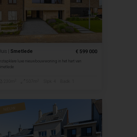
Huis
|
Smetlede
€ 599 000
nstapklare luxe nieuwbouwwoning in het hart van
Smetlede
2
2
230m
507m
Slpk. 4
Badk. 1
NIEUW