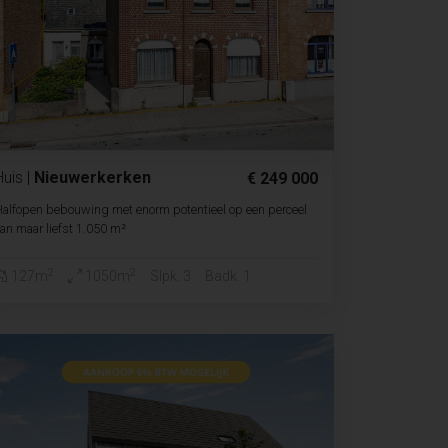
Huis
|
Nieuwerkerken
€ 249 000
alfopen bebouwing met enorm potentieel op een perceel
an maar liefst 1.050 m²
2
2
127m
1050m
Slpk. 3
Badk. 1