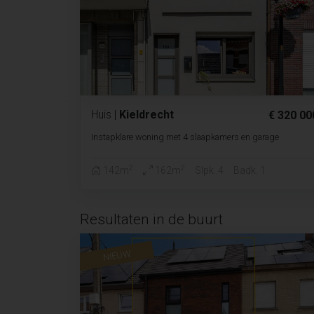
Huis
|
Kieldrecht
€ 320 00
Instapklare woning met 4 slaapkamers en garage
2
2
142m
162m
Slpk. 4
Badk. 1
Resultaten in de buurt
NIEUW