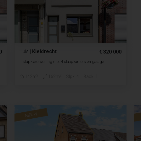
Huis
|
Kieldrecht
0
€ 320 000
Instapklare woning met 4 slaapkamers en garage
2
2
142m
162m
Slpk. 4
Badk. 1
NIEUW