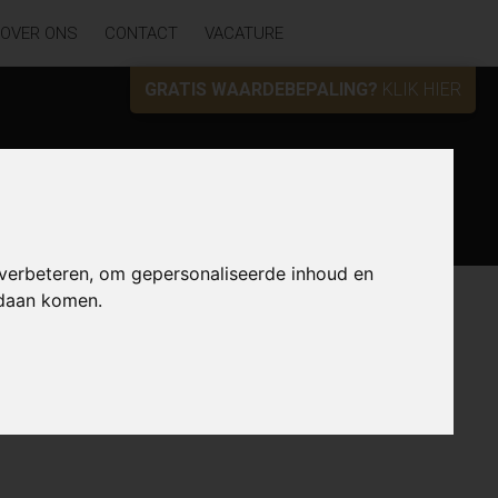
OVER ONS
CONTACT
VACATURE
GRATIS WAARDEBEPALING?
KLIK HIER
Zoek
 verbeteren, om gepersonaliseerde inhoud en
ndaan komen.
Lijst
Kaart
Sorteer