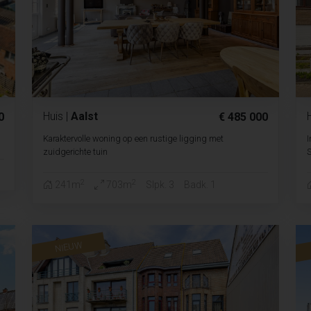
Huis
|
Aalst
0
€ 485 000
Karaktervolle woning op een rustige ligging met
I
zuidgerichte tuin
2
2
241m
703m
Slpk. 3
Badk. 1
NIEUW