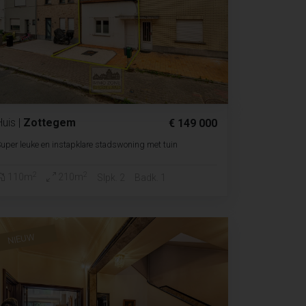
Huis
|
Zottegem
€ 149 000
uper leuke en instapklare stadswoning met tuin
2
2
110m
210m
Slpk. 2
Badk. 1
NIEUW