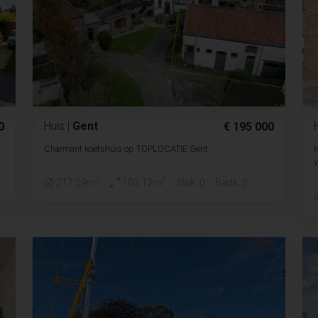
Huis
|
Gent
0
€ 195 000
Charmant koetshuis op TOPLOCATIE Gent
H
v
2
2
217.59m
103.12m
Slpk. 0
Badk. 0