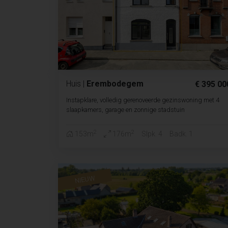
Huis
|
Erembodegem
€ 395 00
Instapklare, volledig gerenoveerde gezinswoning met 4
slaapkamers, garage en zonnige stadstuin
2
2
153m
176m
Slpk. 4
Badk. 1
NIEUW