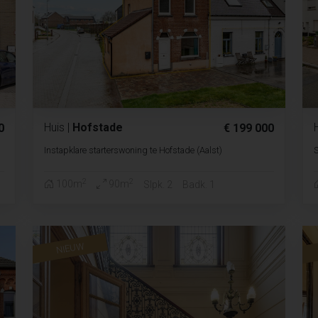
Huis
|
Hofstade
0
€ 199 000
Instapklare starterswoning te Hofstade (Aalst)
S
2
2
100m
90m
Slpk. 2
Badk. 1
NIEUW