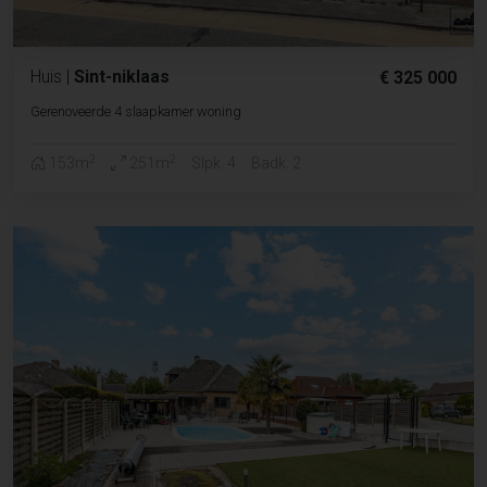
Huis
|
Sint-niklaas
€ 325 000
Gerenoveerde 4 slaapkamer woning
2
2
153m
251m
Slpk. 4
Badk. 2