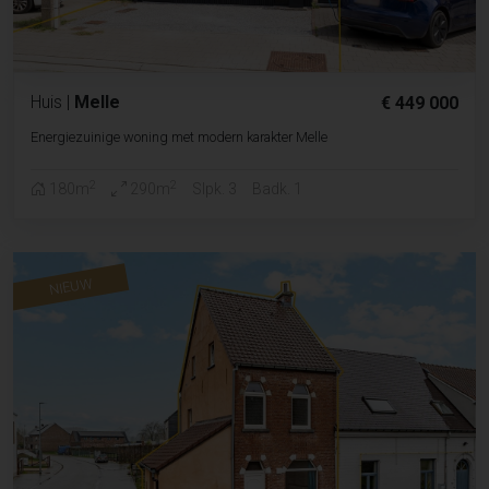
Huis
|
Melle
€ 449 000
Energiezuinige woning met modern karakter Melle
2
2
180m
290m
Slpk. 3
Badk. 1
NIEUW