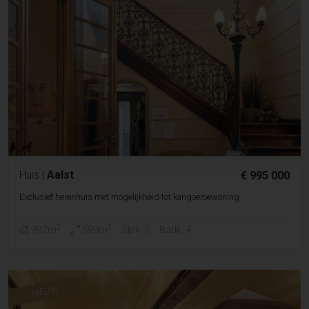
Huis
|
Aalst
€ 995 000
Exclusief herenhuis met mogelijkheid tot kangoeroewoning
2
2
992m
590m
Slpk. 5
Badk. 4
NIEUW