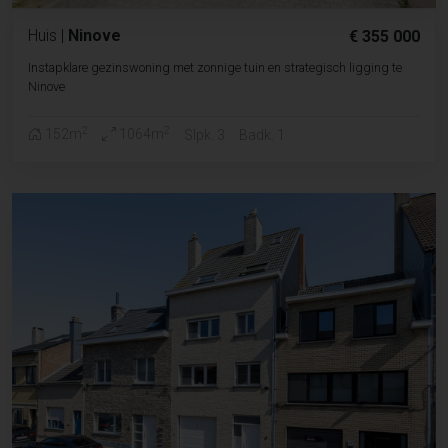
Huis
|
Ninove
€ 355 000
Instapklare gezinswoning met zonnige tuin en strategisch ligging te
Ninove
2
2
152m
1064m
Slpk. 3
Badk. 1