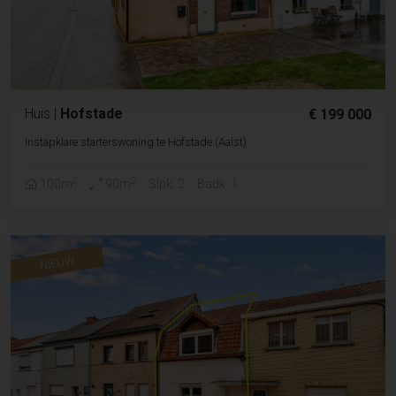
Huis
|
Hofstade
€ 199 000
Instapklare starterswoning te Hofstade (Aalst)
2
2
100m
90m
Slpk. 2
Badk. 1
NIEUW