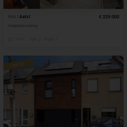
Huis
|
Aalst
€ 239 000
Instapklare woning
2
119m
Slpk. 2
Badk. 1
NIEUW