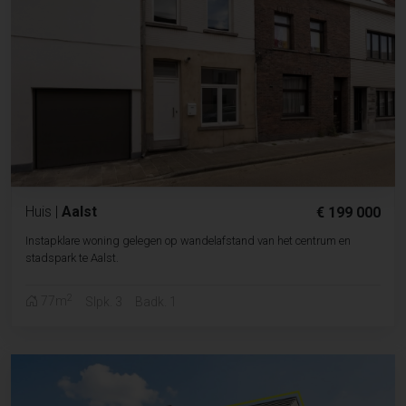
Huis
|
Aalst
€ 199 000
Instapklare woning gelegen op wandelafstand van het centrum en
stadspark te Aalst.
2
77m
Slpk. 3
Badk. 1