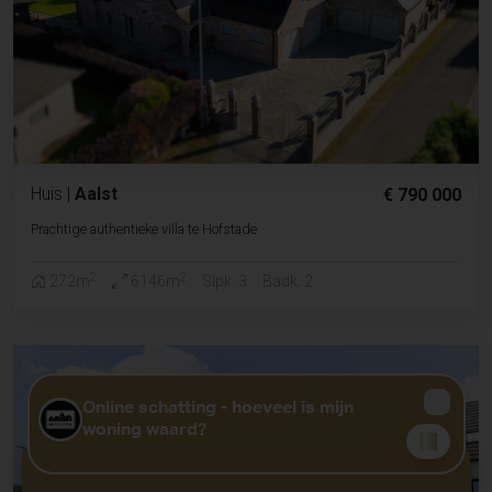
Huis
|
Aalst
€ 790 000
Prachtige authentieke villa te Hofstade
2
2
272m
6146m
Slpk. 3
Badk. 2
GRATIS WAARDEBEPALING?
KLIK HIER