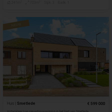
2
2
241m
703m
Slpk. 3
Badk. 1
NIEUW
Huis
|
Smetlede
€ 599 000
Instapklare luxe nieuwbouwwoning in het hart van Smetlede