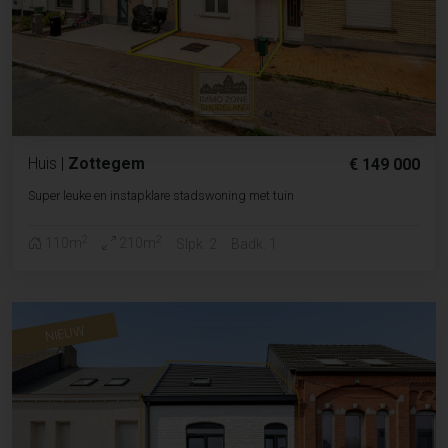
Huis
|
Zottegem
€ 149 000
Super leuke en instapklare stadswoning met tuin
2
2
110m
210m
Slpk. 2
Badk. 1
NIEUW