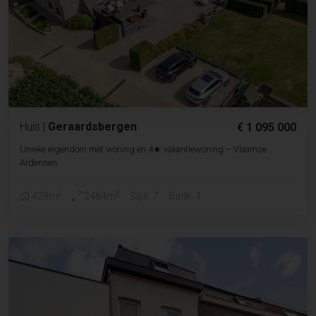
Huis
|
Geraardsbergen
€ 1 095 000
Unieke eigendom met woning en 4★ vakantiewoning – Vlaamse
Ardennen
2
2
429m
2484m
Slpk. 7
Badk. 4