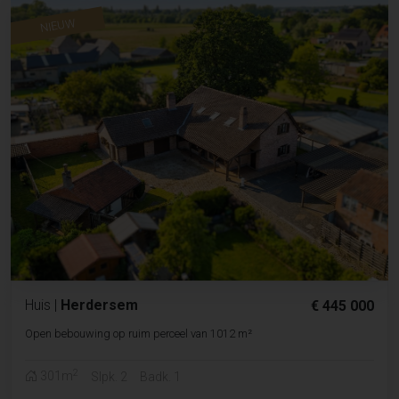
NIEUW
Huis
|
Herdersem
€ 445 000
Open bebouwing op ruim perceel van 1012 m²
2
301m
Slpk. 2
Badk. 1