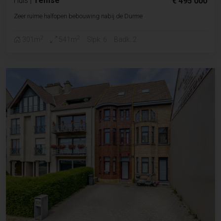
Huis
|
Temse
€ 495 000
Zeer ruime halfopen bebouwing nabij de Durme
2
2
301m
541m
Slpk. 6
Badk. 2