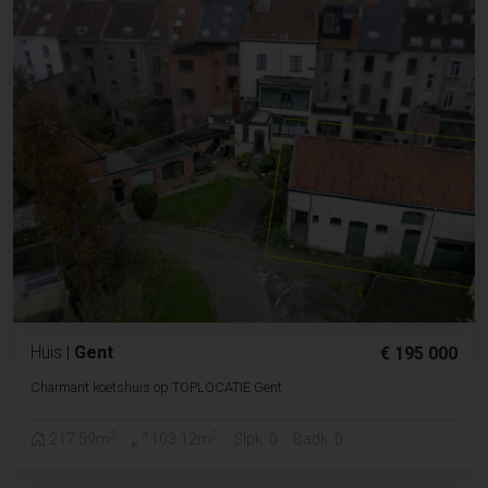
Huis
|
Gent
€ 195 000
Charmant koetshuis op TOPLOCATIE Gent
2
2
217.59m
103.12m
Slpk. 0
Badk. 0