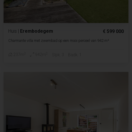
Huis
|
Erembodegem
€ 599 000
Charmante villa met zwembad op een mooi perceel van 942 m²
2
2
237m
942m
Slpk. 3
Badk. 1