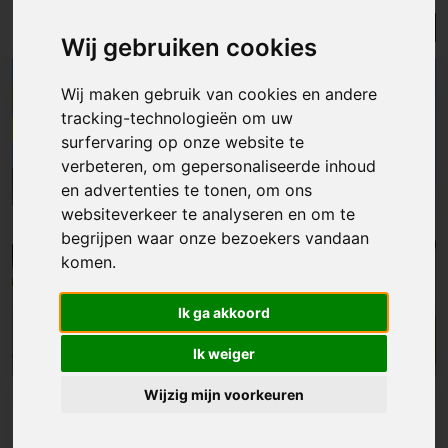
Lijst
Kaart
Sorteer
Wij gebruiken cookies
NIEUW
Wij maken gebruik van cookies en andere
ONDER OPTIE
tracking-technologieën om uw
surfervaring op onze website te
verbeteren, om gepersonaliseerde inhoud
en advertenties te tonen, om ons
websiteverkeer te analyseren en om te
begrijpen waar onze bezoekers vandaan
komen.
Ik ga akkoord
Ik weiger
Wijzig mijn voorkeuren
Huis
|
Zwalm
€ 599 000
Luxueuze open bebouwing met 3 slpks en tuin