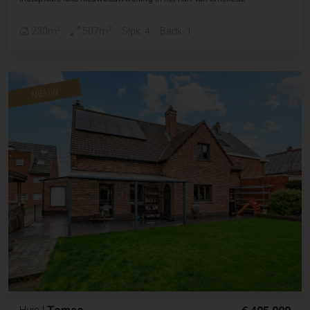
2
2
230m
507m
Slpk. 4
Badk. 1
NIEUW