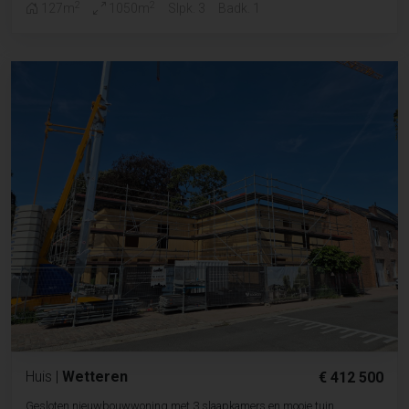
2
2
127m
1050m
Slpk. 3
Badk. 1
Huis
|
Wetteren
€ 412 500
Gesloten nieuwbouwwoning met 3 slaapkamers en mooie tuin.