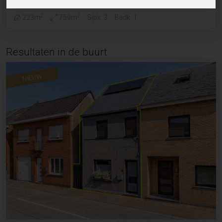
2
2
223m
759m
Slpk. 3
Badk. 1
Resultaten in de buurt
NIEUW