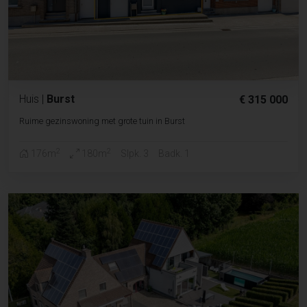
Huis
|
Burst
€ 315 000
Ruime gezinswoning met grote tuin in Burst
2
2
176m
180m
Slpk. 3
Badk. 1