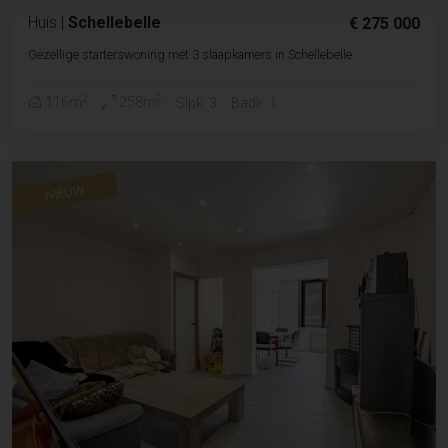
Huis
|
Schellebelle
€ 275 000
Gezellige starterswoning met 3 slaapkamers in Schellebelle
2
2
116m
258m
Slpk. 3
Badk. 1
NIEUW