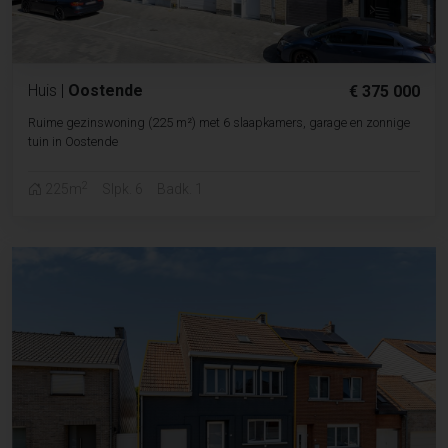
Huis
|
Oostende
€ 375 000
Ruime gezinswoning (225 m²) met 6 slaapkamers, garage en zonnige
tuin in Oostende
2
225m
Slpk. 6
Badk. 1