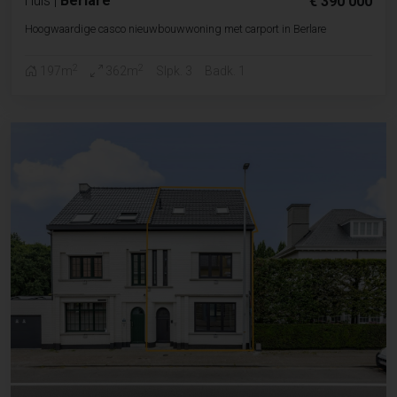
Huis
|
Berlare
€ 390 000
Hoogwaardige casco nieuwbouwwoning met carport in Berlare
2
2
197m
362m
Slpk. 3
Badk. 1