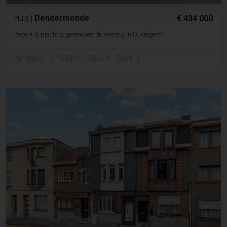
Huis
|
Dendermonde
€ 434 000
Recent & prachtig gerenoveerde woning in Oudegem!
2
2
168m
630m
Slpk. 4
Badk. 1