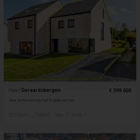
Huis
|
Geraardsbergen
€ 399 000
Zeer ruime woning met 4 slpks en tuin
2
2
235m
640m
Slpk. 3
Badk. 1