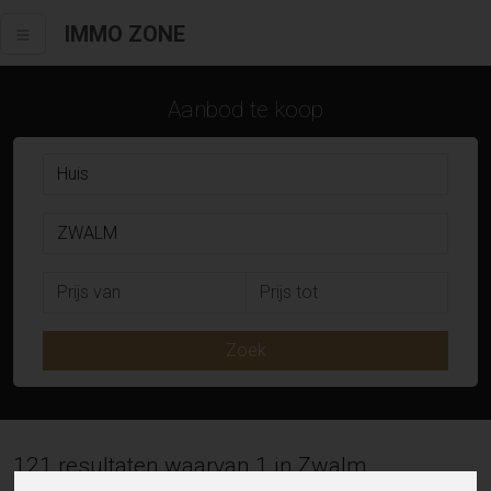
IMMO ZONE
Aanbod te koop
Zoek
121 resultaten waarvan 1 in Zwalm