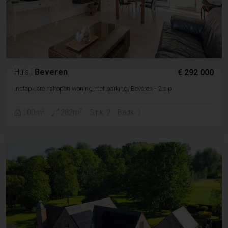
Huis
|
Beveren
€ 292 000
Instapklare halfopen woning met parking, Beveren - 2 slp
2
2
100m
282m
Slpk. 2
Badk. 1