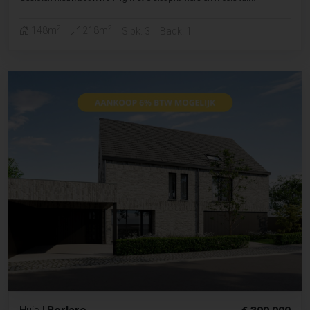
2
2
148m
218m
Slpk. 3
Badk. 1