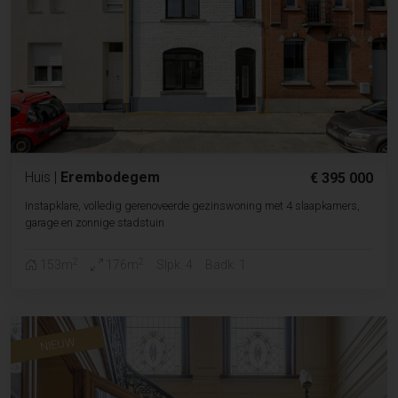
Huis
|
Erembodegem
€ 395 000
Instapklare, volledig gerenoveerde gezinswoning met 4 slaapkamers,
garage en zonnige stadstuin
2
2
153m
176m
Slpk. 4
Badk. 1
NIEUW