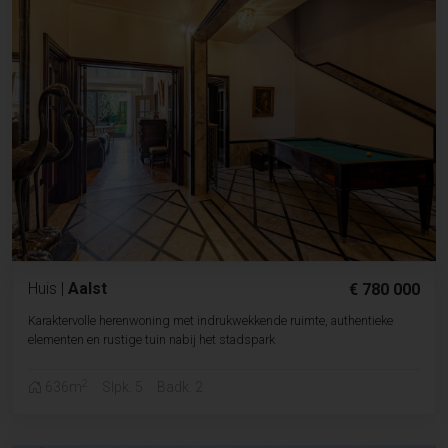
Huis
|
Aalst
€ 780 000
Karaktervolle herenwoning met indrukwekkende ruimte, authentieke
elementen en rustige tuin nabij het stadspark
2
636m
Slpk. 5
Badk. 2