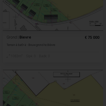
Grond
|
Bievre
€ 75 000
Terrain à batîr à - Bouwgrond te Bièvre
2
1083m
Slpk. 0
Badk. 0