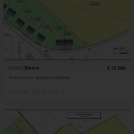
Grond
|
Bievre
€ 73 000
Terrain à batîr à - Bouwgrond te Bièvre
2
1017m
Slpk. 0
Badk. 0