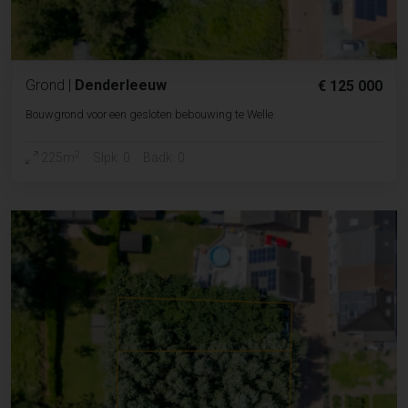
Grond
|
Denderleeuw
€ 125 000
Bouwgrond voor een gesloten bebouwing te Welle
2
225m
Slpk. 0
Badk. 0