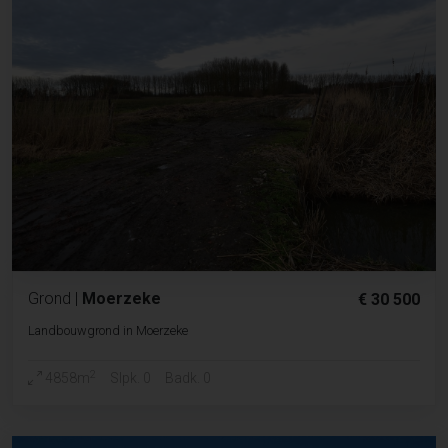
Grond
|
Moerzeke
€ 30 500
Landbouwgrond in Moerzeke
2
4858m
Slpk. 0
Badk. 0