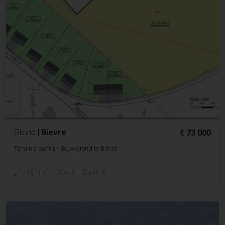
Grond
|
Bievre
€ 73 000
Terrain à batîr à - Bouwgrond te Bièvre
2
1001m
Slpk. 0
Badk. 0