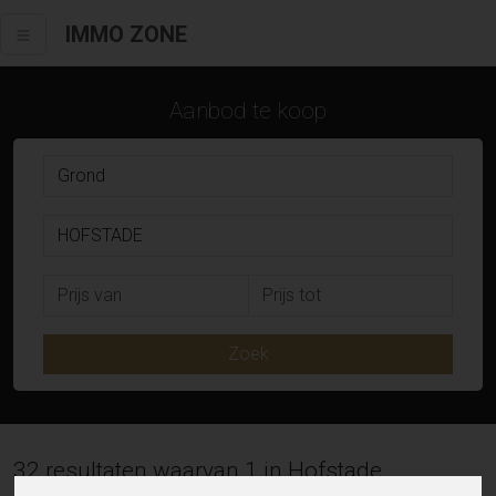
IMMO ZONE
Aanbod te koop
Zoek
32 resultaten waarvan 1 in Hofstade