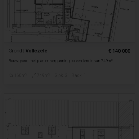
Grond
|
Vollezele
€ 140 000
Bouwgrond met plan en vergunning op een terrein van 749m²
2
2
160m
749m
Slpk. 3
Badk. 1