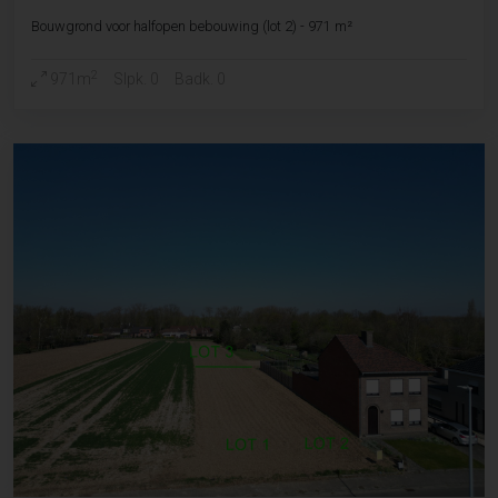
Bouwgrond voor halfopen bebouwing (lot 2) - 971 m²
2
971m
Slpk. 0
Badk. 0