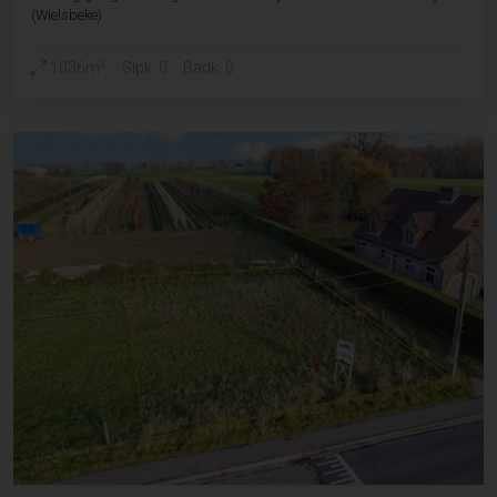
(Wielsbeke)
2
1036m
Slpk. 0
Badk. 0