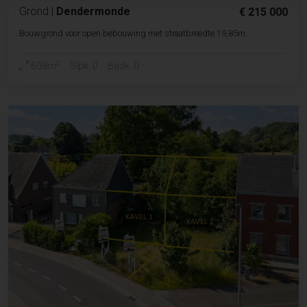
Grond
|
Dendermonde
€ 215 000
Bouwgrond voor open bebouwing met straatbreedte 19,85m
2
608m
Slpk. 0
Badk. 0