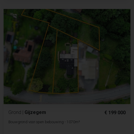
Grond
|
Gijzegem
€ 199 000
Bouwgrond voor open bebouwing - 1070m²