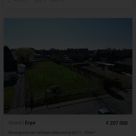
4745m
Slpk. 0
Badk. 0
Grond
|
Erpe
€ 207 000
Bouwgrond voor halfopen bebouwing (lot 1) - 935m²