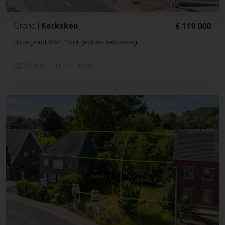
Grond
|
Kerksken
€ 119 000
Bouwgrond 469m² voor gesloten bebouwing
2
200m
Slpk. 0
Badk. 0