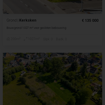
Grond
|
Kerksken
€ 135 000
Bouwgrond 1027 m² voor gesloten bebouwing
2
2
200m
1027m
Slpk. 0
Badk. 0