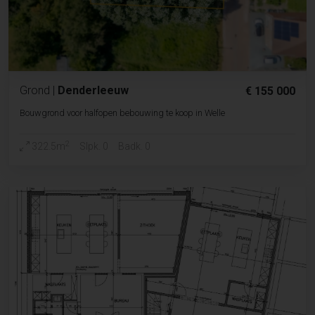
Grond
|
Denderleeuw
€ 155 000
Bouwgrond voor halfopen bebouwing te koop in Welle
2
322.5m
Slpk. 0
Badk. 0