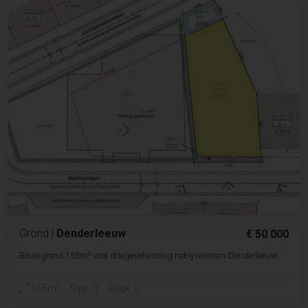
Grond
|
Denderleeuw
€ 50 000
Bouwgrond 155m² voor driegevelwoning nabij centrum Denderleeuw
2
155m
Slpk. 0
Badk. 0