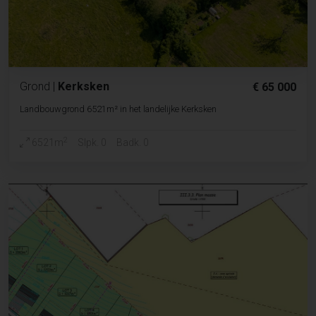
Grond
|
Kerksken
€ 65 000
Landbouwgrond 6521m² in het landelijke Kerksken
2
6521m
Slpk. 0
Badk. 0