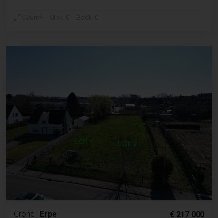
2
935m
Slpk. 0
Badk. 0
Grond
|
Erpe
€ 217 000