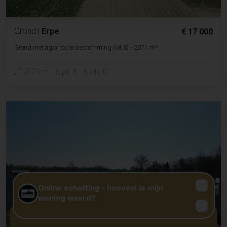
Grond
|
Erpe
€ 17 000
Grond met agrarische bestemming (lot 3) - 2071 m²
2
2071m
Slpk. 0
Badk. 0
GRATIS WAARDEBEPALING?
KLIK HIER