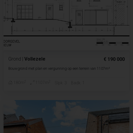
Grond
|
Vollezele
€ 190 000
Bouwgrond met plan en vergunning op een terrein van 1107m²
2
2
180m
1107m
Slpk. 3
Badk. 1