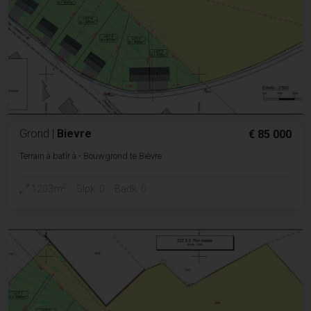
Grond
|
Bievre
€ 85 000
Terrain à batîr à - Bouwgrond te Bièvre
2
1203m
Slpk. 0
Badk. 0