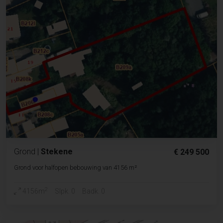
Grond
|
Stekene
€ 249 500
Grond voor halfopen bebouwing van 4156 m²
2
4156m
Slpk. 0
Badk. 0