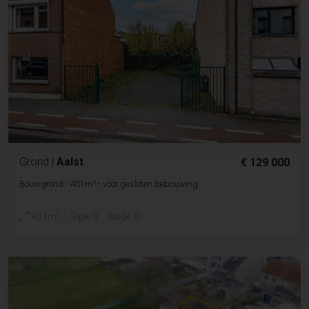
Grond
|
Aalst
€ 129 000
Bouwgrond - 401m² - voor gesloten bebouwing
2
401m
Slpk. 0
Badk. 0