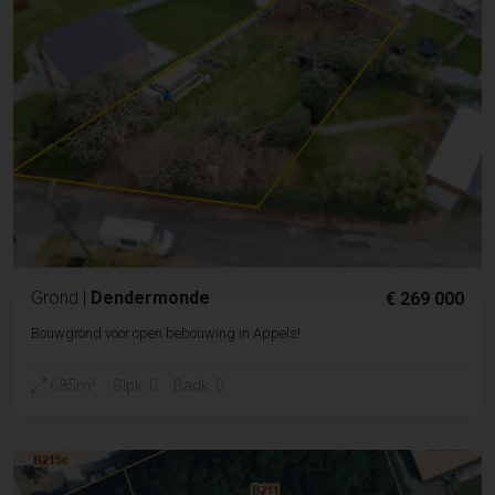
Grond
|
Dendermonde
€ 269 000
Bouwgrond voor open bebouwing in Appels!
2
685m
Slpk. 0
Badk. 0