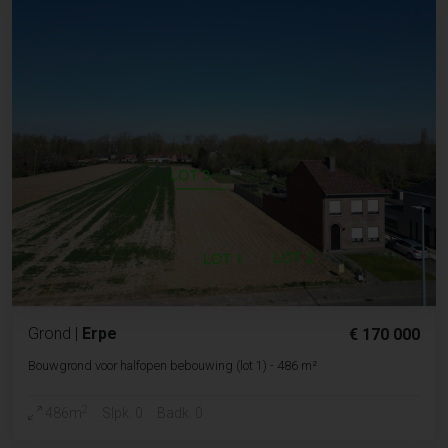
Grond
|
Erpe
€ 170 000
Bouwgrond voor halfopen bebouwing (lot 1) - 486 m²
2
486m
Slpk. 0
Badk. 0