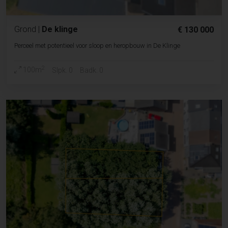
Grond
|
De klinge
€ 130 000
Perceel met potentieel voor sloop en heropbouw in De Klinge
2
100m
Slpk. 0
Badk. 0