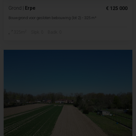
Grond
|
Erpe
€ 125 000
Bouwgrond voor gesloten bebouwing (lot 2) - 325 m²
2
325m
Slpk. 0
Badk. 0