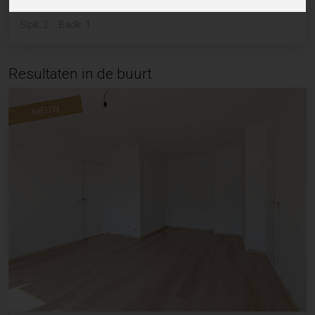
Slpk. 2
Badk. 1
Resultaten in de buurt
NIEUW