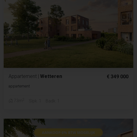
Appartement
|
Wetteren
€ 349 000
appartement
2
73m
Slpk. 1
Badk. 1