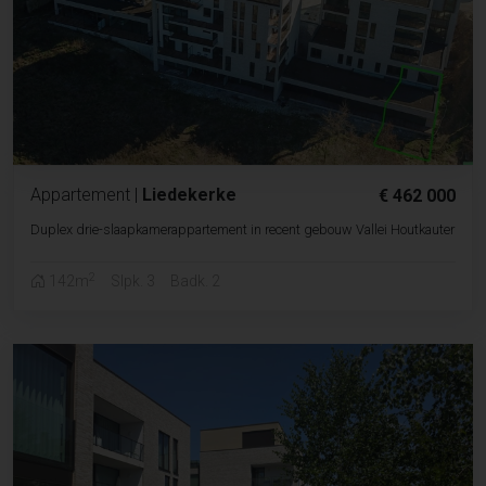
Appartement
|
Liedekerke
€ 462 000
Duplex drie-slaapkamerappartement in recent gebouw Vallei Houtkauter
2
142m
Slpk. 3
Badk. 2