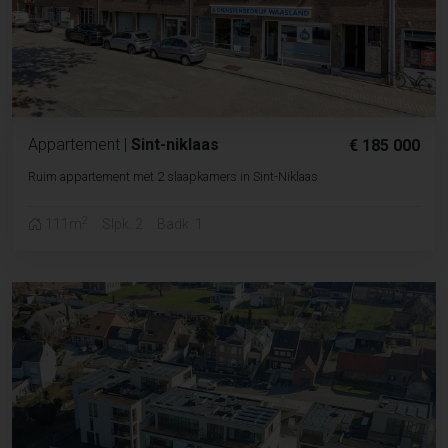
Appartement
|
Sint-niklaas
€ 185 000
Ruim appartement met 2 slaapkamers in Sint-Niklaas
2
111m
Slpk. 2
Badk. 1