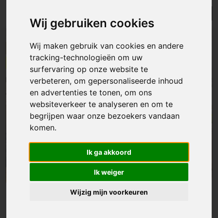
Lijst
Kaart
Sorteer
Wij gebruiken cookies
NIEUW
Wij maken gebruik van cookies en andere
ONDER OPTIE
tracking-technologieën om uw
surfervaring op onze website te
verbeteren, om gepersonaliseerde inhoud
en advertenties te tonen, om ons
websiteverkeer te analyseren en om te
begrijpen waar onze bezoekers vandaan
komen.
Ik ga akkoord
Ik weiger
Wijzig mijn voorkeuren
Appartement
|
Ganshoren
€ 149 000
Lichtrijk appartement op toplocatie in Ganshoren