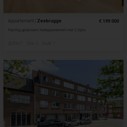
Appartement
|
Zeebrugge
€ 199 000
Prachtig gelijkvloers hoekappartement met 2 slpks
2
83m
Slpk. 2
Badk. 1