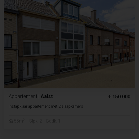
Appartement
|
Aalst
€ 150 000
Instapklaar appartement met 2 slaapkamers
2
55m
Slpk. 2
Badk. 1