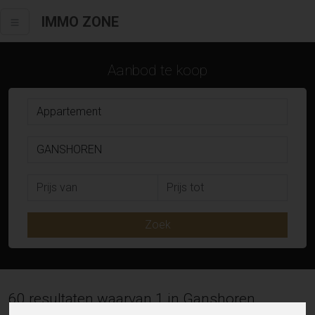
IMMO ZONE
Aanbod te koop
Zoek
60 resultaten waarvan 1 in Ganshoren