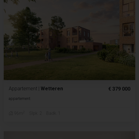
Appartement
|
Wetteren
€ 379 000
appartement
2
96m
Slpk. 2
Badk. 1