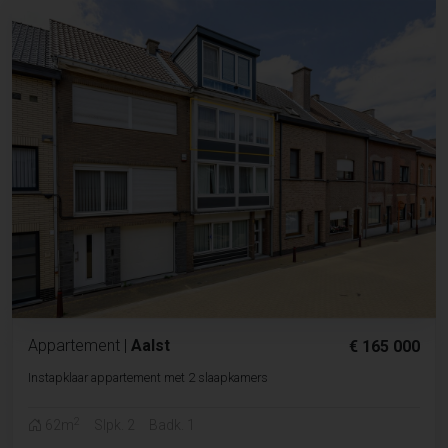
Appartement
|
Aalst
€ 165 000
Instapklaar appartement met 2 slaapkamers
2
62m
Slpk. 2
Badk. 1