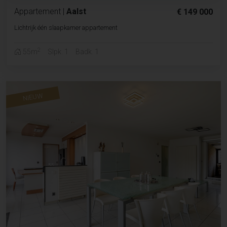
Appartement
|
Aalst
€ 149 000
Lichtrijk één slaapkamer appartement
2
55m
Slpk. 1
Badk. 1
NIEUW