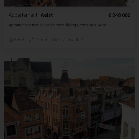
Appartement
|
Aalst
€ 248 000
Appartement met 2 slaapkamers vlakbij Grote Markt Aalst
2
2
89m
120m
Slpk. 2
Badk. 1