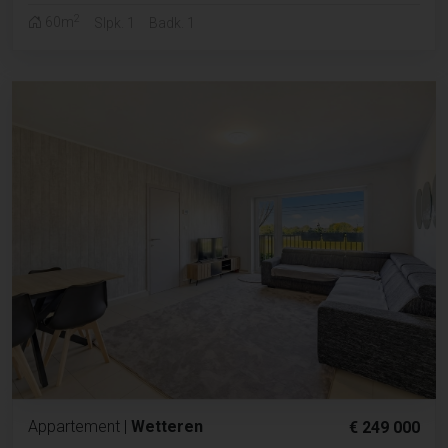
2
60m
Slpk. 1
Badk. 1
Appartement
|
Wetteren
€ 249 000