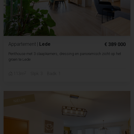
Appartement
|
Lede
€ 389 000
Penthouse met 3 slaapkamers, dressing en panoramisch zicht op het
groen te Lede
2
113m
Slpk. 3
Badk. 1
NIEUW