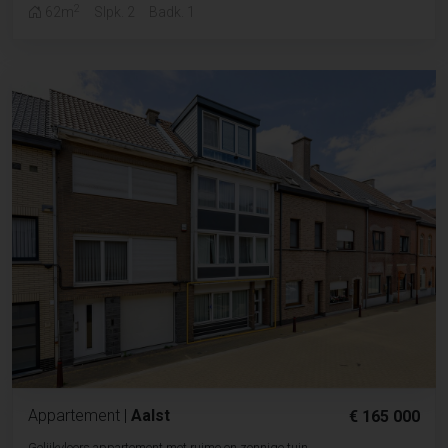
2
62m
Slpk. 2
Badk. 1
Appartement
|
Aalst
€ 165 000
Gelijkvloers appartement met ruime en zonnige tuin