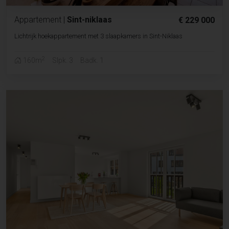
Appartement
|
Sint-niklaas
€ 229 000
Lichtrijk hoekappartement met 3 slaapkamers in Sint-Niklaas
2
160m
Slpk. 3
Badk. 1