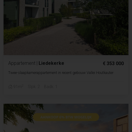
Appartement
|
Liedekerke
€ 353 000
Twee-slaapkamerappartement in recent gebouw Vallei Houtkauter
2
91m
Slpk. 2
Badk. 1