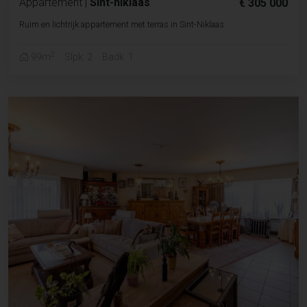
Appartement
|
Sint-niklaas
€ 305 000
Ruim en lichtrijk appartement met terras in Sint-Niklaas
2
99m
Slpk. 2
Badk. 1