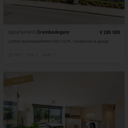
Appartement
|
Erembodegem
€ 285 000
Lichtrijk duplexappartement met 2 SLPK, 2 badkamers & garage
2
78m
Slpk. 2
Badk. 2
NIEUW