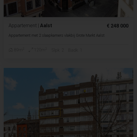
Appartement
|
Aalst
€ 248 000
Appartement met 2 slaapkamers vlakbij Grote Markt Aalst
2
2
89m
120m
Slpk. 2
Badk. 1