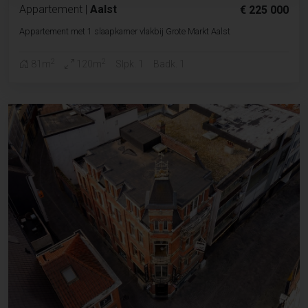
Appartement
|
Aalst
€ 225 000
Appartement met 1 slaapkamer vlakbij Grote Markt Aalst
2
2
81m
120m
Slpk. 1
Badk. 1