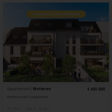
Appartement
|
Wetteren
€ 465 000
Penthouse met 3 slaapkamers
2
185m
Slpk. 3
Badk. 1