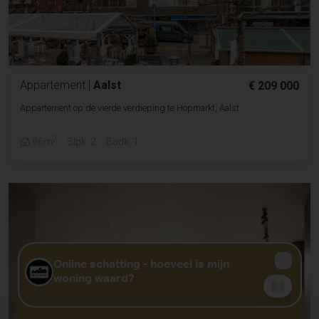
Appartement
|
Aalst
€ 209 000
Appartement op de vierde verdieping te Hopmarkt, Aalst
2
96m
Slpk. 2
Badk. 1
GRATIS WAARDEBEPALING?
KLIK HIER