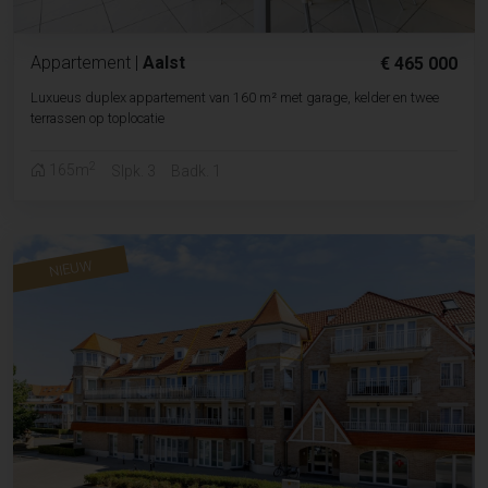
Appartement
|
Aalst
€ 465 000
Luxueus duplex appartement van 160 m² met garage, kelder en twee
terrassen op toplocatie
2
165m
Slpk. 3
Badk. 1
NIEUW