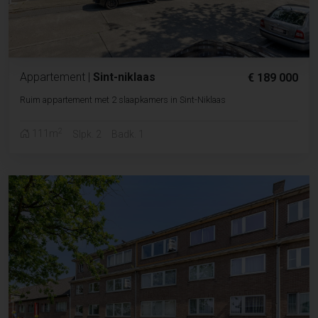
Appartement
|
Sint-niklaas
€ 189 000
Ruim appartement met 2 slaapkamers in Sint-Niklaas
2
111m
Slpk. 2
Badk. 1