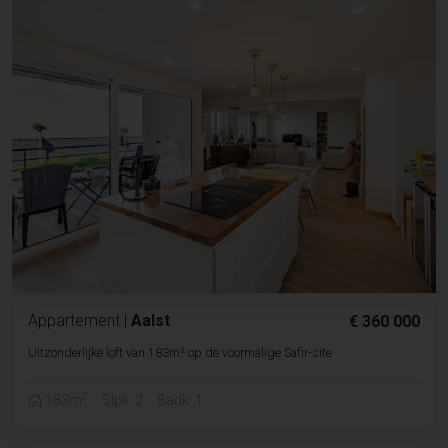
Appartement
|
Aalst
€ 360 000
Uitzonderlijke loft van 183m² op de voormalige Safir-site
2
183m
Slpk. 2
Badk. 1