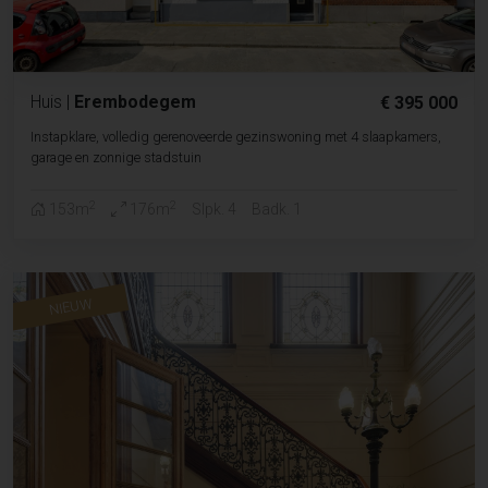
Huis
|
Erembodegem
€ 395 000
Instapklare, volledig gerenoveerde gezinswoning met 4 slaapkamers,
garage en zonnige stadstuin
2
2
153m
176m
Slpk. 4
Badk. 1
NIEUW