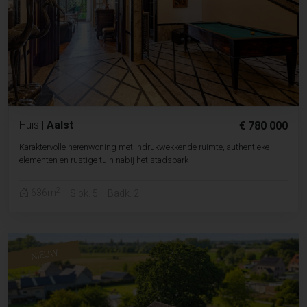
Huis
|
Aalst
€ 780 000
Karaktervolle herenwoning met indrukwekkende ruimte, authentieke
elementen en rustige tuin nabij het stadspark
2
636m
Slpk. 5
Badk. 2
NIEUW