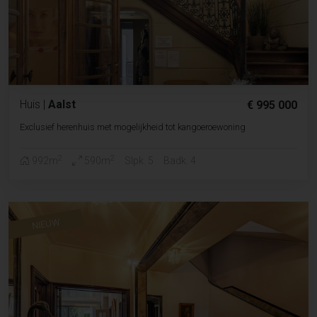
Huis
|
Aalst
€ 995 000
Exclusief herenhuis met mogelijkheid tot kangoeroewoning
2
2
992m
590m
Slpk. 5
Badk. 4
NIEUW