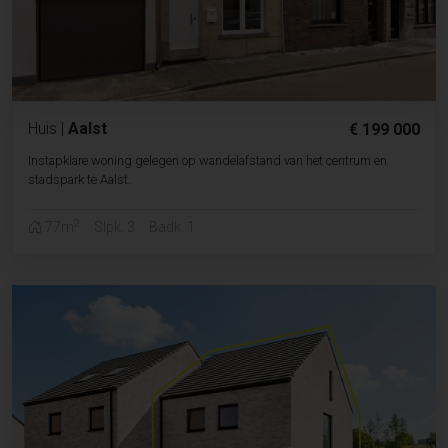
Huis
|
Aalst
€ 199 000
Instapklare woning gelegen op wandelafstand van het centrum en
stadspark te Aalst.
2
77m
Slpk. 3
Badk. 1