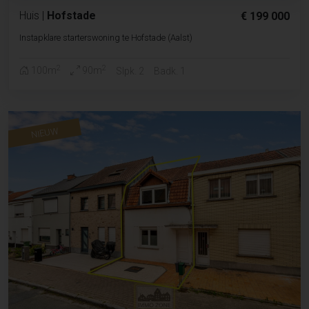
Huis
|
Hofstade
€ 199 000
Instapklare starterswoning te Hofstade (Aalst)
2
2
100m
90m
Slpk. 2
Badk. 1
NIEUW