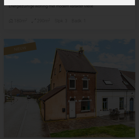
Energiezuinige woning met modern karakter Melle
2
2
180m
290m
Slpk. 3
Badk. 1
NIEUW