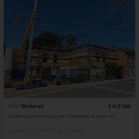
Huis
|
Wetteren
€ 412 500
Gesloten nieuwbouwwoning met 3 slaapkamers en mooie tuin.
2
2
148m
218m
Slpk. 3
Badk. 1