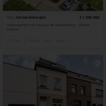
Huis
|
Geraardsbergen
€ 1 095 000
Unieke eigendom met woning en 4★ vakantiewoning – Vlaamse
Ardennen
2
2
429m
2484m
Slpk. 7
Badk. 4