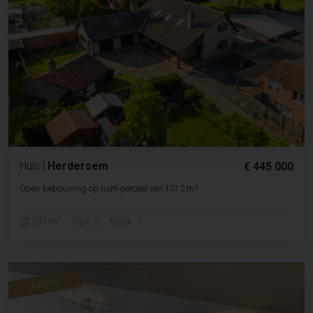
Huis
|
Herdersem
€ 445 000
Open bebouwing op ruim perceel van 1012 m²
2
301m
Slpk. 2
Badk. 1
NIEUW