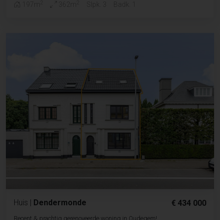
2
2
197m
362m
Slpk. 3
Badk. 1
Huis
|
Dendermonde
€ 434 000
Recent & prachtig gerenoveerde woning in Oudegem!