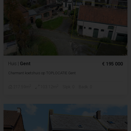
Huis
|
Gent
€ 195 000
Charmant koetshuis op TOPLOCATIE Gent
2
2
217.59m
103.12m
Slpk. 0
Badk. 0