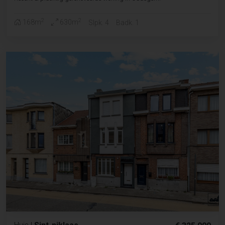
2
2
168m
630m
Slpk. 4
Badk. 1