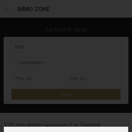
IMMO ZONE
Aanbod te koop
Zoek
120 resultaten waarvan 0 in Damme