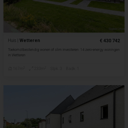
Huis
|
Wetteren
€ 430 742
Toekomstbestendig wonen of slim investeren: 14 zero-energy woningen
in Wetteren
2
2
167m
233m
Slpk. 3
Badk. 1