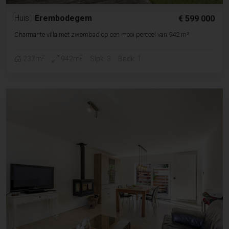
Huis
|
Erembodegem
€ 599 000
Charmante villa met zwembad op een mooi perceel van 942 m²
2
2
237m
942m
Slpk. 3
Badk. 1