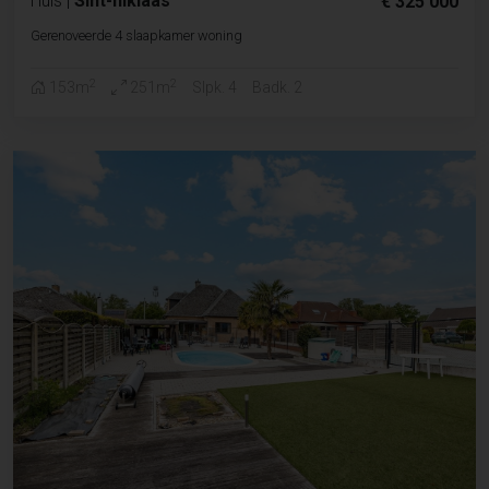
Huis
|
Sint-niklaas
€ 325 000
Gerenoveerde 4 slaapkamer woning
2
2
153m
251m
Slpk. 4
Badk. 2