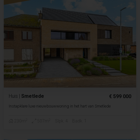
Huis
|
Smetlede
€ 599 000
Instapklare luxe nieuwbouwwoning in het hart van Smetlede
2
2
230m
507m
Slpk. 4
Badk. 1