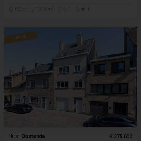
2
2
152m
1064m
Slpk. 3
Badk. 1
NIEUW
Huis
|
Oostende
€ 375 000