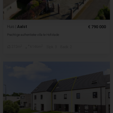
Huis
|
Aalst
€ 790 000
Prachtige authentieke villa te Hofstade
2
2
272m
6146m
Slpk. 3
Badk. 2