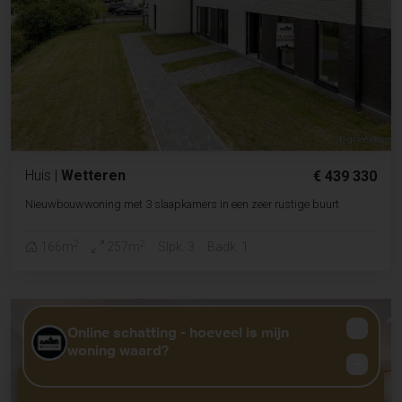
Huis
|
Wetteren
€ 439 330
Nieuwbouwwoning met 3 slaapkamers in een zeer rustige buurt
2
2
166m
257m
Slpk. 3
Badk. 1
GRATIS WAARDEBEPALING?
KLIK HIER