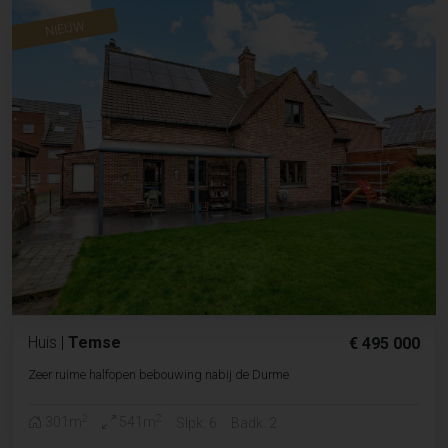
NIEUW
Huis
|
Temse
€ 495 000
Zeer ruime halfopen bebouwing nabij de Durme
2
2
301m
541m
Slpk. 6
Badk. 2