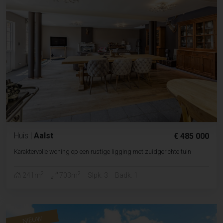
Huis
|
Aalst
€ 485 000
Karaktervolle woning op een rustige ligging met zuidgerichte tuin
2
2
241m
703m
Slpk. 3
Badk. 1
NIEUW