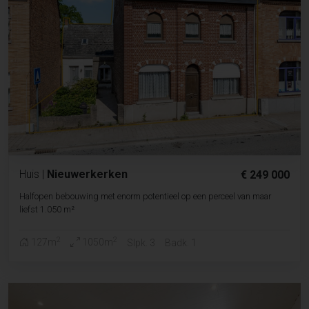
Huis
|
Nieuwerkerken
€ 249 000
Halfopen bebouwing met enorm potentieel op een perceel van maar
liefst 1.050 m²
2
2
127m
1050m
Slpk. 3
Badk. 1