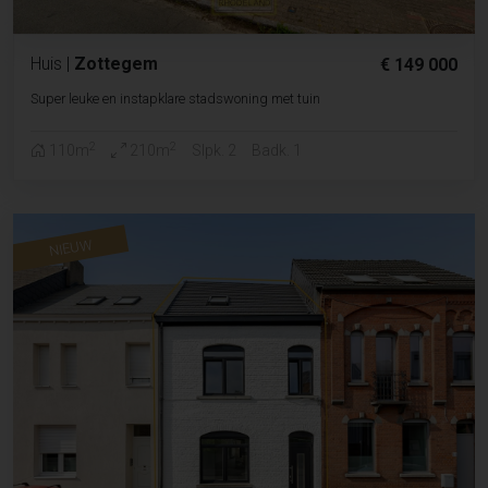
Huis
|
Zottegem
€ 149 000
Super leuke en instapklare stadswoning met tuin
2
2
110m
210m
Slpk. 2
Badk. 1
NIEUW