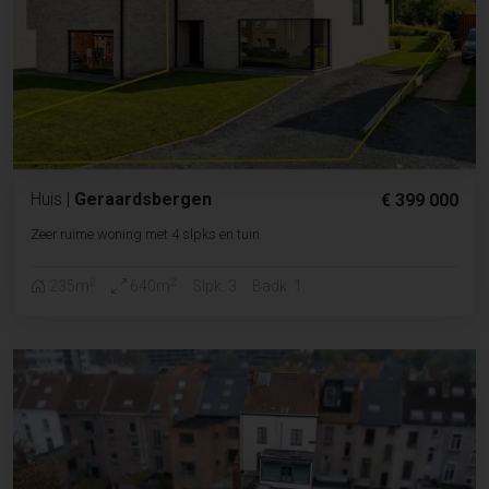
Huis
|
Geraardsbergen
€ 399 000
Zeer ruime woning met 4 slpks en tuin
2
2
235m
640m
Slpk. 3
Badk. 1