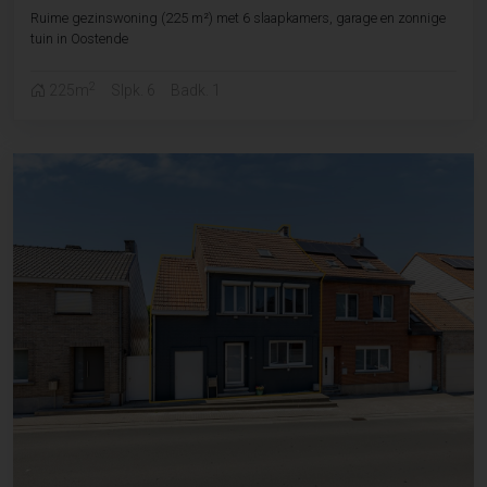
Ruime gezinswoning (225 m²) met 6 slaapkamers, garage en zonnige
tuin in Oostende
2
225m
Slpk. 6
Badk. 1