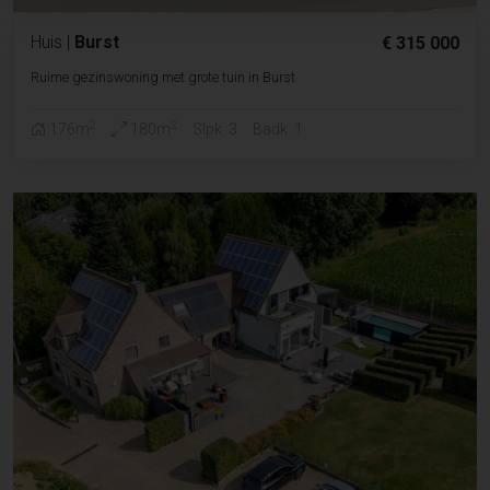
Huis
|
Burst
€ 315 000
Ruime gezinswoning met grote tuin in Burst
2
2
176m
180m
Slpk. 3
Badk. 1