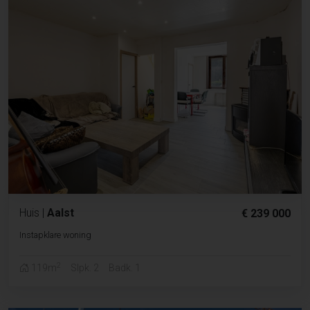
Huis
|
Aalst
€ 239 000
Instapklare woning
2
119m
Slpk. 2
Badk. 1