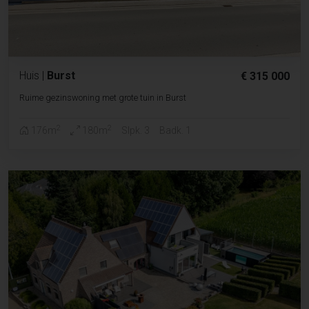
Huis
|
Burst
€ 315 000
Ruime gezinswoning met grote tuin in Burst
2
2
176m
180m
Slpk. 3
Badk. 1