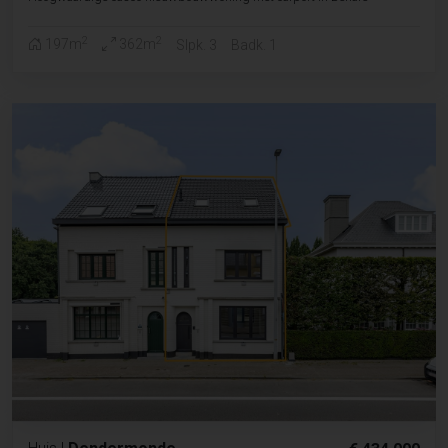
2
2
197m
362m
Slpk. 3
Badk. 1