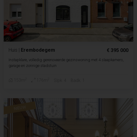
Huis
|
Erembodegem
€ 395 000
Instapklare, volledig gerenoveerde gezinswoning met 4 slaapkamers,
garage en zonnige stadstuin
2
2
153m
176m
Slpk. 4
Badk. 1
NIEUW