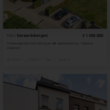
Huis
|
Geraardsbergen
€ 1 095 000
Unieke eigendom met woning en 4★ vakantiewoning – Vlaamse
Ardennen
2
2
429m
2484m
Slpk. 7
Badk. 4