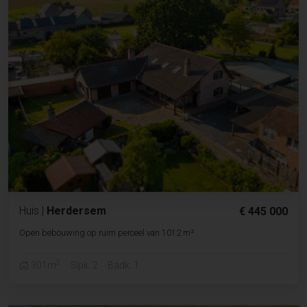
Huis
|
Herdersem
€ 445 000
Open bebouwing op ruim perceel van 1012 m²
2
301m
Slpk. 2
Badk. 1