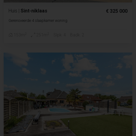
Huis
|
Sint-niklaas
€ 325 000
Gerenoveerde 4 slaapkamer woning
2
2
153m
251m
Slpk. 4
Badk. 2