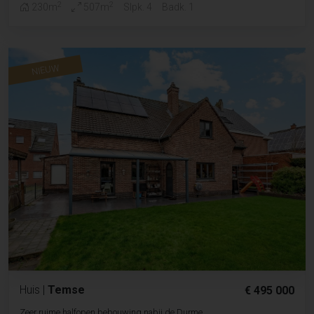
2
2
230m
507m
Slpk. 4
Badk. 1
NIEUW
Huis
|
Temse
€ 495 000
Zeer ruime halfopen bebouwing nabij de Durme