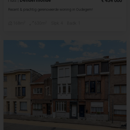
Huis
|
Dendermonde
€ 434 000
Recent & prachtig gerenoveerde woning in Oudegem!
2
2
168m
630m
Slpk. 4
Badk. 1