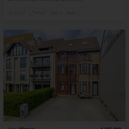
2
2
301m
541m
Slpk. 6
Badk. 2
NIEUW