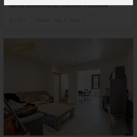
Gezellige starterswoning met 3 slaapkamers in Schellebelle
2
2
116m
258m
Slpk. 3
Badk. 1
NIEUW