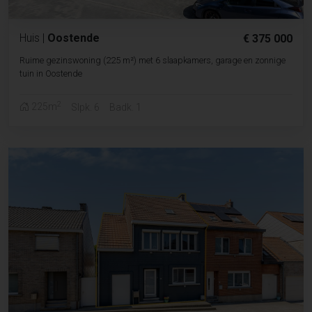
Huis
|
Oostende
€ 375 000
Ruime gezinswoning (225 m²) met 6 slaapkamers, garage en zonnige
tuin in Oostende
2
225m
Slpk. 6
Badk. 1