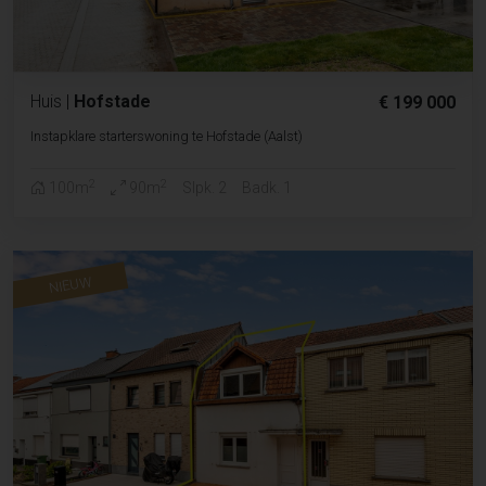
Huis
|
Hofstade
€ 199 000
Instapklare starterswoning te Hofstade (Aalst)
2
2
100m
90m
Slpk. 2
Badk. 1
NIEUW