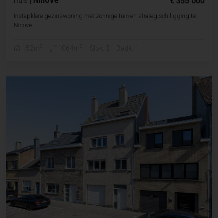
Huis
|
Ninove
€ 355 000
Instapklare gezinswoning met zonnige tuin en strategisch ligging te
Ninove
2
2
152m
1064m
Slpk. 3
Badk. 1