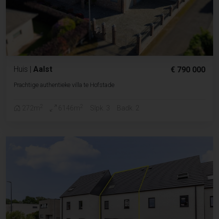
Huis
|
Aalst
€ 790 000
Prachtige authentieke villa te Hofstade
2
2
272m
6146m
Slpk. 3
Badk. 2