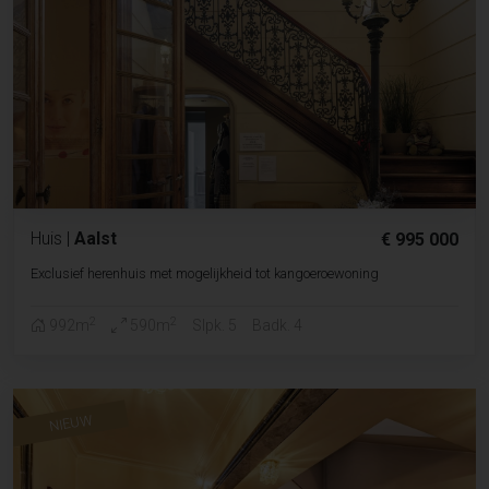
Huis
|
Aalst
€ 995 000
Exclusief herenhuis met mogelijkheid tot kangoeroewoning
2
2
992m
590m
Slpk. 5
Badk. 4
NIEUW