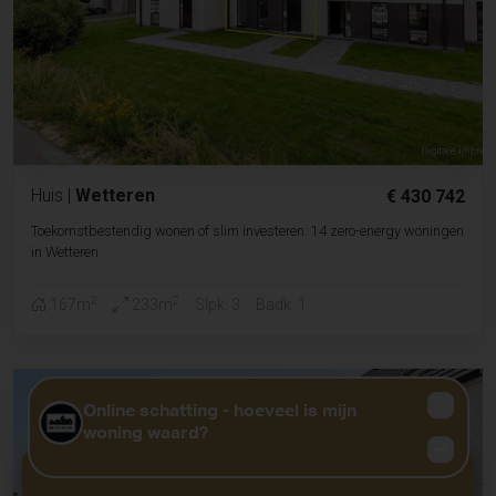
Huis
|
Wetteren
€ 430 742
Toekomstbestendig wonen of slim investeren: 14 zero-energy woningen
in Wetteren
2
2
167m
233m
Slpk. 3
Badk. 1
GRATIS WAARDEBEPALING?
KLIK HIER