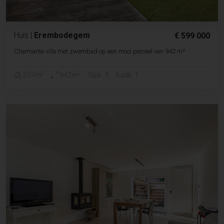
Huis
|
Erembodegem
€ 599 000
Charmante villa met zwembad op een mooi perceel van 942 m²
2
2
237m
942m
Slpk. 3
Badk. 1