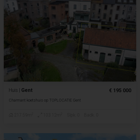
Huis
|
Gent
€ 195 000
Charmant koetshuis op TOPLOCATIE Gent
2
2
217.59m
103.12m
Slpk. 0
Badk. 0