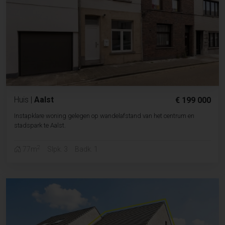
Huis
|
Aalst
€ 199 000
Instapklare woning gelegen op wandelafstand van het centrum en
stadspark te Aalst.
2
77m
Slpk. 3
Badk. 1