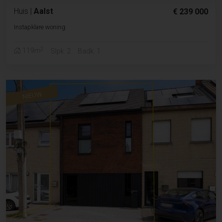
Huis
|
Aalst
€ 239 000
Instapklare woning
2
119m
Slpk. 2
Badk. 1
NIEUW