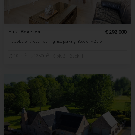
Huis
|
Beveren
€ 292 000
Instapklare halfopen woning met parking, Beveren - 2 slp
2
2
100m
282m
Slpk. 2
Badk. 1