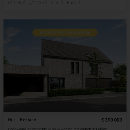
2
2
148m
218m
Slpk. 3
Badk. 1
Huis
|
Berlare
€ 390 000
Hoogwaardige casco nieuwbouwwoning met carport in Berlare