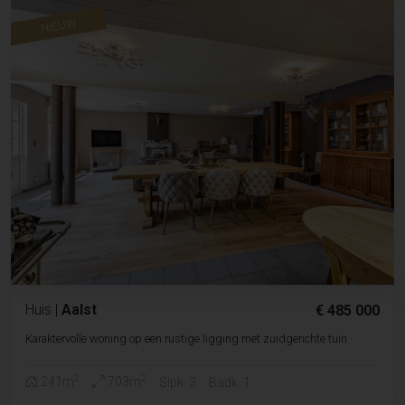
NIEUW
Huis
|
Aalst
€ 485 000
Karaktervolle woning op een rustige ligging met zuidgerichte tuin
2
2
241m
703m
Slpk. 3
Badk. 1