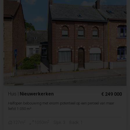
Huis
|
Nieuwerkerken
€ 249 000
Halfopen bebouwing met enorm potentieel op een perceel van maar
liefst 1.050 m²
2
2
127m
1050m
Slpk. 3
Badk. 1