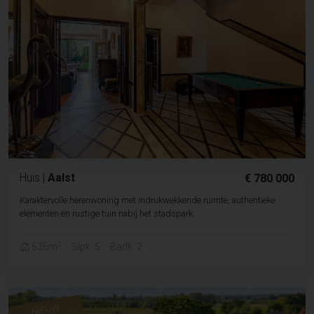
Huis
|
Aalst
€ 780 000
Karaktervolle herenwoning met indrukwekkende ruimte, authentieke
elementen en rustige tuin nabij het stadspark
2
636m
Slpk. 5
Badk. 2
NIEUW