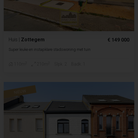
Huis
|
Zottegem
€ 149 000
Super leuke en instapklare stadswoning met tuin
2
2
110m
210m
Slpk. 2
Badk. 1
NIEUW