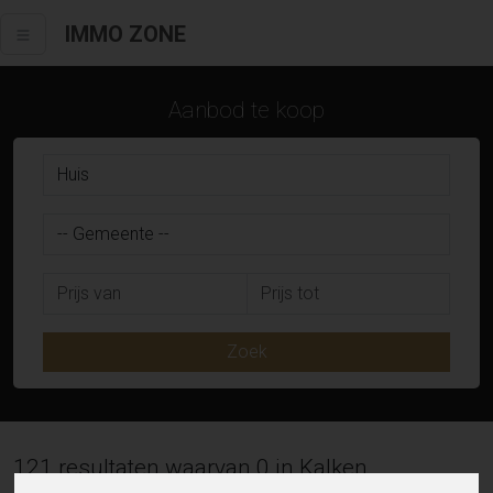
IMMO ZONE
Aanbod te koop
Zoek
121 resultaten waarvan 0 in Kalken