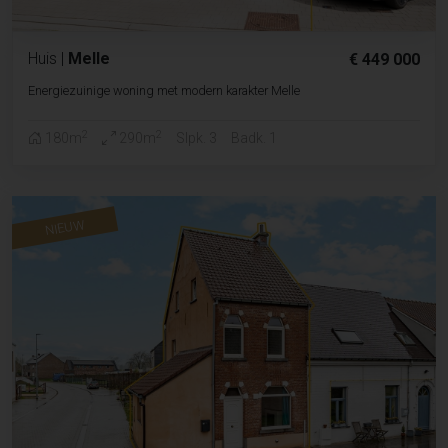
Huis
|
Melle
€ 449 000
Energiezuinige woning met modern karakter Melle
2
2
180m
290m
Slpk. 3
Badk. 1
NIEUW