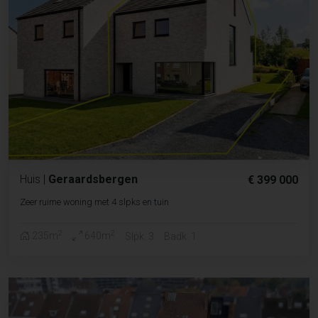
Huis
|
Geraardsbergen
€ 399 000
Zeer ruime woning met 4 slpks en tuin
2
2
235m
640m
Slpk. 3
Badk. 1