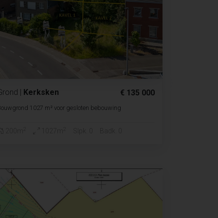
Grond
|
Kerksken
€ 135 000
Bouwgrond 1027 m² voor gesloten bebouwing
2
2
200m
1027m
Slpk. 0
Badk. 0