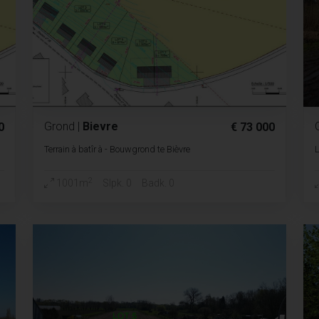
Grond
|
Bievre
0
€ 73 000
Terrain à batîr à - Bouwgrond te Bièvre
2
1001m
Slpk. 0
Badk. 0