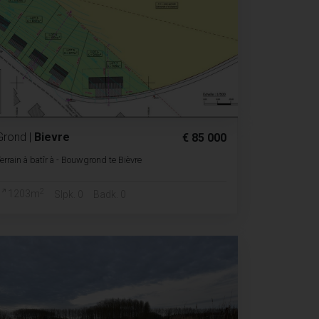
Grond
|
Bievre
€ 85 000
errain à batîr à - Bouwgrond te Bièvre
2
1203m
Slpk. 0
Badk. 0