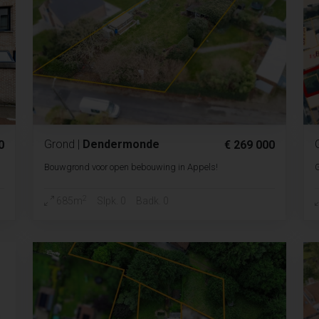
Grond
|
Dendermonde
0
€ 269 000
Bouwgrond voor open bebouwing in Appels!
2
685m
Slpk. 0
Badk. 0