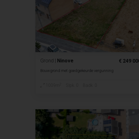
Grond
|
Ninove
€ 249 00
Bouwgrond met goedgekeurde vergunning
2
1009m
Slpk. 0
Badk. 0