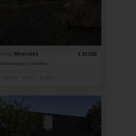
Grond
|
Moerzeke
€ 30 500
Landbouwgrond in Moerzeke
2
4858m
Slpk. 0
Badk. 0