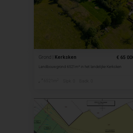
Grond
|
Kerksken
€ 65 00
Landbouwgrond 6521m² in het landelijke Kerksken
2
6521m
Slpk. 0
Badk. 0