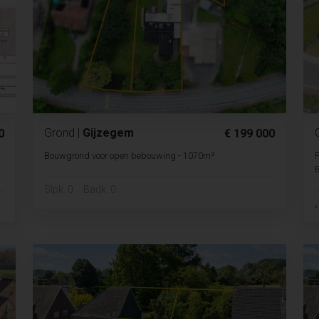
Grond
|
Gijzegem
0
€ 199 000
Bouwgrond voor open bebouwing - 1070m²
P
B
Slpk. 0
Badk. 0