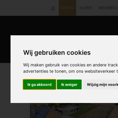
KOPEN
HUREN
NIEUWBO
Wij gebruiken cookies
Wij maken gebruik van cookies en andere trac
advertenties te tonen, om ons websiteverkeer
32 resultaten waarvan 0 in Wetteren
Ik ga akkoord
Ik weiger
Wijzig mijn voor
Resultaten in de buurt
NIEUW