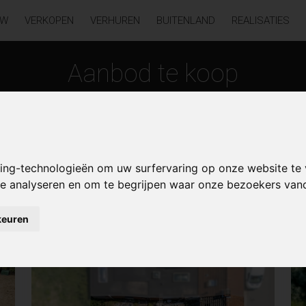
UW
VERKOPEN
VERHUREN
BUITENLAND
REALISATIES
Aanbod te koop
king-technologieën om uw surfervaring op onze website te
 te analyseren en om te begrijpen waar onze bezoekers va
keuren