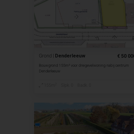
Grond
|
Denderleeuw
€ 50 00
Bouwgrond 155m² voor driegevelwoning nabij centrum
Denderleeuw
2
155m
Slpk. 0
Badk. 0