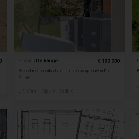
Grond
|
De klinge
0
€ 130 000
Perceel met potentieel voor sloop en heropbouw in De
B
Klinge
2
100m
Slpk. 0
Badk. 0