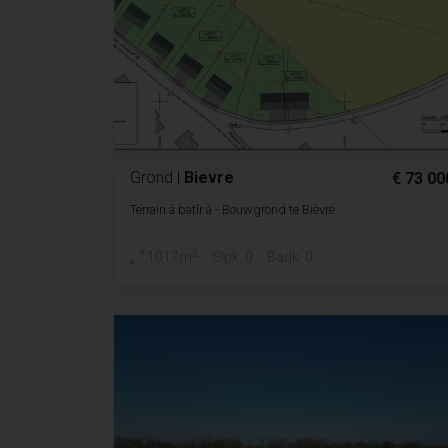
Grond
|
Bievre
€ 73 00
Terrain à batîr à - Bouwgrond te Bièvre
2
1017m
Slpk. 0
Badk. 0