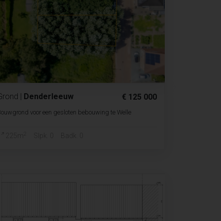
Grond
|
Denderleeuw
€ 125 000
ouwgrond voor een gesloten bebouwing te Welle
2
225m
Slpk. 0
Badk. 0