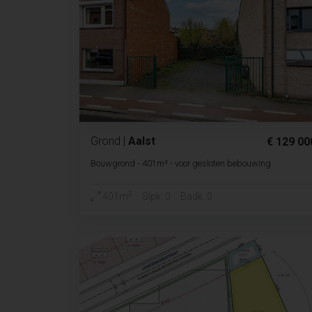
Grond
|
Aalst
€ 129 00
Bouwgrond - 401m² - voor gesloten bebouwing
2
401m
Slpk. 0
Badk. 0