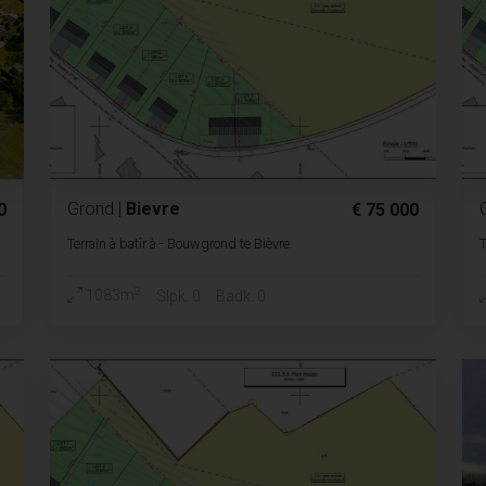
Grond
|
Bievre
0
€ 75 000
Terrain à batîr à - Bouwgrond te Bièvre
T
2
1083m
Slpk. 0
Badk. 0