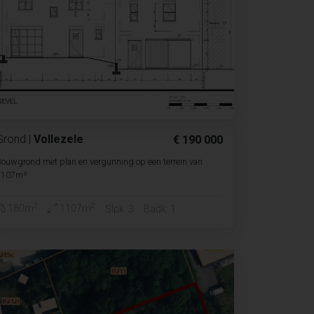
Grond
|
Vollezele
€ 190 000
ouwgrond met plan en vergunning op een terrein van
1107m²
2
2
180m
1107m
Slpk. 3
Badk. 1