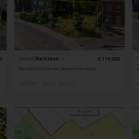
Grond
|
Kerksken
0
€ 119 000
Bouwgrond 469m² voor gesloten bebouwing
2
200m
Slpk. 0
Badk. 0