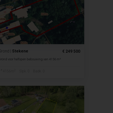
Grond
|
Stekene
€ 249 500
Grond voor halfopen bebouwing van 4156 m²
2
4156m
Slpk. 0
Badk. 0