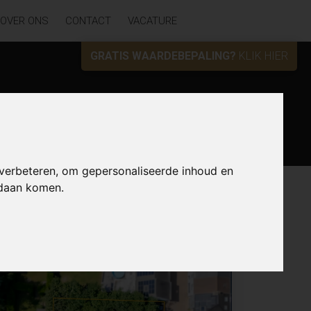
OVER ONS
CONTACT
VACATURE
GRATIS WAARDEBEPALING?
KLIK HIER
Zoek
 verbeteren, om gepersonaliseerde inhoud en
ndaan komen.
Lijst
Kaart
Sorteer