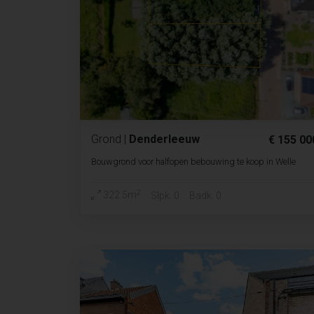
Grond
|
Denderleeuw
€ 155 00
Bouwgrond voor halfopen bebouwing te koop in Welle
2
322.5m
Slpk. 0
Badk. 0