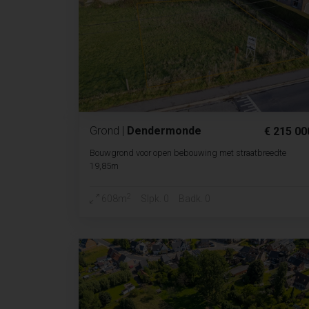
Grond
|
Dendermonde
€ 215 00
Bouwgrond voor open bebouwing met straatbreedte
19,85m
2
608m
Slpk. 0
Badk. 0