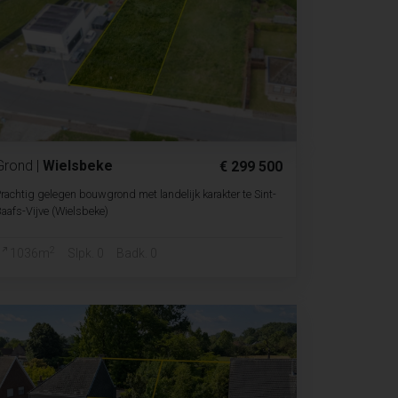
Grond
|
Wielsbeke
€ 299 500
rachtig gelegen bouwgrond met landelijk karakter te Sint-
aafs-Vijve (Wielsbeke)
2
1036m
Slpk. 0
Badk. 0