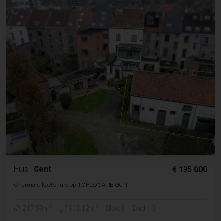
Huis
|
Gent
€ 195 000
Charmant koetshuis op TOPLOCATIE Gent
2
2
217.59m
103.12m
Slpk. 0
Badk. 0