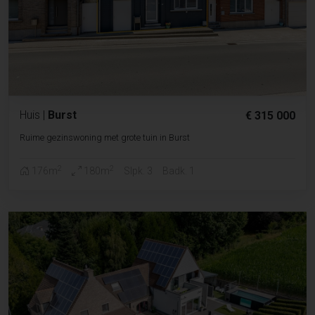
Huis
|
Burst
€ 315 000
Ruime gezinswoning met grote tuin in Burst
2
2
176m
180m
Slpk. 3
Badk. 1