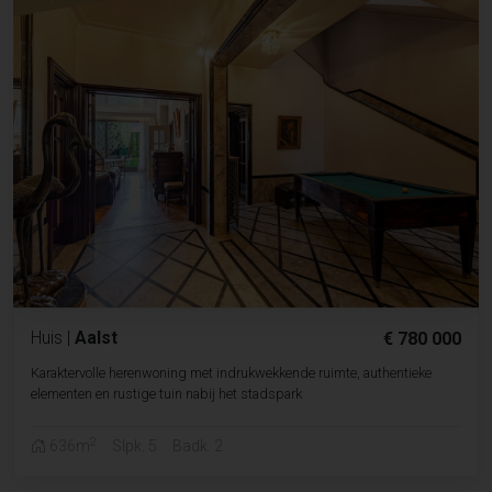
Huis
|
Aalst
€ 780 000
Karaktervolle herenwoning met indrukwekkende ruimte, authentieke
elementen en rustige tuin nabij het stadspark
2
636m
Slpk. 5
Badk. 2