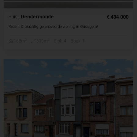
Huis
|
Dendermonde
€ 434 000
Recent & prachtig gerenoveerde woning in Oudegem!
2
2
168m
630m
Slpk. 4
Badk. 1