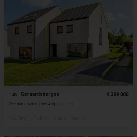
Huis
|
Geraardsbergen
€ 399 000
Zeer ruime woning met 4 slpks en tuin
2
2
235m
640m
Slpk. 3
Badk. 1