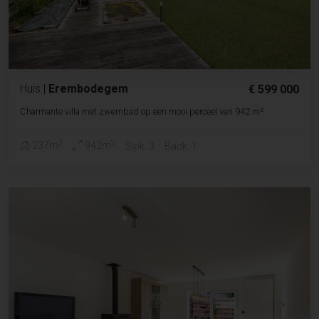
Huis
|
Erembodegem
€ 599 000
Charmante villa met zwembad op een mooi perceel van 942 m²
2
2
237m
942m
Slpk. 3
Badk. 1