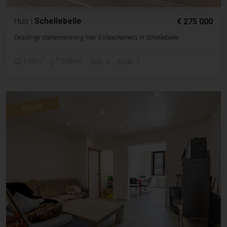
Huis
|
Schellebelle
€ 275 000
Gezellige starterswoning met 3 slaapkamers in Schellebelle
2
2
116m
258m
Slpk. 3
Badk. 1
NIEUW