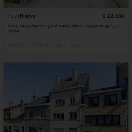
Huis
|
Ninove
€ 355 000
Instapklare gezinswoning met zonnige tuin en strategisch ligging te
Ninove
2
2
152m
1064m
Slpk. 3
Badk. 1