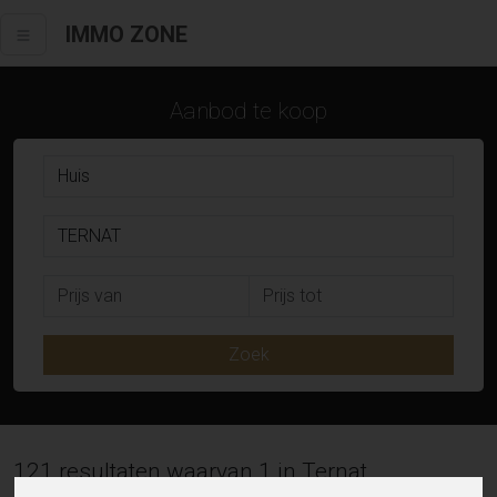
IMMO ZONE
Aanbod te koop
Zoek
121 resultaten waarvan 1 in Ternat