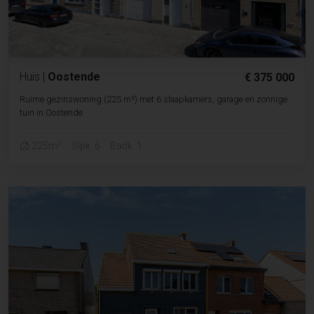
Huis
|
Oostende
€ 375 000
Ruime gezinswoning (225 m²) met 6 slaapkamers, garage en zonnige
tuin in Oostende
2
225m
Slpk. 6
Badk. 1