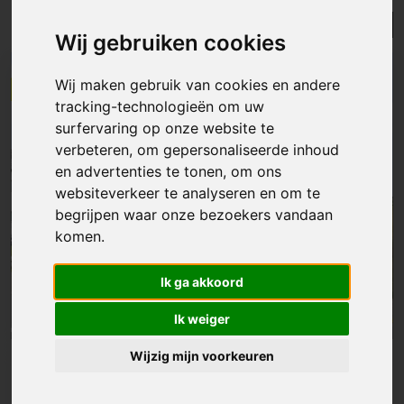
Lijst
Kaart
Sorteer
Wij gebruiken cookies
ONDER OPTIE
Wij maken gebruik van cookies en andere
tracking-technologieën om uw
surfervaring op onze website te
verbeteren, om gepersonaliseerde inhoud
en advertenties te tonen, om ons
websiteverkeer te analyseren en om te
begrijpen waar onze bezoekers vandaan
komen.
Ik ga akkoord
Ik weiger
Wijzig mijn voorkeuren
Huis
|
Ternat
€ 489 000
Charmante open bebouwing met 4 slaapkamers en prachtig uitzicht