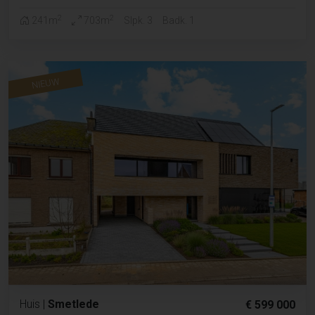
2
2
241m
703m
Slpk. 3
Badk. 1
NIEUW
Huis
|
Smetlede
€ 599 000