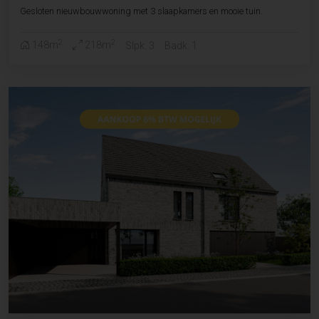
Gesloten nieuwbouwwoning met 3 slaapkamers en mooie tuin.
2
2
148m
218m
Slpk. 3
Badk. 1