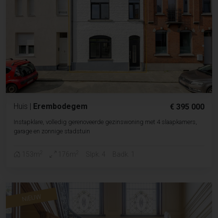
Huis
|
Erembodegem
€ 395 000
Instapklare, volledig gerenoveerde gezinswoning met 4 slaapkamers,
garage en zonnige stadstuin
2
2
153m
176m
Slpk. 4
Badk. 1
NIEUW