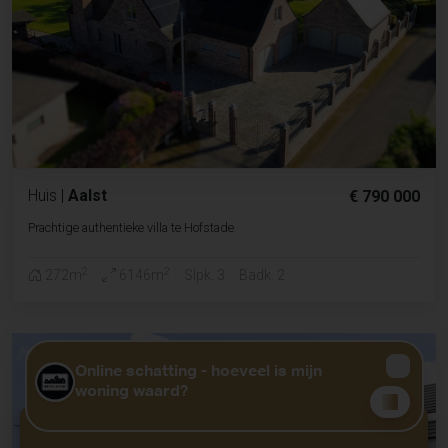
Huis
|
Aalst
€ 790 000
Prachtige authentieke villa te Hofstade
2
2
272m
6146m
Slpk. 3
Badk. 2
GRATIS WAARDEBEPALING?
KLIK HIER