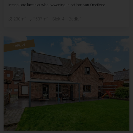
Instapklare luxe nieuwbouwwoning in het hart van Smetlede
2
2
230m
507m
Slpk. 4
Badk. 1
NIEUW