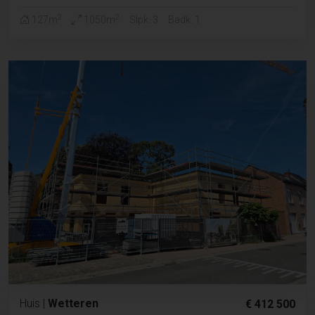
2
2
127m
1050m
Slpk. 3
Badk. 1
Huis
|
Wetteren
€ 412 500