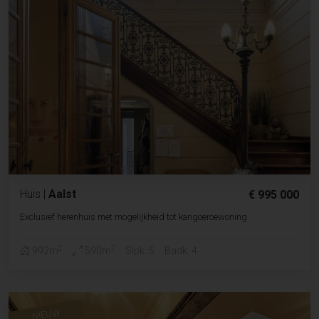
Huis
|
Aalst
€ 995 000
Exclusief herenhuis met mogelijkheid tot kangoeroewoning
2
2
992m
590m
Slpk. 5
Badk. 4
NIEUW