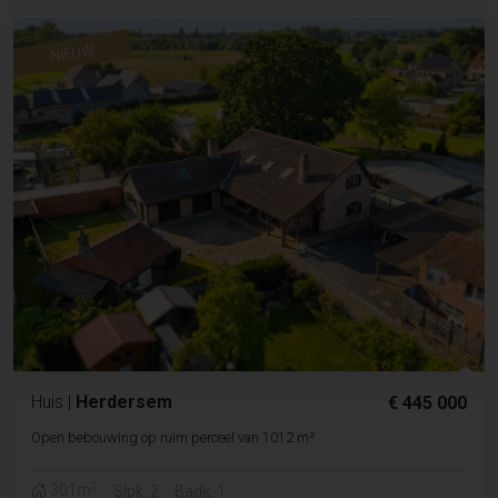
NIEUW
Huis
|
Herdersem
€ 445 000
Open bebouwing op ruim perceel van 1012 m²
2
301m
Slpk. 2
Badk. 1