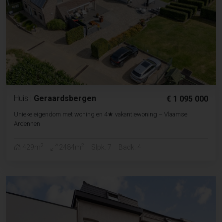
Huis
|
Geraardsbergen
€ 1 095 000
Unieke eigendom met woning en 4★ vakantiewoning – Vlaamse
Ardennen
2
2
429m
2484m
Slpk. 7
Badk. 4