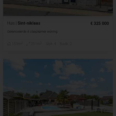
Huis
|
Sint-niklaas
€ 325 000
Gerenoveerde 4 slaapkamer woning
2
2
153m
251m
Slpk. 4
Badk. 2