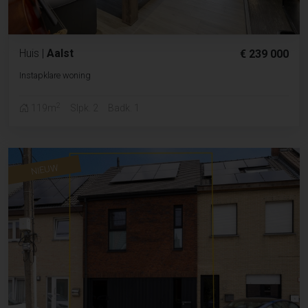
Huis
|
Aalst
€ 239 000
Instapklare woning
2
119m
Slpk. 2
Badk. 1
NIEUW