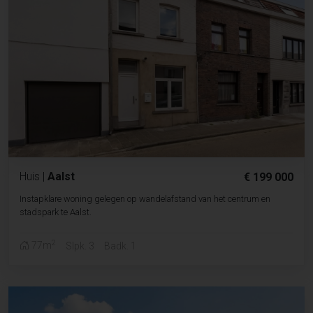
Huis
|
Aalst
€ 199 000
Instapklare woning gelegen op wandelafstand van het centrum en
stadspark te Aalst.
2
77m
Slpk. 3
Badk. 1