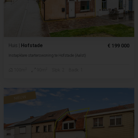
Huis
|
Hofstade
€ 199 000
Instapklare starterswoning te Hofstade (Aalst)
2
2
100m
90m
Slpk. 2
Badk. 1
NIEUW