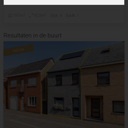
nabij het centrum van Ternat
2
2
197m
923m
Slpk. 4
Badk. 1
Resultaten in de buurt
NIEUW