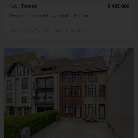
Huis
|
Temse
€ 495 000
Zeer ruime halfopen bebouwing nabij de Durme
2
2
301m
541m
Slpk. 6
Badk. 2
NIEUW