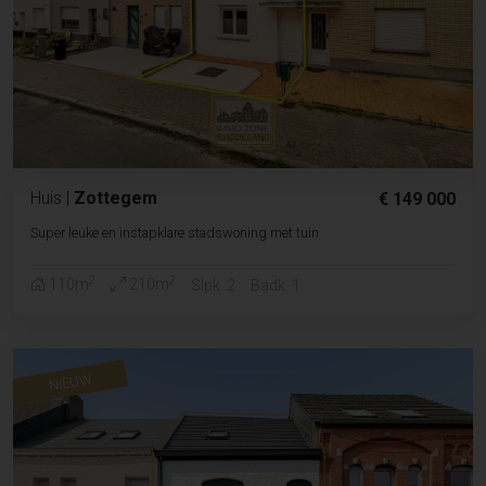
Huis
|
Zottegem
€ 149 000
Super leuke en instapklare stadswoning met tuin
2
2
110m
210m
Slpk. 2
Badk. 1
NIEUW