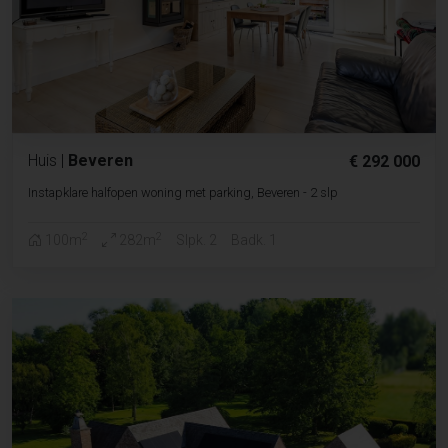
Huis
|
Beveren
€ 292 000
Instapklare halfopen woning met parking, Beveren - 2 slp
2
2
100m
282m
Slpk. 2
Badk. 1