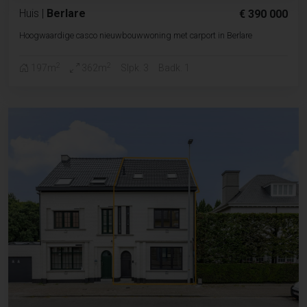
Huis
|
Berlare
€ 390 000
Hoogwaardige casco nieuwbouwwoning met carport in Berlare
2
2
197m
362m
Slpk. 3
Badk. 1