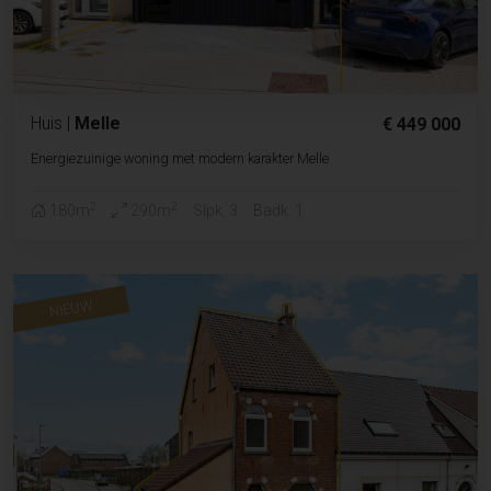
Huis
|
Melle
€ 449 000
Energiezuinige woning met modern karakter Melle
2
2
180m
290m
Slpk. 3
Badk. 1
NIEUW