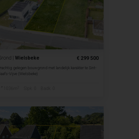
Grond
|
Wielsbeke
€ 299 500
rachtig gelegen bouwgrond met landelijk karakter te Sint-
aafs-Vijve (Wielsbeke)
2
1036m
Slpk. 0
Badk. 0