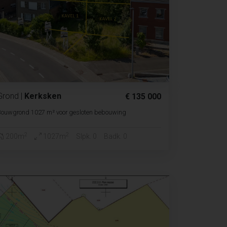
Grond
|
Kerksken
€ 135 000
Bouwgrond 1027 m² voor gesloten bebouwing
2
2
200m
1027m
Slpk. 0
Badk. 0