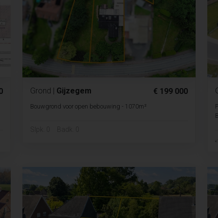
Grond
|
Gijzegem
0
€ 199 000
Bouwgrond voor open bebouwing - 1070m²
P
B
Slpk. 0
Badk. 0