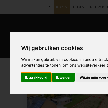
KOPEN
HUREN
NIEUWBO
Wij gebruiken cookies
Wij maken gebruik van cookies en andere trac
advertenties te tonen, om ons websiteverkeer
32 resultaten waarvan 0 in Merelbe
Ik ga akkoord
Ik weiger
Wijzig mijn voor
Resultaten in de buurt
NIEUW