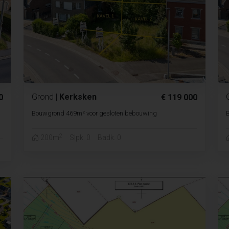
Grond
|
Kerksken
0
€ 119 000
Bouwgrond 469m² voor gesloten bebouwing
2
200m
Slpk. 0
Badk. 0