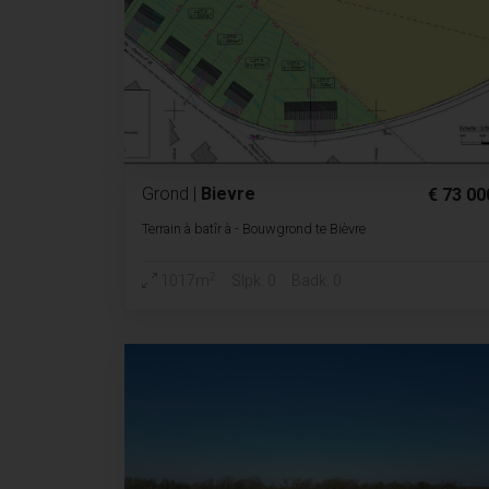
Grond
|
Bievre
€ 73 00
Terrain à batîr à - Bouwgrond te Bièvre
2
1017m
Slpk. 0
Badk. 0