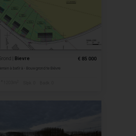
Grond
|
Bievre
€ 85 000
errain à batîr à - Bouwgrond te Bièvre
2
1203m
Slpk. 0
Badk. 0