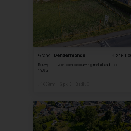
Grond
|
Dendermonde
€ 215 00
Bouwgrond voor open bebouwing met straatbreedte
19,85m
2
608m
Slpk. 0
Badk. 0