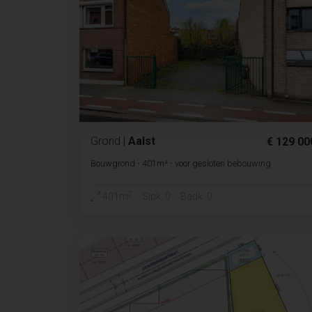
Grond
|
Aalst
€ 129 00
Bouwgrond - 401m² - voor gesloten bebouwing
2
401m
Slpk. 0
Badk. 0