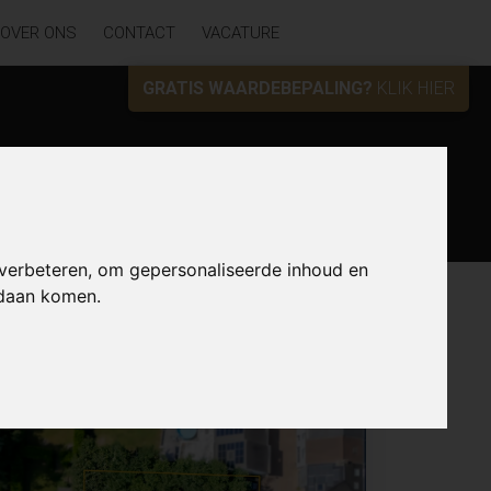
OVER ONS
CONTACT
VACATURE
GRATIS WAARDEBEPALING?
KLIK HIER
Zoek
 verbeteren, om gepersonaliseerde inhoud en
ndaan komen.
Lijst
Kaart
Sorteer