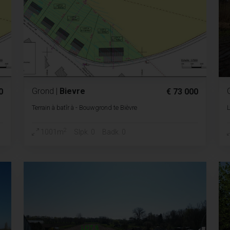
Grond
|
Bievre
0
€ 73 000
Terrain à batîr à - Bouwgrond te Bièvre
2
1001m
Slpk. 0
Badk. 0