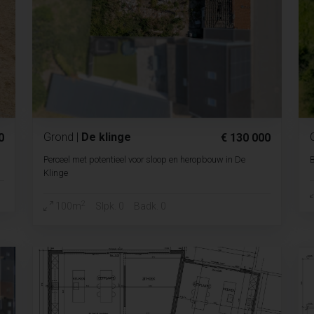
Grond
|
De klinge
0
€ 130 000
Perceel met potentieel voor sloop en heropbouw in De
B
Klinge
2
100m
Slpk. 0
Badk. 0