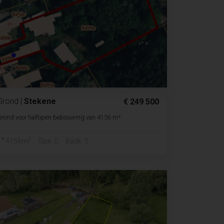
Grond
|
Stekene
€ 249 500
Grond voor halfopen bebouwing van 4156 m²
2
4156m
Slpk. 0
Badk. 0