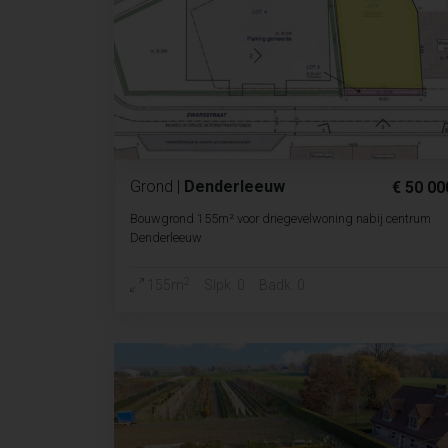
Grond
|
Denderleeuw
€ 50 00
Bouwgrond 155m² voor driegevelwoning nabij centrum
Denderleeuw
2
155m
Slpk. 0
Badk. 0