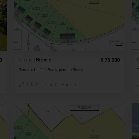
Grond
|
Bievre
0
€ 75 000
Terrain à batîr à - Bouwgrond te Bièvre
T
2
1083m
Slpk. 0
Badk. 0