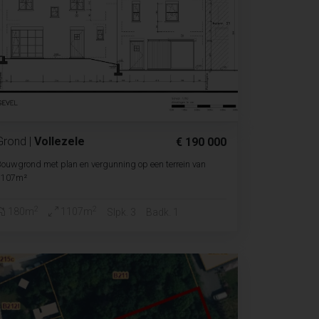
Grond
|
Vollezele
€ 190 000
ouwgrond met plan en vergunning op een terrein van
1107m²
2
2
180m
1107m
Slpk. 3
Badk. 1