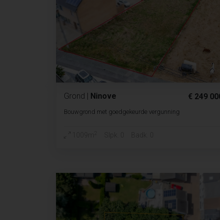
Grond
|
Ninove
€ 249 00
Bouwgrond met goedgekeurde vergunning
2
1009m
Slpk. 0
Badk. 0