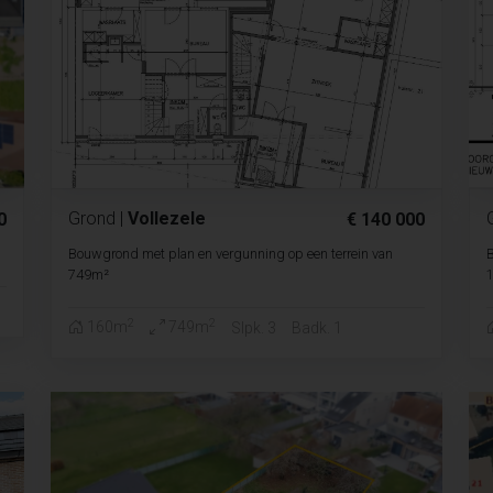
Grond
|
Vollezele
0
€ 140 000
Bouwgrond met plan en vergunning op een terrein van
B
749m²
2
2
160m
749m
Slpk. 3
Badk. 1