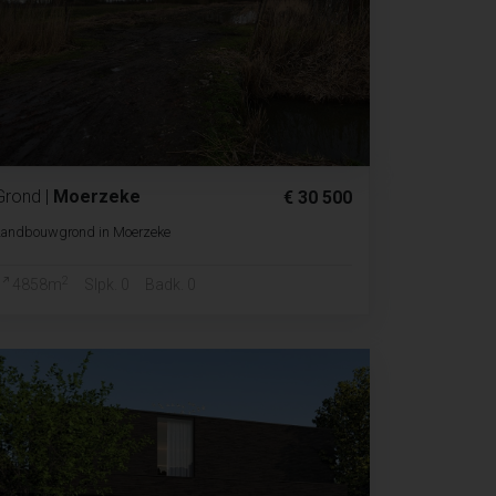
Grond
|
Moerzeke
€ 30 500
Landbouwgrond in Moerzeke
2
4858m
Slpk. 0
Badk. 0