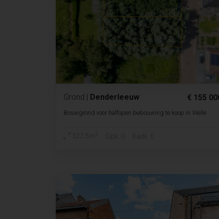
Grond
|
Denderleeuw
€ 155 00
Bouwgrond voor halfopen bebouwing te koop in Welle
2
322.5m
Slpk. 0
Badk. 0