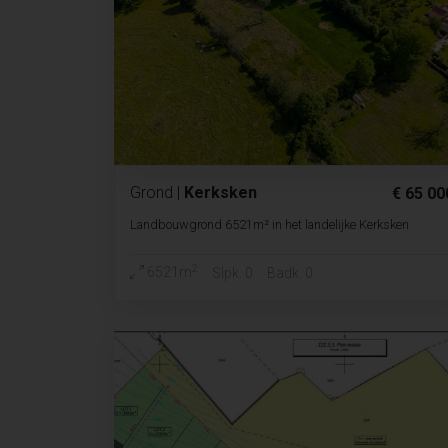
Grond
|
Kerksken
€ 65 00
Landbouwgrond 6521m² in het landelijke Kerksken
2
6521m
Slpk. 0
Badk. 0