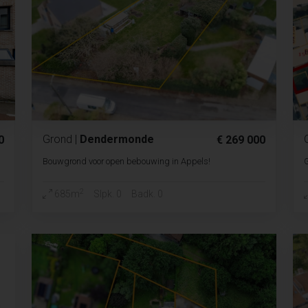
Grond
|
Dendermonde
0
€ 269 000
Bouwgrond voor open bebouwing in Appels!
2
685m
Slpk. 0
Badk. 0