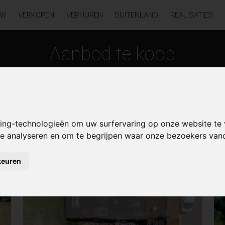
UW
VERKOPEN
VERHUREN
BUITENLAND
REALISATIES
Aanbod te koop
king-technologieën om uw surfervaring op onze website te
 te analyseren en om te begrijpen waar onze bezoekers va
ke-melle
keuren