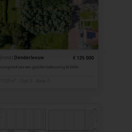
Grond
|
Denderleeuw
€ 125 000
ouwgrond voor een gesloten bebouwing te Welle
2
225m
Slpk. 0
Badk. 0