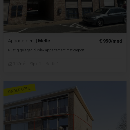
Appartement
|
Melle
€ 950/mnd
Rustig gelegen duplex appartement met carport
2
107m
Slpk. 2
Badk. 1
ONDER OPTIE