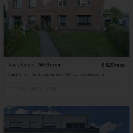
Appartement
|
Wetteren
€ 825/mnd
Appartement met 3 slaapkamers in kleinschalige residentie
2
114m
Slpk. 3
Badk. 1