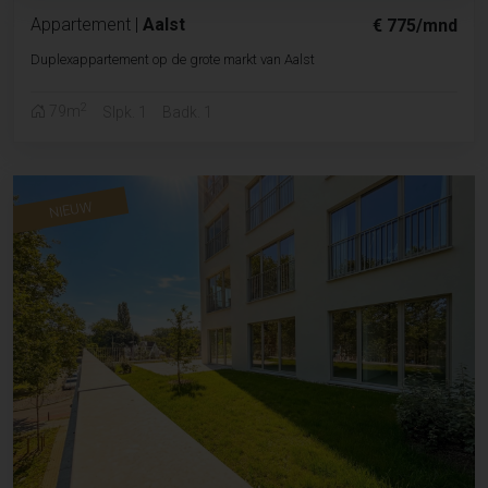
Appartement
|
Aalst
€ 775/mnd
Duplexappartement op de grote markt van Aalst
2
79m
Slpk. 1
Badk. 1
NIEUW