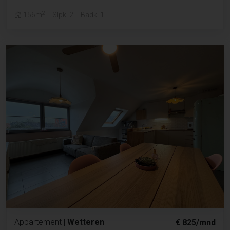
2
156m
Slpk. 2
Badk. 1
Appartement
|
Wetteren
€ 825/mnd