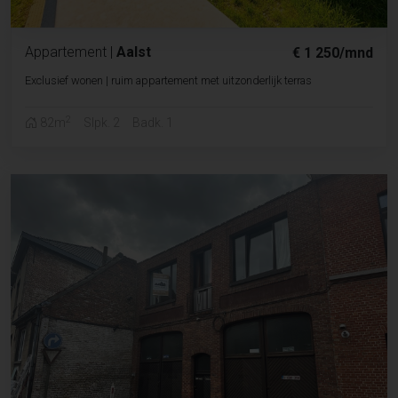
Appartement
|
Aalst
€ 1 250/mnd
Exclusief wonen | ruim appartement met uitzonderlijk terras
2
82m
Slpk. 2
Badk. 1