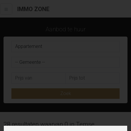
IMMO ZONE
Aanbod te huur
Zoek
28 resultaten waarvan 0 in Temse