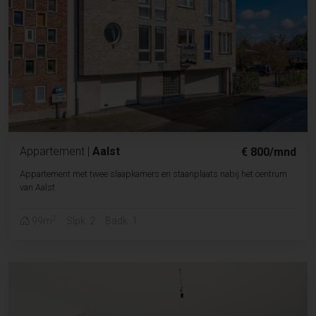
Appartement
|
Aalst
€ 800/mnd
Appartement met twee slaapkamers en staanplaats nabij het centrum
van Aalst
2
99m
Slpk. 2
Badk. 1