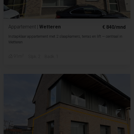
Appartement
|
Wetteren
€ 840/mnd
Instapklaar appartement met 2 slaapkamers, terras en lift — centraal in
Wetteren
2
91m
Slpk. 2
Badk. 1