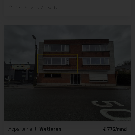
2
113m
Slpk. 2
Badk. 1
Appartement
|
Wetteren
€ 775/mnd