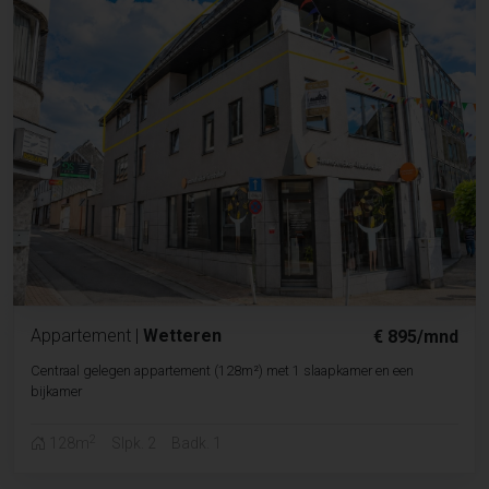
Appartement
|
Wetteren
€ 895/mnd
Centraal gelegen appartement (128m²) met 1 slaapkamer en een
bijkamer
2
128m
Slpk. 2
Badk. 1