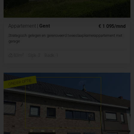
Appartement
|
Gent
€ 1 095/mnd
Strategisch gelegen en gerenoveerd tweeslaapkamerappartement met
garage
2
83m
Slpk. 2
Badk. 1
ONDER OPTIE