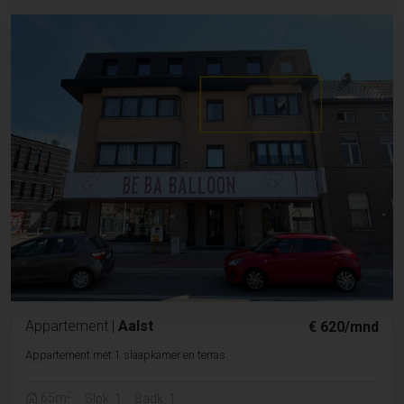
Appartement
|
Aalst
€ 620/mnd
Appartement met 1 slaapkamer en terras
2
65m
Slpk. 1
Badk. 1