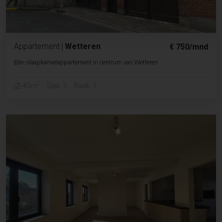
Appartement
|
Wetteren
€ 750/mnd
Eén-slaapkamerappartement in centrum van Wetteren
2
45m
Slpk. 1
Badk. 1