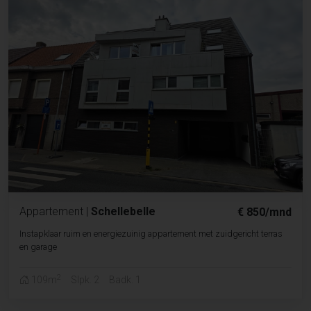
Appartement
|
Schellebelle
€ 850/mnd
Instapklaar ruim en energiezuinig appartement met zuidgericht terras
en garage
2
109m
Slpk. 2
Badk. 1