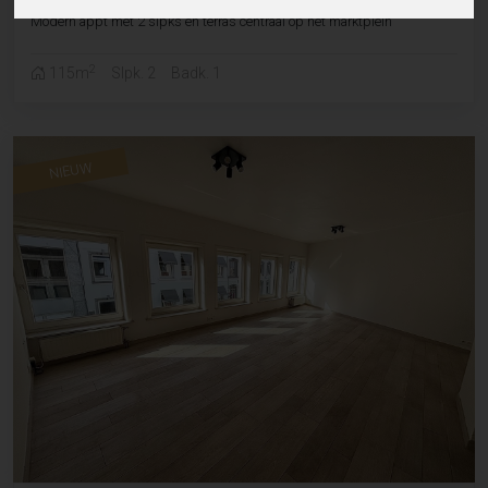
Modern appt met 2 slpks en terras centraal op het marktplein
2
115m
Slpk. 2
Badk. 1
NIEUW