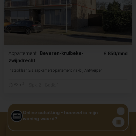
Appartement
|
Beveren-kruibeke-
€ 850/mnd
zwijndrecht
Instapklaar, 2-slaapkamerappartement vlakbij Antwerpen
2
83m
Slpk. 2
Badk. 1
Niet gevonden wat u zocht?
GRATIS WAARDEBEPALING?
KLIK HIER
Deel uw wensen en wij gaan voor u aan de slag.