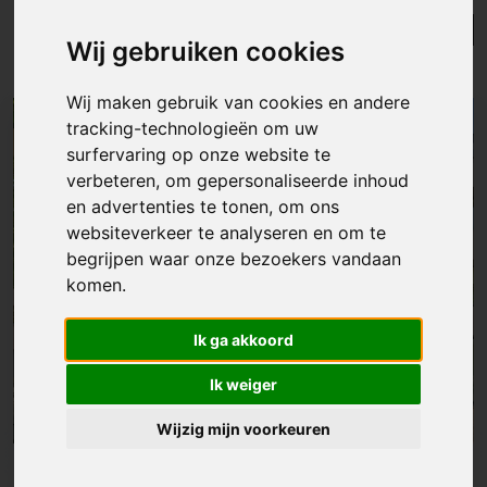
Lijst
Kaart
Sorteer
Wij gebruiken cookies
Resultaten in de buurt
Wij maken gebruik van cookies en andere
tracking-technologieën om uw
NIEUW
surfervaring op onze website te
verbeteren, om gepersonaliseerde inhoud
en advertenties te tonen, om ons
websiteverkeer te analyseren en om te
begrijpen waar onze bezoekers vandaan
komen.
Ik ga akkoord
Ik weiger
Wijzig mijn voorkeuren
Appartement
|
Sint-lievens-houtem
€ 895/mnd