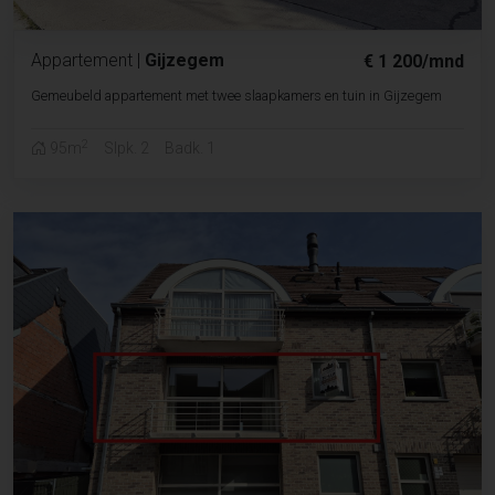
Appartement
|
Gijzegem
€ 1 200/mnd
Gemeubeld appartement met twee slaapkamers en tuin in Gijzegem
2
95m
Slpk. 2
Badk. 1