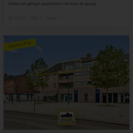
Interessant gelegen appartement met terras en garage.
2
107m
Slpk. 2
Badk. 1
ONDER OPTIE