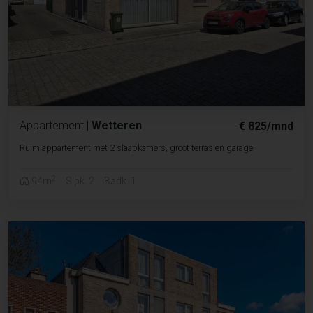
Appartement
|
Wetteren
€ 825/mnd
Ruim appartement met 2 slaapkamers, groot terras en garage
2
94m
Slpk. 2
Badk. 1