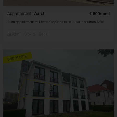
Appartement
|
Aalst
€ 800/mnd
Ruim appartement met twee slaapkamers en terras in centrum Aalst
2
92m
Slpk. 2
Badk. 1
ONDER OPTIE