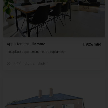
Appartement
|
Hamme
€ 925/mnd
Instapklaar appartement met 2 slaapkamers
2
103m
Slpk. 2
Badk. 1