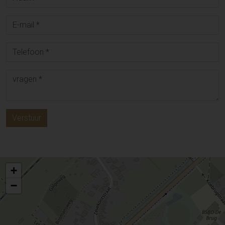
Verstuur
+
−