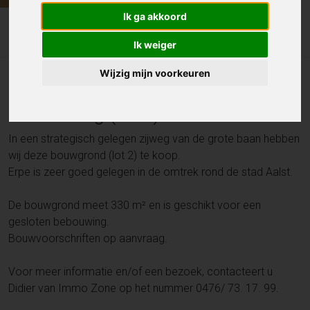
Ik ga akkoord
Bouwgrond
Dorpsstraat 272B , ERPE
Ik weiger
Wijzig mijn voorkeuren
Bouwgrond voor gesloten
bebouwing (lot 2) - 330 m²
In een strategisch gelegen zijweg van de grote baan hebben
wij deze bouwgrond (lot 2) te koop.
Erpe is zeer goed gelegen in de omtrek rond de stad Aalst.
De bouwgrond meet 330 m² en is geschikt voor een
gesloten bebouwing.
Bouwvoorschriften op aanvraag.
Voor meer informatie en/of een bezoek, contacteert u
Didier van Immo Zone op het nummer 0476/ 73. 17. 99.