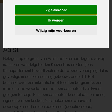
Appartement
Ik ga akkoord
Ouden Aardeweg 20 5, AALST
Ik weiger
Energievriendelijk
Wijzig mijn voorkeuren
dakappartement op de rand van
Aalst
Gelegen op de grens van Aalst met Erembodegem, vlakbij
natuur- en wandelgebieden Kluizenbos en Gerstjens.
Dit appartement bevindt zich op de tweede verdieping dat is
gevestigd in een kleinschalig gebouw zonder lift. Het
beschikt over een inkomhal met toilet en bergruimte, een
mooie ruime woonkamer met een aansluitend zuid-west
gelegen terrasje. Er is een aansluitende eetplaats en ruime,
ingerichte open keuken, 2 slaapkamers( waarvan 1
doorloopkamer) en een badkamer (douche-in-bad,