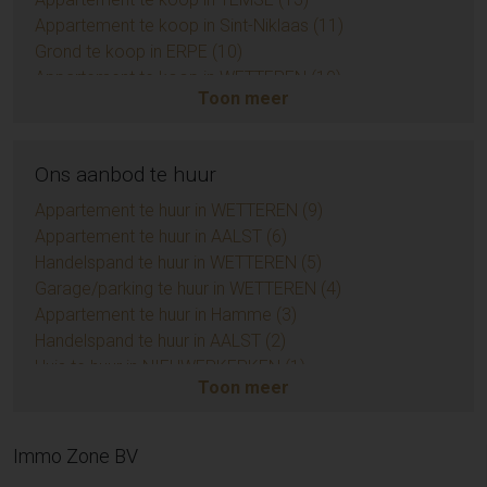
Appartement te koop in Sint-Niklaas (11)
Grond te koop in ERPE (10)
Appartement te koop in WETTEREN (10)
Toon meer
Huis te koop in BRAINE-LE-COMTE (9)
Appartement te koop in ZUIDKOTE (9)
Handelspand te koop in AALST (7)
Ons aanbod te huur
Opbrengsteigendom te koop in AALST (6)
Appartement te koop in AMBLETEUSE (6)
Appartement te huur in WETTEREN (9)
Huis te koop in Sint-Niklaas (6)
Appartement te huur in AALST (6)
Huis te koop in Temse (5)
Handelspand te huur in WETTEREN (5)
Grond te koop in BIEVRE (4)
Garage/parking te huur in WETTEREN (4)
Grond te koop in KERKSKEN (3)
Appartement te huur in Hamme (3)
Appartement te koop in LIEDEKERKE (3)
Handelspand te huur in AALST (2)
Huis te koop in Zottegem (3)
Huis te huur in NIEUWERKERKEN (1)
Toon meer
Huis te koop in Herzele (3)
Huis te huur in AALST (1)
Huis te koop in Sint-Lievens-Houtem (3)
Appartement te huur in SINT-LIEVENS-HOUTEM (1)
Garage/parking te koop in AALST (3)
Appartement te huur in Sint-Niklaas (1)
Immo Zone BV
Grond te koop in DENDERLEEUW (3)
Garage/parking te huur in AALST (1)