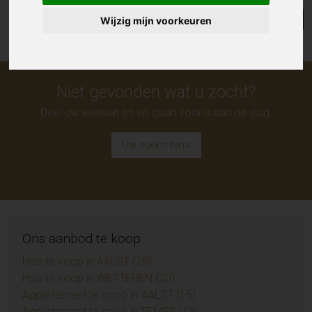
Lijst
Kaart
Sorteer
Wijzig mijn voorkeuren
Niet gevonden wat u zocht?
Deel uw wensen en wij gaan voor u aan de slag.
Uw zoekcriteria
Ons aanbod te koop
Huis te koop in AALST (28)
Huis te koop in WETTEREN (20)
Appartement te koop in AALST (15)
Appartement te koop in TEMSE (13)