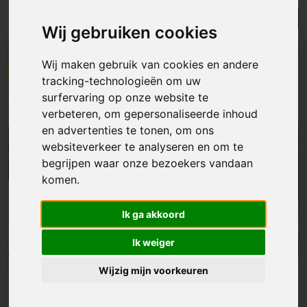
Lijst
Kaart
Sorteer
Wij gebruiken cookies
ONDER OPTIE
Wij maken gebruik van cookies en andere
tracking-technologieën om uw
surfervaring op onze website te
verbeteren, om gepersonaliseerde inhoud
en advertenties te tonen, om ons
websiteverkeer te analyseren en om te
begrijpen waar onze bezoekers vandaan
komen.
Ik ga akkoord
Ik weiger
Wijzig mijn voorkeuren
Huis
|
Denderleeuw
€ 430 000
Zeer mooie halfopen bebouwing in rustige woonwijk te Welle