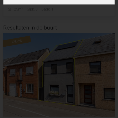
2
125m
Slpk. 3
Badk. 1
Resultaten in de buurt
NIEUW