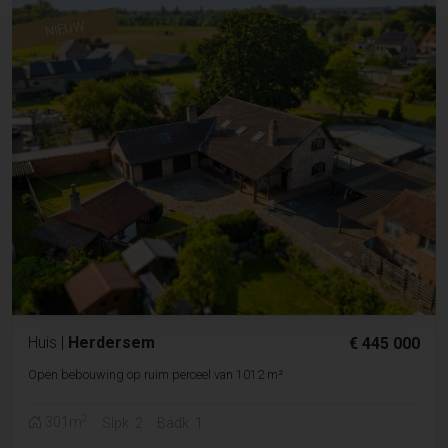
NIEUW
Huis
|
Herdersem
€ 445 000
Open bebouwing op ruim perceel van 1012 m²
2
301m
Slpk. 2
Badk. 1