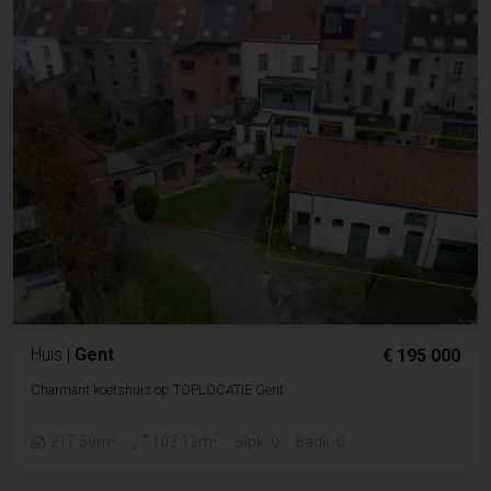
Huis
|
Gent
€ 195 000
Charmant koetshuis op TOPLOCATIE Gent
2
2
217.59m
103.12m
Slpk. 0
Badk. 0