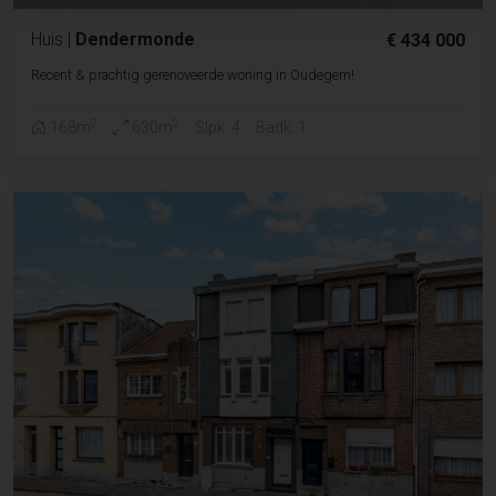
Huis
|
Dendermonde
€ 434 000
Recent & prachtig gerenoveerde woning in Oudegem!
2
2
168m
630m
Slpk. 4
Badk. 1