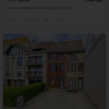
Huis
|
Temse
€ 495 000
Zeer ruime halfopen bebouwing nabij de Durme
2
2
301m
541m
Slpk. 6
Badk. 2
NIEUW