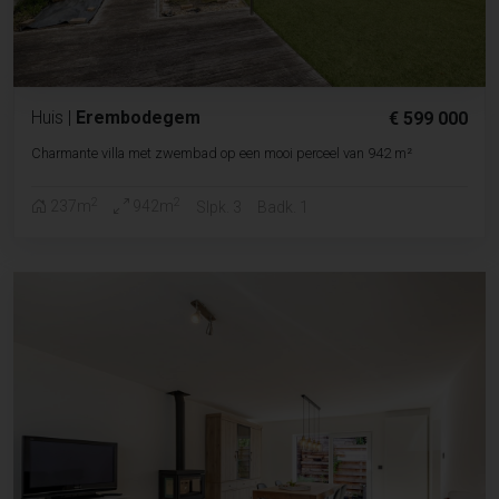
Huis
|
Erembodegem
€ 599 000
Charmante villa met zwembad op een mooi perceel van 942 m²
2
2
237m
942m
Slpk. 3
Badk. 1