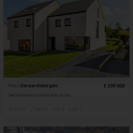
Huis
|
Geraardsbergen
€ 399 000
Zeer ruime woning met 4 slpks en tuin
2
2
235m
640m
Slpk. 3
Badk. 1