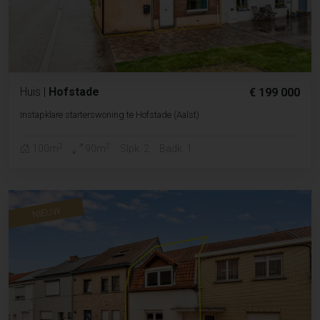
Huis
|
Hofstade
€ 199 000
Instapklare starterswoning te Hofstade (Aalst)
2
2
100m
90m
Slpk. 2
Badk. 1
NIEUW