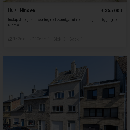
Huis
|
Ninove
€ 355 000
Instapklare gezinswoning met zonnige tuin en strategisch ligging te
Ninove
2
2
152m
1064m
Slpk. 3
Badk. 1