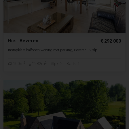
Huis
|
Beveren
€ 292 000
Instapklare halfopen woning met parking, Beveren - 2 slp
2
2
100m
282m
Slpk. 2
Badk. 1