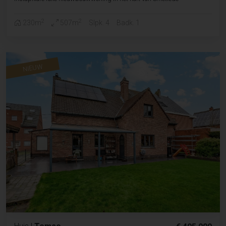
2
2
230m
507m
Slpk. 4
Badk. 1
NIEUW