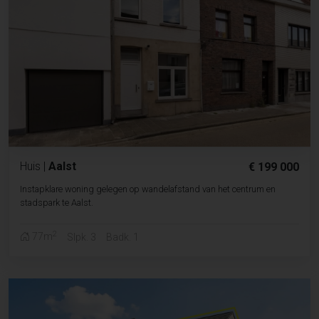
Huis
|
Aalst
€ 199 000
Instapklare woning gelegen op wandelafstand van het centrum en
stadspark te Aalst.
2
77m
Slpk. 3
Badk. 1