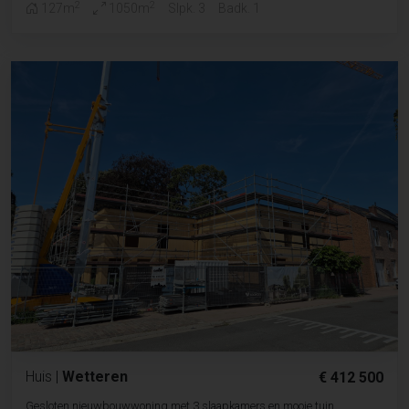
2
2
127m
1050m
Slpk. 3
Badk. 1
Huis
|
Wetteren
€ 412 500
Gesloten nieuwbouwwoning met 3 slaapkamers en mooie tuin.