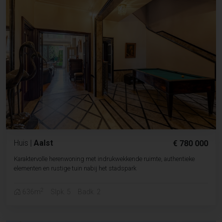
Huis
|
Aalst
€ 780 000
Karaktervolle herenwoning met indrukwekkende ruimte, authentieke
elementen en rustige tuin nabij het stadspark
2
636m
Slpk. 5
Badk. 2