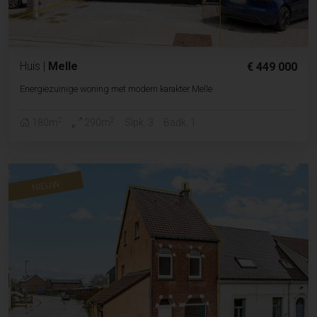
Huis
|
Melle
€ 449 000
Energiezuinige woning met modern karakter Melle
2
2
180m
290m
Slpk. 3
Badk. 1
NIEUW