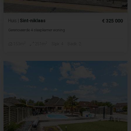
Huis
|
Sint-niklaas
€ 325 000
Gerenoveerde 4 slaapkamer woning
2
2
153m
251m
Slpk. 4
Badk. 2