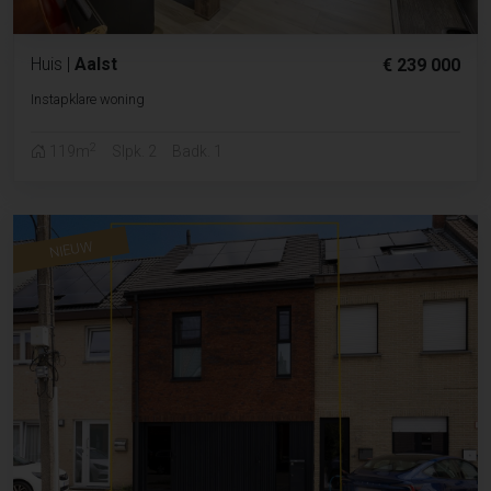
Huis
|
Aalst
€ 239 000
Instapklare woning
2
119m
Slpk. 2
Badk. 1
NIEUW