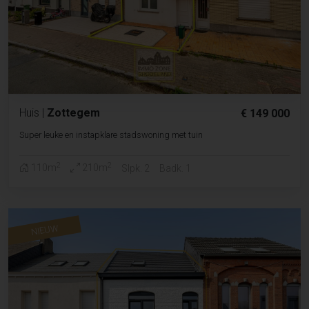
Huis
|
Zottegem
€ 149 000
Super leuke en instapklare stadswoning met tuin
2
2
110m
210m
Slpk. 2
Badk. 1
NIEUW