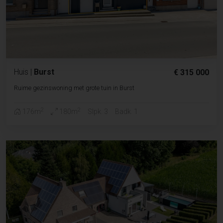
Huis
|
Burst
€ 315 000
Ruime gezinswoning met grote tuin in Burst
2
2
176m
180m
Slpk. 3
Badk. 1