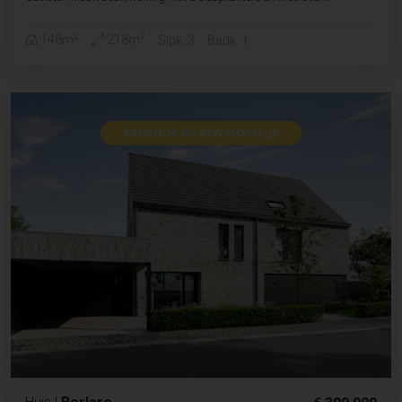
2
2
148m
218m
Slpk. 3
Badk. 1