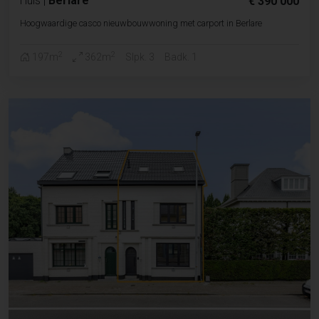
Huis
|
Berlare
€ 390 000
Hoogwaardige casco nieuwbouwwoning met carport in Berlare
2
2
197m
362m
Slpk. 3
Badk. 1