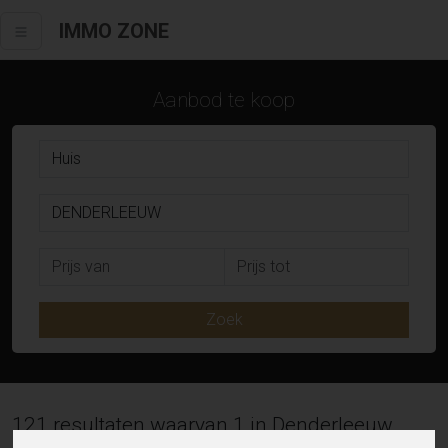
IMMO ZONE
Aanbod te koop
Zoek
121 resultaten waarvan 1 in Denderleeuw