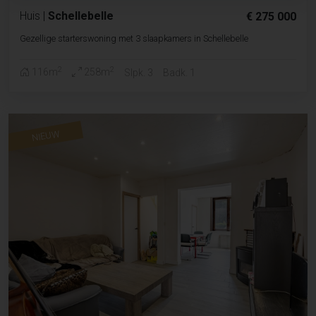
Huis
|
Schellebelle
€ 275 000
Gezellige starterswoning met 3 slaapkamers in Schellebelle
2
2
116m
258m
Slpk. 3
Badk. 1
NIEUW