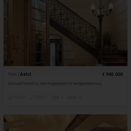
Huis
|
Aalst
€ 995 000
Exclusief herenhuis met mogelijkheid tot kangoeroewoning
2
2
992m
590m
Slpk. 5
Badk. 4
NIEUW