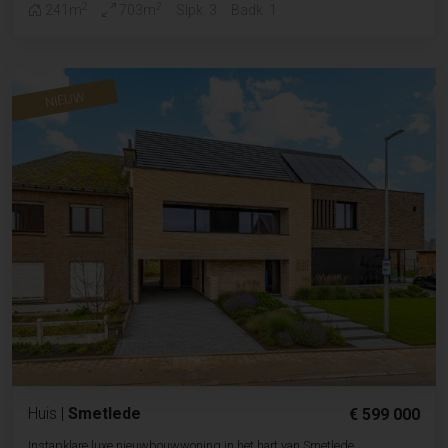
2
2
241m
703m
Slpk. 3
Badk. 1
NIEUW
Huis
|
Smetlede
€ 599 000
Instapklare luxe nieuwbouwwoning in het hart van Smetlede