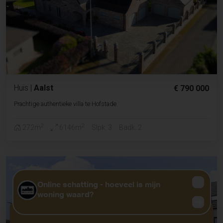
Huis
|
Aalst
€ 790 000
Prachtige authentieke villa te Hofstade
2
2
272m
6146m
Slpk. 3
Badk. 2
GRATIS WAARDEBEPALING?
KLIK HIER