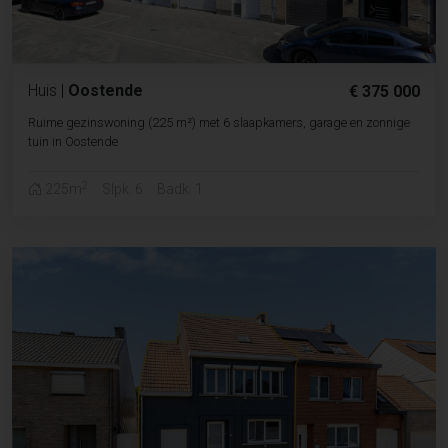
Huis
|
Oostende
€ 375 000
Ruime gezinswoning (225 m²) met 6 slaapkamers, garage en zonnige
tuin in Oostende
2
225m
Slpk. 6
Badk. 1