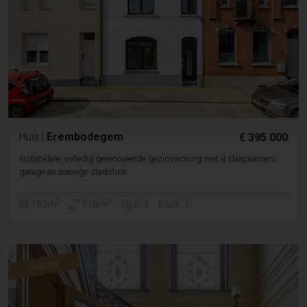
Huis
|
Erembodegem
€ 395 000
Instapklare, volledig gerenoveerde gezinswoning met 4 slaapkamers,
garage en zonnige stadstuin
2
2
153m
176m
Slpk. 4
Badk. 1
NIEUW