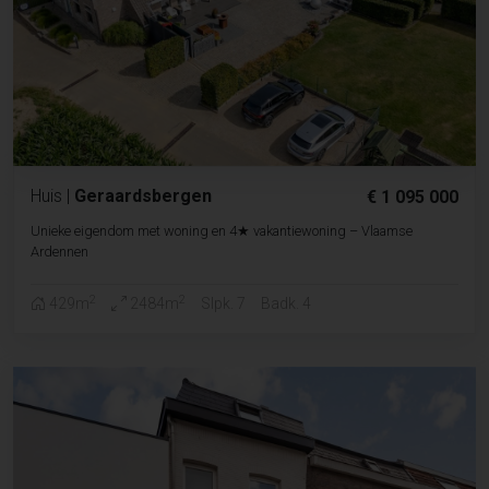
Huis
|
Geraardsbergen
€ 1 095 000
Unieke eigendom met woning en 4★ vakantiewoning – Vlaamse
Ardennen
2
2
429m
2484m
Slpk. 7
Badk. 4