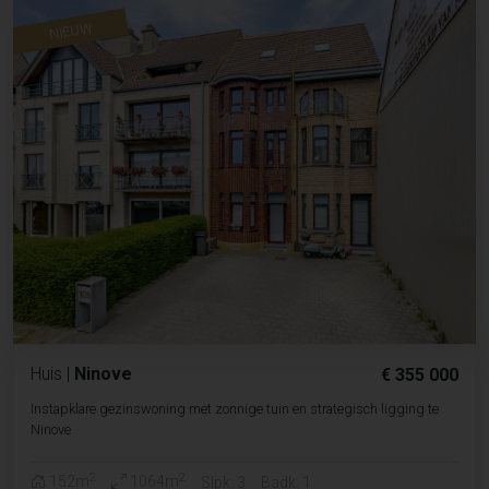
NIEUW
Huis
|
Ninove
€ 355 000
Instapklare gezinswoning met zonnige tuin en strategisch ligging te
Ninove
2
2
152m
1064m
Slpk. 3
Badk. 1