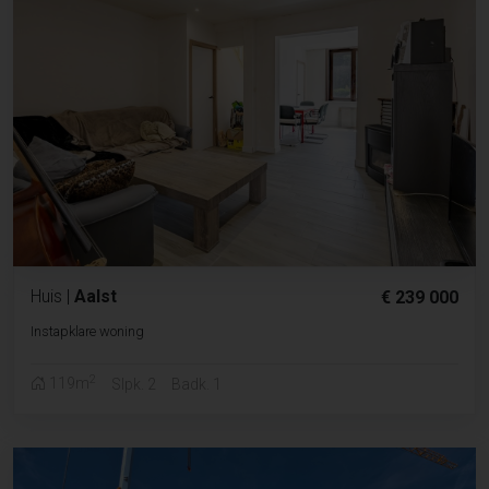
Huis
|
Aalst
€ 239 000
Instapklare woning
2
119m
Slpk. 2
Badk. 1