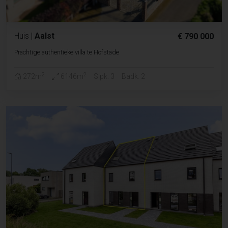
Huis
|
Aalst
€ 790 000
Prachtige authentieke villa te Hofstade
2
2
272m
6146m
Slpk. 3
Badk. 2