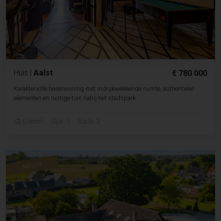
Huis
|
Aalst
€ 780 000
Karaktervolle herenwoning met indrukwekkende ruimte, authentieke
elementen en rustige tuin nabij het stadspark
2
636m
Slpk. 5
Badk. 2
NIEUW