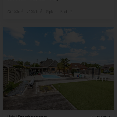
2
2
153m
251m
Slpk. 4
Badk. 2