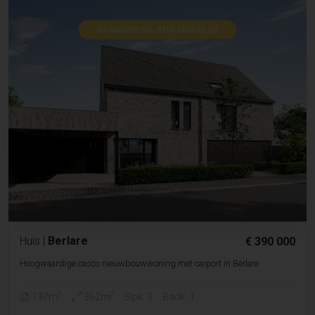
Huis
|
Berlare
€ 390 000
Hoogwaardige casco nieuwbouwwoning met carport in Berlare
2
2
197m
362m
Slpk. 3
Badk. 1