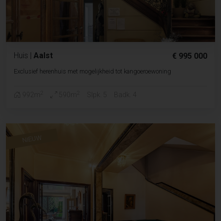
Huis
|
Aalst
€ 995 000
Exclusief herenhuis met mogelijkheid tot kangoeroewoning
2
2
992m
590m
Slpk. 5
Badk. 4
NIEUW