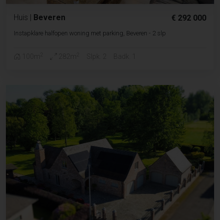
Huis
|
Beveren
€ 292 000
Instapklare halfopen woning met parking, Beveren - 2 slp
2
2
100m
282m
Slpk. 2
Badk. 1