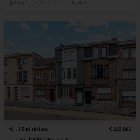
2
2
168m
630m
Slpk. 4
Badk. 1
Huis
|
Sint-niklaas
€ 325 000
Gerenoveerde 4 slaapkamer woning