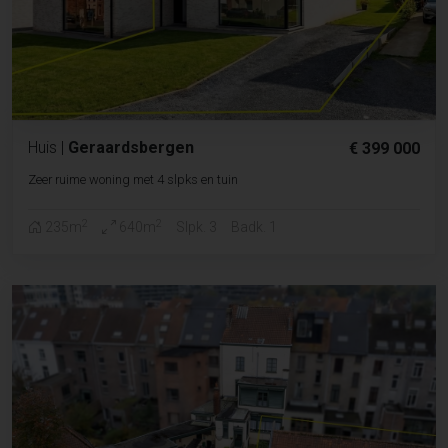
Huis
|
Geraardsbergen
€ 399 000
Zeer ruime woning met 4 slpks en tuin
2
2
235m
640m
Slpk. 3
Badk. 1