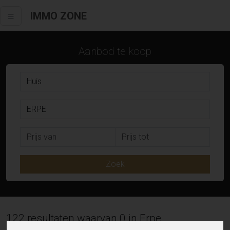
IMMO ZONE
Aanbod te koop
Zoek
122 resultaten waarvan 0 in Erpe