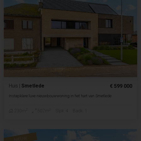
Huis
|
Smetlede
€ 599 000
Instapklare luxe nieuwbouwwoning in het hart van Smetlede
2
2
230m
507m
Slpk. 4
Badk. 1
NIEUW