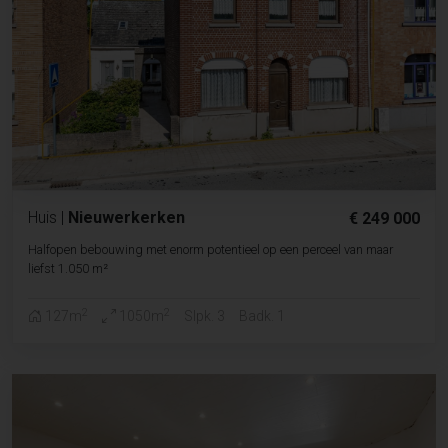
Huis
|
Nieuwerkerken
€ 249 000
Halfopen bebouwing met enorm potentieel op een perceel van maar
liefst 1.050 m²
2
2
127m
1050m
Slpk. 3
Badk. 1