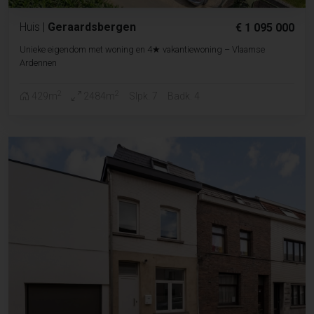
Huis
|
Geraardsbergen
€ 1 095 000
Unieke eigendom met woning en 4★ vakantiewoning – Vlaamse
Ardennen
2
2
429m
2484m
Slpk. 7
Badk. 4