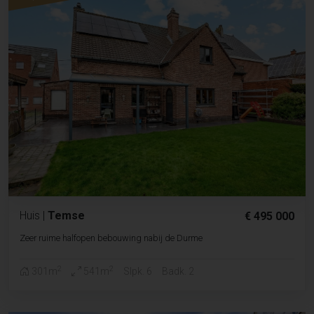
Huis
|
Temse
€ 495 000
Zeer ruime halfopen bebouwing nabij de Durme
2
2
301m
541m
Slpk. 6
Badk. 2