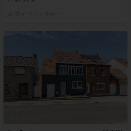
tuin in Oostende
2
225m
Slpk. 6
Badk. 1