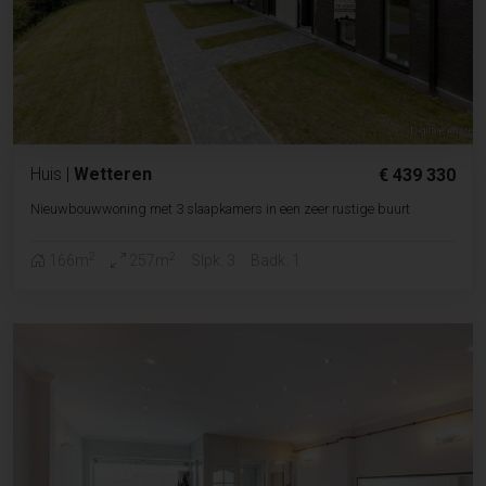
Huis
|
Wetteren
€ 439 330
Nieuwbouwwoning met 3 slaapkamers in een zeer rustige buurt
2
2
166m
257m
Slpk. 3
Badk. 1