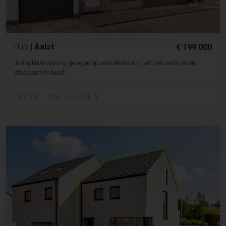
Huis
|
Aalst
€ 199 000
Instapklare woning gelegen op wandelafstand van het centrum en
stadspark te Aalst.
2
77m
Slpk. 3
Badk. 1