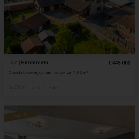
Huis
|
Herdersem
€ 445 000
Open bebouwing op ruim perceel van 1012 m²
2
301m
Slpk. 2
Badk. 1
NIEUW