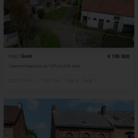
Huis
|
Gent
€ 195 000
Charmant koetshuis op TOPLOCATIE Gent
2
2
217.59m
103.12m
Slpk. 0
Badk. 0