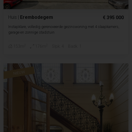
Huis
|
Erembodegem
€ 395 000
Instapklare, volledig gerenoveerde gezinswoning met 4 slaapkamers,
garage en zonnige stadstuin
2
2
153m
176m
Slpk. 4
Badk. 1
NIEUW