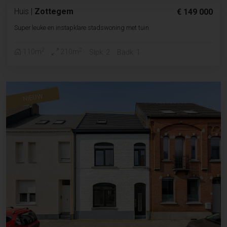
Huis
|
Zottegem
€ 149 000
Super leuke en instapklare stadswoning met tuin
2
2
110m
210m
Slpk. 2
Badk. 1
NIEUW