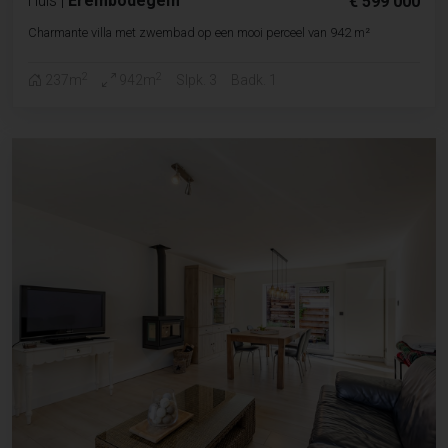
Huis
|
Erembodegem
€ 599 000
Charmante villa met zwembad op een mooi perceel van 942 m²
2
2
237m
942m
Slpk. 3
Badk. 1