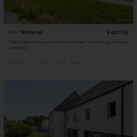
Huis
|
Wetteren
€ 430 742
Toekomstbestendig wonen of slim investeren: 14 zero-energy woningen
in Wetteren
2
2
167m
233m
Slpk. 3
Badk. 1