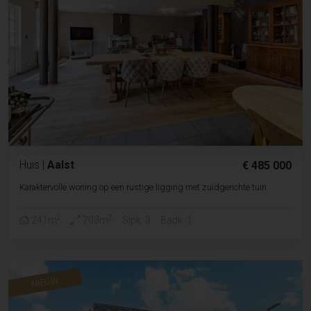
Huis
|
Aalst
€ 485 000
Karaktervolle woning op een rustige ligging met zuidgerichte tuin
2
2
241m
703m
Slpk. 3
Badk. 1
NIEUW