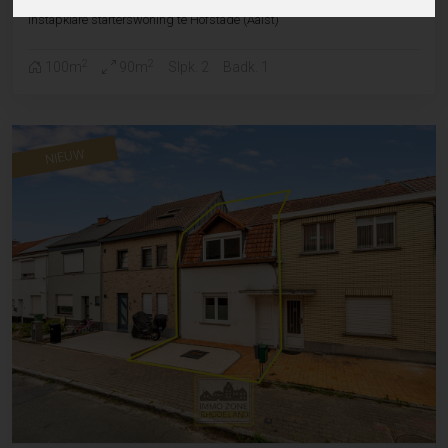
Instapklare starterswoning te Hofstade (Aalst)
2
2
100m
90m
Slpk. 2
Badk. 1
NIEUW