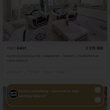
Huis
|
Aalst
€ 375 000
Ruime stadswoning met 3 slaapkamers, 2 keukens, 2 badkamers en
ruime stadstuin
2
2
261m
270m
Slpk. 3
Badk. 2
GRATIS WAARDEBEPALING?
KLIK HIER