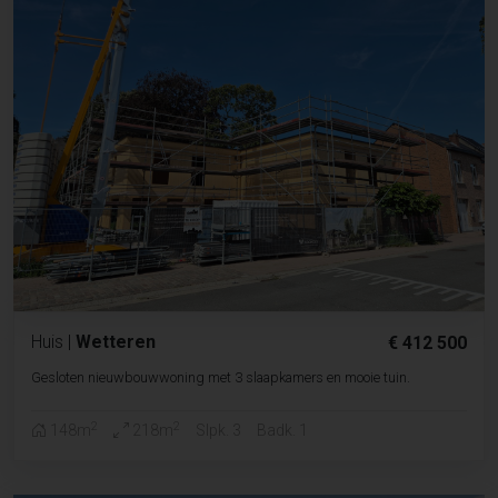
Huis
|
Wetteren
€ 412 500
Gesloten nieuwbouwwoning met 3 slaapkamers en mooie tuin.
2
2
148m
218m
Slpk. 3
Badk. 1