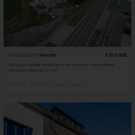
Handelspand
|
Voorde
€ 519 000
Strategisch gelegen handelspand met woonst te Voorde met een
grondoppervlakte van 2172m²
2
2
560m
2094m
Slpk. 0
Badk. 0