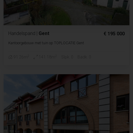
Handelspand
|
Gent
€ 195 000
Kantoorgebouw met tuin op TOPLOCATIE Gent
2
2
91.26m
141.18m
Slpk. 0
Badk. 0