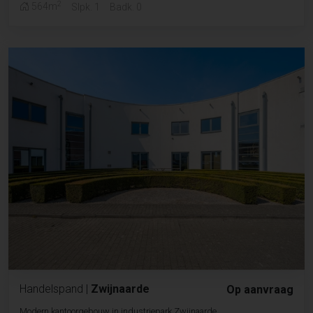
2
564m
Slpk. 1
Badk. 0
Handelspand
|
Zwijnaarde
Op aanvraag
Modern kantoorgebouw in industriepark Zwijnaarde