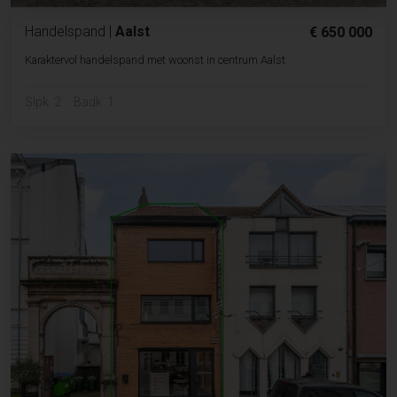
Handelspand
|
Aalst
€ 650 000
Karaktervol handelspand met woonst in centrum Aalst
Slpk. 2
Badk. 1