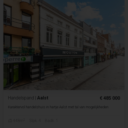
Handelspand
|
Aalst
€ 485 000
Karaktervol handelshuis in hartje Aalst met tal van mogelijkheden
2
448m
Slpk. 4
Badk. 1