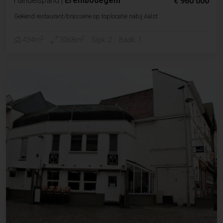
Handelspand
|
Erembodegem
€ 960 000
Gekend restaurant/brasserie op toplocatie nabij Aalst
2
2
434m
3068m
Slpk. 2
Badk. 1