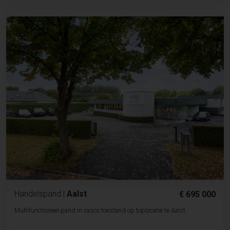
Handelspand
|
Aalst
€ 695 000
Multifunctioneel pand in casco toestand op toplocatie te Aalst.