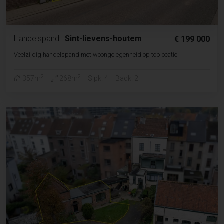
Handelspand
|
Sint-lievens-houtem
€ 199 000
Veelzijdig handelspand met woongelegenheid op toplocatie
2
2
357m
268m
Slpk. 4
Badk. 2