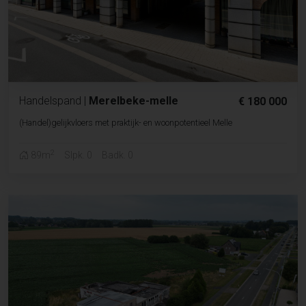
Handelspand
|
Merelbeke-melle
€ 180 000
(Handel)gelijkvloers met praktijk- en woonpotentieel Melle
2
89m
Slpk. 0
Badk. 0