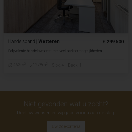
Handelspand
|
Wetteren
€ 299 500
Polyvalente handelswoonst met veel parkeermogelijkheden
2
2
463m
278m
Slpk. 4
Badk. 1
Niet gevonden wat u zocht?
Deel uw wensen en wij gaan voor u aan de slag.
Uw zoekcriteria