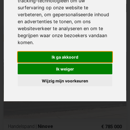
tracking-technologieën om uw
surfervaring op onze website te
Lijst
Kaart
Sorteer
verbeteren, om gepersonaliseerde inhoud
Resultaten in de buurt
en advertenties te tonen, om ons
websiteverkeer te analyseren en om te
NIEUW
begrijpen waar onze bezoekers vandaan
komen.
Ik ga akkoord
Ik weiger
Wijzig mijn voorkeuren
Handelspand
|
Ninove
€ 785 000