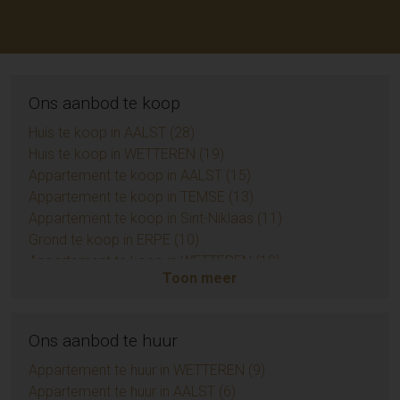
Ons aanbod te koop
Huis te koop in AALST (28)
Huis te koop in WETTEREN (19)
Appartement te koop in AALST (15)
Appartement te koop in TEMSE (13)
Appartement te koop in Sint-Niklaas (11)
Grond te koop in ERPE (10)
Appartement te koop in WETTEREN (10)
Toon meer
Appartement te koop in ZUIDKOTE (9)
Eengezinswoning te koop in BRAINE-LE-COMTE (9)
Handelspand te koop in AALST (7)
Ons aanbod te huur
Opbrengsteigendom te koop in AALST (6)
Huis te koop in Sint-Niklaas (6)
Appartement te huur in WETTEREN (9)
Grond te koop in BIEVRE (4)
Appartement te huur in AALST (6)