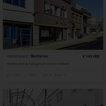
Handelspand
|
Wetteren
€ 149 000
Handelspand op topligging in centrum Wetteren
2
2
219m
238m
Slpk. 0
Badk. 0