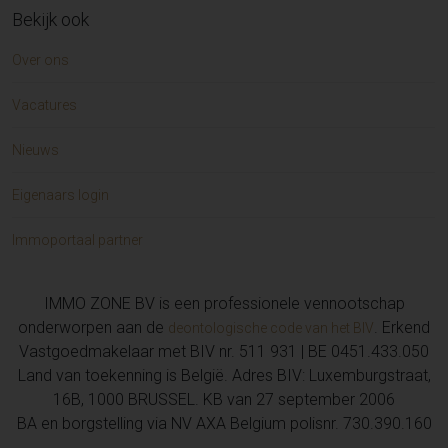
Bekijk ook
Huis te koop in GERAARDSBERGEN (2)
Huis te koop in HOFSTADE (2)
Over ons
Zorgvastgoed te koop in AUDERGHEM (2)
Duplex te koop in AMBLETEUSE (2)
Vacatures
Eengezinswoning te koop in TEMSE (2)
Huis te koop in LOS ALCAZARES MURCIA (1)
Nieuws
Handelspand te koop in EREMBODEGEM (1)
Huis te koop in SAINT-MARTIN-CHOQUEL (1)
Eigenaars login
Handelspand te koop in VOORDE (1)
Handelspand te koop in ZWIJNAARDE (1)
Immoportaal partner
Nieuwbouw woning te koop in WETTEREN (1)
Appartement te koop in EREMBODEGEM (1)
IMMO ZONE BV is een professionele vennootschap
Huis te koop in NIEUWERKERKEN (1)
onderworpen aan de
. Erkend
deontologische code van het BIV
Huis te koop in BURST (1)
Vastgoedmakelaar met BIV nr. 511 931 | BE 0451.433.050
Grond te koop in DE KLINGE (1)
Land van toekenning is België. Adres BIV: Luxemburgstraat,
Grond te koop in Stekene (1)
16B, 1000 BRUSSEL. KB van 27 september 2006
Huis te koop in GIJZEGEM (1)
BA en borgstelling via NV AXA Belgium polisnr. 730.390.160
Huis te koop in OOSTENDE (1)