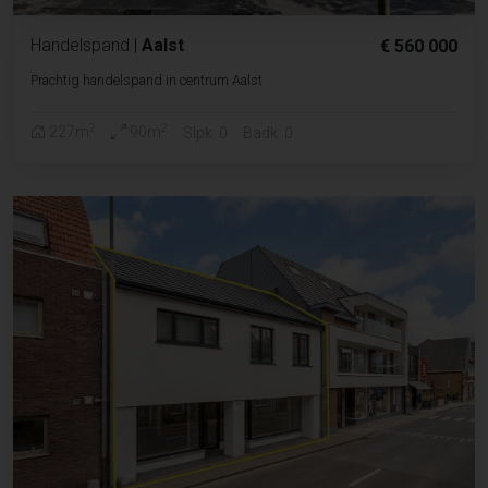
Handelspand
|
Aalst
€ 560 000
Prachtig handelspand in centrum Aalst
2
2
227m
90m
Slpk. 0
Badk. 0