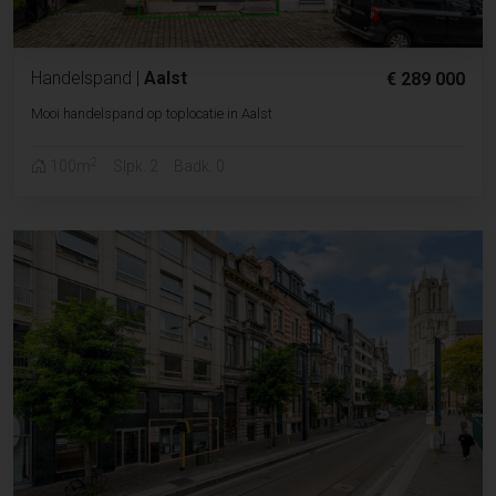
Handelspand
|
Aalst
€ 289 000
Mooi handelspand op toplocatie in Aalst
2
100m
Slpk. 2
Badk. 0