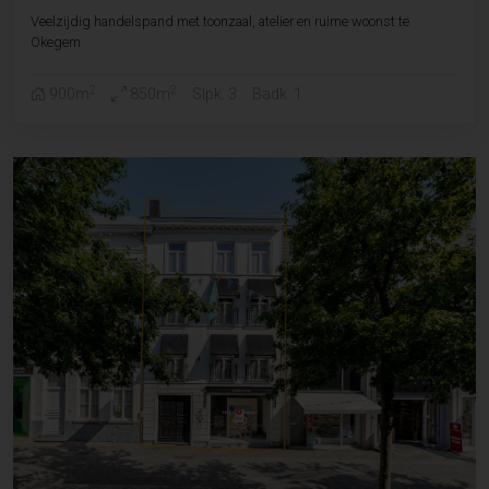
Veelzijdig handelspand met toonzaal, atelier en ruime woonst te
Okegem
2
2
900m
850m
Slpk. 3
Badk. 1