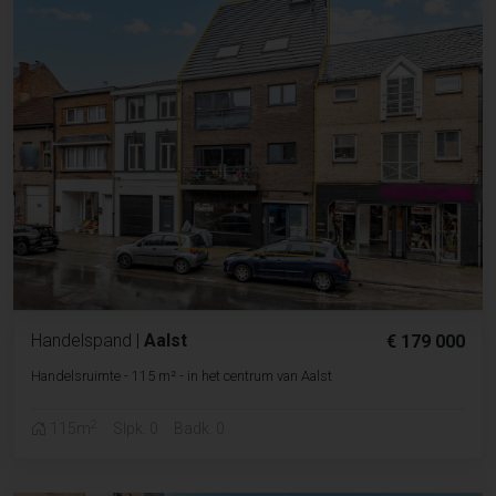
Handelspand
|
Aalst
€ 179 000
Handelsruimte - 115 m² - in het centrum van Aalst
2
115m
Slpk. 0
Badk. 0