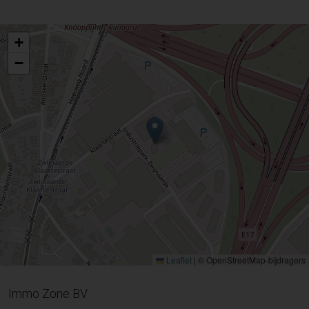
+
−
Leaflet
|
© OpenStreetMap-bijdragers
Immo Zone BV