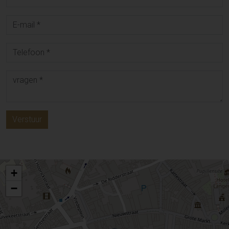
Verstuur
+
−