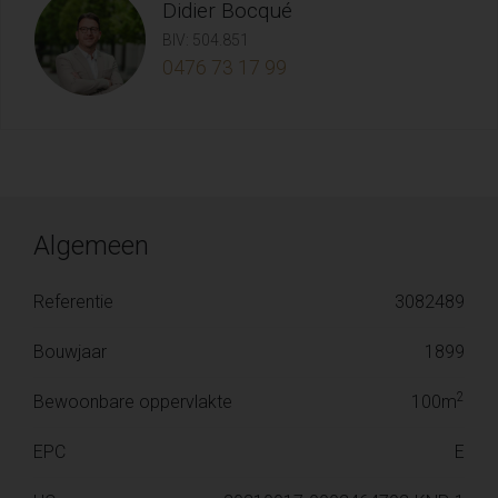
Didier Bocqué
BIV: 504.851
0476 73 17 99
Algemeen
Referentie
3082489
Bouwjaar
1899
2
Bewoonbare oppervlakte
100m
EPC
E