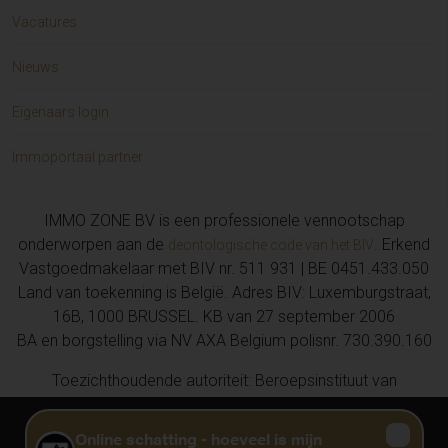
Duplex te koop in AMBLETEUSE (2)
Vacatures
Eengezinswoning te koop in TEMSE (2)
Grond te koop in Stekene (1)
Nieuws
Huis te koop in GIJZEGEM (1)
Huis te koop in OOSTENDE (1)
Eigenaars login
Garage / parking te koop in AALST (1)
Appartement te koop in Sint-Gillis-Bij-Dendermonde (1)
Immoportaal partner
Appartement te koop in KNOKKE (1)
Handelspand te koop in Sint-Lievens-Houtem (1)
IMMO ZONE BV is een professionele vennootschap
Handelspand te koop in Merelbeke-Melle (1)
onderworpen aan de
. Erkend
deontologische code van het BIV
Appartement te koop in DESTELBERGEN (1)
Vastgoedmakelaar met BIV nr. 511 931 | BE 0451.433.050
Huis te koop in Gent (1)
Land van toekenning is België. Adres BIV: Luxemburgstraat,
Huis te koop in HELDERGEM (1)
16B, 1000 BRUSSEL. KB van 27 september 2006
Huis te koop in BERLARE (1)
BA en borgstelling via NV AXA Belgium polisnr. 730.390.160
Huis te koop in SMETLEDE (1)
Appartement te koop in DUINKERKE (1)
Toezichthoudende autoriteit: Beroepsinstituut van
Appartement te koop in GANSHOREN (1)
Vastgoedmakelaars, Luxemburgstraat 16 B te 1000 Brussel,
Huis te koop in ROJALES ALICANTE (1)
02 505 38 50, info@biv.be
Privacy
Disclaimer
Cookie voorkeuren
Huis te koop in HERDERSEM (1)