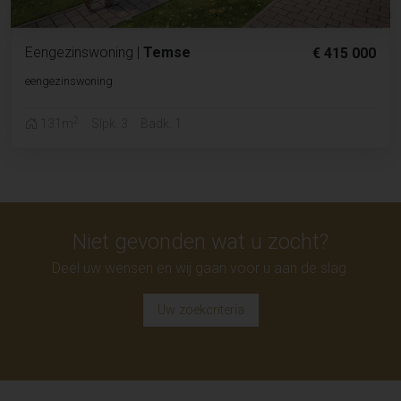
Eengezinswoning
|
Temse
€ 415 000
eengezinswoning
2
131m
Slpk. 3
Badk. 1
Niet gevonden wat u zocht?
Deel uw wensen en wij gaan voor u aan de slag.
Uw zoekcriteria