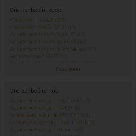
Ons aanbod te koop
Huis te koop in AALST (28)
Huis te koop in WETTEREN (19)
Appartement te koop in AALST (15)
Appartement te koop in TEMSE (13)
Appartement te koop in Sint-Niklaas (11)
Grond te koop in ERPE (10)
Appartement te koop in WETTEREN (10)
Toon meer
Appartement te koop in ZUIDKOTE (9)
Eengezinswoning te koop in BRAINE-LE-COMTE (9)
Handelspand te koop in AALST (7)
Ons aanbod te huur
Opbrengsteigendom te koop in AALST (6)
Huis te koop in Sint-Niklaas (6)
Appartement te huur in WETTEREN (9)
Grond te koop in BIEVRE (4)
Appartement te huur in AALST (6)
Appartement te koop in AMBLETEUSE (4)
Handelspand te huur in WETTEREN (5)
Appartement te koop in LIEDEKERKE (3)
Garage/parking te huur in WETTEREN (4)
Huis te koop in Zottegem (3)
Appartement te huur in Hamme (3)