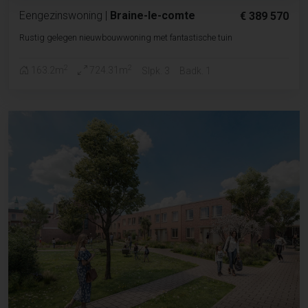
Eengezinswoning
|
Braine-le-comte
€ 389 570
Rustig gelegen nieuwbouwwoning met fantastische tuin
2
2
163.2m
724.31m
Slpk. 3
Badk. 1