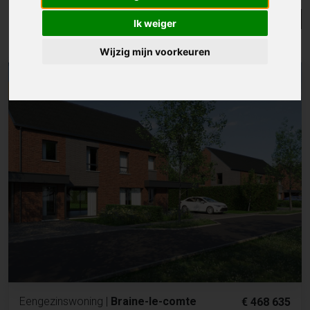
Lijst
Kaart
Sorteer
Ik weiger
Resultaten in de buurt
Wijzig mijn voorkeuren
NIEUW
Eengezinswoning
|
Braine-le-comte
€ 468 635