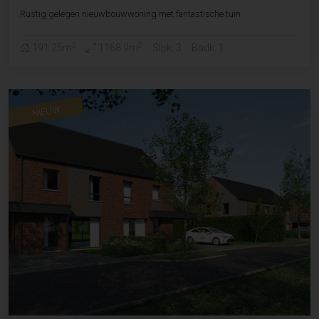
Rustig gelegen nieuwbouwwoning met fantastische tuin
2
2
191.25m
1168.9m
Slpk. 3
Badk. 1
NIEUW