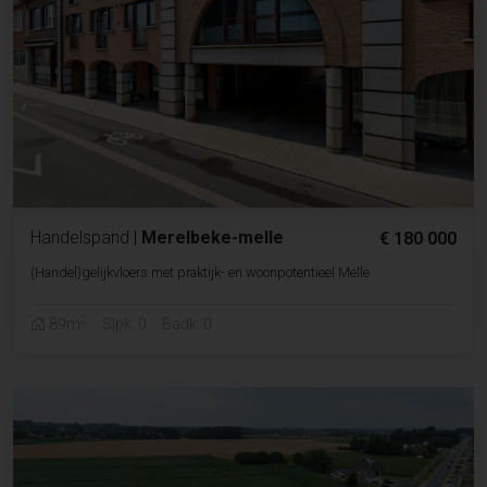
Handelspand
|
Merelbeke-melle
€ 180 000
(Handel)gelijkvloers met praktijk- en woonpotentieel Melle
2
89m
Slpk. 0
Badk. 0