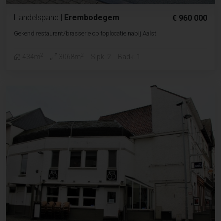
Handelspand
|
Erembodegem
€ 960 000
Gekend restaurant/brasserie op toplocatie nabij Aalst
2
2
434m
3068m
Slpk. 2
Badk. 1