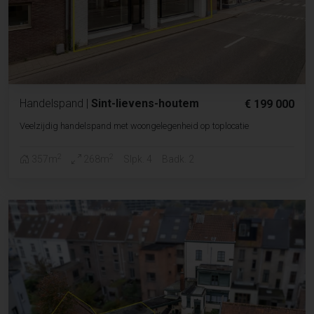
Handelspand
|
Sint-lievens-houtem
€ 199 000
Veelzijdig handelspand met woongelegenheid op toplocatie
2
2
357m
268m
Slpk. 4
Badk. 2