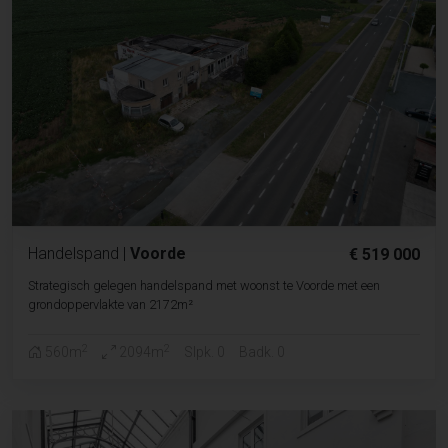
Handelspand
|
Voorde
€ 519 000
Strategisch gelegen handelspand met woonst te Voorde met een
grondoppervlakte van 2172m²
2
2
560m
2094m
Slpk. 0
Badk. 0