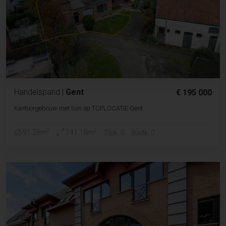
Handelspand
|
Gent
€ 195 000
Kantoorgebouw met tuin op TOPLOCATIE Gent
2
2
91.26m
141.18m
Slpk. 0
Badk. 0