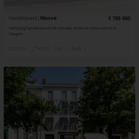
Handelspand
|
Ninove
€ 785 000
Veelzijdig handelspand met toonzaal, atelier en ruime woonst te
Okegem
2
2
900m
850m
Slpk. 3
Badk. 1