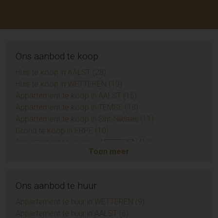
Ons aanbod te koop
Huis te koop in AALST (28)
Huis te koop in WETTEREN (19)
Appartement te koop in AALST (15)
Appartement te koop in TEMSE (13)
Appartement te koop in Sint-Niklaas (11)
Grond te koop in ERPE (10)
Appartement te koop in WETTEREN (10)
Toon meer
Appartement te koop in ZUIDKOTE (9)
Eengezinswoning te koop in BRAINE-LE-COMTE (9)
Handelspand te koop in AALST (7)
Ons aanbod te huur
Huis te koop in Sint-Niklaas (6)
Opbrengsteigendom te koop in AALST (6)
Appartement te huur in WETTEREN (9)
Appartement te koop in AMBLETEUSE (4)
Appartement te huur in AALST (6)