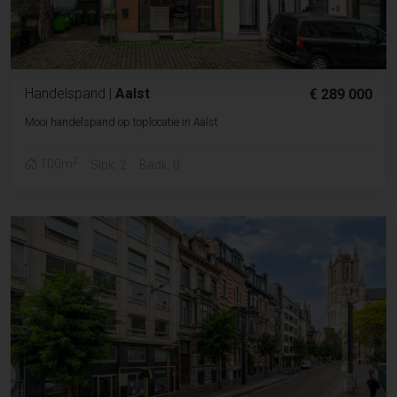
Handelspand
|
Aalst
€ 289 000
Mooi handelspand op toplocatie in Aalst
2
100m
Slpk. 2
Badk. 0