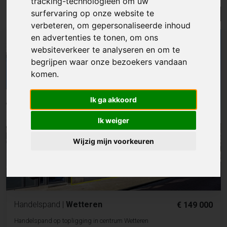
tracking-technologieën om uw
surfervaring op onze website te
Lijst
Kaart
Sorteer
verbeteren, om gepersonaliseerde inhoud
en advertenties te tonen, om ons
websiteverkeer te analyseren en om te
begrijpen waar onze bezoekers vandaan
komen.
Ik ga akkoord
Ik weiger
Wijzig mijn voorkeuren
Handelspand
|
Wetteren
€ 149 000
Handelspand op topligging in centrum Wetteren