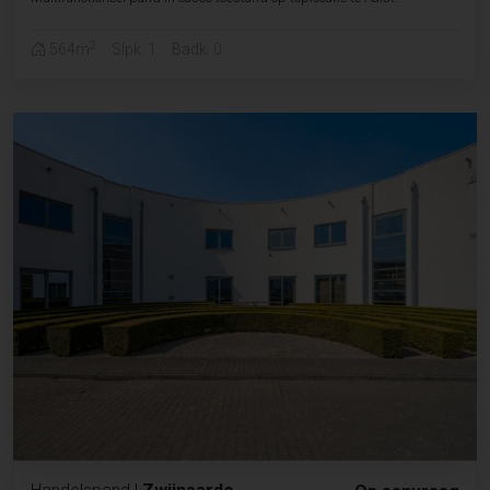
2
564m
Slpk. 1
Badk. 0