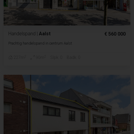
Handelspand
|
Aalst
€ 560 000
Prachtig handelspand in centrum Aalst
2
2
227m
90m
Slpk. 0
Badk. 0