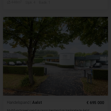
2
448m
Slpk. 4
Badk. 1
Handelspand
|
Aalst
€ 695 000
Multifunctioneel pand in casco toestand op toplocatie te Aalst.