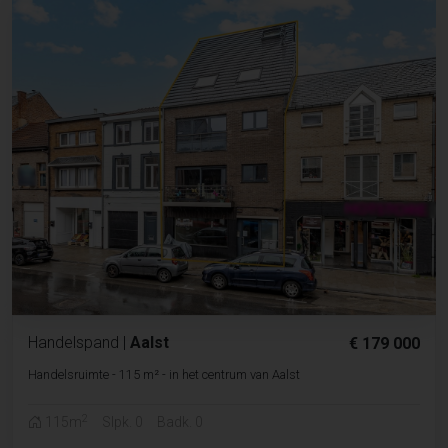
Handelspand
|
Aalst
€ 179 000
Handelsruimte - 115 m² - in het centrum van Aalst
2
115m
Slpk. 0
Badk. 0