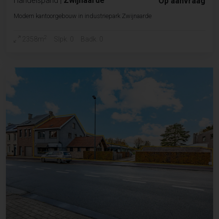
Handelspand
|
Zwijnaarde
Op aanvraag
Modern kantoorgebouw in industriepark Zwijnaarde
2
2358m
Slpk. 0
Badk. 0