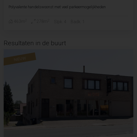
Polyvalente handelswoonst met veel parkeermogelijkheden
2
2
463m
278m
Slpk. 4
Badk. 1
Resultaten in de buurt
NIEUW