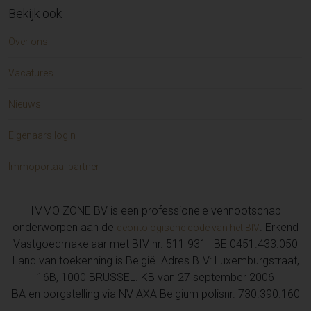
Bekijk ook
Appartement te koop in CUCQ (2)
Huis te koop in NINOVE (2)
Over ons
Grond te koop in DENDERMONDE (2)
Huis te koop in Knokke-Heist (2)
Vacatures
Huis te koop in VOLLEZELE (2)
Huis te koop in Dendermonde (1)
Nieuws
Grond te koop in AALST (1)
Huis te koop in Melle (1)
Eigenaars login
Appartement te koop in KNOKKE-HEIST (1)
Grond te koop in NINOVE (1)
Immoportaal partner
Appartement te koop in NEUFCHÂTEL-HARDELOT (1)
Huis te koop in FINESTRAAT ALICANTE (1)
IMMO ZONE BV is een professionele vennootschap
Huis te koop in AFFLIGEM (1)
onderworpen aan de
. Erkend
deontologische code van het BIV
Huis te koop in Sint-Gillis-Waas (1)
Vastgoedmakelaar met BIV nr. 511 931 | BE 0451.433.050
Handelspand te koop in WETTEREN (1)
Land van toekenning is België. Adres BIV: Luxemburgstraat,
Kasteel te koop in SAINT-OMER (1)
16B, 1000 BRUSSEL. KB van 27 september 2006
Appartement te koop in DESTELBERGEN (1)
BA en borgstelling via NV AXA Belgium polisnr. 730.390.160
Huis te koop in De Klinge (1)