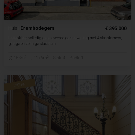
Huis
|
Erembodegem
€ 395 000
Instapklare, volledig gerenoveerde gezinswoning met 4 slaapkamers,
garage en zonnige stadstuin
2
2
153m
176m
Slpk. 4
Badk. 1
NIEUW