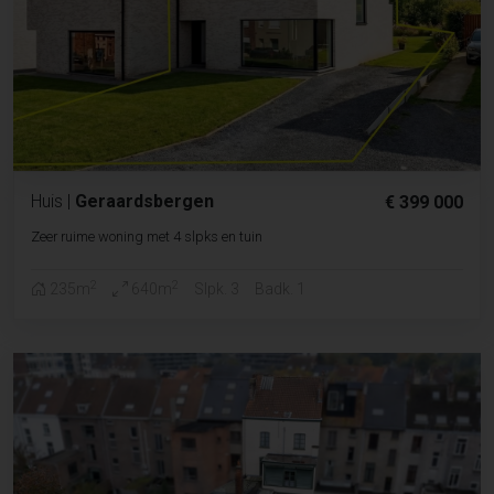
Huis
|
Geraardsbergen
€ 399 000
Zeer ruime woning met 4 slpks en tuin
2
2
235m
640m
Slpk. 3
Badk. 1