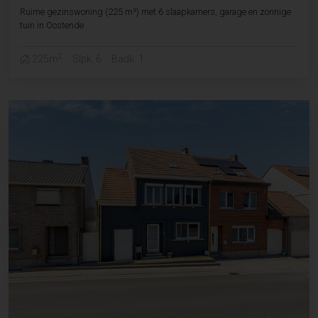
Ruime gezinswoning (225 m²) met 6 slaapkamers, garage en zonnige
tuin in Oostende
2
225m
Slpk. 6
Badk. 1