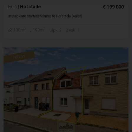
Huis
|
Hofstade
€ 199 000
Instapklare starterswoning te Hofstade (Aalst)
2
2
100m
90m
Slpk. 2
Badk. 1
NIEUW