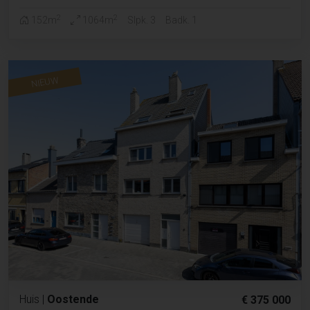
2
2
152m
1064m
Slpk. 3
Badk. 1
NIEUW
Huis
|
Oostende
€ 375 000