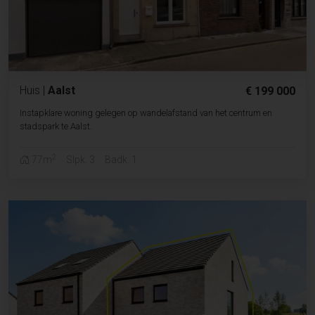
Huis
|
Aalst
€ 199 000
Instapklare woning gelegen op wandelafstand van het centrum en
stadspark te Aalst.
2
77m
Slpk. 3
Badk. 1