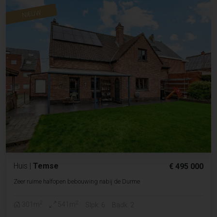
NIEUW
Huis
|
Temse
€ 495 000
Zeer ruime halfopen bebouwing nabij de Durme
2
2
301m
541m
Slpk. 6
Badk. 2