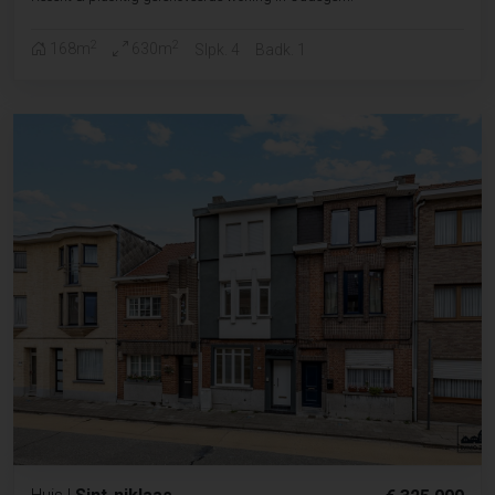
2
2
168m
630m
Slpk. 4
Badk. 1