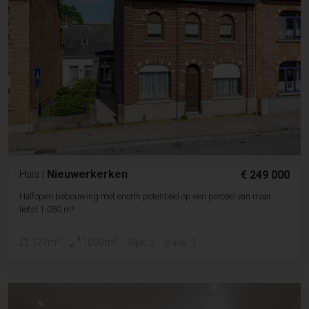
Huis
|
Nieuwerkerken
€ 249 000
Halfopen bebouwing met enorm potentieel op een perceel van maar
liefst 1.050 m²
2
2
127m
1050m
Slpk. 3
Badk. 1