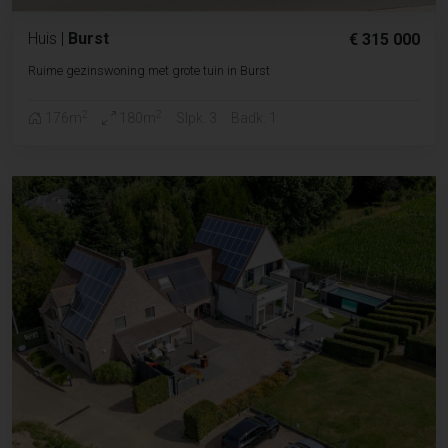
Huis
|
Burst
€ 315 000
Ruime gezinswoning met grote tuin in Burst
2
2
176m
180m
Slpk. 3
Badk. 1