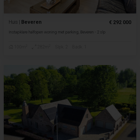
Huis
|
Beveren
€ 292 000
Instapklare halfopen woning met parking, Beveren - 2 slp
2
2
100m
282m
Slpk. 2
Badk. 1