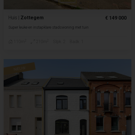
Huis
|
Zottegem
€ 149 000
Super leuke en instapklare stadswoning met tuin
2
2
110m
210m
Slpk. 2
Badk. 1
NIEUW