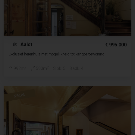
Huis
|
Aalst
€ 995 000
Exclusief herenhuis met mogelijkheid tot kangoeroewoning
2
2
992m
590m
Slpk. 5
Badk. 4
NIEUW