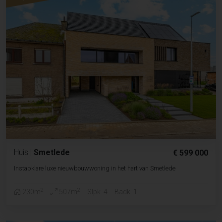
Huis
|
Smetlede
€ 599 000
Instapklare luxe nieuwbouwwoning in het hart van Smetlede
2
2
230m
507m
Slpk. 4
Badk. 1