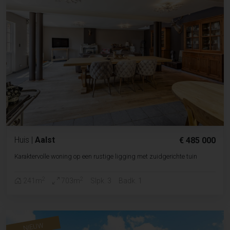
Huis
|
Aalst
€ 485 000
Karaktervolle woning op een rustige ligging met zuidgerichte tuin
2
2
241m
703m
Slpk. 3
Badk. 1
NIEUW