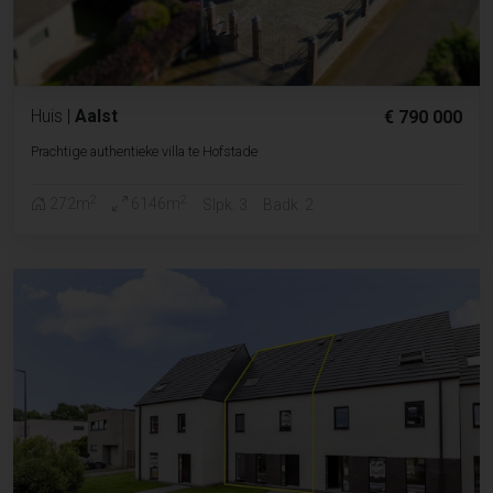
Huis
|
Aalst
€ 790 000
Prachtige authentieke villa te Hofstade
2
2
272m
6146m
Slpk. 3
Badk. 2