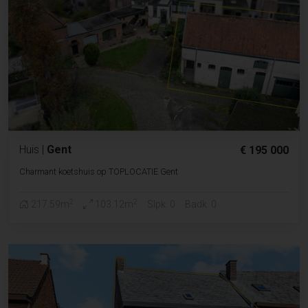
Huis
|
Gent
€ 195 000
Charmant koetshuis op TOPLOCATIE Gent
2
2
217.59m
103.12m
Slpk. 0
Badk. 0