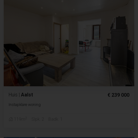
Huis
|
Aalst
€ 239 000
Instapklare woning
2
119m
Slpk. 2
Badk. 1