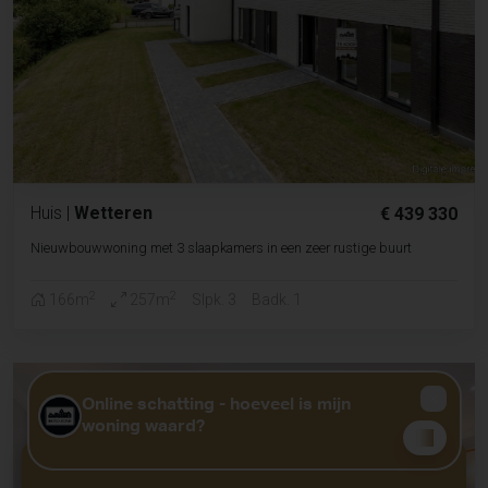
Huis
|
Wetteren
€ 439 330
Nieuwbouwwoning met 3 slaapkamers in een zeer rustige buurt
2
2
166m
257m
Slpk. 3
Badk. 1
GRATIS WAARDEBEPALING?
KLIK HIER