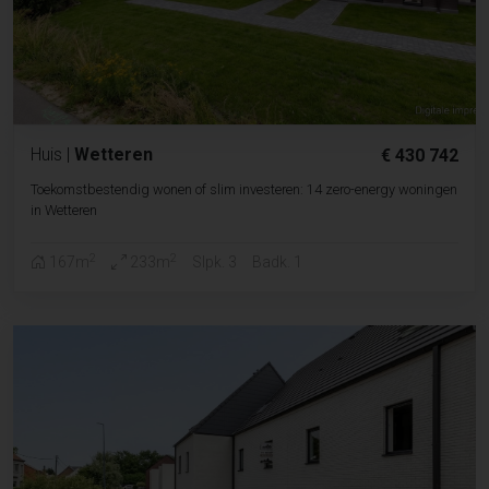
Huis
|
Wetteren
€ 430 742
Toekomstbestendig wonen of slim investeren: 14 zero-energy woningen
in Wetteren
2
2
167m
233m
Slpk. 3
Badk. 1