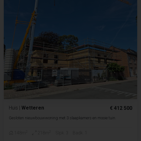
Huis
|
Wetteren
€ 412 500
Gesloten nieuwbouwwoning met 3 slaapkamers en mooie tuin.
2
2
148m
218m
Slpk. 3
Badk. 1