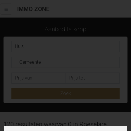
IMMO ZONE
Aanbod te koop
Zoek
120 resultaten waarvan 0 in Roeselare