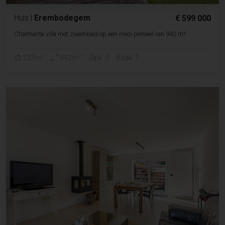
Huis
|
Erembodegem
€ 599 000
Charmante villa met zwembad op een mooi perceel van 942 m²
2
2
237m
942m
Slpk. 3
Badk. 1