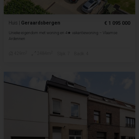
Huis
|
Geraardsbergen
€ 1 095 000
Unieke eigendom met woning en 4★ vakantiewoning – Vlaamse
Ardennen
2
2
429m
2484m
Slpk. 7
Badk. 4