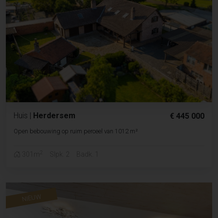
Huis
|
Herdersem
€ 445 000
Open bebouwing op ruim perceel van 1012 m²
2
301m
Slpk. 2
Badk. 1
NIEUW