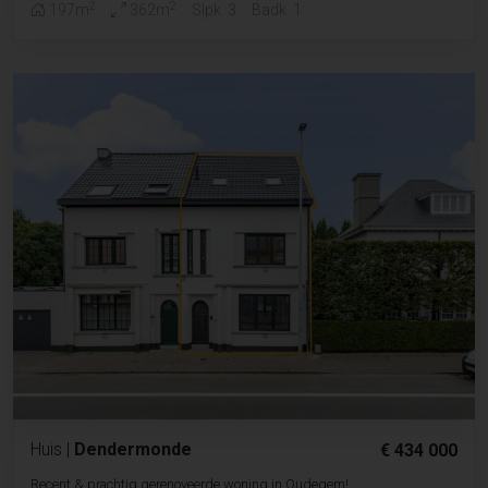
2
2
197m
362m
Slpk. 3
Badk. 1
Huis
|
Dendermonde
€ 434 000
Recent & prachtig gerenoveerde woning in Oudegem!