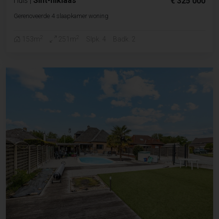
Huis
|
Sint-niklaas
€ 325 000
Gerenoveerde 4 slaapkamer woning
2
2
153m
251m
Slpk. 4
Badk. 2