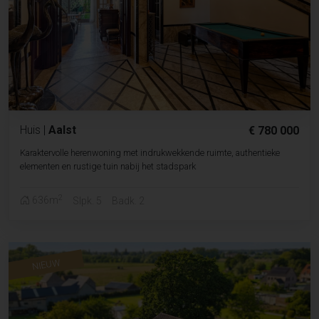
Huis
|
Aalst
€ 780 000
Karaktervolle herenwoning met indrukwekkende ruimte, authentieke
elementen en rustige tuin nabij het stadspark
2
636m
Slpk. 5
Badk. 2
NIEUW