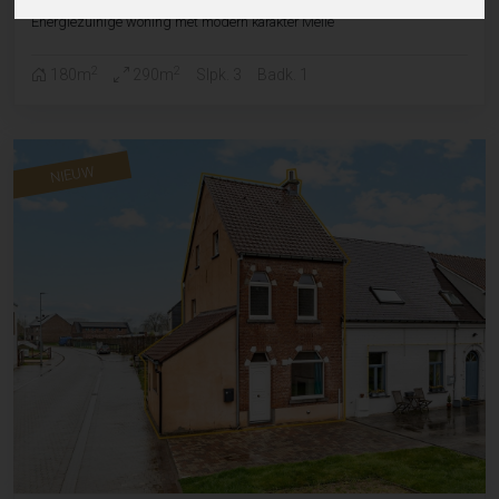
Energiezuinige woning met modern karakter Melle
2
2
180m
290m
Slpk. 3
Badk. 1
NIEUW