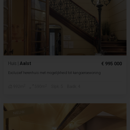
Huis
|
Aalst
€ 995 000
Exclusief herenhuis met mogelijkheid tot kangoeroewoning
2
2
992m
590m
Slpk. 5
Badk. 4
NIEUW