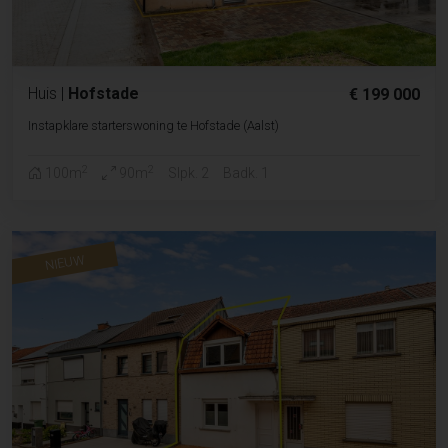
Huis
|
Hofstade
€ 199 000
Instapklare starterswoning te Hofstade (Aalst)
2
2
100m
90m
Slpk. 2
Badk. 1
NIEUW