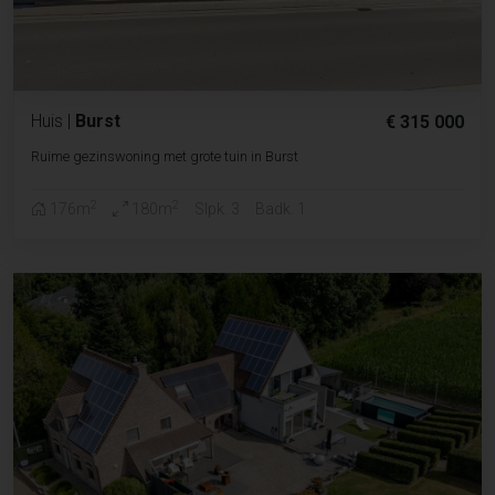
Huis
|
Burst
€ 315 000
Ruime gezinswoning met grote tuin in Burst
2
2
176m
180m
Slpk. 3
Badk. 1