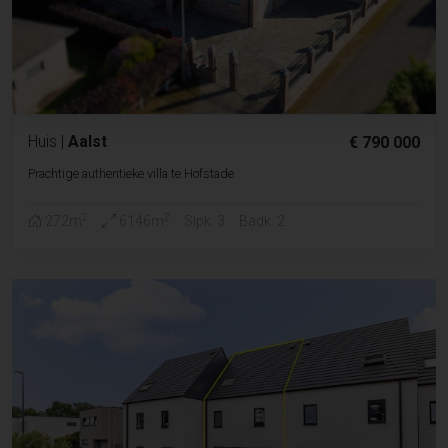
Huis
|
Aalst
€ 790 000
Prachtige authentieke villa te Hofstade
2
2
272m
6146m
Slpk. 3
Badk. 2