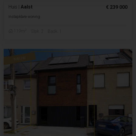
Huis
|
Aalst
€ 239 000
Instapklare woning
2
119m
Slpk. 2
Badk. 1
NIEUW