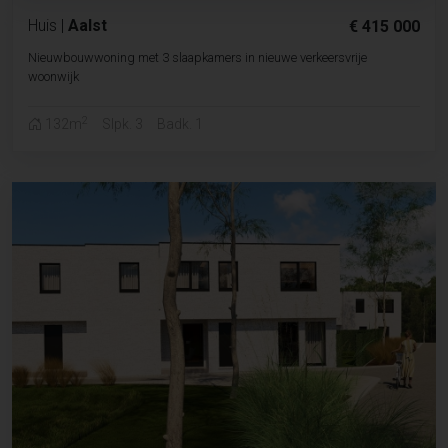
Huis
|
Aalst
€ 415 000
Nieuwbouwwoning met 3 slaapkamers in nieuwe verkeersvrije
woonwijk
2
132m
Slpk. 3
Badk. 1