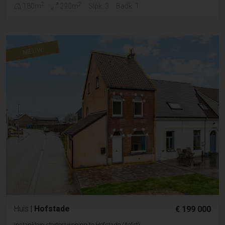
2
2
180m
290m
Slpk. 3
Badk. 1
NIEUW
Huis
|
Hofstade
€ 199 000
Instapklare starterswoning te Hofstade (Aalst)