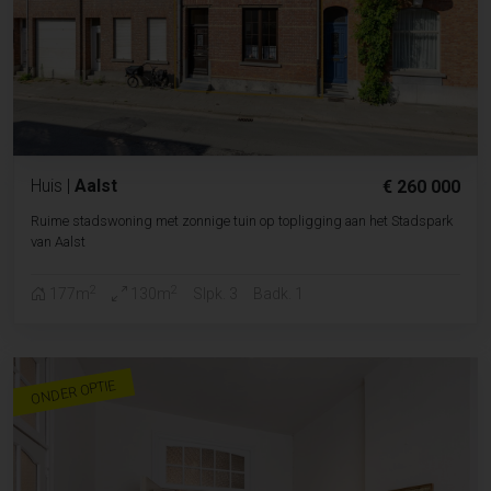
Huis
|
Aalst
€ 260 000
Ruime stadswoning met zonnige tuin op topligging aan het Stadspark
van Aalst
2
2
177m
130m
Slpk. 3
Badk. 1
ONDER OPTIE