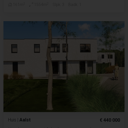
2
2
161m
1554m
Slpk. 3
Badk. 1
Huis
|
Aalst
€ 440 000