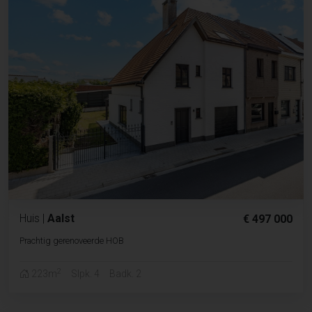
Huis
|
Aalst
€ 497 000
Prachtig gerenoveerde HOB
2
223m
Slpk. 4
Badk. 2