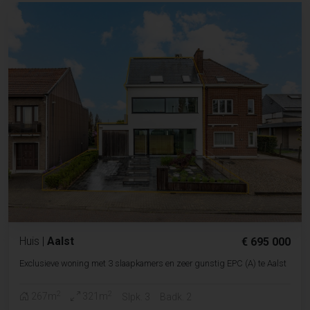
Huis
|
Aalst
€ 695 000
Exclusieve woning met 3 slaapkamers en zeer gunstig EPC (A) te Aalst
2
2
267m
321m
Slpk. 3
Badk. 2