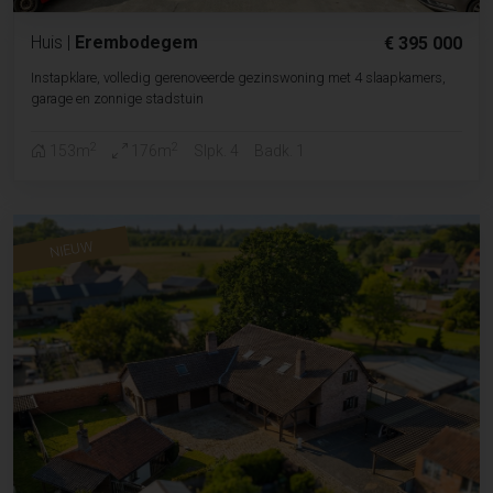
Huis
|
Erembodegem
€ 395 000
Instapklare, volledig gerenoveerde gezinswoning met 4 slaapkamers,
garage en zonnige stadstuin
2
2
153m
176m
Slpk. 4
Badk. 1
NIEUW