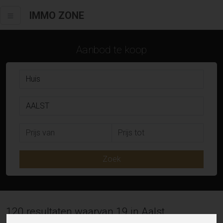
IMMO ZONE
Aanbod te koop
Zoek
120 resultaten waarvan 19 in Aalst