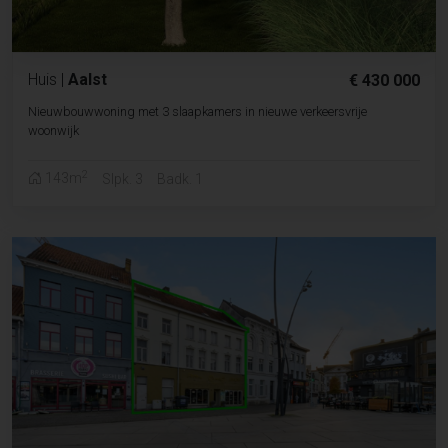
Huis
|
Aalst
€ 430 000
Nieuwbouwwoning met 3 slaapkamers in nieuwe verkeersvrije
woonwijk
2
143m
Slpk. 3
Badk. 1