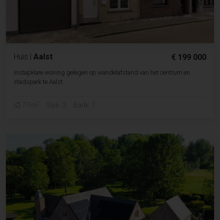
Huis
|
Aalst
€ 199 000
Instapklare woning gelegen op wandelafstand van het centrum en
stadspark te Aalst.
2
77m
Slpk. 3
Badk. 1