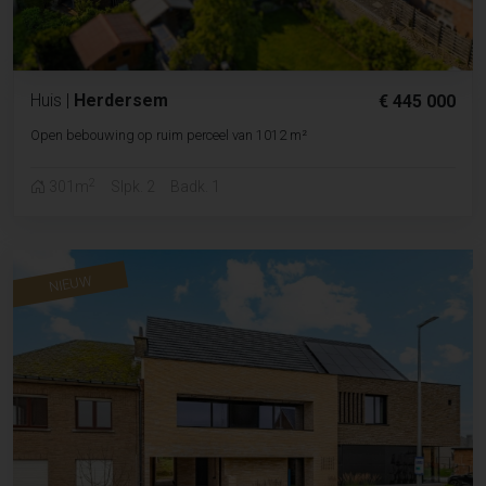
Huis
|
Herdersem
€ 445 000
Open bebouwing op ruim perceel van 1012 m²
2
301m
Slpk. 2
Badk. 1
NIEUW