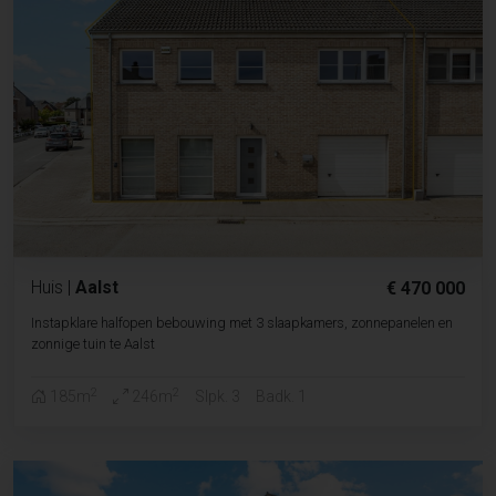
Huis
|
Aalst
€ 470 000
Instapklare halfopen bebouwing met 3 slaapkamers, zonnepanelen en
zonnige tuin te Aalst
2
2
185m
246m
Slpk. 3
Badk. 1