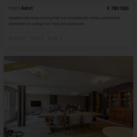
Huis
|
Aalst
€ 780 000
Karaktervolle herenwoning met indrukwekkende ruimte, authentieke
elementen en rustige tuin nabij het stadspark
2
636m
Slpk. 5
Badk. 2
NIEUW