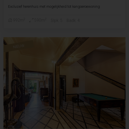
Exclusief herenhuis met mogelijkheid tot kangoeroewoning
2
2
992m
590m
Slpk. 5
Badk. 4
NIEUW