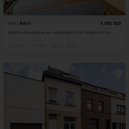
Huis
|
Aalst
€ 485 000
Karaktervolle woning op een rustige ligging met zuidgerichte tuin
2
2
241m
703m
Slpk. 3
Badk. 1