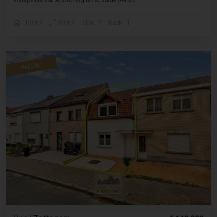
2
2
100m
90m
Slpk. 2
Badk. 1
NIEUW