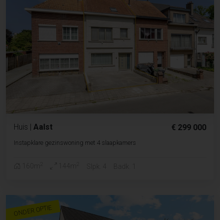
Huis
|
Aalst
€ 299 000
Instapklare gezinswoning met 4 slaapkamers
2
2
160m
144m
Slpk. 4
Badk. 1
ONDER OPTIE