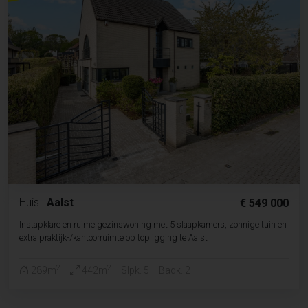
Huis
|
Aalst
€ 549 000
Instapklare en ruime gezinswoning met 5 slaapkamers, zonnige tuin en
extra praktijk-/kantoorruimte op topligging te Aalst
2
2
289m
442m
Slpk. 5
Badk. 2