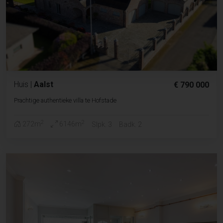
Huis
|
Aalst
€ 790 000
Prachtige authentieke villa te Hofstade
2
2
272m
6146m
Slpk. 3
Badk. 2