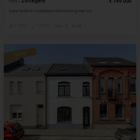
Huis
|
Zottegem
€ 149 000
Super leuke en instapklare stadswoning met tuin
2
2
110m
210m
Slpk. 2
Badk. 1
NIEUW