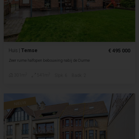
Huis
|
Temse
€ 495 000
Zeer ruime halfopen bebouwing nabij de Durme
2
2
301m
541m
Slpk. 6
Badk. 2
NIEUW