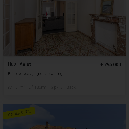
Huis
|
Aalst
€ 295 000
Ruime en veelzijdige stadswoning met tuin
2
2
161m
185m
Slpk. 3
Badk. 1
ONDER OPTIE