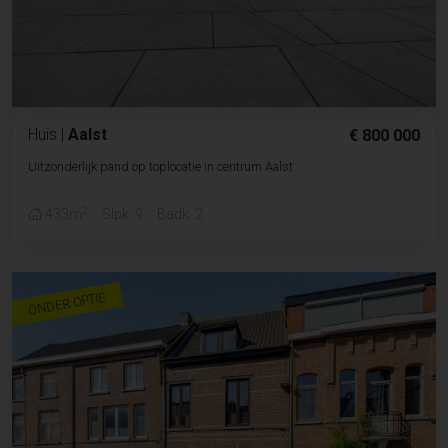
Huis
|
Aalst
€ 800 000
Uitzonderlijk pand op toplocatie in centrum Aalst
2
433m
Slpk. 9
Badk. 2
ONDER OPTIE