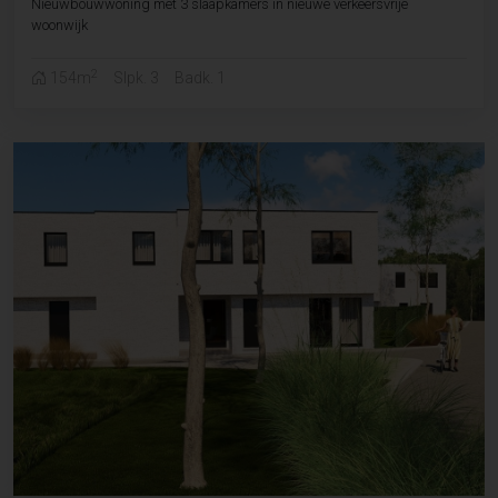
Nieuwbouwwoning met 3 slaapkamers in nieuwe verkeersvrije
woonwijk
2
154m
Slpk. 3
Badk. 1