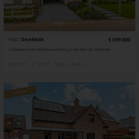
Huis
|
Smetlede
€ 599 000
Instapklare luxe nieuwbouwwoning in het hart van Smetlede
2
2
230m
507m
Slpk. 4
Badk. 1
NIEUW