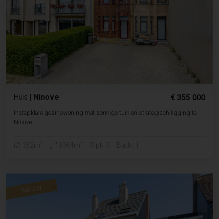
Huis
|
Ninove
€ 355 000
Instapklare gezinswoning met zonnige tuin en strategisch ligging te
Ninove
2
2
152m
1064m
Slpk. 3
Badk. 1
NIEUW