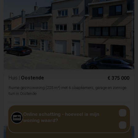
Huis
|
Oostende
€ 375 000
Ruime gezinswoning (225 m²) met 6 slaapkamers, garage en zonnige
tuin in Oostende
2
225m
Slpk. 6
Badk. 1
GRATIS WAARDEBEPALING?
KLIK HIER