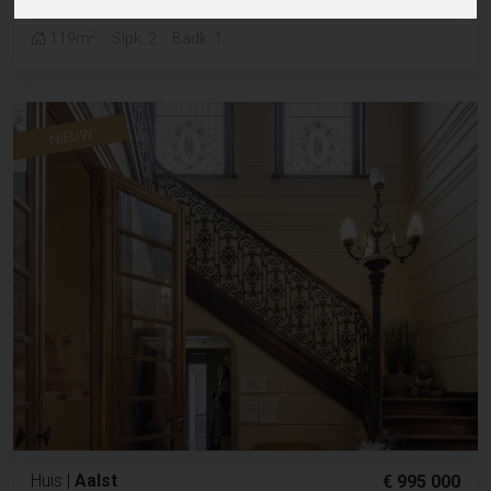
2
119m
Slpk. 2
Badk. 1
NIEUW
Huis
|
Aalst
€ 995 000