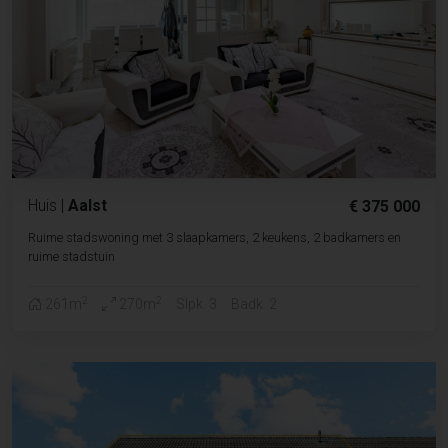
Huis
|
Aalst
€ 375 000
Ruime stadswoning met 3 slaapkamers, 2 keukens, 2 badkamers en
ruime stadstuin
2
2
261m
270m
Slpk. 3
Badk. 2