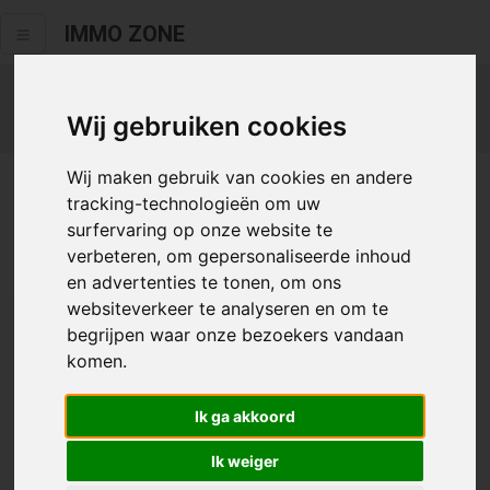
IMMO ZONE
Privacy
Wij gebruiken cookies
Wij maken gebruik van cookies en andere
Lorem ipsum
tracking-technologieën om uw
surfervaring op onze website te
verbeteren, om gepersonaliseerde inhoud
en advertenties te tonen, om ons
websiteverkeer te analyseren en om te
Ons aanbod te koop
begrijpen waar onze bezoekers vandaan
komen.
Huis te koop in AALST (28)
Huis te koop in WETTEREN (19)
Ik ga akkoord
Appartement te koop in AALST (15)
Appartement te koop in TEMSE (13)
Ik weiger
Appartement te koop in Sint-Niklaas (11)