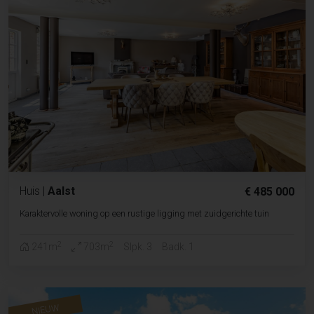
Huis
|
Aalst
€ 485 000
Karaktervolle woning op een rustige ligging met zuidgerichte tuin
2
2
241m
703m
Slpk. 3
Badk. 1
NIEUW