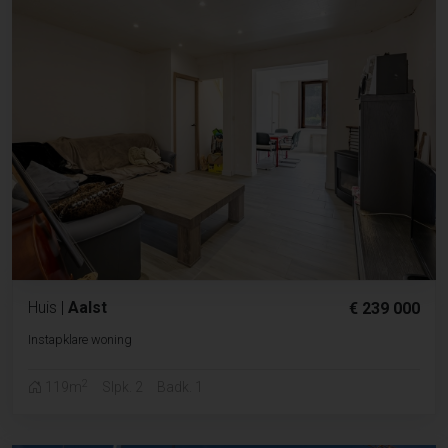
Huis
|
Aalst
€ 239 000
Instapklare woning
2
119m
Slpk. 2
Badk. 1