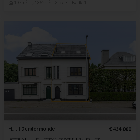
2
2
197m
362m
Slpk. 3
Badk. 1
Huis
|
Dendermonde
€ 434 000
Recent & prachtig gerenoveerde woning in Oudegem!