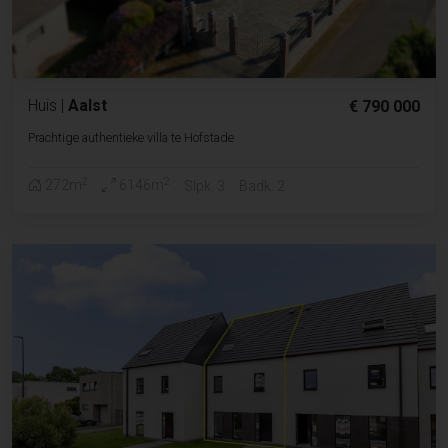
Huis
|
Aalst
€ 790 000
Prachtige authentieke villa te Hofstade
2
2
272m
6146m
Slpk. 3
Badk. 2