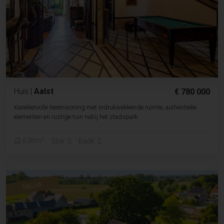
Huis
|
Aalst
€ 780 000
Karaktervolle herenwoning met indrukwekkende ruimte, authentieke
elementen en rustige tuin nabij het stadspark
2
636m
Slpk. 5
Badk. 2
NIEUW