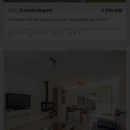
Huis
|
Erembodegem
€ 599 000
Charmante villa met zwembad op een mooi perceel van 942 m²
2
2
237m
942m
Slpk. 3
Badk. 1