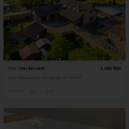
Huis
|
Herdersem
€ 445 000
Open bebouwing op ruim perceel van 1012 m²
2
301m
Slpk. 2
Badk. 1
NIEUW