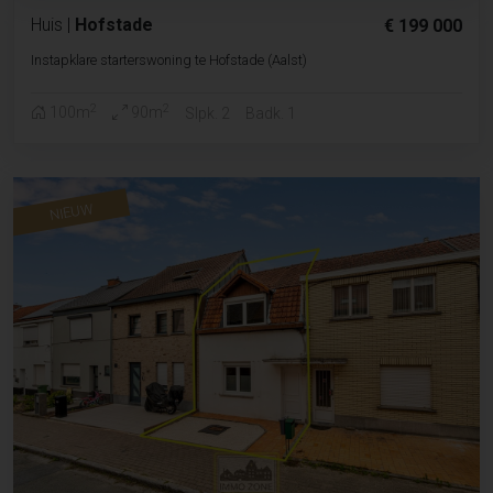
Huis
|
Hofstade
€ 199 000
Instapklare starterswoning te Hofstade (Aalst)
2
2
100m
90m
Slpk. 2
Badk. 1
NIEUW