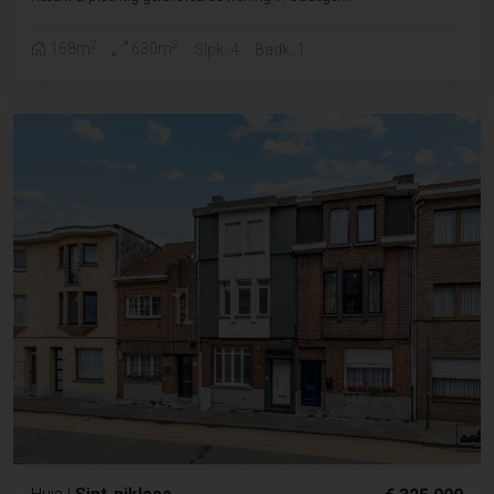
2
2
168m
630m
Slpk. 4
Badk. 1