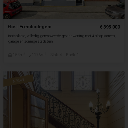
Huis
|
Erembodegem
€ 395 000
Instapklare, volledig gerenoveerde gezinswoning met 4 slaapkamers,
garage en zonnige stadstuin
2
2
153m
176m
Slpk. 4
Badk. 1
NIEUW