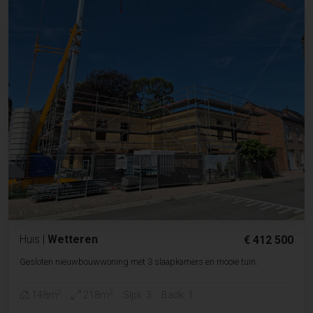
Huis
|
Wetteren
€ 412 500
Gesloten nieuwbouwwoning met 3 slaapkamers en mooie tuin.
2
2
148m
218m
Slpk. 3
Badk. 1