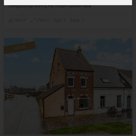
Energiezuinige woning met modern karakter Melle
2
2
180m
290m
Slpk. 3
Badk. 1
NIEUW