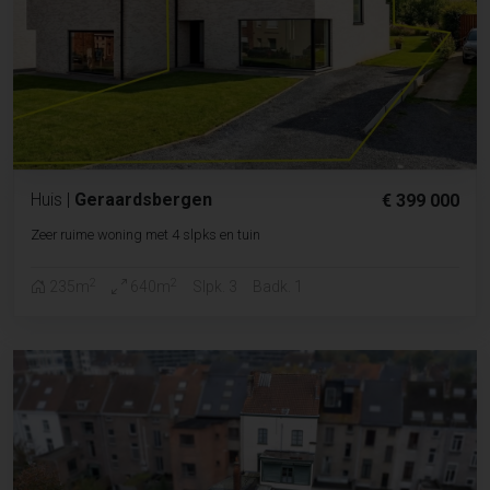
Huis
|
Geraardsbergen
€ 399 000
Zeer ruime woning met 4 slpks en tuin
2
2
235m
640m
Slpk. 3
Badk. 1