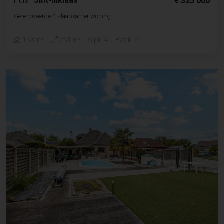
Huis
|
Sint-niklaas
€ 325 000
Gerenoveerde 4 slaapkamer woning
2
2
153m
251m
Slpk. 4
Badk. 2