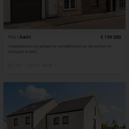
Huis
|
Aalst
€ 199 000
Instapklare woning gelegen op wandelafstand van het centrum en
stadspark te Aalst.
2
77m
Slpk. 3
Badk. 1