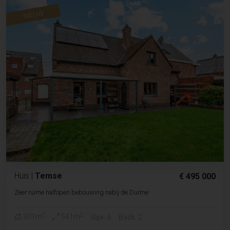
NIEUW
Huis
|
Temse
€ 495 000
Zeer ruime halfopen bebouwing nabij de Durme
2
2
301m
541m
Slpk. 6
Badk. 2