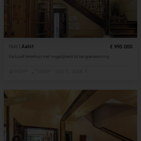
Huis
|
Aalst
€ 995 000
Exclusief herenhuis met mogelijkheid tot kangoeroewoning
2
2
992m
590m
Slpk. 5
Badk. 4
NIEUW