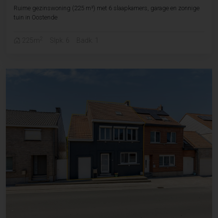
Ruime gezinswoning (225 m²) met 6 slaapkamers, garage en zonnige
tuin in Oostende
2
225m
Slpk. 6
Badk. 1