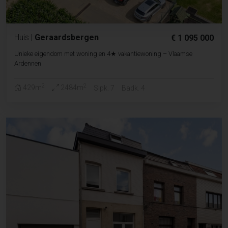
Huis
|
Geraardsbergen
€ 1 095 000
Unieke eigendom met woning en 4★ vakantiewoning – Vlaamse
Ardennen
2
2
429m
2484m
Slpk. 7
Badk. 4