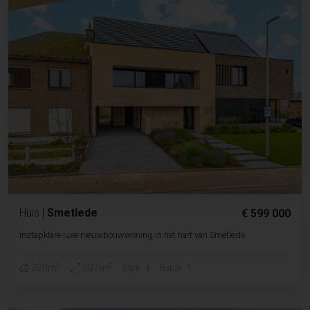
Huis
|
Smetlede
€ 599 000
Instapklare luxe nieuwbouwwoning in het hart van Smetlede
2
2
230m
507m
Slpk. 4
Badk. 1