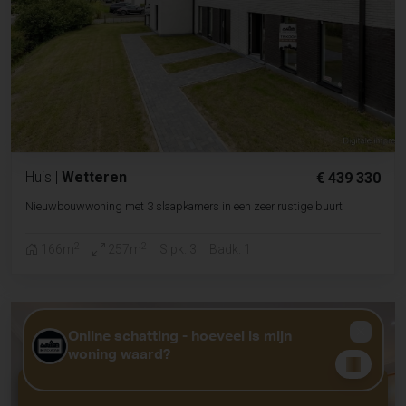
Huis
|
Wetteren
€ 439 330
Nieuwbouwwoning met 3 slaapkamers in een zeer rustige buurt
2
2
166m
257m
Slpk. 3
Badk. 1
GRATIS WAARDEBEPALING?
KLIK HIER