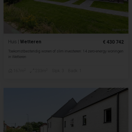
Huis
|
Wetteren
€ 430 742
Toekomstbestendig wonen of slim investeren: 14 zero-energy woningen
in Wetteren
2
2
167m
233m
Slpk. 3
Badk. 1