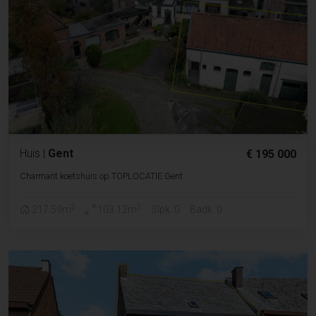
Huis
|
Gent
€ 195 000
Charmant koetshuis op TOPLOCATIE Gent
2
2
217.59m
103.12m
Slpk. 0
Badk. 0