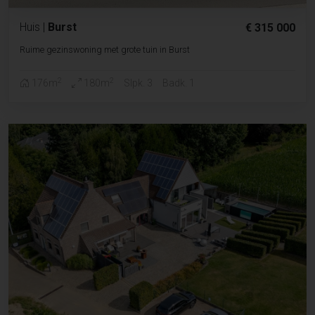
Huis
|
Burst
€ 315 000
Ruime gezinswoning met grote tuin in Burst
2
2
176m
180m
Slpk. 3
Badk. 1