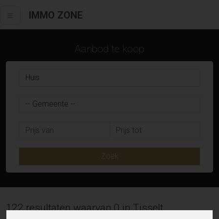
IMMO ZONE
Aanbod te koop
Zoek
122 resultaten waarvan 0 in Tisselt