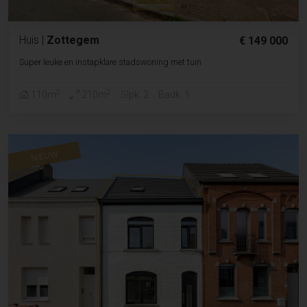
Huis
|
Zottegem
€ 149 000
Super leuke en instapklare stadswoning met tuin
2
2
110m
210m
Slpk. 2
Badk. 1
NIEUW