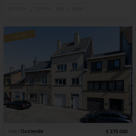
2
2
152m
1064m
Slpk. 3
Badk. 1
NIEUW
Huis
|
Oostende
€ 375 000