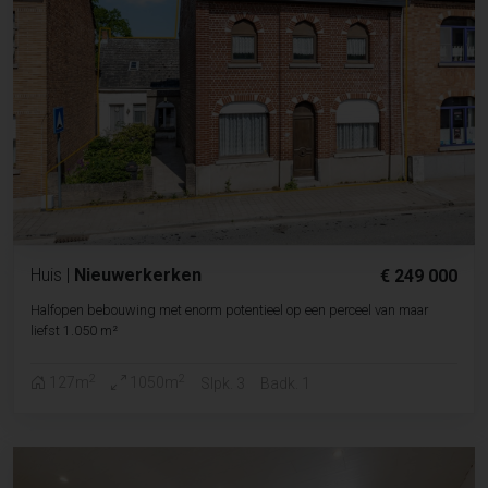
Huis
|
Nieuwerkerken
€ 249 000
Halfopen bebouwing met enorm potentieel op een perceel van maar
liefst 1.050 m²
2
2
127m
1050m
Slpk. 3
Badk. 1