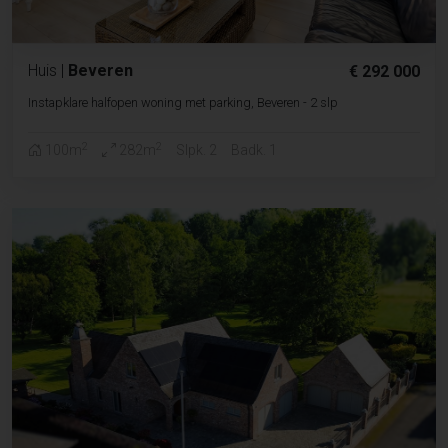
Huis
|
Beveren
€ 292 000
Instapklare halfopen woning met parking, Beveren - 2 slp
2
2
100m
282m
Slpk. 2
Badk. 1