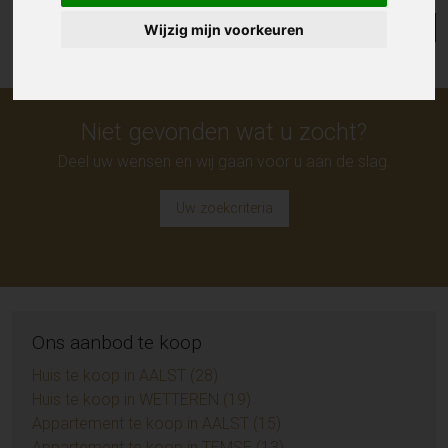
Lijst
Kaart
Sorteer
Wijzig mijn voorkeuren
Niet gevonden wat u zocht?
Deel uw wensen en wij gaan voor u aan de slag.
Uw zoekcriteria
Ons aanbod te koop
Huis te koop in AALST (28)
Huis te koop in WETTEREN (19)
Appartement te koop in AALST (15)
Appartement te koop in TEMSE (13)