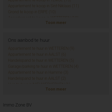
Appartement te koop in Sint-Niklaas (11)
Grond te koop in ERPE (10)
Appartement te koop in WETTEREN (10)
Toon meer
Appartement te koop in ZUIDKOTE (9)
Eengezinswoning te koop in BRAINE-LE-COMTE (9)
Handelspand te koop in AALST (7)
Ons aanbod te huur
Huis te koop in Sint-Niklaas (6)
Opbrengsteigendom te koop in AALST (6)
Appartement te huur in WETTEREN (9)
Appartement te koop in AMBLETEUSE (4)
Appartement te huur in AALST (6)
Grond te koop in BIEVRE (4)
Handelspand te huur in WETTEREN (5)
Grond te koop in DENDERLEEUW (3)
Garage/parking te huur in WETTEREN (4)
Huis te koop in Herzele (3)
Appartement te huur in Hamme (3)
Appartement te koop in LIEDEKERKE (3)
Handelspand te huur in AALST (2)
Huis te koop in Zottegem (3)
Huis te huur in NIEUWERKERKEN (1)
Toon meer
Appartement te koop in LEDE (3)
Huis te huur in AALST (1)
Huis te koop in Temse (3)
Appartement te huur in SINT-LIEVENS-HOUTEM (1)
Huis te koop in EREMBODEGEM (3)
Appartement te huur in Sint-Niklaas (1)
Immo Zone BV
Huis te koop in Sint-Lievens-Houtem (3)
Garage/parking te huur in AALST (1)