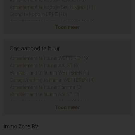
Appartement te koop in Sint-Niklaas (11)
Grond te koop in ERPE (10)
Appartement te koop in WETTEREN (10)
Toon meer
Appartement te koop in ZUIDKOTE (9)
Eengezinswoning te koop in BRAINE-LE-COMTE (9)
Handelspand te koop in AALST (7)
Ons aanbod te huur
Opbrengsteigendom te koop in AALST (6)
Huis te koop in Sint-Niklaas (6)
Appartement te huur in WETTEREN (9)
Grond te koop in BIEVRE (4)
Appartement te huur in AALST (6)
Appartement te koop in AMBLETEUSE (4)
Handelspand te huur in WETTEREN (5)
Appartement te koop in LEDE (3)
Garage/parking te huur in WETTEREN (4)
Huis te koop in Temse (3)
Appartement te huur in Hamme (3)
Huis te koop in EREMBODEGEM (3)
Handelspand te huur in AALST (2)
Huis te koop in Sint-Lievens-Houtem (3)
Appartement te huur in GIJZEGEM (1)
Toon meer
Grond te koop in KERKSKEN (3)
Handelspand te huur in DENDERHOUTEM (1)
Grond te koop in DENDERLEEUW (3)
Huis te huur in NIEUWERKERKEN (1)
Huis te koop in Herzele (3)
Huis te huur in AALST (1)
Immo Zone BV
Appartement te koop in LIEDEKERKE (3)
Appartement te huur in SINT-LIEVENS-HOUTEM (1)