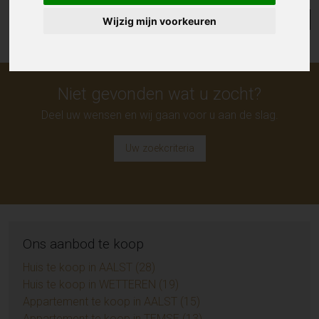
Lijst
Kaart
Sorteer
Wijzig mijn voorkeuren
Niet gevonden wat u zocht?
Deel uw wensen en wij gaan voor u aan de slag.
Uw zoekcriteria
Ons aanbod te koop
Huis te koop in AALST (28)
Huis te koop in WETTEREN (19)
Appartement te koop in AALST (15)
Appartement te koop in TEMSE (13)