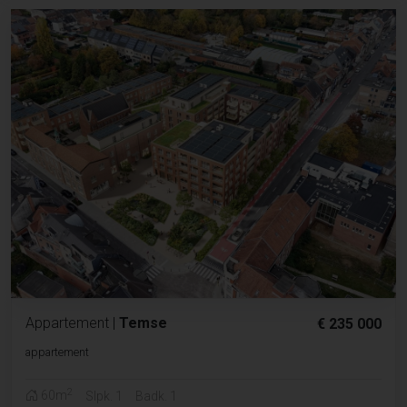
Appartement
|
Temse
€ 235 000
appartement
2
60m
Slpk. 1
Badk. 1