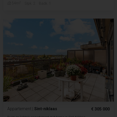
2
54m
Slpk. 2
Badk. 1
Appartement
|
Sint-niklaas
€ 305 000