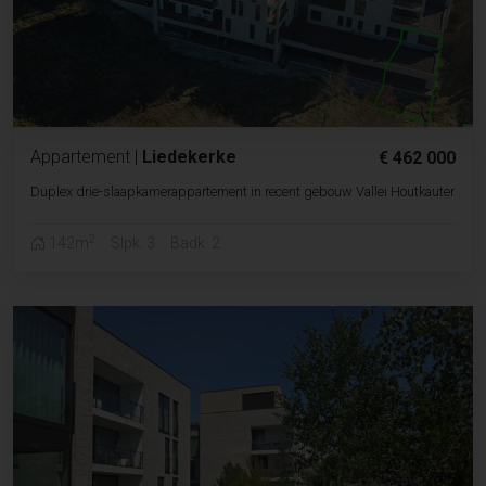
Appartement
|
Liedekerke
€ 462 000
Duplex drie-slaapkamerappartement in recent gebouw Vallei Houtkauter
2
142m
Slpk. 3
Badk. 2