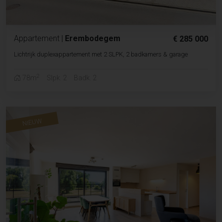
Appartement
|
Erembodegem
€ 285 000
Lichtrijk duplexappartement met 2 SLPK, 2 badkamers & garage
2
78m
Slpk. 2
Badk. 2
NIEUW