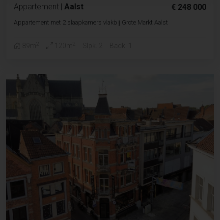
Appartement
|
Aalst
€ 248 000
Appartement met 2 slaapkamers vlakbij Grote Markt Aalst
2
2
89m
120m
Slpk. 2
Badk. 1