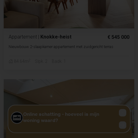
Appartement
|
Knokke-heist
€ 545 000
Nieuwbouw 2-slaapkamer appartement met zuidgericht terras
2
84.64m
Slpk. 2
Badk. 1
GRATIS WAARDEBEPALING?
KLIK HIER