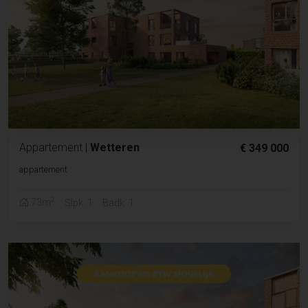
Appartement
|
Wetteren
€ 349 000
appartement
2
73m
Slpk. 1
Badk. 1