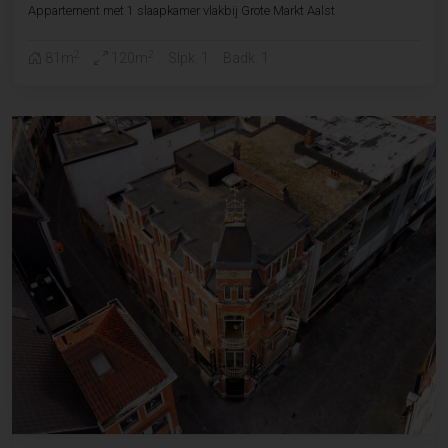
Appartement met 1 slaapkamer vlakbij Grote Markt Aalst
2
2
81m
120m
Slpk. 1
Badk. 1