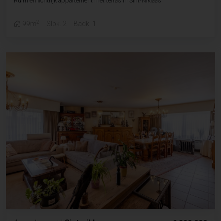
Ruim en lichtrijk appartement met terras in Sint-Niklaas
2
99m
Slpk. 2
Badk. 1