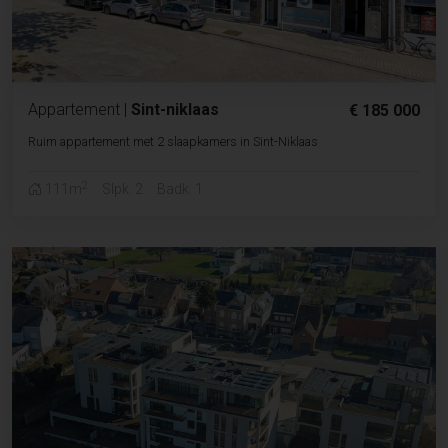
Appartement
|
Sint-niklaas
€ 185 000
Ruim appartement met 2 slaapkamers in Sint-Niklaas
2
111m
Slpk. 2
Badk. 1