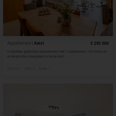
Appartement
|
Aalst
€ 295 000
Instapklaar gelijkvloers appartement met 2 slaapkamers, ruim terras en
ondergrondse staanplaats in hartje Aalst
2
91m
Slpk. 2
Badk. 1