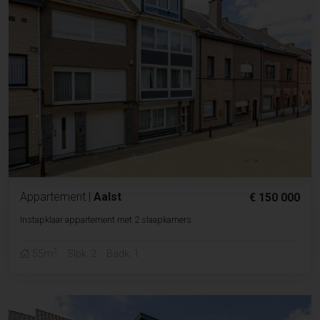
Appartement
|
Aalst
€ 150 000
Instapklaar appartement met 2 slaapkamers
2
55m
Slpk. 2
Badk. 1