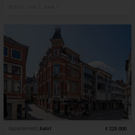
2
85m
Slpk. 2
Badk. 1
Appartement
|
Aalst
€ 225 000