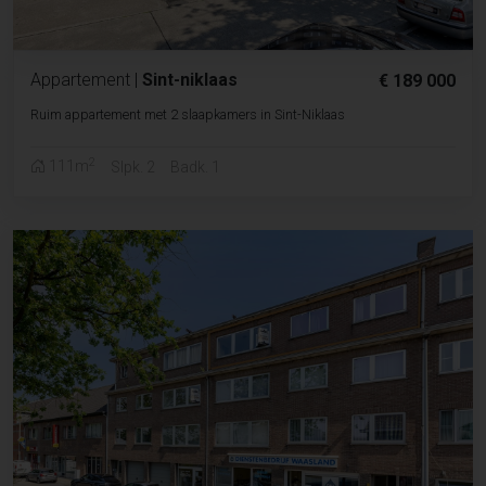
Appartement
|
Sint-niklaas
€ 189 000
Ruim appartement met 2 slaapkamers in Sint-Niklaas
2
111m
Slpk. 2
Badk. 1