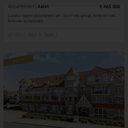
Appartement
|
Aalst
€ 465 000
Luxueus duplex appartement van 160 m² met garage, kelder en twee
terrassen op toplocatie
2
165m
Slpk. 3
Badk. 1
NIEUW