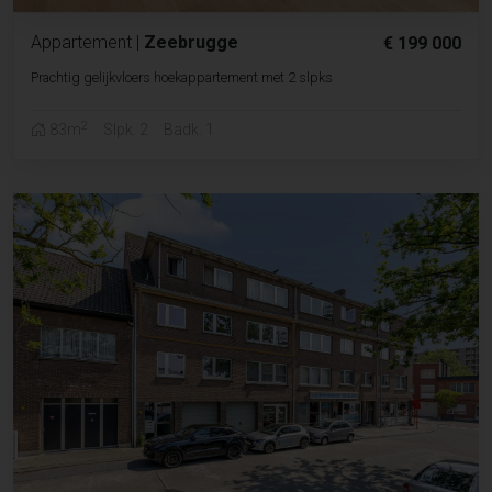
Appartement
|
Zeebrugge
€ 199 000
Prachtig gelijkvloers hoekappartement met 2 slpks
2
83m
Slpk. 2
Badk. 1