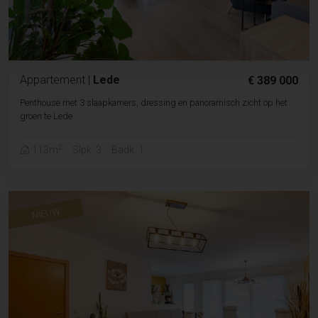
Appartement
|
Lede
€ 389 000
Penthouse met 3 slaapkamers, dressing en panoramisch zicht op het
groen te Lede
2
113m
Slpk. 3
Badk. 1
NIEUW