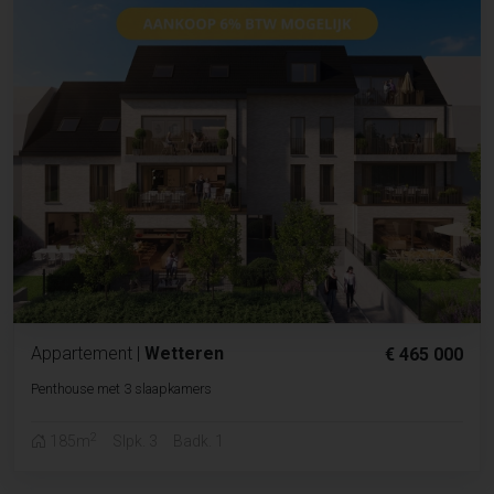
Appartement
|
Wetteren
€ 465 000
Penthouse met 3 slaapkamers
2
185m
Slpk. 3
Badk. 1