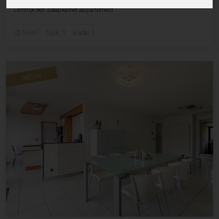
Lichtrijk één slaapkamer appartement
2
55m
Slpk. 1
Badk. 1
NIEUW