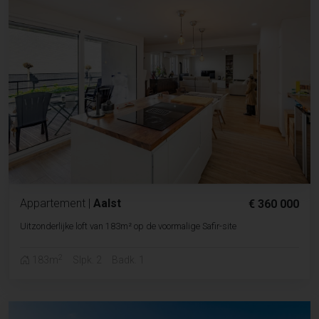
Appartement
|
Aalst
€ 360 000
Uitzonderlijke loft van 183m² op de voormalige Safir-site
2
183m
Slpk. 2
Badk. 1