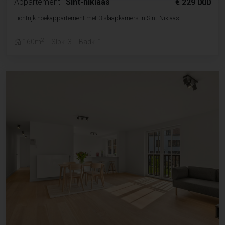
Appartement
|
Sint-niklaas
€ 229 000
Lichtrijk hoekappartement met 3 slaapkamers in Sint-Niklaas
2
160m
Slpk. 3
Badk. 1