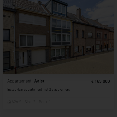
Appartement
|
Aalst
€ 165 000
Instapklaar appartement met 2 slaapkamers
2
62m
Slpk. 2
Badk. 1