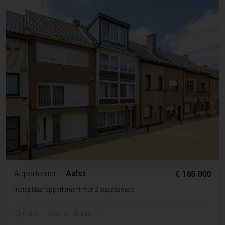
Appartement
|
Aalst
€ 165 000
Instapklaar appartement met 2 slaapkamers
2
62m
Slpk. 2
Badk. 1