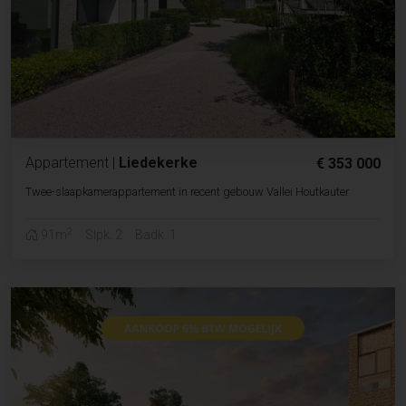
Appartement
|
Liedekerke
€ 353 000
Twee-slaapkamerappartement in recent gebouw Vallei Houtkauter
2
91m
Slpk. 2
Badk. 1