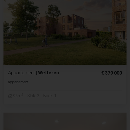
Appartement
|
Wetteren
€ 379 000
appartement
2
96m
Slpk. 2
Badk. 1