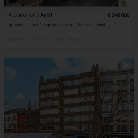
Appartement
|
Aalst
€ 248 000
Appartement met 2 slaapkamers vlakbij Grote Markt Aalst
2
2
89m
120m
Slpk. 2
Badk. 1