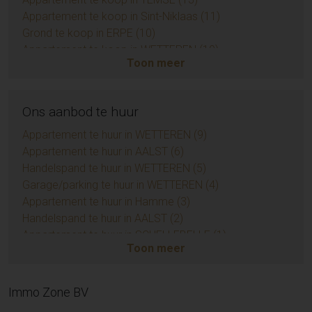
Appartement te koop in Sint-Niklaas (11)
Grond te koop in ERPE (10)
Appartement te koop in WETTEREN (10)
Toon meer
Appartement te koop in ZUIDKOTE (9)
Eengezinswoning te koop in BRAINE-LE-COMTE (9)
Handelspand te koop in AALST (7)
Ons aanbod te huur
Huis te koop in Sint-Niklaas (6)
Opbrengsteigendom te koop in AALST (6)
Appartement te huur in WETTEREN (9)
Appartement te koop in AMBLETEUSE (4)
Appartement te huur in AALST (6)
Grond te koop in BIEVRE (4)
Handelspand te huur in WETTEREN (5)
Appartement te koop in LIEDEKERKE (3)
Garage/parking te huur in WETTEREN (4)
Huis te koop in Zottegem (3)
Appartement te huur in Hamme (3)
Appartement te koop in LEDE (3)
Handelspand te huur in AALST (2)
Huis te koop in Temse (3)
Appartement te huur in SCHELLEBELLE (1)
Toon meer
Huis te koop in EREMBODEGEM (3)
Appartement te huur in DENDERHOUTEM (1)
Huis te koop in Sint-Lievens-Houtem (3)
Garage/parking te huur in GIJZEGEM (1)
Grond te koop in KERKSKEN (3)
Handelspand te huur in MECHELEN (1)
Immo Zone BV
Grond te koop in DENDERLEEUW (3)
Huis te huur in LAARNE (1)