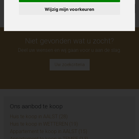
Lijst
Kaart
Sorteer
Wijzig mijn voorkeuren
Niet gevonden wat u zocht?
Deel uw wensen en wij gaan voor u aan de slag.
Uw zoekcriteria
Ons aanbod te koop
Huis te koop in AALST (28)
Huis te koop in WETTEREN (19)
Appartement te koop in AALST (15)
Appartement te koop in TEMSE (13)