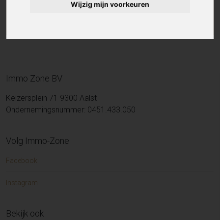
Wijzig mijn voorkeuren
Immo Zone BV
Keizersplein 71 9300 Aalst
Ondernemingsnummer: 0451.433.050
Volg Immo-Zone
Facebook
Instagram
Bekijk ook