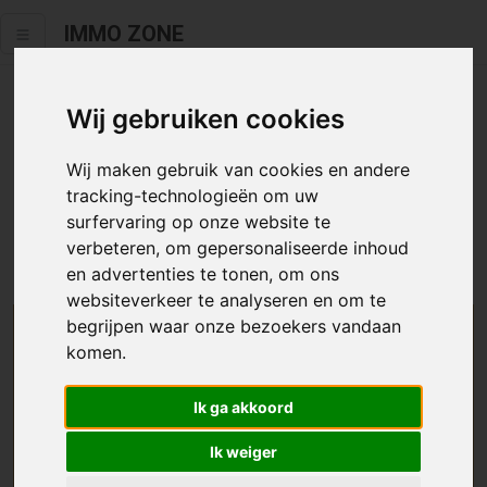
IMMO ZONE
Wij gebruiken cookies
Helaas staat dit zoekertje niet
meer online.
Wij maken gebruik van cookies en andere
tracking-technologieën om uw
Neem zeker een kijkje in ons
aanbod te koop
of
aanbod te
surfervaring op onze website te
huur
.
verbeteren, om gepersonaliseerde inhoud
en advertenties te tonen, om ons
websiteverkeer te analyseren en om te
begrijpen waar onze bezoekers vandaan
We helpen u graag zoeken
komen.
Maak hier een zoekprofiel aan en we houden u op
Ik ga akkoord
de hoogte van passend aanbod.
Ik weiger
Uw zoekcriteria