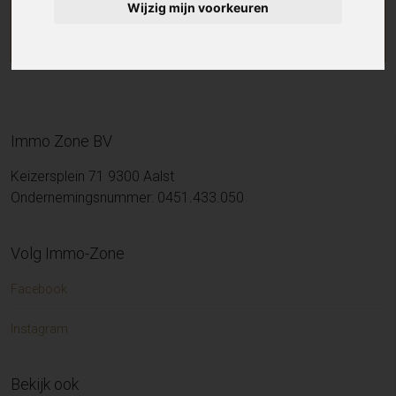
Wijzig mijn voorkeuren
Immo Zone BV
Keizersplein 71 9300 Aalst
Ondernemingsnummer: 0451.433.050
Volg Immo-Zone
Facebook
Instagram
Bekijk ook