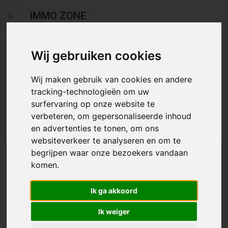
IMMO ZONE
Wij gebruiken cookies
Helaas staat dit zoekertje niet
meer online.
Wij maken gebruik van cookies en andere
tracking-technologieën om uw
Neem zeker een kijkje in ons
aanbod te koop
of
aanbod te
surfervaring op onze website te
huur
.
verbeteren, om gepersonaliseerde inhoud
en advertenties te tonen, om ons
websiteverkeer te analyseren en om te
begrijpen waar onze bezoekers vandaan
We helpen u graag zoeken
komen.
Maak hier een zoekprofiel aan en we houden u op
Ik ga akkoord
de hoogte van passend aanbod.
Ik weiger
Uw zoekcriteria