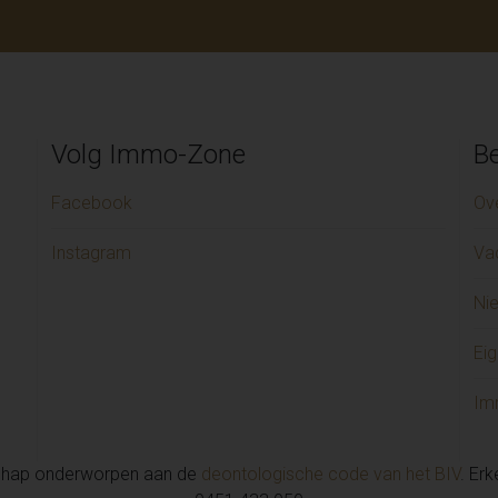
Volg Immo-Zone
Be
Facebook
Ov
Instagram
Va
Ni
Eig
Im
chap onderworpen aan de
deontologische code van het BIV
. Er