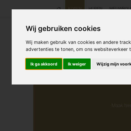
KOPEN
HUREN
NIEUWBO
Wij gebruiken cookies
Helaas s
Wij maken gebruik van cookies en andere trac
advertenties te tonen, om ons websiteverkeer
Ik ga akkoord
Ik weiger
Wijzig mijn voor
Maak hie