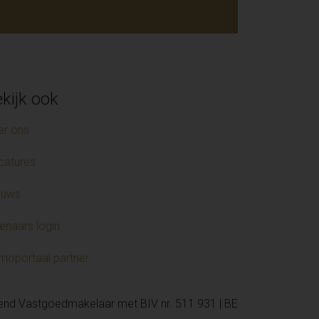
kijk ook
er ons
catures
euws
enaars login
moportaal partner
kend Vastgoedmakelaar met BIV nr. 511 931 | BE