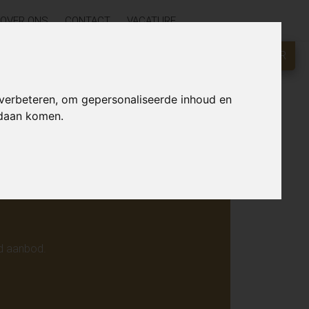
OVER ONS
CONTACT
VACATURE
GRATIS WAARDEBEPALING?
KLIK HIER
r online.
 verbeteren, om gepersonaliseerde inhoud en
ndaan komen.
d aanbod.